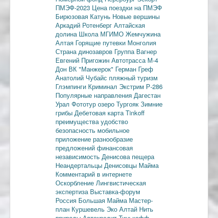
ПМЭФ-2023
Цена поездки на ПМЭФ
Бирюзовая Катунь
Новые вершины
Аркадий Ротенберг
Алтайская
долина
Школа МГИМО
Жемчужина
Алтая
Горящие путевки
Монголия
Страна динозавров
Группа Вагнер
Евгений Пригожин
Автотрасса М-4
Дон
ВК "Манжерок"
Герман Греф
Анатолий Чубайс
пляжный туризм
Глэмпинги
Криминал
Экстрим
Р-286
Популярные направления
Дагестан
Урал
Фототур
озеро Тургояк
Зимние
грибы
Дебетовая карта
Tinkoff
преимущества
удобство
безопасность
мобильное
приложение
разнообразие
предложений
финансовая
независимость
Денисова пещера
Неандертальцы
Денисовцы
Майма
Комментарий в интернете
Оскорбление
Лингвистическая
экспертиза
Выставка-форум
Россия
Большая Майма
Мастер-
план
Куршевель
Эко Алтай Нить
природы
Автокредит
Тинькофф