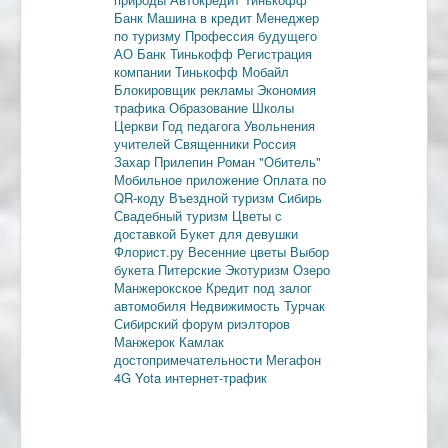
Банк
Машина в кредит
Менеджер
по туризму
Профессия будущего
АО Банк Тинькофф
Регистрация
компании
Тинькофф Мобайл
Блокировщик рекламы
Экономия
трафика
Образование
Школы
Церкви
Год педагога
Увольнения
учителей
Священники
Россия
Захар Прилепин
Роман "Обитель"
Мобильное приложение
Оплата по
QR-коду
Въездной туризм
Сибирь
Свадебный туризм
Цветы с
доставкой
Букет для девушки
Флорист.ру
Весенние цветы
Выбор
букета
Питерские
Экотуризм
Озеро
Манжерокское
Кредит под залог
автомобиля
Недвижимость
Турчак
Сибирский форум риэлторов
Манжерок
Камлак
достопримечательности
Мегафон
4G
Yota
интернет-трафик