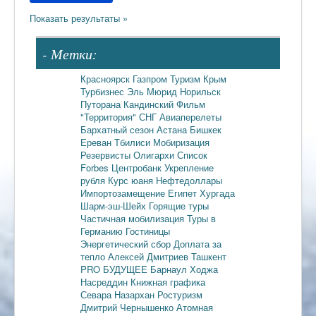
- Метки:
Красноярск
Газпром
Туризм
Крым
Турбизнес
Эль Мюрид
Норильск
Путорана
Кандинский
Фильм
"Территория"
СНГ
Авиаперелеты
Бархатный сезон
Астана
Бишкек
Ереван
Тбилиси
Мобиризация
Резервисты
Олигархи
Список
Forbes
Центробанк
Укрепление
рубля
Курс юаня
Нефтедоллары
Импортозамещение
Египет
Хургада
Шарм-эш-Шейх
Горящие туры
Частичная мобилизация
Туры в
Германию
Гостиницы
Энергетический сбор
Доплата за
тепло
Алексей Дмитриев
Ташкент
PRO БУДУЩЕЕ
Барнаул
Ходжа
Насреддин
Книжная графика
Севара Назархан
Ростуризм
Дмитрий Чернышенко
Атомная