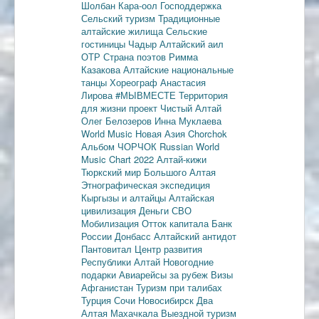
Шолбан Кара-оол
Господдержка
Сельский туризм
Традиционные
алтайские жилища
Сельские
гостиницы
Чадыр
Алтайский аил
ОТР
Страна поэтов
Римма
Казакова
Алтайские национальные
танцы
Хореограф Анастасия
Лирова
#МЫВМЕСТЕ
Территория
для жизни
проект Чистый Алтай
Олег Белозеров
Инна Муклаева
World Music
Новая Азия
Chorchok
Альбом ЧОРЧОК
Russian World
Music Chart 2022
Алтай-кижи
Тюркский мир Большого Алтая
Этнографическая экспедиция
Кыргызы и алтайцы
Алтайская
цивилизация
Деньги
СВО
Мобилизация
Отток капитала
Банк
России
Донбасс
Алтайский антидот
Пантовитал
Центр развития
Республики Алтай
Новогодние
подарки
Авиарейсы за рубеж
Визы
Афганистан
Туризм при талибах
Турция
Сочи
Новосибирск
Два
Алтая
Махачкала
Выездной туризм