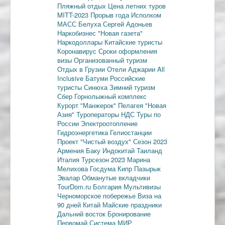
Пляжный отдых
Цена летних туров
MITT-2023
Прорыв года
Исполком
МАСС
Белуха
Сергей Адоньев
Наркобизнес
"Новая газета"
Наркодоллары
Китайские туристы
Коронавирус
Сроки оформления
визы
Организованный туризм
Отдых в Грузии
Отели Аджарии
All
Inclusive
Батуми
Российские
туристы
Синюха
Зимний туризм
Сбер
Горнолыжный комплекс
Курорт "Манжерок"
Пелагея
"Новая
Азия"
Туроператоры
НДС
Туры по
России
Электроотопление
Гидроэнергетика
Гелиостанции
Проект "Чистый воздух"
Сезон 2023
Армения
Баку
Индокитай
Таиланд
Италия
Турсезон 2023
Марина
Мелихова
Госдума
Кипр
Пазырык
Эвалар
Обманутые вкладчики
TourDom.ru
Болгария
Мультивизы
Черноморское побережье
Виза на
90 дней
Китай
Майские праздники
Дальний восток
Бронирование
Первомай
Система МИР