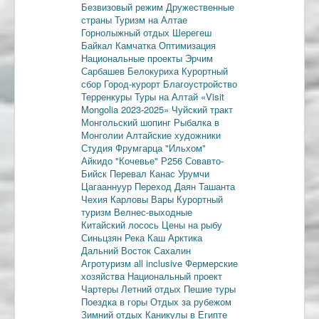
Безвизовый режим
Дружественные
страны
Туризм на Алтае
Горнолыжный отдых
Шерегеш
Байкал
Камчатка
Оптимизация
Национальные проекты
Эрчим
Сарбашев
Белокуриха
Курортный
сбор
Город-курорт
Благоустройство
Терренкуры
Туры на Алтай
«Visit
Mongolia 2023-2025»
Чуйский тракт
Монгольский шопинг
Рыбалка в
Монголии
Алтайские художники
Студия Фрумгарца
"Ильхом"
Айкидо
"Кочевье"
Р256
Совавто-
Бийск
Перевал Канас
Урумчи
Цагааннуур
Переход Даян
Ташанта
Чехия
Карловы Вары
Курортный
туризм
Велнес-выходные
Китайский лосось
Цены на рыбу
Синьцзян
Река Каш
Арктика
Дальний Восток
Сахалин
Агротуризм
all inclusive
Фермерские
хозяйства
Национальный проект
Чартеры
Летний отдых
Пешие туры
Поездка в горы
Отдых за рубежом
Зимний отдых
Каникулы в Египте