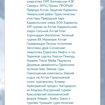
энергетика
ОЯТ
Белоярская АЭС
Северск
ЗЯТЦ
Проект ПРОРЫВ
Природа Алтая
Защитим Караколы
Чемальский район
Туристические
кластеры
Природный парк
Каракольские озёра
SOS Караколы
VIP-туризм на Алтае
Каракольские
озера
Сильный Алтай
Олег
Хорохордин
Иннополис
Зеленый
туризм
ВК Манжерок
Алтай
Газификация
Печное отопление
Заготовка дров
Солнечная
энергетика
Евросоюз
Нефть и газ
Зерновая сделка
Херсон
Помощь
Украине
Travel Media
Подписка
Дешевые авиабилеты
Одиночное
путешествие
Зимние туры
Горнолыжные комплексы
Зимний
отдых на Алтае
Горнолыжный
сезон
туркомплекс Клевер
Арбитражный процесс
Автодорога
из Абакана
Внутренний туризм
Красноярский экономический
форум
Абакан - Бийск
Закон о
туризме
Чувашия туристическая