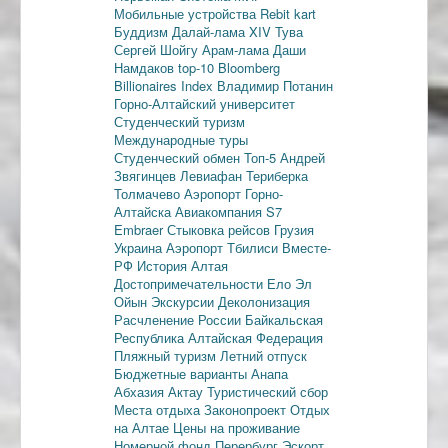
Мобильные устройства
Rebit kart
Буддизм
Далай-лама XIV
Тува
Сергей Шойгу
Арам-лама
Даши
Намдаков
top-10
Bloomberg
Billionaires Index
Владимир Потанин
Горно-Алтайский университет
Студенческий туризм
Международные туры
Студенческий обмен
Топ-5
Андрей
Звягинцев
Левиафан
Териберка
Толмачево
Аэропорт Горно-
Алтайска
Авиакомпания S7
Embraer
Стыковка рейсов
Грузия
Украина
Аэропорт Тбилиси
Вместе-
РФ
История Алтая
Достопримечательности
Ело
Эл
Ойын
Экскурсии
Деколонизация
Расчленение России
Байкальская
Республика
Алтайская Федерация
Пляжный туризм
Летний отпуск
Бюджетные варианты
Анапа
Абхазия
Актау
Туристический сбор
Места отдыха
Законопроект
Отдых
на Алтае
Цены на проживание
Номерной фонд
Перербург
Эскорт