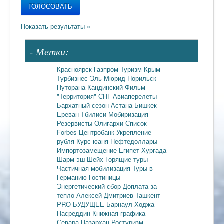
- Метки:
Красноярск
Газпром
Туризм
Крым
Турбизнес
Эль Мюрид
Норильск
Путорана
Кандинский
Фильм
"Территория"
СНГ
Авиаперелеты
Бархатный сезон
Астана
Бишкек
Ереван
Тбилиси
Мобиризация
Резервисты
Олигархи
Список
Forbes
Центробанк
Укрепление
рубля
Курс юаня
Нефтедоллары
Импортозамещение
Египет
Хургада
Шарм-эш-Шейх
Горящие туры
Частичная мобилизация
Туры в
Германию
Гостиницы
Энергетический сбор
Доплата за
тепло
Алексей Дмитриев
Ташкент
PRO БУДУЩЕЕ
Барнаул
Ходжа
Насреддин
Книжная графика
Севара Назархан
Ростуризм