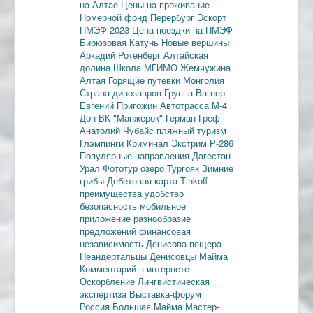
на Алтае
Цены на проживание
Номерной фонд
Перербург
Эскорт
ПМЭФ-2023
Цена поездки на ПМЭФ
Бирюзовая Катунь
Новые вершины
Аркадий Ротенберг
Алтайская
долина
Школа МГИМО
Жемчужина
Алтая
Горящие путевки
Монголия
Страна динозавров
Группа Вагнер
Евгений Пригожин
Автотрасса М-4
Дон
ВК "Манжерок"
Герман Греф
Анатолий Чубайс
пляжный туризм
Глэмпинги
Криминал
Экстрим
Р-286
Популярные направления
Дагестан
Урал
Фототур
озеро Тургояк
Зимние
грибы
Дебетовая карта
Tinkoff
преимущества
удобство
безопасность
мобильное
приложение
разнообразие
предложений
финансовая
независимость
Денисова пещера
Неандертальцы
Денисовцы
Майма
Комментарий в интернете
Оскорбление
Лингвистическая
экспертиза
Выставка-форум
Россия
Большая Майма
Мастер-