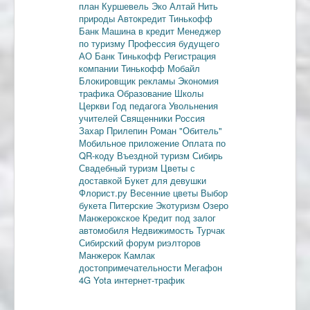
план
Куршевель
Эко Алтай Нить
природы
Автокредит
Тинькофф
Банк
Машина в кредит
Менеджер
по туризму
Профессия будущего
АО Банк Тинькофф
Регистрация
компании
Тинькофф Мобайл
Блокировщик рекламы
Экономия
трафика
Образование
Школы
Церкви
Год педагога
Увольнения
учителей
Священники
Россия
Захар Прилепин
Роман "Обитель"
Мобильное приложение
Оплата по
QR-коду
Въездной туризм
Сибирь
Свадебный туризм
Цветы с
доставкой
Букет для девушки
Флорист.ру
Весенние цветы
Выбор
букета
Питерские
Экотуризм
Озеро
Манжерокское
Кредит под залог
автомобиля
Недвижимость
Турчак
Сибирский форум риэлторов
Манжерок
Камлак
достопримечательности
Мегафон
4G
Yota
интернет-трафик