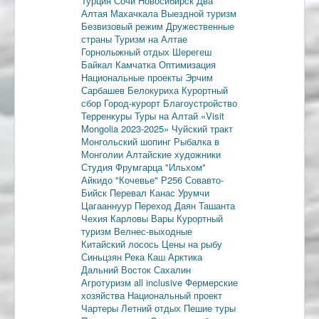
Турция
Сочи
Новосибирск
Два
Алтая
Махачкала
Выездной туризм
Безвизовый режим
Дружественные
страны
Туризм на Алтае
Горнолыжный отдых
Шерегеш
Байкал
Камчатка
Оптимизация
Национальные проекты
Эрчим
Сарбашев
Белокуриха
Курортный
сбор
Город-курорт
Благоустройство
Терренкуры
Туры на Алтай
«Visit
Mongolia 2023-2025»
Чуйский тракт
Монгольский шопинг
Рыбалка в
Монголии
Алтайские художники
Студия Фрумгарца
"Ильхом"
Айкидо
"Кочевье"
Р256
Совавто-
Бийск
Перевал Канас
Урумчи
Цагааннуур
Переход Даян
Ташанта
Чехия
Карловы Вары
Курортный
туризм
Велнес-выходные
Китайский лосось
Цены на рыбу
Синьцзян
Река Каш
Арктика
Дальний Восток
Сахалин
Агротуризм
all inclusive
Фермерские
хозяйства
Национальный проект
Чартеры
Летний отдых
Пешие туры