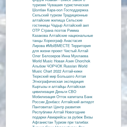
туризме
Чувашия туристическая
Шолбан Кара-оол
Господдержка
Сельский туризм
Традиционные
алтайские жилища
Сельские
гостиницы
Чадыр
Алтайский аил
ОТР
Страна поэтов
Римма
Казакова
Алтайские национальные
танцы
Хореограф Анастасия
Лирова
#МЫВМЕСТЕ
Территория
для жизни
проект Чистый Алтай
Олег Белозеров
Инна Муклаева
World Music
Новая Азия
Chorchok
Альбом ЧОРЧОК
Russian World
Music Chart 2022
Алтай-кижи
Тюркский мир Большого Алтая
Этнографическая экспедиция
Кыргызы и алтайцы
Алтайская
цивилизация
Деньги
СВО
Мобилизация
Отток капитала
Банк
России
Донбасс
Алтайский антидот
Пантовитал
Центр развития
Республики Алтай
Новогодние
подарки
Авиарейсы за рубеж
Визы
Афганистан
Туризм при талибах