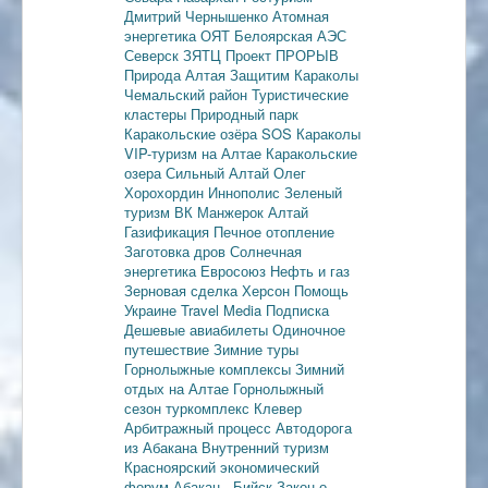
Дмитрий Чернышенко
Атомная
энергетика
ОЯТ
Белоярская АЭС
Северск
ЗЯТЦ
Проект ПРОРЫВ
Природа Алтая
Защитим Караколы
Чемальский район
Туристические
кластеры
Природный парк
Каракольские озёра
SOS Караколы
VIP-туризм на Алтае
Каракольские
озера
Сильный Алтай
Олег
Хорохордин
Иннополис
Зеленый
туризм
ВК Манжерок
Алтай
Газификация
Печное отопление
Заготовка дров
Солнечная
энергетика
Евросоюз
Нефть и газ
Зерновая сделка
Херсон
Помощь
Украине
Travel Media
Подписка
Дешевые авиабилеты
Одиночное
путешествие
Зимние туры
Горнолыжные комплексы
Зимний
отдых на Алтае
Горнолыжный
сезон
туркомплекс Клевер
Арбитражный процесс
Автодорога
из Абакана
Внутренний туризм
Красноярский экономический
форум
Абакан - Бийск
Закон о