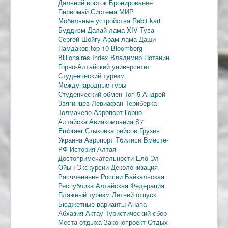
Дальний восток
Бронирование
Первомай
Система МИР
Мобильные устройства
Rebit kart
Буддизм
Далай-лама XIV
Тува
Сергей Шойгу
Арам-лама
Даши
Намдаков
top-10
Bloomberg
Billionaires Index
Владимир Потанин
Горно-Алтайский университет
Студенческий туризм
Международные туры
Студенческий обмен
Топ-5
Андрей
Звягинцев
Левиафан
Териберка
Толмачево
Аэропорт Горно-
Алтайска
Авиакомпания S7
Embraer
Стыковка рейсов
Грузия
Украина
Аэропорт Тбилиси
Вместе-
РФ
История Алтая
Достопримечательности
Ело
Эл
Ойын
Экскурсии
Деколонизация
Расчленение России
Байкальская
Республика
Алтайская Федерация
Пляжный туризм
Летний отпуск
Бюджетные варианты
Анапа
Абхазия
Актау
Туристический сбор
Места отдыха
Законопроект
Отдых