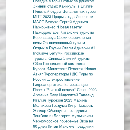
Поездка в горы
Отдых за рубежом
Зимний отдых
Каникулы в Египте
Пляжный отдых
Цена летних туров
MITT-2023
Прорыв года
Исполком
МАСС
Белуха
Сергей Адоньев
Наркобизнес
"Новая газета"
Наркодоллары
Китайские туристы
Коронавирус
Сроки оформления
визы
Организованный туризм
Отдых в Грузии
Отели Аджарии
All
Inclusive
Батуми
Российские
туристы
Синюха
Зимний туризм
Сбер
Горнолыжный комплекс
Курорт "Манжерок"
Пелагея
"Новая
Азия"
Туроператоры
НДС
Туры по
России
Электроотопление
Гидроэнергетика
Гелиостанции
Проект "Чистый воздух"
Сезон 2023
Армения
Баку
Индокитай
Таиланд
Италия
Турсезон 2023
Марина
Мелихова
Госдума
Кипр
Пазырык
Эвалар
Обманутые вкладчики
TourDom.ru
Болгария
Мультивизы
Черноморское побережье
Виза на
90 дней
Китай
Майские праздники