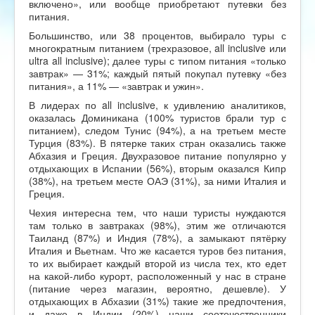
включено», или вообще приобретают путевки без
питания.
Большинство, или 38 процентов, выбирало туры с
многократным питанием (трехразовое, all inclusive или
ultra all inclusive); далее туры с типом питания «только
завтрак» — 31%; каждый пятый покупал путевку «без
питания», а 11% — «завтрак и ужин».
В лидерах по all inclusive, к удивлению аналитиков,
оказалась Доминикана (100% туристов брали тур с
питанием), следом Тунис (94%), а на третьем месте
Турция (83%). В пятерке таких стран оказались также
Абхазия и Греция. Двухразовое питание популярно у
отдыхающих в Испании (56%), вторым оказался Кипр
(38%), на третьем месте ОАЭ (31%), за ними Италия и
Греция.
Чехия интересна тем, что наши туристы нуждаются
там только в завтраках (98%), этим же отличаются
Таиланд (87%) и Индия (78%), а замыкают пятёрку
Италия и Вьетнам. Что же касается туров без питания,
то их выбирает каждый второй из числа тех, кто едет
на какой-либо курорт, расположенный у нас в стране
(питание через магазин, вероятно, дешевле). У
отдыхающих в Абхазии (31%) такие же предпочтения,
и даже в Индии (20%) наши соотечественники