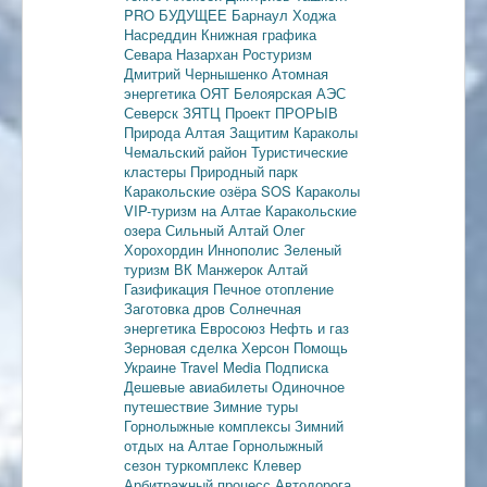
PRO БУДУЩЕЕ
Барнаул
Ходжа
Насреддин
Книжная графика
Севара Назархан
Ростуризм
Дмитрий Чернышенко
Атомная
энергетика
ОЯТ
Белоярская АЭС
Северск
ЗЯТЦ
Проект ПРОРЫВ
Природа Алтая
Защитим Караколы
Чемальский район
Туристические
кластеры
Природный парк
Каракольские озёра
SOS Караколы
VIP-туризм на Алтае
Каракольские
озера
Сильный Алтай
Олег
Хорохордин
Иннополис
Зеленый
туризм
ВК Манжерок
Алтай
Газификация
Печное отопление
Заготовка дров
Солнечная
энергетика
Евросоюз
Нефть и газ
Зерновая сделка
Херсон
Помощь
Украине
Travel Media
Подписка
Дешевые авиабилеты
Одиночное
путешествие
Зимние туры
Горнолыжные комплексы
Зимний
отдых на Алтае
Горнолыжный
сезон
туркомплекс Клевер
Арбитражный процесс
Автодорога