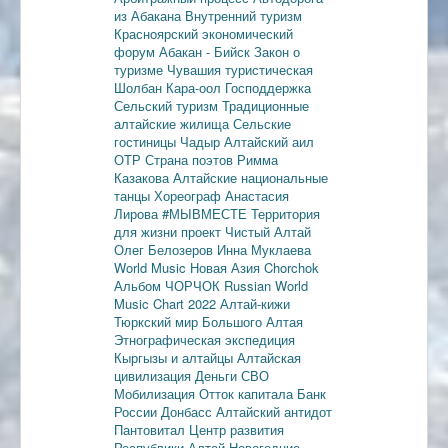
из Абакана
Внутренний туризм
Красноярский экономический
форум
Абакан - Бийск
Закон о
туризме
Чувашия туристическая
Шолбан Кара-оол
Господдержка
Сельский туризм
Традиционные
алтайские жилища
Сельские
гостиницы
Чадыр
Алтайский аил
ОТР
Страна поэтов
Римма
Казакова
Алтайские национальные
танцы
Хореограф Анастасия
Лирова
#МЫВМЕСТЕ
Территория
для жизни
проект Чистый Алтай
Олег Белозеров
Инна Муклаева
World Music
Новая Азия
Chorchok
Альбом ЧОРЧОК
Russian World
Music Chart 2022
Алтай-кижи
Тюркский мир Большого Алтая
Этнографическая экспедиция
Кыргызы и алтайцы
Алтайская
цивилизация
Деньги
СВО
Мобилизация
Отток капитала
Банк
России
Донбасс
Алтайский антидот
Пантовитал
Центр развития
Республики Алтай
Новогодние