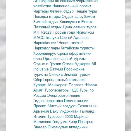
Агротуризм
all inclusive
Фермерские
хозяйства
Национальный проект
Чартеры
Летний отдых
Пешие туры
Поездка в горы
Отдых за рубежом
Зимний отдых
Каникулы в Египте
Пляжный отдых
Цена летних туров
MITT-2023
Прорыв года
Исполком
МАСС
Белуха
Сергей Адоньев
Наркобизнес
"Новая газета"
Наркодоллары
Китайские туристы
Коронавирус
Сроки оформления
визы
Организованный туризм
Отдых в Грузии
Отели Аджарии
All
Inclusive
Батуми
Российские
туристы
Синюха
Зимний туризм
Сбер
Горнолыжный комплекс
Курорт "Манжерок"
Пелагея
"Новая
Азия"
Туроператоры
НДС
Туры по
России
Электроотопление
Гидроэнергетика
Гелиостанции
Проект "Чистый воздух"
Сезон 2023
Армения
Баку
Индокитай
Таиланд
Италия
Турсезон 2023
Марина
Мелихова
Госдума
Кипр
Пазырык
Эвалар
Обманутые вкладчики