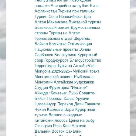
подарки
Авиарейсы за рубеж
Визы
Афганистан
Туризм при талибах
Турция
Сочи
Новосибирск
Два
Алтая
Махачкала
Выездной туризм
Безвизовый режим
Дружественные
страны
Туризм на Алтае
Горнолыжный отдых
Шерегеш
Байкал
Камчатка
Оптимизация
Национальные проекты
Эрчим
Сарбашев
Белокуриха
Курортный
сбор
Город-курорт
Благоустройство
Терренкуры
Туры на Алтай
«Visit
Mongolia 2023-2025»
Чуйский тракт
Монгольский шопинг
Рыбалка в
Монголии
Алтайские художники
Студия Фрумгарца
"Ильхом"
Айкидо
"Кочевье"
Р256
Совавто-
Бийск
Перевал Канас
Урумчи
Цагааннуур
Переход Даян
Ташанта
Чехия
Карловы Вары
Курортный
туризм
Велнес-выходные
Китайский лосось
Цены на рыбу
Синьцзян
Река Каш
Арктика
Дальний Восток
Сахалин