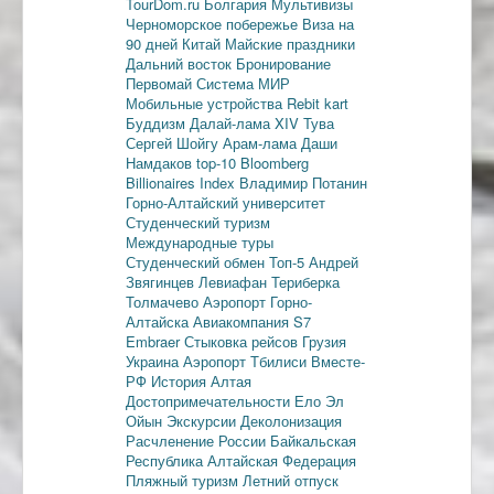
TourDom.ru
Болгария
Мультивизы
Черноморское побережье
Виза на
90 дней
Китай
Майские праздники
Дальний восток
Бронирование
Первомай
Система МИР
Мобильные устройства
Rebit kart
Буддизм
Далай-лама XIV
Тува
Сергей Шойгу
Арам-лама
Даши
Намдаков
top-10
Bloomberg
Billionaires Index
Владимир Потанин
Горно-Алтайский университет
Студенческий туризм
Международные туры
Студенческий обмен
Топ-5
Андрей
Звягинцев
Левиафан
Териберка
Толмачево
Аэропорт Горно-
Алтайска
Авиакомпания S7
Embraer
Стыковка рейсов
Грузия
Украина
Аэропорт Тбилиси
Вместе-
РФ
История Алтая
Достопримечательности
Ело
Эл
Ойын
Экскурсии
Деколонизация
Расчленение России
Байкальская
Республика
Алтайская Федерация
Пляжный туризм
Летний отпуск