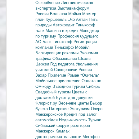
Оскорбление
Лингвистическая
экспертиза
Выставка-форум
Россия
Большая Майма
Мастер-
план
Куршевель
Эко Алтай Нить
природы
Автокредит
Тинькофф
Банк
Машина в кредит
Менеджер
по туризму
Профессия будущего
АО Банк Тинькофф
Регистрация
компании
Тинькофф Мобайл
Блокировщик рекламы
Экономия
трафика
Образование
Школы
Церкви
Год педагога
Увольнения
учителей
Священники
Россия
Захар Прилепин
Роман "Обитель"
Мобильное приложение
Оплата по
QR-коду
Въездной туризм
Сибирь
Свадебный туризм
Цветы с
доставкой
Букет для девушки
Флорист.ру
Весенние цветы
Выбор
букета
Питерские
Экотуризм
Озеро
Манжерокское
Кредит под залог
автомобиля
Недвижимость
Турчак
Сибирский форум риэлторов
Манжерок
Камлак
достопримечательности
Мегафон