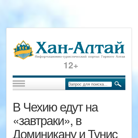
12+
В Чехию едут на
«завтраки», в
Доминикану и Тунис