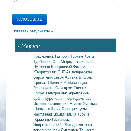
- Метки:
Красноярск
Газпром
Туризм
Крым
Турбизнес
Эль Мюрид
Норильск
Путорана
Кандинский
Фильм
"Территория"
СНГ
Авиаперелеты
Бархатный сезон
Астана
Бишкек
Ереван
Тбилиси
Мобиризация
Резервисты
Олигархи
Список
Forbes
Центробанк
Укрепление
рубля
Курс юаня
Нефтедоллары
Импортозамещение
Египет
Хургада
Шарм-эш-Шейх
Горящие туры
Частичная мобилизация
Туры в
Германию
Гостиницы
Энергетический сбор
Доплата за
тепло
Алексей Дмитриев
Ташкент