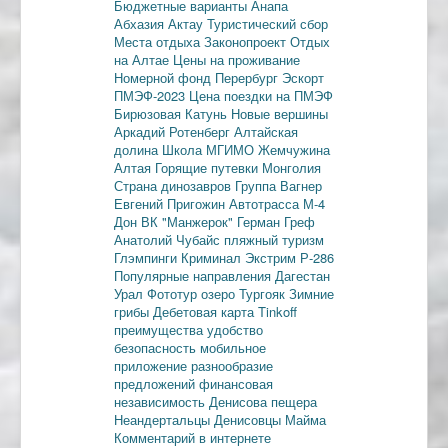
Бюджетные варианты
Анапа
Абхазия
Актау
Туристический сбор
Места отдыха
Законопроект
Отдых
на Алтае
Цены на проживание
Номерной фонд
Перербург
Эскорт
ПМЭФ-2023
Цена поездки на ПМЭФ
Бирюзовая Катунь
Новые вершины
Аркадий Ротенберг
Алтайская
долина
Школа МГИМО
Жемчужина
Алтая
Горящие путевки
Монголия
Страна динозавров
Группа Вагнер
Евгений Пригожин
Автотрасса М-4
Дон
ВК "Манжерок"
Герман Греф
Анатолий Чубайс
пляжный туризм
Глэмпинги
Криминал
Экстрим
Р-286
Популярные направления
Дагестан
Урал
Фототур
озеро Тургояк
Зимние
грибы
Дебетовая карта
Tinkoff
преимущества
удобство
безопасность
мобильное
приложение
разнообразие
предложений
финансовая
независимость
Денисова пещера
Неандертальцы
Денисовцы
Майма
Комментарий в интернете