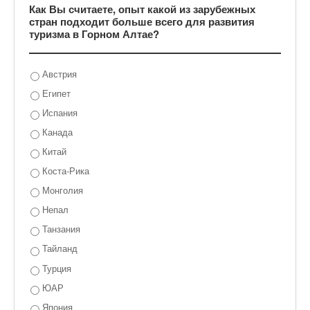
Как Вы считаете, опыт какой из зарубежных
стран подходит больше всего для развития
туризма в Горном Алтае?
Австрия
Египет
Испания
Канада
Китай
Коста-Рика
Монголия
Непал
Танзания
Тайланд
Турция
ЮАР
Япония