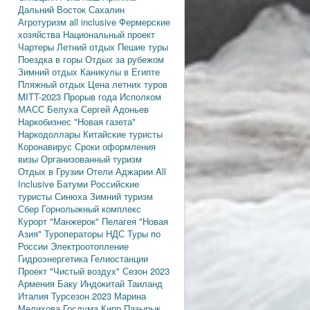
Дальний Восток
Сахалин
Агротуризм
all inclusive
Фермерские
хозяйства
Национальный проект
Чартеры
Летний отдых
Пешие туры
Поездка в горы
Отдых за рубежом
Зимний отдых
Каникулы в Египте
Пляжный отдых
Цена летних туров
MITT-2023
Прорыв года
Исполком
МАСС
Белуха
Сергей Адоньев
Наркобизнес
"Новая газета"
Наркодоллары
Китайские туристы
Коронавирус
Сроки оформления
визы
Организованный туризм
Отдых в Грузии
Отели Аджарии
All
Inclusive
Батуми
Российские
туристы
Синюха
Зимний туризм
Сбер
Горнолыжный комплекс
Курорт "Манжерок"
Пелагея
"Новая
Азия"
Туроператоры
НДС
Туры по
России
Электроотопление
Гидроэнергетика
Гелиостанции
Проект "Чистый воздух"
Сезон 2023
Армения
Баку
Индокитай
Таиланд
Италия
Турсезон 2023
Марина
Мелихова
Госдума
Кипр
Пазырык