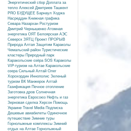
Энергетический сбор
Доплата за
тепло
Алексей Дмитриев
Ташкент
PRO БУДУЩЕЕ
Барнаул
Ходжа
Насреддин
Книжная графика
Севара Назархан
Ростуризм
Дмитрий Чернышенко
Атомная
энергетика
ОЯТ
Белоярская АЭС
Северск
ЗЯТЦ
Проект ПРОРЫВ
Природа Алтая
Защитим Караколы
Чемальский район
Туристические
кластеры
Природный парк
Каракольские озёра
SOS Караколы
VIP-туризм на Алтае
Каракольские
озера
Сильный Алтай
Олег
Хорохордин
Иннополис
Зеленый
туризм
ВК Манжерок
Алтай
Газификация
Печное отопление
Заготовка дров
Солнечная
энергетика
Евросоюз
Нефть и газ
Зерновая сделка
Херсон
Помощь
Украине
Travel Media
Подписка
Дешевые авиабилеты
Одиночное
путешествие
Зимние туры
Горнолыжные комплексы
Зимний
отдых на Алтае
Горнолыжный