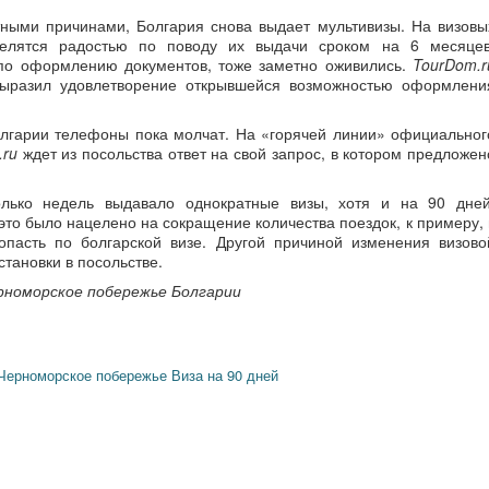
тными причинами, Болгария снова выдает мультивизы. На визовы
делятся радостью по поводу их выдачи сроком на 6 месяцев
по оформлению документов, тоже заметно оживились.
TourDom.r
 выразил удовлетворение открывшейся возможностью оформлени
олгарии телефоны пока молчат. На «горячей линии» официальног
.ru
ждет из посольства ответ на свой запрос, в котором предложен
колько недель выдавало однократные визы, хотя и на 90 дней
то было нацелено на сокращение количества поездок, к примеру, 
опасть по болгарской визе. Другой причиной изменения визово
становки в посольстве.
черноморское побережье Болгарии
Черноморское побережье
Виза на 90 дней