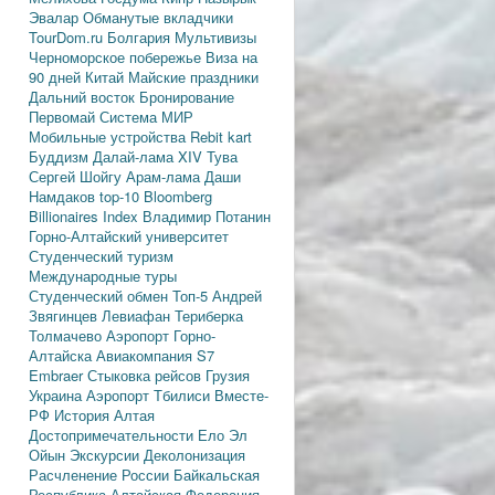
Эвалар
Обманутые вкладчики
TourDom.ru
Болгария
Мультивизы
Черноморское побережье
Виза на
90 дней
Китай
Майские праздники
Дальний восток
Бронирование
Первомай
Система МИР
Мобильные устройства
Rebit kart
Буддизм
Далай-лама XIV
Тува
Сергей Шойгу
Арам-лама
Даши
Намдаков
top-10
Bloomberg
Billionaires Index
Владимир Потанин
Горно-Алтайский университет
Студенческий туризм
Международные туры
Студенческий обмен
Топ-5
Андрей
Звягинцев
Левиафан
Териберка
Толмачево
Аэропорт Горно-
Алтайска
Авиакомпания S7
Embraer
Стыковка рейсов
Грузия
Украина
Аэропорт Тбилиси
Вместе-
РФ
История Алтая
Достопримечательности
Ело
Эл
Ойын
Экскурсии
Деколонизация
Расчленение России
Байкальская
Республика
Алтайская Федерация