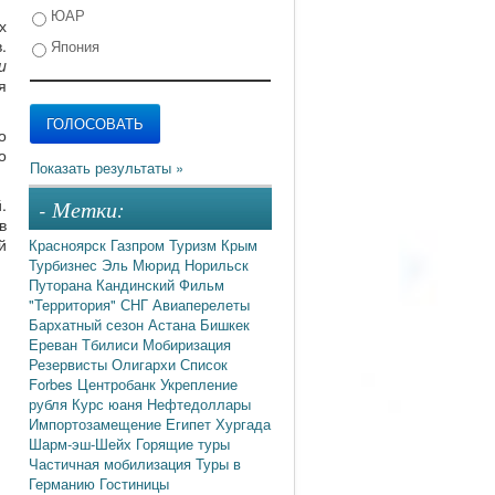
ЮАР
х
.
Япония
u
я
о
о
.
- Метки:
в
й
Красноярск
Газпром
Туризм
Крым
Турбизнес
Эль Мюрид
Норильск
Путорана
Кандинский
Фильм
"Территория"
СНГ
Авиаперелеты
Бархатный сезон
Астана
Бишкек
Ереван
Тбилиси
Мобиризация
Резервисты
Олигархи
Список
Forbes
Центробанк
Укрепление
рубля
Курс юаня
Нефтедоллары
Импортозамещение
Египет
Хургада
Шарм-эш-Шейх
Горящие туры
Частичная мобилизация
Туры в
Германию
Гостиницы