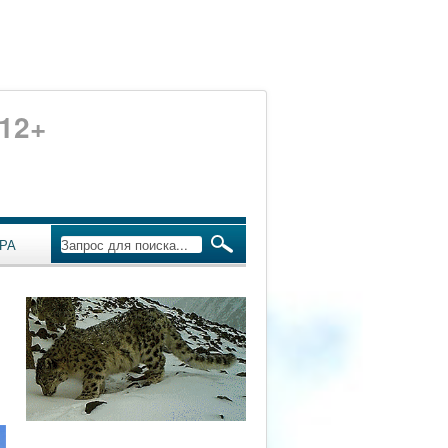
12+
РА