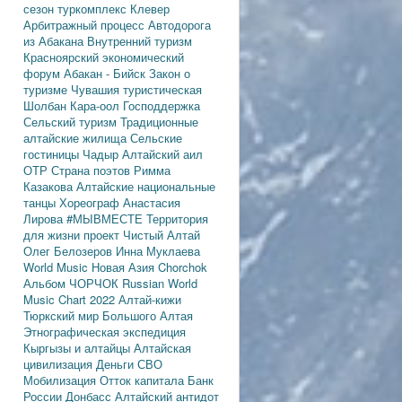
сезон
туркомплекс Клевер
Арбитражный процесс
Автодорога
из Абакана
Внутренний туризм
Красноярский экономический
форум
Абакан - Бийск
Закон о
туризме
Чувашия туристическая
Шолбан Кара-оол
Господдержка
Сельский туризм
Традиционные
алтайские жилища
Сельские
гостиницы
Чадыр
Алтайский аил
ОТР
Страна поэтов
Римма
Казакова
Алтайские национальные
танцы
Хореограф Анастасия
Лирова
#МЫВМЕСТЕ
Территория
для жизни
проект Чистый Алтай
Олег Белозеров
Инна Муклаева
World Music
Новая Азия
Chorchok
Альбом ЧОРЧОК
Russian World
Music Chart 2022
Алтай-кижи
Тюркский мир Большого Алтая
Этнографическая экспедиция
Кыргызы и алтайцы
Алтайская
цивилизация
Деньги
СВО
Мобилизация
Отток капитала
Банк
России
Донбасс
Алтайский антидот