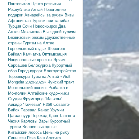
Пантовитал
Центр развития
Республики Алтай
Новогодние
подарки
Авиарейсы за рубеж
Визы
Афганистан
Туризм при талибах
Турция
Сочи
Новосибирск
Два
Алтая
Махачкала
Выездной туризм
Безвизовый режим
Дружественные
страны
Туризм на Алтае
Горнолыжный отдых
Шерегеш
Байкал
Камчатка
Оптимизация
Национальные проекты
Эрчим
Сарбашев
Белокуриха
Курортный
сбор
Город-курорт
Благоустройство
Терренкуры
Туры на Алтай
«Visit
Mongolia 2023-2025»
Чуйский тракт
Монгольский шопинг
Рыбалка в
Монголии
Алтайские художники
Студия Фрумгарца
"Ильхом"
Айкидо
"Кочевье"
Р256
Совавто-
Бийск
Перевал Канас
Урумчи
Цагааннуур
Переход Даян
Ташанта
Чехия
Карловы Вары
Курортный
туризм
Велнес-выходные
Китайский лосось
Цены на рыбу
Синьцзян
Река Каш
Арктика