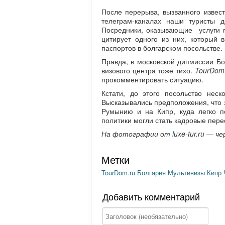
После перерыва, вызванного извес
телеграм-каналах наши туристы 
Посредники, оказывающие услуги 
цитирует одного из них, который
паспортов в болгарском посольстве.
Правда, в московской дипмиссии Б
визового центра тоже тихо.
TourDom
прокомментировать ситуацию.
Кстати, до этого посольство нес
Высказывались предположения, что э
Румынию и на Кипр, куда легко п
политики могли стать кадровые пере
На фотографии от
l
uxe-tur.ru — 
Метки
TourDom.ru
Болгария
Мультивизы
Кипр
Добавить комментарий