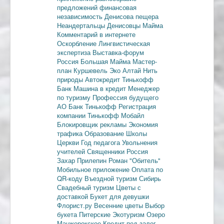
предложений
финансовая
независимость
Денисова пещера
Неандертальцы
Денисовцы
Майма
Комментарий в интернете
Оскорбление
Лингвистическая
экспертиза
Выставка-форум
Россия
Большая Майма
Мастер-
план
Куршевель
Эко Алтай Нить
природы
Автокредит
Тинькофф
Банк
Машина в кредит
Менеджер
по туризму
Профессия будущего
АО Банк Тинькофф
Регистрация
компании
Тинькофф Мобайл
Блокировщик рекламы
Экономия
трафика
Образование
Школы
Церкви
Год педагога
Увольнения
учителей
Священники
Россия
Захар Прилепин
Роман "Обитель"
Мобильное приложение
Оплата по
QR-коду
Въездной туризм
Сибирь
Свадебный туризм
Цветы с
доставкой
Букет для девушки
Флорист.ру
Весенние цветы
Выбор
букета
Питерские
Экотуризм
Озеро
Манжерокское
Кредит под залог