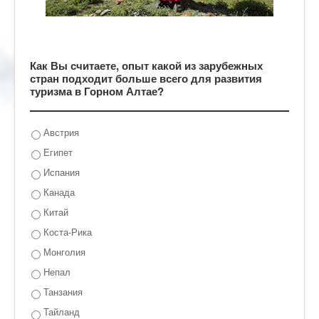
Как Вы считаете, опыт какой из зарубежных
стран подходит больше всего для развития
туризма в Горном Алтае?
Австрия
Египет
Испания
Канада
Китай
Коста-Рика
Монголия
Непал
Танзания
Тайланд