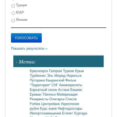
Турция
ЮАР
Япония
- Метки:
Красноярск
Газпром
Туризм
Крым
Турбизнес
Эль Мюрид
Норильск
Путорана
Кандинский
Фильм
"Территория"
СНГ
Авиаперелеты
Бархатный сезон
Астана
Бишкек
Ереван
Тбилиси
Мобиризация
Резервисты
Олигархи
Список
Forbes
Центробанк
Укрепление
рубля
Курс юаня
Нефтедоллары
Импортозамещение
Египет
Хургада