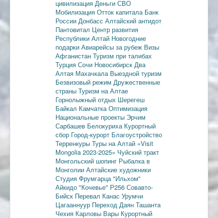
цивилизация
Деньги
СВО
Мобилизация
Отток капитала
Банк
России
Донбасс
Алтайский антидот
Пантовитал
Центр развития
Республики Алтай
Новогодние
подарки
Авиарейсы за рубеж
Визы
Афганистан
Туризм при талибах
Турция
Сочи
Новосибирск
Два
Алтая
Махачкала
Выездной туризм
Безвизовый режим
Дружественные
страны
Туризм на Алтае
Горнолыжный отдых
Шерегеш
Байкал
Камчатка
Оптимизация
Национальные проекты
Эрчим
Сарбашев
Белокуриха
Курортный
сбор
Город-курорт
Благоустройство
Терренкуры
Туры на Алтай
«Visit
Mongolia 2023-2025»
Чуйский тракт
Монгольский шопинг
Рыбалка в
Монголии
Алтайские художники
Студия Фрумгарца
"Ильхом"
Айкидо
"Кочевье"
Р256
Совавто-
Бийск
Перевал Канас
Урумчи
Цагааннуур
Переход Даян
Ташанта
Чехия
Карловы Вары
Курортный