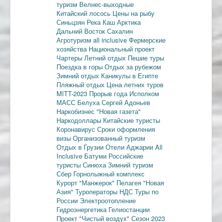
туризм
Велнес-выходные
Китайский лосось
Цены на рыбу
Синьцзян
Река Каш
Арктика
Дальний Восток
Сахалин
Агротуризм
all inclusive
Фермерские
хозяйства
Национальный проект
Чартеры
Летний отдых
Пешие туры
Поездка в горы
Отдых за рубежом
Зимний отдых
Каникулы в Египте
Пляжный отдых
Цена летних туров
MITT-2023
Прорыв года
Исполком
МАСС
Белуха
Сергей Адоньев
Наркобизнес
"Новая газета"
Наркодоллары
Китайские туристы
Коронавирус
Сроки оформления
визы
Организованный туризм
Отдых в Грузии
Отели Аджарии
All
Inclusive
Батуми
Российские
туристы
Синюха
Зимний туризм
Сбер
Горнолыжный комплекс
Курорт "Манжерок"
Пелагея
"Новая
Азия"
Туроператоры
НДС
Туры по
России
Электроотопление
Гидроэнергетика
Гелиостанции
Проект "Чистый воздух"
Сезон 2023