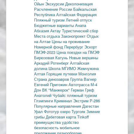
Ойын
Экскурсии
Деколонизация
Расчленение России
Байкальская
Республика
Алтайская Федерация
Пляжный туризм
Летний отпуск
Бюджетные варианты
Анапа
Абхазия
Актау
Туристический сбор
Места отдыха
Законопроект
Отдых
на Алтае
Цены на проживание
Номерной фонд
Перербург
Эскорт
ПМЭФ-2023
Цена поездки на ПМЭФ
Бирюзовая Катунь
Новые вершины
Аркадий Ротенберг
Алтайская
долина
Школа МГИМО
Жемчужина
Алтая
Горящие путевки
Монголия
Страна динозавров
Группа Вагнер
Евгений Пригожин
Автотрасса М-4
Дон
ВК "Манжерок"
Герман Греф
Анатолий Чубайс
пляжный туризм
Глэмпинги
Криминал
Экстрим
Р-286
Популярные направления
Дагестан
Урал
Фототур
озеро Тургояк
Зимние
грибы
Дебетовая карта
Tinkoff
преимущества
удобство
безопасность
мобильное
приложение
разнообразие