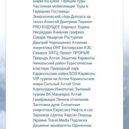
Шарм-эш-Шейх
Горящие туры
Частичная мобилизация
Туры в
Германию
Гостиницы
Энергетический сбор
Доплата за
тепло
Алексей Дмитриев
Ташкент
PRO БУДУЩЕЕ
Барнаул
Ходжа
Насреддин
Книжная графика
Севара Назархан
Ростуризм
Дмитрий Чернышенко
Атомная
энергетика
ОЯТ
Белоярская АЭС
Северск
ЗЯТЦ
Проект ПРОРЫВ
Природа Алтая
Защитим Караколы
Чемальский район
Туристические
кластеры
Природный парк
Каракольские озёра
SOS Караколы
VIP-туризм на Алтае
Каракольские
озера
Сильный Алтай
Олег
Хорохордин
Иннополис
Зеленый
туризм
ВК Манжерок
Алтай
Газификация
Печное отопление
Заготовка дров
Солнечная
энергетика
Евросоюз
Нефть и газ
Зерновая сделка
Херсон
Помощь
Украине
Travel Media
Подписка
Дешевые авиабилеты
Одиночное