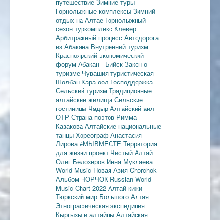
путешествие
Зимние туры
Горнолыжные комплексы
Зимний
отдых на Алтае
Горнолыжный
сезон
туркомплекс Клевер
Арбитражный процесс
Автодорога
из Абакана
Внутренний туризм
Красноярский экономический
форум
Абакан - Бийск
Закон о
туризме
Чувашия туристическая
Шолбан Кара-оол
Господдержка
Сельский туризм
Традиционные
алтайские жилища
Сельские
гостиницы
Чадыр
Алтайский аил
ОТР
Страна поэтов
Римма
Казакова
Алтайские национальные
танцы
Хореограф Анастасия
Лирова
#МЫВМЕСТЕ
Территория
для жизни
проект Чистый Алтай
Олег Белозеров
Инна Муклаева
World Music
Новая Азия
Chorchok
Альбом ЧОРЧОК
Russian World
Music Chart 2022
Алтай-кижи
Тюркский мир Большого Алтая
Этнографическая экспедиция
Кыргызы и алтайцы
Алтайская