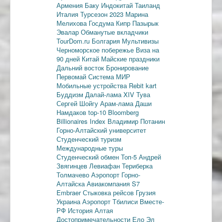
Армения
Баку
Индокитай
Таиланд
Италия
Турсезон 2023
Марина
Мелихова
Госдума
Кипр
Пазырык
Эвалар
Обманутые вкладчики
TourDom.ru
Болгария
Мультивизы
Черноморское побережье
Виза на
90 дней
Китай
Майские праздники
Дальний восток
Бронирование
Первомай
Система МИР
Мобильные устройства
Rebit kart
Буддизм
Далай-лама XIV
Тува
Сергей Шойгу
Арам-лама
Даши
Намдаков
top-10
Bloomberg
Billionaires Index
Владимир Потанин
Горно-Алтайский университет
Студенческий туризм
Международные туры
Студенческий обмен
Топ-5
Андрей
Звягинцев
Левиафан
Териберка
Толмачево
Аэропорт Горно-
Алтайска
Авиакомпания S7
Embraer
Стыковка рейсов
Грузия
Украина
Аэропорт Тбилиси
Вместе-
РФ
История Алтая
Достопримечательности
Ело
Эл