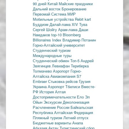
90 дней
Китай
Майские праздники
Дальний восток
Бронирование
Первомай
Система МИР
Мобильные устройства
Rebit kart
Буддизм
Далай-лама XIV
Тува
Сергей Шойгу
Арам-лама
Даши
Намдаков
top-10
Bloomberg
Billionaires Index
Владимир Потанин
Горно-Алтайский университет
Студенческий туризм
Международные туры
Студенческий обмен
Топ-5
Андрей
Звягинцев
Левиафан
Териберка
Толмачево
Аэропорт Горно-
Алтайска
Авиакомпания S7
Embraer
Стыковка рейсов
Грузия
Украина
Аэропорт Тбилиси
Вместе-
РФ
История Алтая
Достопримечательности
Ело
Эл
Ойын
Экскурсии
Деколонизация
Расчленение России
Байкальская
Республика
Алтайская Федерация
Пляжный туризм
Летний отпуск
Бюджетные варианты
Анапа
Абхазия
Актау
Туристический сбор