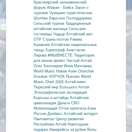
Красноярский экономический
форум
Абакан - Бийск
Закон о
туризме
Чувашия туристическая
Шолбан Кара-оол
Господдержка
Сельский туризм
Традиционные
алтайские жилища
Сельские
гостиницы
Чадыр
Алтайский аил
ОТР
Страна поэтов
Римма
Казакова
Алтайские национальные
танцы
Хореограф Анастасия
Лирова
#МЫВМЕСТЕ
Территория
для жизни
проект Чистый Алтай
Олег Белозеров
Инна Муклаева
World Music
Новая Азия
Chorchok
Альбом ЧОРЧОК
Russian World
Music Chart 2022
Алтай-кижи
Тюркский мир Большого Алтая
Этнографическая экспедиция
Кыргызы и алтайцы
Алтайская
цивилизация
Деньги
СВО
Мобилизация
Отток капитала
Банк
России
Донбасс
Алтайский антидот
Пантовитал
Центр развития
Республики Алтай
Новогодние
подарки
Авиарейсы за рубеж
Визы