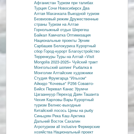
Афганистан
Туризм при талибах
Турция
Сочи
Новосибирск
Два
Алтая
Махачкала
Выездной туризм
Безвизовый режим
Дружественные
страны
Туризм на Алтае
Горнолыжный отдых
Шерегеш
Байкал
Камчатка
Оптимизация
Национальные проекты
Эрчим
Сарбашев
Белокуриха
Курортный
сбор
Город-курорт
Благоустройство
Терренкуры
Туры на Алтай
«Visit
Mongolia 2023-2025»
Чуйский тракт
Монгольский шопинг
Рыбалка в
Монголии
Алтайские художники
Студия Фрумгарца
"Ильхом"
Айкидо
"Кочевье"
Р256
Совавто-
Бийск
Перевал Канас
Урумчи
Цагааннуур
Переход Даян
Ташанта
Чехия
Карловы Вары
Курортный
туризм
Велнес-выходные
Китайский лосось
Цены на рыбу
Синьцзян
Река Каш
Арктика
Дальний Восток
Сахалин
Агротуризм
all inclusive
Фермерские
хозяйства
Национальный проект