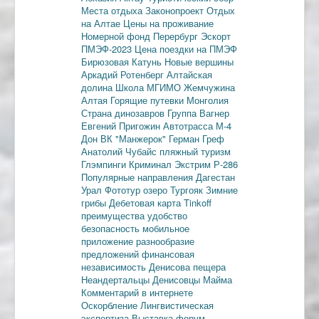
Места отдыха
Законопроект
Отдых
на Алтае
Цены на проживание
Номерной фонд
Перербург
Эскорт
ПМЭФ-2023
Цена поездки на ПМЭФ
Бирюзовая Катунь
Новые вершины
Аркадий Ротенберг
Алтайская
долина
Школа МГИМО
Жемчужина
Алтая
Горящие путевки
Монголия
Страна динозавров
Группа Вагнер
Евгений Пригожин
Автотрасса М-4
Дон
ВК "Манжерок"
Герман Греф
Анатолий Чубайс
пляжный туризм
Глэмпинги
Криминал
Экстрим
Р-286
Популярные направления
Дагестан
Урал
Фототур
озеро Тургояк
Зимние
грибы
Дебетовая карта
Tinkoff
преимущества
удобство
безопасность
мобильное
приложение
разнообразие
предложений
финансовая
независимость
Денисова пещера
Неандертальцы
Денисовцы
Майма
Комментарий в интернете
Оскорбление
Лингвистическая
экспертиза
Выставка-форум