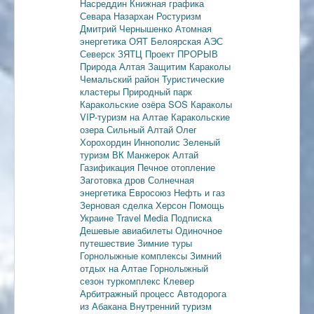
Насреддин
Книжная графика
Севара Назархан
Ростуризм
Дмитрий Чернышенко
Атомная
энергетика
ОЯТ
Белоярская АЭС
Северск
ЗЯТЦ
Проект ПРОРЫВ
Природа Алтая
Защитим Караколы
Чемальский район
Туристические
кластеры
Природный парк
Каракольские озёра
SOS Караколы
VIP-туризм на Алтае
Каракольские
озера
Сильный Алтай
Олег
Хорохордин
Иннополис
Зеленый
туризм
ВК Манжерок
Алтай
Газификация
Печное отопление
Заготовка дров
Солнечная
энергетика
Евросоюз
Нефть и газ
Зерновая сделка
Херсон
Помощь
Украине
Travel Media
Подписка
Дешевые авиабилеты
Одиночное
путешествие
Зимние туры
Горнолыжные комплексы
Зимний
отдых на Алтае
Горнолыжный
сезон
туркомплекс Клевер
Арбитражный процесс
Автодорога
из Абакана
Внутренний туризм