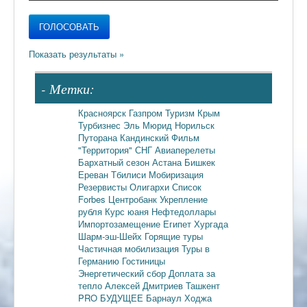
- Метки:
Красноярск
Газпром
Туризм
Крым
Турбизнес
Эль Мюрид
Норильск
Путорана
Кандинский
Фильм
"Территория"
СНГ
Авиаперелеты
Бархатный сезон
Астана
Бишкек
Ереван
Тбилиси
Мобиризация
Резервисты
Олигархи
Список
Forbes
Центробанк
Укрепление
рубля
Курс юаня
Нефтедоллары
Импортозамещение
Египет
Хургада
Шарм-эш-Шейх
Горящие туры
Частичная мобилизация
Туры в
Германию
Гостиницы
Энергетический сбор
Доплата за
тепло
Алексей Дмитриев
Ташкент
PRO БУДУЩЕЕ
Барнаул
Ходжа