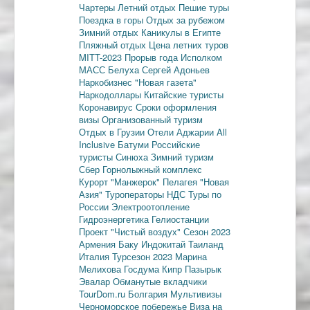
Чартеры
Летний отдых
Пешие туры
Поездка в горы
Отдых за рубежом
Зимний отдых
Каникулы в Египте
Пляжный отдых
Цена летних туров
MITT-2023
Прорыв года
Исполком
МАСС
Белуха
Сергей Адоньев
Наркобизнес
"Новая газета"
Наркодоллары
Китайские туристы
Коронавирус
Сроки оформления
визы
Организованный туризм
Отдых в Грузии
Отели Аджарии
All
Inclusive
Батуми
Российские
туристы
Синюха
Зимний туризм
Сбер
Горнолыжный комплекс
Курорт "Манжерок"
Пелагея
"Новая
Азия"
Туроператоры
НДС
Туры по
России
Электроотопление
Гидроэнергетика
Гелиостанции
Проект "Чистый воздух"
Сезон 2023
Армения
Баку
Индокитай
Таиланд
Италия
Турсезон 2023
Марина
Мелихова
Госдума
Кипр
Пазырык
Эвалар
Обманутые вкладчики
TourDom.ru
Болгария
Мультивизы
Черноморское побережье
Виза на