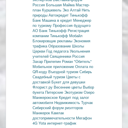
Россия
Большая Майма
Мастер-
план
Куршевель
Эко Алтай Нить
природы
Автокредит
Тинькофф
Банк
Машина в кредит
Менеджер
по туризму
Профессия будущего
АО Банк Тинькофф
Регистрация
компании
Тинькофф Мобайл
Блокировщик рекламы
Экономия
трафика
Образование
Школы
Церкви
Год педагога
Увольнения
учителей
Священники
Россия
Захар Прилепин
Роман "Обитель"
Мобильное приложение
Оплата по
QR-коду
Въездной туризм
Сибирь
Свадебный туризм
Цветы с
доставкой
Букет для девушки
Флорист.ру
Весенние цветы
Выбор
букета
Питерские
Экотуризм
Озеро
Манжерокское
Кредит под залог
автомобиля
Недвижимость
Турчак
Сибирский форум риэлторов
Манжерок
Камлак
достопримечательности
Мегафон
4G
Yota
интернет-трафик