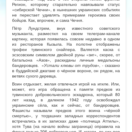
Регион, которому старательно навязывали статус
«сибирской Чечни», в нынешних украинских событиях
не перестает удивлять примерами героизма своих
бойцов. Как, впрочем, и сама Чечня.
Пётр Лундстрем, внук известного советского
музыканта, разместил на своем телеграм-канале
картину, которая появилась совсем недавно в одном
из ресторанов Кызыла. На полотне отображены
трофеи тувинского снайпера. Валяется каска с
эсэсовским символом двойной руны «зиг», скорее, от
батальона «Азов», раскиданы личные медальоны
бандеровцев.
«Устали клювы от трудов»,
- сказано
в буддийской джатаке о чёрном вороне, он рядом, на
ветвях сухого деревца.
Воин отдыхает, желая отвлечься игрой на игиле. Или,
может, его игра обращена к памяти предков из
тувинского добровольческого эскадрона, который 80
лет назад, в далеком 1942 году освобождал
украинские сёла, как и сейчас, от бандеровцев.
Фашисты называли предков этого воина «чёрной
смертью», у тогдашних западных корреспондентов
встречались в их записках даже «полчища Аттилы»,
хотя Тува (на начало войны заграница) оправила на
фронт только 206 добровольцев. И, кстати, до сих пор