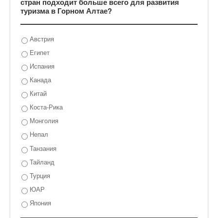
стран подходит больше всего для развития
туризма в Горном Алтае?
Австрия
Египет
Испания
Канада
Китай
Коста-Рика
Монголия
Непал
Танзания
Тайланд
Турция
ЮАР
Япония