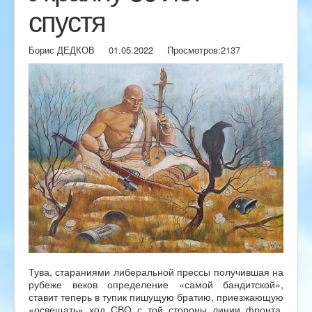
спустя
Борис ДЕДКОВ
01.05.2022
Просмотров:
2137
Тува, стараниями либеральной прессы получившая на
рубеже веков определение «самой бандитской»,
ставит теперь в тупик пишущую братию, приезжающую
«освещать» ход СВО с той стороны линии фронта.