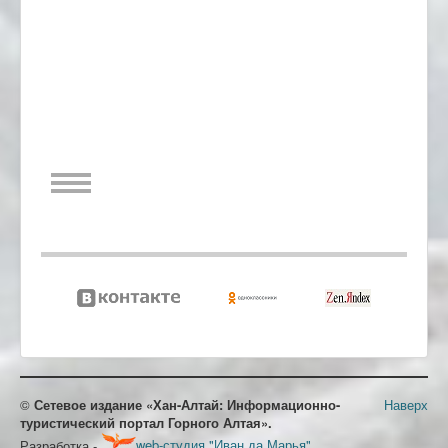
©
Сетевое издание «Хан-Алтай: Информационно-
Наверх
туристический портал Горного Алтая».
Разработка -
web-студия "Иван да Марья"