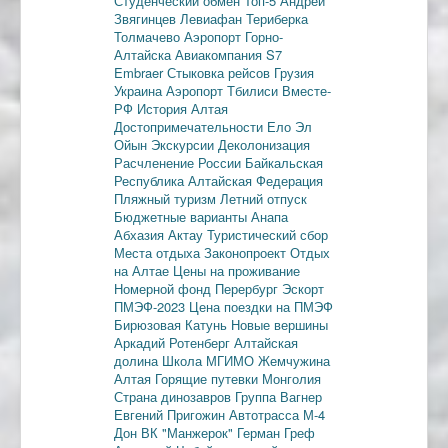
Студенческий обмен
Топ-5
Андрей
Звягинцев
Левиафан
Териберка
Толмачево
Аэропорт Горно-
Алтайска
Авиакомпания S7
Embraer
Стыковка рейсов
Грузия
Украина
Аэропорт Тбилиси
Вместе-
РФ
История Алтая
Достопримечательности
Ело
Эл
Ойын
Экскурсии
Деколонизация
Расчленение России
Байкальская
Республика
Алтайская Федерация
Пляжный туризм
Летний отпуск
Бюджетные варианты
Анапа
Абхазия
Актау
Туристический сбор
Места отдыха
Законопроект
Отдых
на Алтае
Цены на проживание
Номерной фонд
Перербург
Эскорт
ПМЭФ-2023
Цена поездки на ПМЭФ
Бирюзовая Катунь
Новые вершины
Аркадий Ротенберг
Алтайская
долина
Школа МГИМО
Жемчужина
Алтая
Горящие путевки
Монголия
Страна динозавров
Группа Вагнер
Евгений Пригожин
Автотрасса М-4
Дон
ВК "Манжерок"
Герман Греф