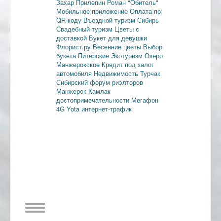
Захар Прилепин
Роман "Обитель"
Мобильное приложение
Оплата по
QR-коду
Въездной туризм
Сибирь
Свадебный туризм
Цветы с
доставкой
Букет для девушки
Флорист.ру
Весенние цветы
Выбор
букета
Питерские
Экотуризм
Озеро
Манжерокское
Кредит под залог
автомобиля
Недвижимость
Турчак
Сибирский форум риэлторов
Манжерок
Камлак
достопримечательности
Мегафон
4G
Yota
интернет-трафик