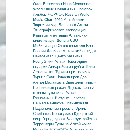
Олег Белозеров
Инна Муклаева
World Music
Новая Азия
Chorchok
Альбом ЧОРЧОК
Russian World
Music Chart 2022
Алтай-кижи
Тюркский мир Большого Алтая
Этнографическая экспедиция
Кыргызы и алтайцы
Алтайская
цивилизация
Деньги
СВО
Мобилизация
Отток капитала
Банк
России
Донбасс
Алтайский антидот
Пантовитал
Центр развития
Республики Алтай
Новогодние
подарки
Авиарейсы за рубеж
Визы
Афганистан
Туризм при талибах
Турция
Сочи
Новосибирск
Два
Алтая
Махачкала
Выездной туризм
Безвизовый режим
Дружественные
страны
Туризм на Алтае
Горнолыжный отдых
Шерегеш
Байкал
Камчатка
Оптимизация
Национальные проекты
Эрчим
Сарбашев
Белокуриха
Курортный
сбор
Город-курорт
Благоустройство
Терренкуры
Туры на Алтай
«Visit
Mongolia 2023-2025»
Чуйский тракт