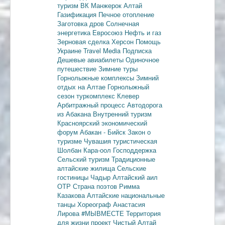
туризм
ВК Манжерок
Алтай
Газификация
Печное отопление
Заготовка дров
Солнечная
энергетика
Евросоюз
Нефть и газ
Зерновая сделка
Херсон
Помощь
Украине
Travel Media
Подписка
Дешевые авиабилеты
Одиночное
путешествие
Зимние туры
Горнолыжные комплексы
Зимний
отдых на Алтае
Горнолыжный
сезон
туркомплекс Клевер
Арбитражный процесс
Автодорога
из Абакана
Внутренний туризм
Красноярский экономический
форум
Абакан - Бийск
Закон о
туризме
Чувашия туристическая
Шолбан Кара-оол
Господдержка
Сельский туризм
Традиционные
алтайские жилища
Сельские
гостиницы
Чадыр
Алтайский аил
ОТР
Страна поэтов
Римма
Казакова
Алтайские национальные
танцы
Хореограф Анастасия
Лирова
#МЫВМЕСТЕ
Территория
для жизни
проект Чистый Алтай