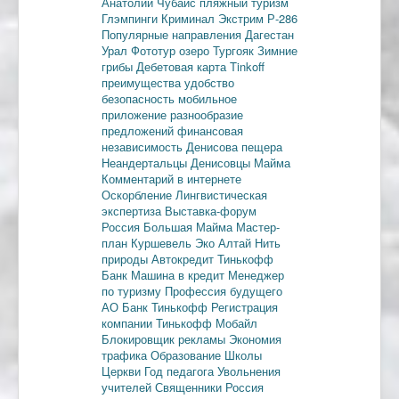
Анатолий Чубайс
пляжный туризм
Глэмпинги
Криминал
Экстрим
Р-286
Популярные направления
Дагестан
Урал
Фототур
озеро Тургояк
Зимние
грибы
Дебетовая карта
Tinkoff
преимущества
удобство
безопасность
мобильное
приложение
разнообразие
предложений
финансовая
независимость
Денисова пещера
Неандертальцы
Денисовцы
Майма
Комментарий в интернете
Оскорбление
Лингвистическая
экспертиза
Выставка-форум
Россия
Большая Майма
Мастер-
план
Куршевель
Эко Алтай Нить
природы
Автокредит
Тинькофф
Банк
Машина в кредит
Менеджер
по туризму
Профессия будущего
АО Банк Тинькофф
Регистрация
компании
Тинькофф Мобайл
Блокировщик рекламы
Экономия
трафика
Образование
Школы
Церкви
Год педагога
Увольнения
учителей
Священники
Россия