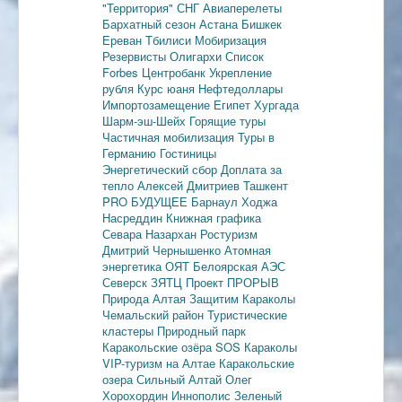
"Территория"
СНГ
Авиаперелеты
Бархатный сезон
Астана
Бишкек
Ереван
Тбилиси
Мобиризация
Резервисты
Олигархи
Список
Forbes
Центробанк
Укрепление
рубля
Курс юаня
Нефтедоллары
Импортозамещение
Египет
Хургада
Шарм-эш-Шейх
Горящие туры
Частичная мобилизация
Туры в
Германию
Гостиницы
Энергетический сбор
Доплата за
тепло
Алексей Дмитриев
Ташкент
PRO БУДУЩЕЕ
Барнаул
Ходжа
Насреддин
Книжная графика
Севара Назархан
Ростуризм
Дмитрий Чернышенко
Атомная
энергетика
ОЯТ
Белоярская АЭС
Северск
ЗЯТЦ
Проект ПРОРЫВ
Природа Алтая
Защитим Караколы
Чемальский район
Туристические
кластеры
Природный парк
Каракольские озёра
SOS Караколы
VIP-туризм на Алтае
Каракольские
озера
Сильный Алтай
Олег
Хорохордин
Иннополис
Зеленый