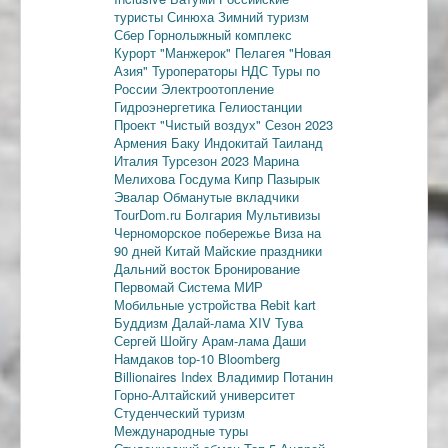
туристы
Синюха
Зимний туризм
Сбер
Горнолыжный комплекс
Курорт "Манжерок"
Пелагея
"Новая
Азия"
Туроператоры
НДС
Туры по
России
Электроотопление
Гидроэнергетика
Гелиостанции
Проект "Чистый воздух"
Сезон 2023
Армения
Баку
Индокитай
Таиланд
Италия
Турсезон 2023
Марина
Мелихова
Госдума
Кипр
Пазырык
Эвалар
Обманутые вкладчики
TourDom.ru
Болгария
Мультивизы
Черноморское побережье
Виза на
90 дней
Китай
Майские праздники
Дальний восток
Бронирование
Первомай
Система МИР
Мобильные устройства
Rebit kart
Буддизм
Далай-лама XIV
Тува
Сергей Шойгу
Арам-лама
Даши
Намдаков
top-10
Bloomberg
Billionaires Index
Владимир Потанин
Горно-Алтайский университет
Студенческий туризм
Международные туры