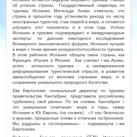
об успехах страны, Государственный секретарь по
туризму Испании Матильда Асиан отметила, что
страна в прошлом году установила рекорд по числу
иностранных туристов, став первой в мире, и готовится
улучшить этот показатель и в этом году. Успехи
Испании в туризме подтверждают и международные
эксперты: по данным ежегодного исследования
Всемирного экономического форума, Испания лучшая
в мире с точки зрения конкурентоспособности туризма.
В этом рейтинге Испания обошла такие страны, как
Франция, Италия и Япония. Как считает г-жа Асиан,
успех испанского туризма - в своевременном
реформировании туристической отрасли, в развитом
авиасообщении со многими странами мира, и в
сохранении уникального природного богатства.
Ева Бартоломе, генеральный директор по туризму
правительства Кантабрии, представила российскому
турбизнесу свой регион. По ее словам, Кантабрия –
это уникальное сочетание: море и горы, север
Испании и Юг Европы
(на снимке)
. «У нас безопасно
и красиво, прекрасные пляжи и отличная гастрономия.
Мы радушны и гостеприимны», - подчеркнула г-жа
Бартоломе.
Рафаэль Гальего, президент CEAV, Испанской