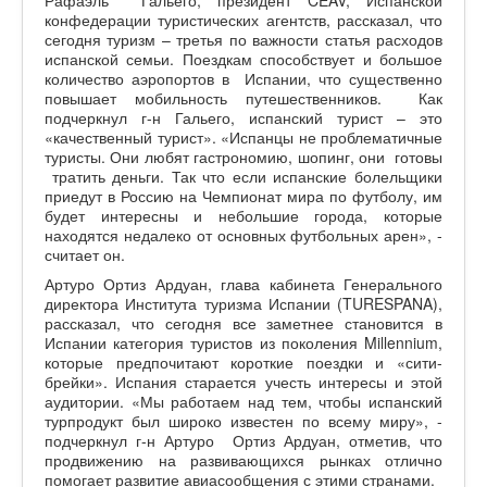
конфедерации туристических агентств, рассказал, что
сегодня туризм – третья по важности статья расходов
испанской семьи. Поездкам способствует и большое
количество аэропортов в Испании, что существенно
повышает мобильность путешественников. Как
подчеркнул г-н Гальего, испанский турист – это
«качественный турист». «Испанцы не проблематичные
туристы. Они любят гастрономию, шопинг, они готовы
тратить деньги. Так что если испанские болельщики
приедут в Россию на Чемпионат мира по футболу, им
будет интересны и небольшие города, которые
находятся недалеко от основных футбольных арен», -
считает он.
Артуро Ортиз Ардуан, глава кабинета Генерального
директора Института туризма Испании (TURESPANA),
рассказал, что сегодня все заметнее становится в
Испании категория туристов из поколения Millennium,
которые предпочитают короткие поездки и «сити-
брейки». Испания старается учесть интересы и этой
аудитории. «Мы работаем над тем, чтобы испанский
турпродукт был широко известен по всему миру», -
подчеркнул г-н Артуро Ортиз Ардуан, отметив, что
продвижению на развивающихся рынках отлично
помогает развитие авиасообщения с этими странами.