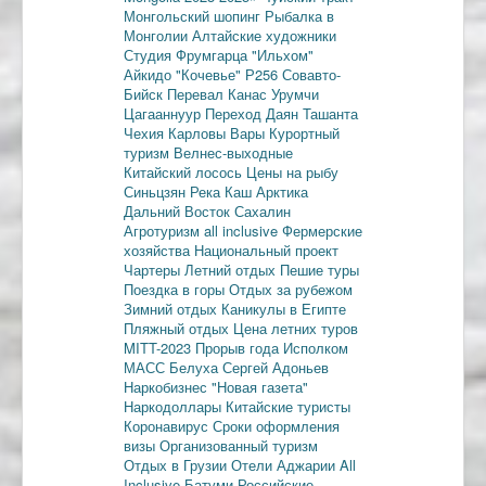
Монгольский шопинг
Рыбалка в
Монголии
Алтайские художники
Студия Фрумгарца
"Ильхом"
Айкидо
"Кочевье"
Р256
Совавто-
Бийск
Перевал Канас
Урумчи
Цагааннуур
Переход Даян
Ташанта
Чехия
Карловы Вары
Курортный
туризм
Велнес-выходные
Китайский лосось
Цены на рыбу
Синьцзян
Река Каш
Арктика
Дальний Восток
Сахалин
Агротуризм
all inclusive
Фермерские
хозяйства
Национальный проект
Чартеры
Летний отдых
Пешие туры
Поездка в горы
Отдых за рубежом
Зимний отдых
Каникулы в Египте
Пляжный отдых
Цена летних туров
MITT-2023
Прорыв года
Исполком
МАСС
Белуха
Сергей Адоньев
Наркобизнес
"Новая газета"
Наркодоллары
Китайские туристы
Коронавирус
Сроки оформления
визы
Организованный туризм
Отдых в Грузии
Отели Аджарии
All
Inclusive
Батуми
Российские