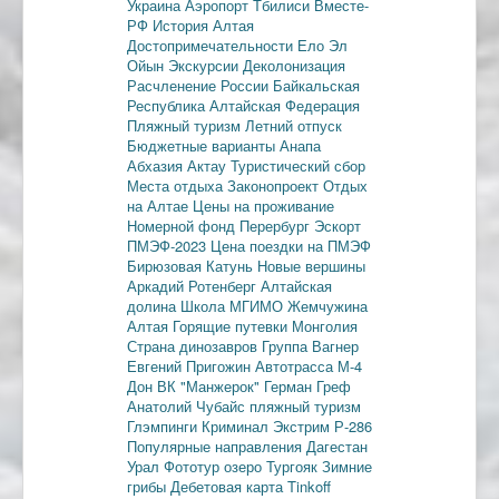
Украина
Аэропорт Тбилиси
Вместе-
РФ
История Алтая
Достопримечательности
Ело
Эл
Ойын
Экскурсии
Деколонизация
Расчленение России
Байкальская
Республика
Алтайская Федерация
Пляжный туризм
Летний отпуск
Бюджетные варианты
Анапа
Абхазия
Актау
Туристический сбор
Места отдыха
Законопроект
Отдых
на Алтае
Цены на проживание
Номерной фонд
Перербург
Эскорт
ПМЭФ-2023
Цена поездки на ПМЭФ
Бирюзовая Катунь
Новые вершины
Аркадий Ротенберг
Алтайская
долина
Школа МГИМО
Жемчужина
Алтая
Горящие путевки
Монголия
Страна динозавров
Группа Вагнер
Евгений Пригожин
Автотрасса М-4
Дон
ВК "Манжерок"
Герман Греф
Анатолий Чубайс
пляжный туризм
Глэмпинги
Криминал
Экстрим
Р-286
Популярные направления
Дагестан
Урал
Фототур
озеро Тургояк
Зимние
грибы
Дебетовая карта
Tinkoff