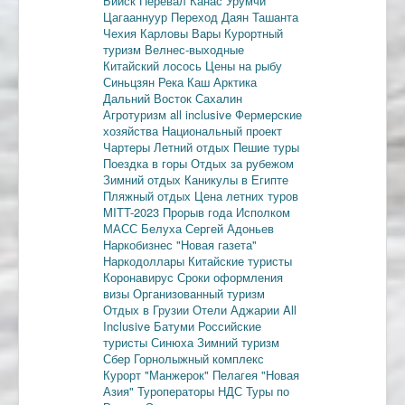
Бийск
Перевал Канас
Урумчи
Цагааннуур
Переход Даян
Ташанта
Чехия
Карловы Вары
Курортный
туризм
Велнес-выходные
Китайский лосось
Цены на рыбу
Синьцзян
Река Каш
Арктика
Дальний Восток
Сахалин
Агротуризм
all inclusive
Фермерские
хозяйства
Национальный проект
Чартеры
Летний отдых
Пешие туры
Поездка в горы
Отдых за рубежом
Зимний отдых
Каникулы в Египте
Пляжный отдых
Цена летних туров
MITT-2023
Прорыв года
Исполком
МАСС
Белуха
Сергей Адоньев
Наркобизнес
"Новая газета"
Наркодоллары
Китайские туристы
Коронавирус
Сроки оформления
визы
Организованный туризм
Отдых в Грузии
Отели Аджарии
All
Inclusive
Батуми
Российские
туристы
Синюха
Зимний туризм
Сбер
Горнолыжный комплекс
Курорт "Манжерок"
Пелагея
"Новая
Азия"
Туроператоры
НДС
Туры по