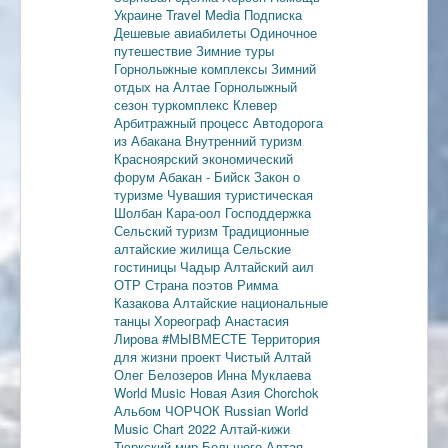
Украине
Travel Media
Подписка
Дешевые авиабилеты
Одиночное
путешествие
Зимние туры
Горнолыжные комплексы
Зимний
отдых на Алтае
Горнолыжный
сезон
туркомплекс Клевер
Арбитражный процесс
Автодорога
из Абакана
Внутренний туризм
Красноярский экономический
форум
Абакан - Бийск
Закон о
туризме
Чувашия туристическая
Шолбан Кара-оол
Господдержка
Сельский туризм
Традиционные
алтайские жилища
Сельские
гостиницы
Чадыр
Алтайский аил
ОТР
Страна поэтов
Римма
Казакова
Алтайские национальные
танцы
Хореограф Анастасия
Лирова
#МЫВМЕСТЕ
Территория
для жизни
проект Чистый Алтай
Олег Белозеров
Инна Муклаева
World Music
Новая Азия
Chorchok
Альбом ЧОРЧОК
Russian World
Music Chart 2022
Алтай-кижи
Тюркский мир Большого Алтая