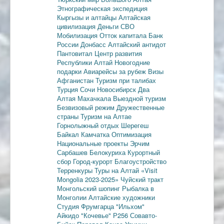
Этнографическая экспедиция
Кыргызы и алтайцы
Алтайская
цивилизация
Деньги
СВО
Мобилизация
Отток капитала
Банк
России
Донбасс
Алтайский антидот
Пантовитал
Центр развития
Республики Алтай
Новогодние
подарки
Авиарейсы за рубеж
Визы
Афганистан
Туризм при талибах
Турция
Сочи
Новосибирск
Два
Алтая
Махачкала
Выездной туризм
Безвизовый режим
Дружественные
страны
Туризм на Алтае
Горнолыжный отдых
Шерегеш
Байкал
Камчатка
Оптимизация
Национальные проекты
Эрчим
Сарбашев
Белокуриха
Курортный
сбор
Город-курорт
Благоустройство
Терренкуры
Туры на Алтай
«Visit
Mongolia 2023-2025»
Чуйский тракт
Монгольский шопинг
Рыбалка в
Монголии
Алтайские художники
Студия Фрумгарца
"Ильхом"
Айкидо
"Кочевье"
Р256
Совавто-