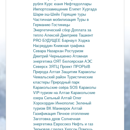
рубля
Курс юаня
Нефтедоллары
Импортозамещение
Египет
Хургада
Шарм-эш-Шейх
Горящие туры
Частичная мобилизация
Туры в
Германию
Гостиницы
Энергетический сбор
Доплата за
тепло
Алексей Дмитриев
Ташкент
PRO БУДУЩЕЕ
Барнаул
Ходжа
Насреддин
Книжная графика
Севара Назархан
Ростуризм
Дмитрий Чернышенко
Атомная
энергетика
ОЯТ
Белоярская АЭС
Северск
ЗЯТЦ
Проект ПРОРЫВ
Природа Алтая
Защитим Караколы
Чемальский район
Туристические
кластеры
Природный парк
Каракольские озёра
SOS Караколы
VIP-туризм на Алтае
Каракольские
озера
Сильный Алтай
Олег
Хорохордин
Иннополис
Зеленый
туризм
ВК Манжерок
Алтай
Газификация
Печное отопление
Заготовка дров
Солнечная
энергетика
Евросоюз
Нефть и газ
Зерновая сделка
Херсон
Помощь