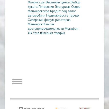
Флорист.ру
Весенние цветы
Выбор
букета
Питерские
Экотуризм
Озеро
Манжерокское
Кредит под залог
автомобиля
Недвижимость
Турчак
Сибирский форум риэлторов
Манжерок
Камлак
достопримечательности
Мегафон
4G
Yota
интернет-трафик