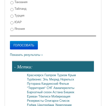
Танзания
Тайланд
Турция
ЮАР
Япония
- Метки:
Красноярск
Газпром
Туризм
Крым
Турбизнес
Эль Мюрид
Норильск
Путорана
Кандинский
Фильм
"Территория"
СНГ
Авиаперелеты
Бархатный сезон
Астана
Бишкек
Ереван
Тбилиси
Мобиризация
Резервисты
Олигархи
Список
Forbes
Центробанк
Укрепление