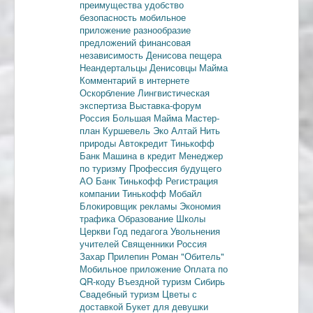
преимущества
удобство
безопасность
мобильное
приложение
разнообразие
предложений
финансовая
независимость
Денисова пещера
Неандертальцы
Денисовцы
Майма
Комментарий в интернете
Оскорбление
Лингвистическая
экспертиза
Выставка-форум
Россия
Большая Майма
Мастер-
план
Куршевель
Эко Алтай Нить
природы
Автокредит
Тинькофф
Банк
Машина в кредит
Менеджер
по туризму
Профессия будущего
АО Банк Тинькофф
Регистрация
компании
Тинькофф Мобайл
Блокировщик рекламы
Экономия
трафика
Образование
Школы
Церкви
Год педагога
Увольнения
учителей
Священники
Россия
Захар Прилепин
Роман "Обитель"
Мобильное приложение
Оплата по
QR-коду
Въездной туризм
Сибирь
Свадебный туризм
Цветы с
доставкой
Букет для девушки