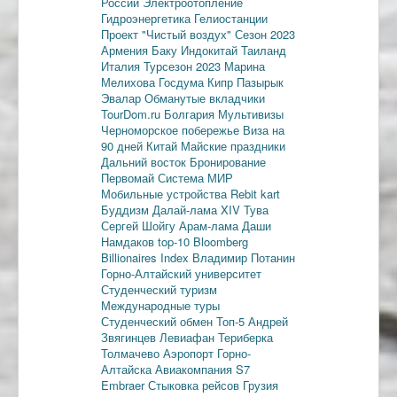
России
Электроотопление
Гидроэнергетика
Гелиостанции
Проект "Чистый воздух"
Сезон 2023
Армения
Баку
Индокитай
Таиланд
Италия
Турсезон 2023
Марина
Мелихова
Госдума
Кипр
Пазырык
Эвалар
Обманутые вкладчики
TourDom.ru
Болгария
Мультивизы
Черноморское побережье
Виза на
90 дней
Китай
Майские праздники
Дальний восток
Бронирование
Первомай
Система МИР
Мобильные устройства
Rebit kart
Буддизм
Далай-лама XIV
Тува
Сергей Шойгу
Арам-лама
Даши
Намдаков
top-10
Bloomberg
Billionaires Index
Владимир Потанин
Горно-Алтайский университет
Студенческий туризм
Международные туры
Студенческий обмен
Топ-5
Андрей
Звягинцев
Левиафан
Териберка
Толмачево
Аэропорт Горно-
Алтайска
Авиакомпания S7
Embraer
Стыковка рейсов
Грузия