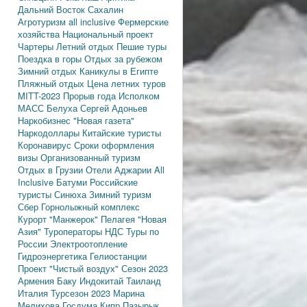
Дальний Восток
Сахалин
Агротуризм
all inclusive
Фермерские
хозяйства
Национальный проект
Чартеры
Летний отдых
Пешие туры
Поездка в горы
Отдых за рубежом
Зимний отдых
Каникулы в Египте
Пляжный отдых
Цена летних туров
MITT-2023
Прорыв года
Исполком
МАСС
Белуха
Сергей Адоньев
Наркобизнес
"Новая газета"
Наркодоллары
Китайские туристы
Коронавирус
Сроки оформления
визы
Организованный туризм
Отдых в Грузии
Отели Аджарии
All
Inclusive
Батуми
Российские
туристы
Синюха
Зимний туризм
Сбер
Горнолыжный комплекс
Курорт "Манжерок"
Пелагея
"Новая
Азия"
Туроператоры
НДС
Туры по
России
Электроотопление
Гидроэнергетика
Гелиостанции
Проект "Чистый воздух"
Сезон 2023
Армения
Баку
Индокитай
Таиланд
Италия
Турсезон 2023
Марина
Мелихова
Госдума
Кипр
Пазырык