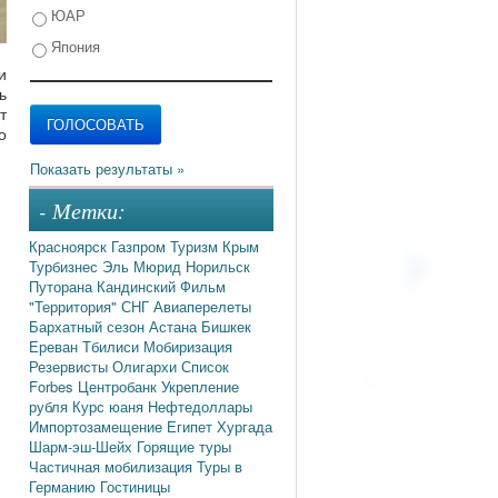
ЮАР
Япония
и
ь
т
о
- Метки:
Красноярск
Газпром
Туризм
Крым
Турбизнес
Эль Мюрид
Норильск
Путорана
Кандинский
Фильм
"Территория"
СНГ
Авиаперелеты
Бархатный сезон
Астана
Бишкек
Ереван
Тбилиси
Мобиризация
Резервисты
Олигархи
Список
Forbes
Центробанк
Укрепление
рубля
Курс юаня
Нефтедоллары
Импортозамещение
Египет
Хургада
Шарм-эш-Шейх
Горящие туры
Частичная мобилизация
Туры в
Германию
Гостиницы