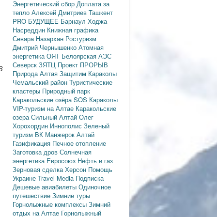
Энергетический сбор
Доплата за
тепло
Алексей Дмитриев
Ташкент
PRO БУДУЩЕЕ
Барнаул
Ходжа
Насреддин
Книжная графика
Севара Назархан
Ростуризм
Дмитрий Чернышенко
Атомная
энергетика
ОЯТ
Белоярская АЭС
Северск
ЗЯТЦ
Проект ПРОРЫВ
З
Природа Алтая
Защитим Караколы
Чемальский район
Туристические
кластеры
Природный парк
Каракольские озёра
SOS Караколы
VIP-туризм на Алтае
Каракольские
озера
Сильный Алтай
Олег
Хорохордин
Иннополис
Зеленый
туризм
ВК Манжерок
Алтай
Газификация
Печное отопление
Заготовка дров
Солнечная
энергетика
Евросоюз
Нефть и газ
Зерновая сделка
Херсон
Помощь
Украине
Travel Media
Подписка
Дешевые авиабилеты
Одиночное
путешествие
Зимние туры
Горнолыжные комплексы
Зимний
отдых на Алтае
Горнолыжный