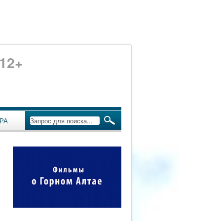
12+
РА