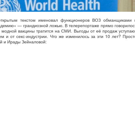
ткрытым текстом именовал функционеров ВОЗ обманщиками 
ндемию» — грандиозной ложью. В телерепортаже прямо говорилос
ке модной вакцины тратится на СМИ. Выгоды от её продаж уступаю
м и от секс-индустрии. Что же изменилось за эти 10 лет? Прост
й и Ирады Зейналовой: