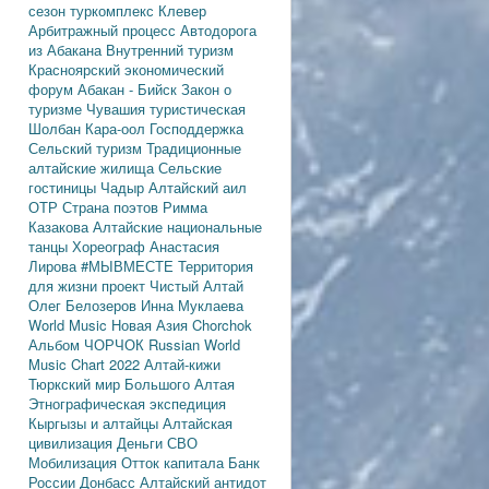
сезон
туркомплекс Клевер
Арбитражный процесс
Автодорога
из Абакана
Внутренний туризм
Красноярский экономический
форум
Абакан - Бийск
Закон о
туризме
Чувашия туристическая
Шолбан Кара-оол
Господдержка
Сельский туризм
Традиционные
алтайские жилища
Сельские
гостиницы
Чадыр
Алтайский аил
ОТР
Страна поэтов
Римма
Казакова
Алтайские национальные
танцы
Хореограф Анастасия
Лирова
#МЫВМЕСТЕ
Территория
для жизни
проект Чистый Алтай
Олег Белозеров
Инна Муклаева
World Music
Новая Азия
Chorchok
Альбом ЧОРЧОК
Russian World
Music Chart 2022
Алтай-кижи
Тюркский мир Большого Алтая
Этнографическая экспедиция
Кыргызы и алтайцы
Алтайская
цивилизация
Деньги
СВО
Мобилизация
Отток капитала
Банк
России
Донбасс
Алтайский антидот