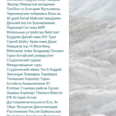
Эвалар
Обманутые вкладчики
TourDom.ru
Болгария
Мультивизы
Черноморское побережье
Виза на
90 дней
Китай
Майские праздники
Дальний восток
Бронирование
Первомай
Система МИР
Мобильные устройства
Rebit kart
Буддизм
Далай-лама XIV
Тува
Сергей Шойгу
Арам-лама
Даши
Намдаков
top-10
Bloomberg
Billionaires Index
Владимир Потанин
Горно-Алтайский университет
Студенческий туризм
Международные туры
Студенческий обмен
Топ-5
Андрей
Звягинцев
Левиафан
Териберка
Толмачево
Аэропорт Горно-
Алтайска
Авиакомпания S7
Embraer
Стыковка рейсов
Грузия
Украина
Аэропорт Тбилиси
Вместе-
РФ
История Алтая
Достопримечательности
Ело
Эл
Ойын
Экскурсии
Деколонизация
Расчленение России
Байкальская
Республика
Алтайская Федерация