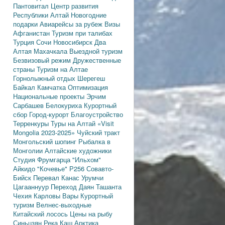
Пантовитал
Центр развития
Республики Алтай
Новогодние
подарки
Авиарейсы за рубеж
Визы
Афганистан
Туризм при талибах
Турция
Сочи
Новосибирск
Два
Алтая
Махачкала
Выездной туризм
Безвизовый режим
Дружественные
страны
Туризм на Алтае
Горнолыжный отдых
Шерегеш
Байкал
Камчатка
Оптимизация
Национальные проекты
Эрчим
Сарбашев
Белокуриха
Курортный
сбор
Город-курорт
Благоустройство
Терренкуры
Туры на Алтай
«Visit
Mongolia 2023-2025»
Чуйский тракт
Монгольский шопинг
Рыбалка в
Монголии
Алтайские художники
Студия Фрумгарца
"Ильхом"
Айкидо
"Кочевье"
Р256
Совавто-
Бийск
Перевал Канас
Урумчи
Цагааннуур
Переход Даян
Ташанта
Чехия
Карловы Вары
Курортный
туризм
Велнес-выходные
Китайский лосось
Цены на рыбу
Синьцзян
Река Каш
Арктика