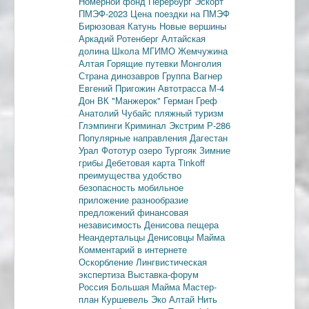
Номерной фонд
Перербург
Эскорт
ПМЭФ-2023
Цена поездки на ПМЭФ
Бирюзовая Катунь
Новые вершины
Аркадий Ротенберг
Алтайская
долина
Школа МГИМО
Жемчужина
Алтая
Горящие путевки
Монголия
Страна динозавров
Группа Вагнер
Евгений Пригожин
Автотрасса М-4
Дон
ВК "Манжерок"
Герман Греф
Анатолий Чубайс
пляжный туризм
Глэмпинги
Криминал
Экстрим
Р-286
Популярные направления
Дагестан
Урал
Фототур
озеро Тургояк
Зимние
грибы
Дебетовая карта
Tinkoff
преимущества
удобство
безопасность
мобильное
приложение
разнообразие
предложений
финансовая
независимость
Денисова пещера
Неандертальцы
Денисовцы
Майма
Комментарий в интернете
Оскорбление
Лингвистическая
экспертиза
Выставка-форум
Россия
Большая Майма
Мастер-
план
Куршевель
Эко Алтай Нить