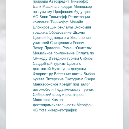
природы
Автокредит
Тинькофф
Банк
Машина в кредит
Менеджер
по туризму
Профессия будущего
АО Банк Тинькофф
Регистрация
компании
Тинькофф Мобайл
Блокировщик рекламы
Экономия
трафика
Образование
Школы
Церкви
Год педагога
Увольнения
учителей
Священники
Россия
Захар Прилепин
Роман "Обитель"
Мобильное приложение
Оплата по
QR-коду
Въездной туризм
Сибирь
Свадебный туризм
Цветы с
доставкой
Букет для девушки
Флорист.ру
Весенние цветы
Выбор
букета
Питерские
Экотуризм
Озеро
Манжерокское
Кредит под залог
автомобиля
Недвижимость
Турчак
Сибирский форум риэлторов
Манжерок
Камлак
достопримечательности
Мегафон
4G
Yota
интернет-трафик