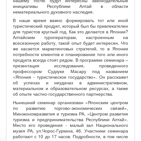
нашему гостю будут интересны законодательные
инициативы Республики Алтай в области
нематериального духовного наследия.
В наше время важно формировать тот или иной
туристический продукт, который был бы привлекателен
для туристов круглый год. Как это делается в Японии?
Алтайским туроператорам, настроенным на
всесезонную работу, такой опыт будет интересен. Что
же касается маркетинговых стратегий, то в Японии
потребности клиентов и планирование того или иного
продукта всегда стоят рядом. В программе семинара –
презентация исследования, проведенного
профессором Судзуки Масару под названием
«Япония - туристическое государство». Он расскажет
об успехах и неудачах в административном,
материальном и образовательном ресурсах, а также
об опыте частно-государственного партнерства.
Нынешний семинар организован «Японским центром
по развитию торгово-экономических связей»,
Минэкономразвития и туризма РА, «Центром развития
туризма и предпринимательства Республики Алтай».
Место его проведения - малый зал Национального
музея РА, ул.Чорос-Гуркина, 46. Участники семинара
работают с 10 до 17 часов. Подробности, в том числе