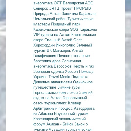
энергетика
ОЯТ
Белоярская АЭС
Северск
ЗЯТЦ
Проект ПРОРЫВ
Природа Алтая
Защитим Караколы
Чемальский район
Туристические
кластеры
Природный парк
Каракольские озёра
SOS Караколы
VIP-туризм на Алтае
Каракольские
озера
Сильный Алтай
Олег
Хорохордин
Иннополис
Зеленый
туризм
ВК Манжерок
Алтай
Газификация
Печное отопление
Заготовка дров
Солнечная
энергетика
Евросоюз
Нефть и газ
Зерновая сделка
Херсон
Помощь
Украине
Travel Media
Подписка
Дешевые авиабилеты
Одиночное
путешествие
Зимние туры
Горнолыжные комплексы
Зимний
отдых на Алтае
Горнолыжный
сезон
туркомплекс Клевер
Арбитражный процесс
Автодорога
из Абакана
Внутренний туризм
Красноярский экономический
форум
Абакан - Бийск
Закон о
туризме
Чувашия туристическая