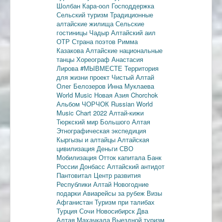
Шолбан Кара-оол
Господдержка
Сельский туризм
Традиционные
алтайские жилища
Сельские
гостиницы
Чадыр
Алтайский аил
ОТР
Страна поэтов
Римма
Казакова
Алтайские национальные
танцы
Хореограф Анастасия
Лирова
#МЫВМЕСТЕ
Территория
для жизни
проект Чистый Алтай
Олег Белозеров
Инна Муклаева
World Music
Новая Азия
Chorchok
Альбом ЧОРЧОК
Russian World
Music Chart 2022
Алтай-кижи
Тюркский мир Большого Алтая
Этнографическая экспедиция
Кыргызы и алтайцы
Алтайская
цивилизация
Деньги
СВО
Мобилизация
Отток капитала
Банк
России
Донбасс
Алтайский антидот
Пантовитал
Центр развития
Республики Алтай
Новогодние
подарки
Авиарейсы за рубеж
Визы
Афганистан
Туризм при талибах
Турция
Сочи
Новосибирск
Два
Алтая
Махачкала
Выездной туризм