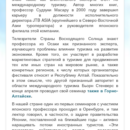
международному туризму. Автор многих книг,
профессор Судзуки Масару в 2000 году завершил
карьеру в должности исполнительного
директора JTB ASIA (крупнейшего в Северо-Восточной
Азии туроператора) и руководителя японского
филиала этой компании.
Телезрители Страны Восходящего Солнца знают
профессора из Осаки как признанного эксперта,
изучающего проблемы влиянии туризма на развитие
экономики. Кроме того, он участвует в разработке
маркетинговых стратегий в туризме для продвижения
тех или иных стран на мировом рынке, а также
конкретных регионов, к числу которых организаторы
фестиваля относят и Республику Алтай. Показательно
в этом смысле, что другой признанный авторитет в
области международного туризма Бьорн Стенверс в
конце апреля проводил свой семинар
также в Горно-
Алтайске
.
В нашей стране один из первых семинаров с участием
японского профессора проходил в Оренбурге, и там
лектор говорил, в частности, о задаче правительства
Японии, поставленной на ближайшие годы – активно
наращивать потоки иностранных туристов. «Эти
показатели действительно растут, - поделился