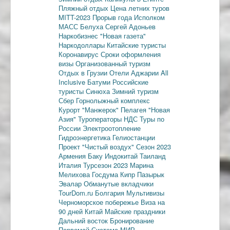
Пляжный отдых
Цена летних туров
MITT-2023
Прорыв года
Исполком
МАСС
Белуха
Сергей Адоньев
Наркобизнес
"Новая газета"
Наркодоллары
Китайские туристы
Коронавирус
Сроки оформления
визы
Организованный туризм
Отдых в Грузии
Отели Аджарии
All
Inclusive
Батуми
Российские
туристы
Синюха
Зимний туризм
Сбер
Горнолыжный комплекс
Курорт "Манжерок"
Пелагея
"Новая
Азия"
Туроператоры
НДС
Туры по
России
Электроотопление
Гидроэнергетика
Гелиостанции
Проект "Чистый воздух"
Сезон 2023
Армения
Баку
Индокитай
Таиланд
Италия
Турсезон 2023
Марина
Мелихова
Госдума
Кипр
Пазырык
Эвалар
Обманутые вкладчики
TourDom.ru
Болгария
Мультивизы
Черноморское побережье
Виза на
90 дней
Китай
Майские праздники
Дальний восток
Бронирование
Первомай
Система МИР