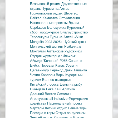
Безвизовый режим
Дружественные
страны
Туризм на Алтае
Горнолыжный отдых
Шерегеш
Байкал
Камчатка
Оптимизация
Национальные проекты
Эрчим
Сарбашев
Белокуриха
Курортный
сбор
Город-курорт
Благоустройство
Терренкуры
Туры на Алтай
«Visit
Mongolia 2023-2025»
Чуйский тракт
Монгольский шопинг
Рыбалка в
Монголии
Алтайские художники
Студия Фрумгарца
"Ильхом"
Айкидо
"Кочевье"
Р256
Совавто-
Бийск
Перевал Канас
Урумчи
Цагааннуур
Переход Даян
Ташанта
Чехия
Карловы Вары
Курортный
туризм
Велнес-выходные
Китайский лосось
Цены на рыбу
Синьцзян
Река Каш
Арктика
Дальний Восток
Сахалин
Агротуризм
all inclusive
Фермерские
хозяйства
Национальный проект
Чартеры
Летний отдых
Пешие туры
Поездка в горы
Отдых за рубежом
Зимний отдых
Каникулы в Египте