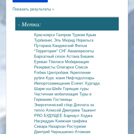
- Метки:
Красноярск
Газпром
Туризм
Крым
Турбизнес
Эль Мюрид
Норильск
Путорана
Кандинский
Фильм
"Территория"
СНГ
Авиаперелеты
Бархатный сезон
Астана
Бишкек
Ереван
Тбилиси
Мобиризация
Резервисты
Олигархи
Список
Forbes
Центробанк
Укрепление
рубля
Курс юаня
Нефтедоллары
Импортозамещение
Египет
Хургада
Шарм-эш-Шейх
Горящие туры
Частичная мобилизация
Туры в
Германию
Гостиницы
Энергетический сбор
Доплата за
тепло
Алексей Дмитриев
Ташкент
PRO БУДУЩЕЕ
Барнаул
Ходжа
Насреддин
Книжная графика
Севара Назархан
Ростуризм
Дмитрий Чернышенко
Атомная