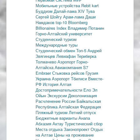
Мобильные устройства
Rebit kart
Буддизм
Далай-лама XIV
Тува
Сергей Шойгу
Арам-лама
Даши
Намдаков
top-10
Bloomberg
Billionaires Index
Владимир Потанин
Горно-Алтайский университет
Студенческий туризм
Международные туры
Студенческий обмен
Топ-5
Андрей
Звягинцев
Левиафан
Териберка
Толмачево
Аэропорт Горно-
Алтайска
Авиакомпания S7
Embraer
Стыковка рейсов
Грузия
Украина
Аэропорт Тбилиси
Вместе-
РФ
История Алтая
Достопримечательности
Ело
Эл
Ойын
Экскурсии
Деколонизация
Расчленение России
Байкальская
Республика
Алтайская Федерация
Пляжный туризм
Летний отпуск
Бюджетные варианты
Анапа
Абхазия
Актау
Туристический сбор
Места отдыха
Законопроект
Отдых
на Алтае
Цены на проживание