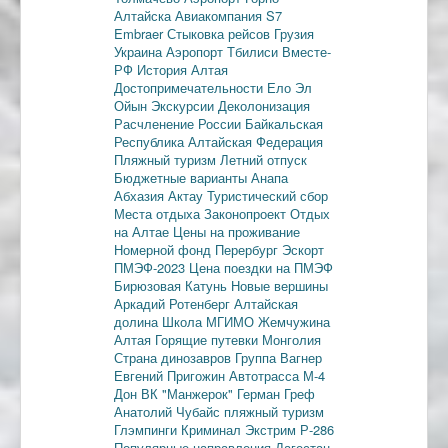
Алтайска
Авиакомпания S7
Embraer
Стыковка рейсов
Грузия
Украина
Аэропорт Тбилиси
Вместе-
РФ
История Алтая
Достопримечательности
Ело
Эл
Ойын
Экскурсии
Деколонизация
Расчленение России
Байкальская
Республика
Алтайская Федерация
Пляжный туризм
Летний отпуск
Бюджетные варианты
Анапа
Абхазия
Актау
Туристический сбор
Места отдыха
Законопроект
Отдых
на Алтае
Цены на проживание
Номерной фонд
Перербург
Эскорт
ПМЭФ-2023
Цена поездки на ПМЭФ
Бирюзовая Катунь
Новые вершины
Аркадий Ротенберг
Алтайская
долина
Школа МГИМО
Жемчужина
Алтая
Горящие путевки
Монголия
Страна динозавров
Группа Вагнер
Евгений Пригожин
Автотрасса М-4
Дон
ВК "Манжерок"
Герман Греф
Анатолий Чубайс
пляжный туризм
Глэмпинги
Криминал
Экстрим
Р-286
Популярные направления
Дагестан