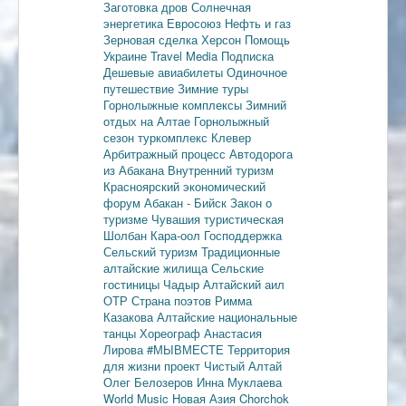
Заготовка дров
Солнечная
энергетика
Евросоюз
Нефть и газ
Зерновая сделка
Херсон
Помощь
Украине
Travel Media
Подписка
Дешевые авиабилеты
Одиночное
путешествие
Зимние туры
Горнолыжные комплексы
Зимний
отдых на Алтае
Горнолыжный
сезон
туркомплекс Клевер
Арбитражный процесс
Автодорога
из Абакана
Внутренний туризм
Красноярский экономический
форум
Абакан - Бийск
Закон о
туризме
Чувашия туристическая
Шолбан Кара-оол
Господдержка
Сельский туризм
Традиционные
алтайские жилища
Сельские
гостиницы
Чадыр
Алтайский аил
ОТР
Страна поэтов
Римма
Казакова
Алтайские национальные
танцы
Хореограф Анастасия
Лирова
#МЫВМЕСТЕ
Территория
для жизни
проект Чистый Алтай
Олег Белозеров
Инна Муклаева
World Music
Новая Азия
Chorchok