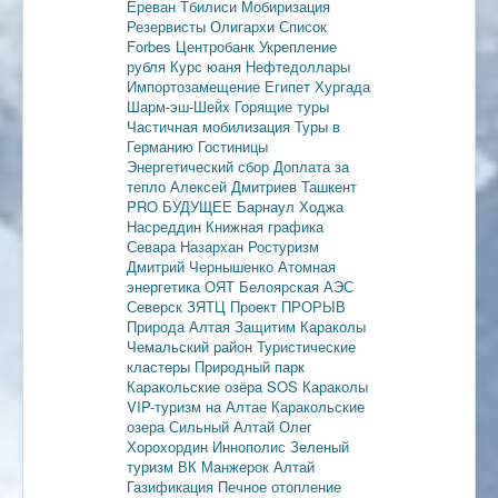
Ереван
Тбилиси
Мобиризация
Резервисты
Олигархи
Список
Forbes
Центробанк
Укрепление
рубля
Курс юаня
Нефтедоллары
Импортозамещение
Египет
Хургада
Шарм-эш-Шейх
Горящие туры
Частичная мобилизация
Туры в
Германию
Гостиницы
Энергетический сбор
Доплата за
тепло
Алексей Дмитриев
Ташкент
PRO БУДУЩЕЕ
Барнаул
Ходжа
Насреддин
Книжная графика
Севара Назархан
Ростуризм
Дмитрий Чернышенко
Атомная
энергетика
ОЯТ
Белоярская АЭС
Северск
ЗЯТЦ
Проект ПРОРЫВ
Природа Алтая
Защитим Караколы
Чемальский район
Туристические
кластеры
Природный парк
Каракольские озёра
SOS Караколы
VIP-туризм на Алтае
Каракольские
озера
Сильный Алтай
Олег
Хорохордин
Иннополис
Зеленый
туризм
ВК Манжерок
Алтай
Газификация
Печное отопление