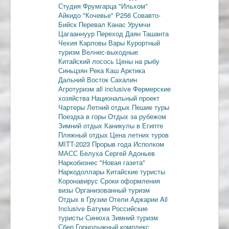
Студия Фрумгарца
"Ильхом"
Айкидо
"Кочевье"
Р256
Совавто-
Бийск
Перевал Канас
Урумчи
Цагааннуур
Переход Даян
Ташанта
Чехия
Карловы Вары
Курортный
туризм
Велнес-выходные
Китайский лосось
Цены на рыбу
Синьцзян
Река Каш
Арктика
Дальний Восток
Сахалин
Агротуризм
all inclusive
Фермерские
хозяйства
Национальный проект
Чартеры
Летний отдых
Пешие туры
Поездка в горы
Отдых за рубежом
Зимний отдых
Каникулы в Египте
Пляжный отдых
Цена летних туров
MITT-2023
Прорыв года
Исполком
МАСС
Белуха
Сергей Адоньев
Наркобизнес
"Новая газета"
Наркодоллары
Китайские туристы
Коронавирус
Сроки оформления
визы
Организованный туризм
Отдых в Грузии
Отели Аджарии
All
Inclusive
Батуми
Российские
туристы
Синюха
Зимний туризм
Сбер
Горнолыжный комплекс