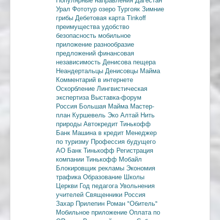
Урал
Фототур
озеро Тургояк
Зимние
грибы
Дебетовая карта
Tinkoff
преимущества
удобство
безопасность
мобильное
приложение
разнообразие
предложений
финансовая
независимость
Денисова пещера
Неандертальцы
Денисовцы
Майма
Комментарий в интернете
Оскорбление
Лингвистическая
экспертиза
Выставка-форум
Россия
Большая Майма
Мастер-
план
Куршевель
Эко Алтай Нить
природы
Автокредит
Тинькофф
Банк
Машина в кредит
Менеджер
по туризму
Профессия будущего
АО Банк Тинькофф
Регистрация
компании
Тинькофф Мобайл
Блокировщик рекламы
Экономия
трафика
Образование
Школы
Церкви
Год педагога
Увольнения
учителей
Священники
Россия
Захар Прилепин
Роман "Обитель"
Мобильное приложение
Оплата по