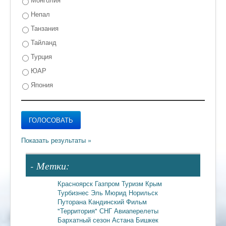
Непал
Танзания
Тайланд
Турция
ЮАР
Япония
- Метки:
Красноярск
Газпром
Туризм
Крым
Турбизнес
Эль Мюрид
Норильск
Путорана
Кандинский
Фильм
"Территория"
СНГ
Авиаперелеты
Бархатный сезон
Астана
Бишкек