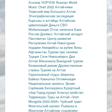
Альбом ЧОРЧОК
Russian World
Music Chart 2022
Алтай-кижи
Тюркский мир Большого Алтая
Этнографическая экспедиция
Кыргызы и алтайцы
Алтайская
цивилизация
Деньги
СВО
Мобилизация
Отток капитала
Банк
России
Донбасс
Алтайский антидот
Пантовитал
Центр развития
Республики Алтай
Новогодние
подарки
Авиарейсы за рубеж
Визы
Афганистан
Туризм при талибах
Турция
Сочи
Новосибирск
Два
Алтая
Махачкала
Выездной туризм
Безвизовый режим
Дружественные
страны
Туризм на Алтае
Горнолыжный отдых
Шерегеш
Байкал
Камчатка
Оптимизация
Национальные проекты
Эрчим
Сарбашев
Белокуриха
Курортный
сбор
Город-курорт
Благоустройство
Терренкуры
Туры на Алтай
«Visit
Mongolia 2023-2025»
Чуйский тракт
Монгольский шопинг
Рыбалка в
Монголии
Алтайские художники