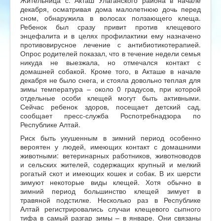
декабря, осматривая дома малолетнюю дочь перед
сном, обнаружила в волосах ползающего клеща.
Ребенок был сразу привит против клещевого
энцефалита и в целях профилактики ему назначено
противовирусное лечение с антибиотикотерапией.
Опрос родителей показал, что в течение недели семья
никуда не выезжала, но отмечался контакт с
домашней собакой. Кроме того, в Акташе в начале
декабря не было снега, и стояла довольно теплая для
зимы температура – около 0 градусов, при которой
отдельные особи клещей могут быть активными.
Сейчас ребенок здоров, посещает детский сад,
сообщает пресс-служба Роспотребнадзора по
Республике Алтай.
Риск быть укушенным в зимний период особенно
вероятен у людей, имеющих контакт с домашними
животными: ветеринарных работников, животноводов
и сельских жителей, содержащих крупный и мелкий
рогатый скот и имеющих кошек и собак. В их шерсти
зимуют некоторые виды клещей. Хотя обычно в
зимний период большинство клещей зимует в
травяной подстилке. Несколько раз в Республике
Алтай регистрировались случаи клещевого сыпного
тифа в самый разгар зимы – в январе. Они связаны