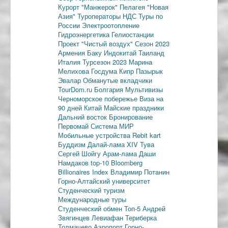
Курорт "Манжерок"
Пелагея
"Новая
Азия"
Туроператоры
НДС
Туры по
России
Электроотопление
Гидроэнергетика
Гелиостанции
Проект "Чистый воздух"
Сезон 2023
Армения
Баку
Индокитай
Таиланд
Италия
Турсезон 2023
Марина
Мелихова
Госдума
Кипр
Пазырык
Эвалар
Обманутые вкладчики
TourDom.ru
Болгария
Мультивизы
Черноморское побережье
Виза на
90 дней
Китай
Майские праздники
Дальний восток
Бронирование
Первомай
Система МИР
Мобильные устройства
Rebit kart
Буддизм
Далай-лама XIV
Тува
Сергей Шойгу
Арам-лама
Даши
Намдаков
top-10
Bloomberg
Billionaires Index
Владимир Потанин
Горно-Алтайский университет
Студенческий туризм
Международные туры
Студенческий обмен
Топ-5
Андрей
Звягинцев
Левиафан
Териберка
Толмачево
Аэропорт Горно-