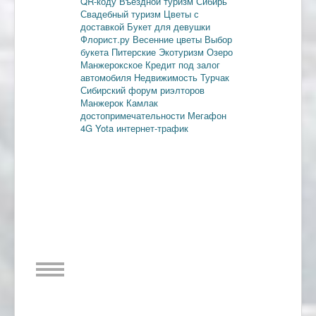
QR-коду
Въездной туризм
Сибирь
Свадебный туризм
Цветы с
доставкой
Букет для девушки
Флорист.ру
Весенние цветы
Выбор
букета
Питерские
Экотуризм
Озеро
Манжерокское
Кредит под залог
автомобиля
Недвижимость
Турчак
Сибирский форум риэлторов
Манжерок
Камлак
достопримечательности
Мегафон
4G
Yota
интернет-трафик