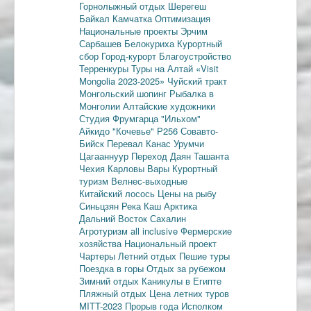
Горнолыжный отдых
Шерегеш
Байкал
Камчатка
Оптимизация
Национальные проекты
Эрчим
Сарбашев
Белокуриха
Курортный
сбор
Город-курорт
Благоустройство
Терренкуры
Туры на Алтай
«Visit
Mongolia 2023-2025»
Чуйский тракт
Монгольский шопинг
Рыбалка в
Монголии
Алтайские художники
Студия Фрумгарца
"Ильхом"
Айкидо
"Кочевье"
Р256
Совавто-
Бийск
Перевал Канас
Урумчи
Цагааннуур
Переход Даян
Ташанта
Чехия
Карловы Вары
Курортный
туризм
Велнес-выходные
Китайский лосось
Цены на рыбу
Синьцзян
Река Каш
Арктика
Дальний Восток
Сахалин
Агротуризм
all inclusive
Фермерские
хозяйства
Национальный проект
Чартеры
Летний отдых
Пешие туры
Поездка в горы
Отдых за рубежом
Зимний отдых
Каникулы в Египте
Пляжный отдых
Цена летних туров
MITT-2023
Прорыв года
Исполком