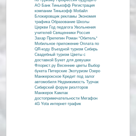
АО Банк Тинькофф
Регистрация
компании
Тинькофф Мобайл
Блокировщик рекламы
Экономия
трафика
Образование
Школы
Церкви
Год педагога
Увольнения
учителей
Священники
Россия
Захар Прилепин
Роман "Обитель"
Мобильное приложение
Оплата по
QR-коду
Въездной туризм
Сибирь
Свадебный туризм
Цветы с
доставкой
Букет для девушки
Флорист.ру
Весенние цветы
Выбор
букета
Питерские
Экотуризм
Озеро
Манжерокское
Кредит под залог
автомобиля
Недвижимость
Турчак
Сибирский форум риэлторов
Манжерок
Камлак
достопримечательности
Мегафон
4G
Yota
интернет-трафик