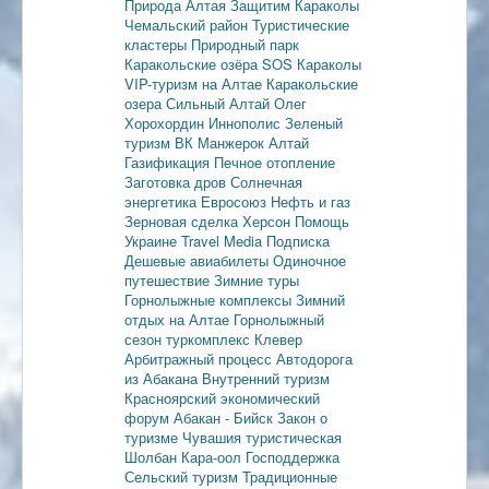
Природа Алтая
Защитим Караколы
Чемальский район
Туристические
кластеры
Природный парк
Каракольские озёра
SOS Караколы
VIP-туризм на Алтае
Каракольские
озера
Сильный Алтай
Олег
Хорохордин
Иннополис
Зеленый
туризм
ВК Манжерок
Алтай
Газификация
Печное отопление
Заготовка дров
Солнечная
энергетика
Евросоюз
Нефть и газ
Зерновая сделка
Херсон
Помощь
Украине
Travel Media
Подписка
Дешевые авиабилеты
Одиночное
путешествие
Зимние туры
Горнолыжные комплексы
Зимний
отдых на Алтае
Горнолыжный
сезон
туркомплекс Клевер
Арбитражный процесс
Автодорога
из Абакана
Внутренний туризм
Красноярский экономический
форум
Абакан - Бийск
Закон о
туризме
Чувашия туристическая
Шолбан Кара-оол
Господдержка
Сельский туризм
Традиционные