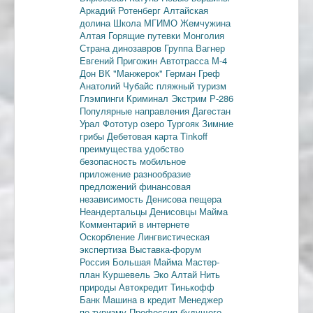
Аркадий Ротенберг
Алтайская
долина
Школа МГИМО
Жемчужина
Алтая
Горящие путевки
Монголия
Страна динозавров
Группа Вагнер
Евгений Пригожин
Автотрасса М-4
Дон
ВК "Манжерок"
Герман Греф
Анатолий Чубайс
пляжный туризм
Глэмпинги
Криминал
Экстрим
Р-286
Популярные направления
Дагестан
Урал
Фототур
озеро Тургояк
Зимние
грибы
Дебетовая карта
Tinkoff
преимущества
удобство
безопасность
мобильное
приложение
разнообразие
предложений
финансовая
независимость
Денисова пещера
Неандертальцы
Денисовцы
Майма
Комментарий в интернете
Оскорбление
Лингвистическая
экспертиза
Выставка-форум
Россия
Большая Майма
Мастер-
план
Куршевель
Эко Алтай Нить
природы
Автокредит
Тинькофф
Банк
Машина в кредит
Менеджер
по туризму
Профессия будущего