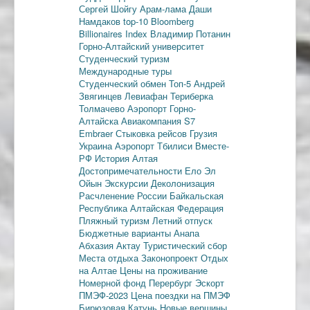
Сергей Шойгу
Арам-лама
Даши
Намдаков
top-10
Bloomberg
Billionaires Index
Владимир Потанин
Горно-Алтайский университет
Студенческий туризм
Международные туры
Студенческий обмен
Топ-5
Андрей
Звягинцев
Левиафан
Териберка
Толмачево
Аэропорт Горно-
Алтайска
Авиакомпания S7
Embraer
Стыковка рейсов
Грузия
Украина
Аэропорт Тбилиси
Вместе-
РФ
История Алтая
Достопримечательности
Ело
Эл
Ойын
Экскурсии
Деколонизация
Расчленение России
Байкальская
Республика
Алтайская Федерация
Пляжный туризм
Летний отпуск
Бюджетные варианты
Анапа
Абхазия
Актау
Туристический сбор
Места отдыха
Законопроект
Отдых
на Алтае
Цены на проживание
Номерной фонд
Перербург
Эскорт
ПМЭФ-2023
Цена поездки на ПМЭФ
Бирюзовая Катунь
Новые вершины