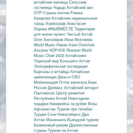
алтайские жилища
Сельские
гостиницы
Чадыр
Алтайский аил
ОТР
Страна поэтов
Римма
Казакова
Алтайские национальные
танцы
Хореограф Анастасия
Лирова
#МЫВМЕСТЕ
Территория
для жизни
проект Чистый Алтай
Олег Белозеров
Инна Муклаева
World Music
Новая Азия
Chorchok
Альбом ЧОРЧОК
Russian World
Music Chart 2022
Алтай-кижи
Тюркский мир Большого Алтая
Этнографическая экспедиция
Кыргызы и алтайцы
Алтайская
цивилизация
Деньги
СВО
Мобилизация
Отток капитала
Банк
России
Донбасс
Алтайский антидот
Пантовитал
Центр развития
Республики Алтай
Новогодние
подарки
Авиарейсы за рубеж
Визы
Афганистан
Туризм при талибах
Турция
Сочи
Новосибирск
Два
Алтая
Махачкала
Выездной туризм
Безвизовый режим
Дружественные
страны
Туризм на Алтае