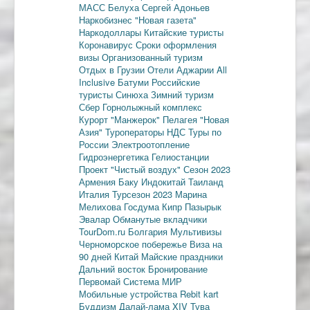
МАСС
Белуха
Сергей Адоньев
Наркобизнес
"Новая газета"
Наркодоллары
Китайские туристы
Коронавирус
Сроки оформления
визы
Организованный туризм
Отдых в Грузии
Отели Аджарии
All
Inclusive
Батуми
Российские
туристы
Синюха
Зимний туризм
Сбер
Горнолыжный комплекс
Курорт "Манжерок"
Пелагея
"Новая
Азия"
Туроператоры
НДС
Туры по
России
Электроотопление
Гидроэнергетика
Гелиостанции
Проект "Чистый воздух"
Сезон 2023
Армения
Баку
Индокитай
Таиланд
Италия
Турсезон 2023
Марина
Мелихова
Госдума
Кипр
Пазырык
Эвалар
Обманутые вкладчики
TourDom.ru
Болгария
Мультивизы
Черноморское побережье
Виза на
90 дней
Китай
Майские праздники
Дальний восток
Бронирование
Первомай
Система МИР
Мобильные устройства
Rebit kart
Буддизм
Далай-лама XIV
Тува