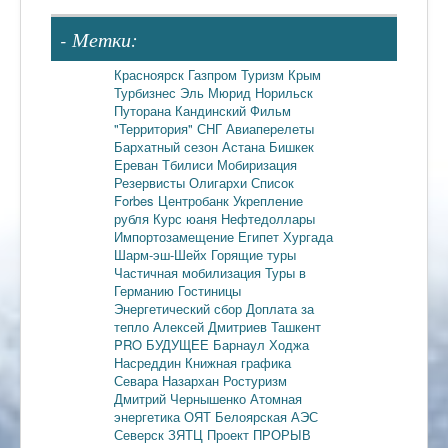
- Метки:
Красноярск
Газпром
Туризм
Крым
Турбизнес
Эль Мюрид
Норильск
Путорана
Кандинский
Фильм
"Территория"
СНГ
Авиаперелеты
Бархатный сезон
Астана
Бишкек
Ереван
Тбилиси
Мобиризация
Резервисты
Олигархи
Список
Forbes
Центробанк
Укрепление
рубля
Курс юаня
Нефтедоллары
Импортозамещение
Египет
Хургада
Шарм-эш-Шейх
Горящие туры
Частичная мобилизация
Туры в
Германию
Гостиницы
Энергетический сбор
Доплата за
тепло
Алексей Дмитриев
Ташкент
PRO БУДУЩЕЕ
Барнаул
Ходжа
Насреддин
Книжная графика
Севара Назархан
Ростуризм
Дмитрий Чернышенко
Атомная
энергетика
ОЯТ
Белоярская АЭС
Северск
ЗЯТЦ
Проект ПРОРЫВ