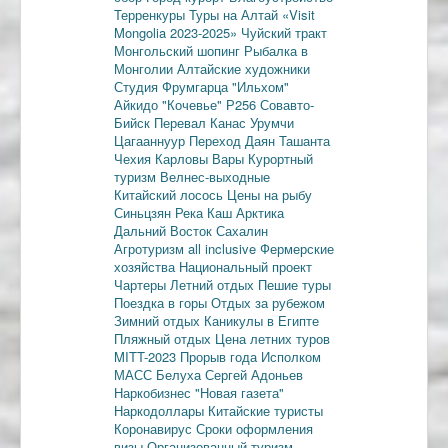
Терренкуры
Туры на Алтай
«Visit
Mongolia 2023-2025»
Чуйский тракт
Монгольский шопинг
Рыбалка в
Монголии
Алтайские художники
Студия Фрумгарца
"Ильхом"
Айкидо
"Кочевье"
Р256
Совавто-
Бийск
Перевал Канас
Урумчи
Цагааннуур
Переход Даян
Ташанта
Чехия
Карловы Вары
Курортный
туризм
Велнес-выходные
Китайский лосось
Цены на рыбу
Синьцзян
Река Каш
Арктика
Дальний Восток
Сахалин
Агротуризм
all inclusive
Фермерские
хозяйства
Национальный проект
Чартеры
Летний отдых
Пешие туры
Поездка в горы
Отдых за рубежом
Зимний отдых
Каникулы в Египте
Пляжный отдых
Цена летних туров
MITT-2023
Прорыв года
Исполком
МАСС
Белуха
Сергей Адоньев
Наркобизнес
"Новая газета"
Наркодоллары
Китайские туристы
Коронавирус
Сроки оформления
визы
Организованный туризм