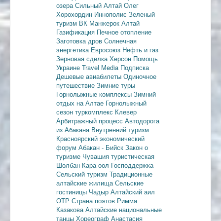
озера
Сильный Алтай
Олег
Хорохордин
Иннополис
Зеленый
туризм
ВК Манжерок
Алтай
Газификация
Печное отопление
Заготовка дров
Солнечная
энергетика
Евросоюз
Нефть и газ
Зерновая сделка
Херсон
Помощь
Украине
Travel Media
Подписка
Дешевые авиабилеты
Одиночное
путешествие
Зимние туры
Горнолыжные комплексы
Зимний
отдых на Алтае
Горнолыжный
сезон
туркомплекс Клевер
Арбитражный процесс
Автодорога
из Абакана
Внутренний туризм
Красноярский экономический
форум
Абакан - Бийск
Закон о
туризме
Чувашия туристическая
Шолбан Кара-оол
Господдержка
Сельский туризм
Традиционные
алтайские жилища
Сельские
гостиницы
Чадыр
Алтайский аил
ОТР
Страна поэтов
Римма
Казакова
Алтайские национальные
танцы
Хореограф Анастасия