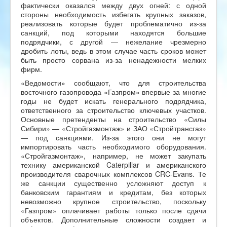
фактически оказался между двух огней: с одной
стороны необходимость избегать крупных заказов,
реализовать которые будет проблематично из-за
санкций, под которыми находятся большие
подрядчики, с другой — нежелание чрезмерно
дробить лоты, ведь в этом случае часть сроков может
быть просто сорвана из-за ненадежности мелких
фирм.
«Ведомости» сообщают, что для строительства
восточного газопровода «Газпром» впервые за многие
годы не будет искать генерального подрядчика,
ответственного за строительство ключевых участков.
Основные претенденты на строительство «Силы
Сибири» — «Стройгазмонтаж» и ЗАО «Стройтрансгаз»
— под санкциями. Из-за этого они не могут
импортировать часть необходимого оборудования.
«Стройгазмонтаж», например, не может закупать
технику американской Caterpillar и американского
производителя сварочных комплексов CRC-Evans. Те
же санкции существенно усложняют доступ к
банковским гарантиям и кредитам, без которых
невозможно крупное строительство, поскольку
«Газпром» оплачивает работы только после сдачи
объектов. Дополнительные сложности создает и