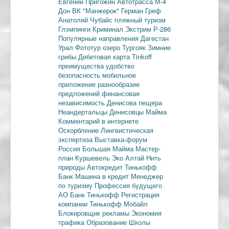
Евгений Пригожин
Автотрасса М-4
Дон
ВК "Манжерок"
Герман Греф
Анатолий Чубайс
пляжный туризм
Глэмпинги
Криминал
Экстрим
Р-286
Популярные направления
Дагестан
Урал
Фототур
озеро Тургояк
Зимние
грибы
Дебетовая карта
Tinkoff
преимущества
удобство
безопасность
мобильное
приложение
разнообразие
предложений
финансовая
независимость
Денисова пещера
Неандертальцы
Денисовцы
Майма
Комментарий в интернете
Оскорбление
Лингвистическая
экспертиза
Выставка-форум
Россия
Большая Майма
Мастер-
план
Куршевель
Эко Алтай Нить
природы
Автокредит
Тинькофф
Банк
Машина в кредит
Менеджер
по туризму
Профессия будущего
АО Банк Тинькофф
Регистрация
компании
Тинькофф Мобайл
Блокировщик рекламы
Экономия
трафика
Образование
Школы