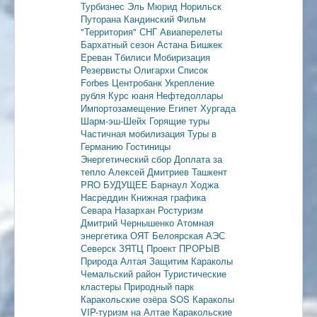
Турбизнес
Эль Мюрид
Норильск
Путорана
Кандинский
Фильм
"Территория"
СНГ
Авиаперелеты
Бархатный сезон
Астана
Бишкек
Ереван
Тбилиси
Мобиризация
Резервисты
Олигархи
Список
Forbes
Центробанк
Укрепление
рубля
Курс юаня
Нефтедоллары
Импортозамещение
Египет
Хургада
Шарм-эш-Шейх
Горящие туры
Частичная мобилизация
Туры в
Германию
Гостиницы
Энергетический сбор
Доплата за
тепло
Алексей Дмитриев
Ташкент
PRO БУДУЩЕЕ
Барнаул
Ходжа
Насреддин
Книжная графика
Севара Назархан
Ростуризм
Дмитрий Чернышенко
Атомная
энергетика
ОЯТ
Белоярская АЭС
Северск
ЗЯТЦ
Проект ПРОРЫВ
Природа Алтая
Защитим Караколы
Чемальский район
Туристические
кластеры
Природный парк
Каракольские озёра
SOS Караколы
VIP-туризм на Алтае
Каракольские