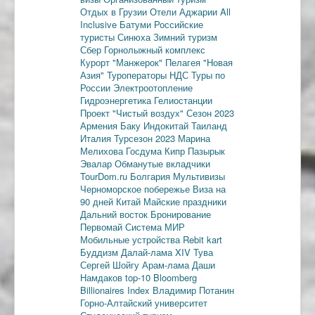
Отдых в Грузии
Отели Аджарии
All
Inclusive
Батуми
Российские
туристы
Синюха
Зимний туризм
Сбер
Горнолыжный комплекс
Курорт "Манжерок"
Пелагея
"Новая
Азия"
Туроператоры
НДС
Туры по
России
Электроотопление
Гидроэнергетика
Гелиостанции
Проект "Чистый воздух"
Сезон 2023
Армения
Баку
Индокитай
Таиланд
Италия
Турсезон 2023
Марина
Мелихова
Госдума
Кипр
Пазырык
Эвалар
Обманутые вкладчики
TourDom.ru
Болгария
Мультивизы
Черноморское побережье
Виза на
90 дней
Китай
Майские праздники
Дальний восток
Бронирование
Первомай
Система МИР
Мобильные устройства
Rebit kart
Буддизм
Далай-лама XIV
Тува
Сергей Шойгу
Арам-лама
Даши
Намдаков
top-10
Bloomberg
Billionaires Index
Владимир Потанин
Горно-Алтайский университет