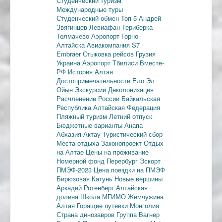
Студенческий туризм
Международные туры
Студенческий обмен
Топ-5
Андрей
Звягинцев
Левиафан
Териберка
Толмачево
Аэропорт Горно-
Алтайска
Авиакомпания S7
Embraer
Стыковка рейсов
Грузия
Украина
Аэропорт Тбилиси
Вместе-
РФ
История Алтая
Достопримечательности
Ело
Эл
Ойын
Экскурсии
Деколонизация
Расчленение России
Байкальская
Республика
Алтайская Федерация
Пляжный туризм
Летний отпуск
Бюджетные варианты
Анапа
Абхазия
Актау
Туристический сбор
Места отдыха
Законопроект
Отдых
на Алтае
Цены на проживание
Номерной фонд
Перербург
Эскорт
ПМЭФ-2023
Цена поездки на ПМЭФ
Бирюзовая Катунь
Новые вершины
Аркадий Ротенберг
Алтайская
долина
Школа МГИМО
Жемчужина
Алтая
Горящие путевки
Монголия
Страна динозавров
Группа Вагнер