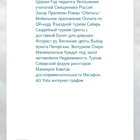
Церкви
Год педагога
Увольнения
учителей
Священники
Россия
Захар Прилепин
Роман "Обитель"
Мобильное приложение
Оплата по
QR-коду
Въездной туризм
Сибирь
Свадебный туризм
Цветы с
доставкой
Букет для девушки
Флорист.ру
Весенние цветы
Выбор
букета
Питерские
Экотуризм
Озеро
Манжерокское
Кредит под залог
автомобиля
Недвижимость
Турчак
Сибирский форум риэлторов
Манжерок
Камлак
достопримечательности
Мегафон
4G
Yota
интернет-трафик