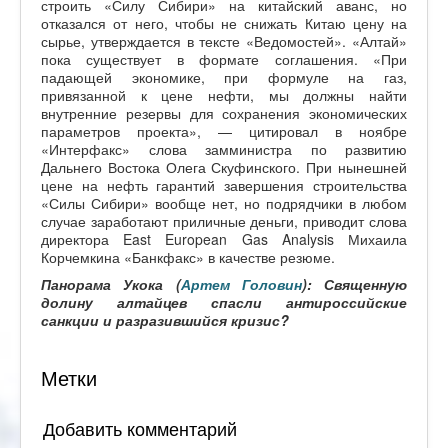
строить «Силу Сибири» на китайский аванс, но
отказался от него, чтобы не снижать Китаю цену на
сырье, утверждается в тексте «Ведомостей». «Алтай»
пока существует в формате соглашения. «При
падающей экономике, при формуле на газ,
привязанной к цене нефти, мы должны найти
внутренние резервы для сохранения экономических
параметров проекта», — цитировал в ноябре
«Интерфакс» слова замминистра по развитию
Дальнего Востока Олега Скуфинского. При нынешней
цене на нефть гарантий завершения строительства
«Силы Сибири» вообще нет, но подрядчики в любом
случае заработают приличные деньги, приводит слова
директора East European Gas Analysis Михаила
Корчемкина «Банкфакс» в качестве резюме.
Панорама Укока (
Артем Головин
): Священную
долину алтайцев спасли антироссийские
санкции и разразившийся кризис?
Метки
Добавить комментарий