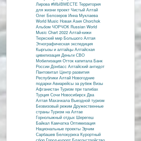
Лирова
#МЫВМЕСТЕ
Территория
для жизни
проект Чистый Алтай
Олег Белозеров
Инна Муклаева
World Music
Новая Азия
Chorchok
Альбом ЧОРЧОК
Russian World
Music Chart 2022
Алтай-кижи
Тюркский мир Большого Алтая
Этнографическая экспедиция
Кыргызы и алтайцы
Алтайская
цивилизация
Деньги
СВО
Мобилизация
Отток капитала
Банк
России
Донбасс
Алтайский антидот
Пантовитал
Центр развития
Республики Алтай
Новогодние
подарки
Авиарейсы за рубеж
Визы
Афганистан
Туризм при талибах
Турция
Сочи
Новосибирск
Два
Алтая
Махачкала
Выездной туризм
Безвизовый режим
Дружественные
страны
Туризм на Алтае
Горнолыжный отдых
Шерегеш
Байкал
Камчатка
Оптимизация
Национальные проекты
Эрчим
Сарбашев
Белокуриха
Курортный
сбор
Город-курорт
Благоустройство