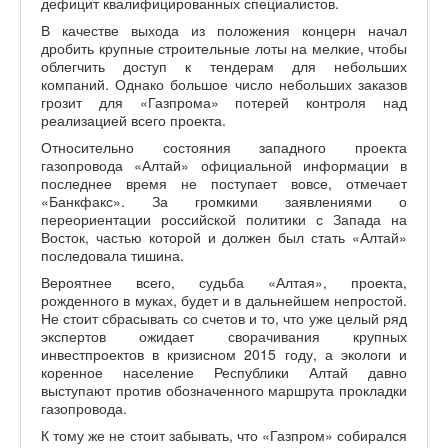
дефицит квалифицированных специалистов.
В качестве выхода из положения концерн начал
дробить крупные строительные лоты на мелкие, чтобы
облегчить доступ к тендерам для небольших
компаний. Однако большое число небольших заказов
грозит для «Газпрома» потерей контроля над
реализацией всего проекта.
Относительно состояния западного проекта
газопровода «Алтай» официальной информации в
последнее время не поступает вовсе, отмечает
«Банкфакс». За громкими заявлениями о
переориентации российской политики с Запада на
Восток, частью которой и должен был стать «Алтай»
последовала тишина.
Вероятнее всего, судьба «Алтая», проекта,
рожденного в муках, будет и в дальнейшем непростой.
Не стоит сбрасывать со счетов и то, что уже целый ряд
экспертов ожидает сворачивания крупных
инвестпроектов в кризисном 2015 году, а экологи и
коренное население Республики Алтай давно
выступают против обозначенного маршрута прокладки
газопровода.
К тому же не стоит забывать, что «Газпром» собирался