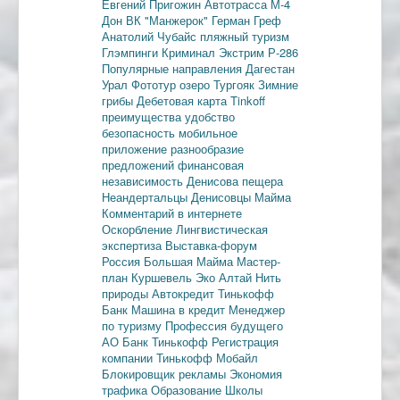
Евгений Пригожин
Автотрасса М-4
Дон
ВК "Манжерок"
Герман Греф
Анатолий Чубайс
пляжный туризм
Глэмпинги
Криминал
Экстрим
Р-286
Популярные направления
Дагестан
Урал
Фототур
озеро Тургояк
Зимние
грибы
Дебетовая карта
Tinkoff
преимущества
удобство
безопасность
мобильное
приложение
разнообразие
предложений
финансовая
независимость
Денисова пещера
Неандертальцы
Денисовцы
Майма
Комментарий в интернете
Оскорбление
Лингвистическая
экспертиза
Выставка-форум
Россия
Большая Майма
Мастер-
план
Куршевель
Эко Алтай Нить
природы
Автокредит
Тинькофф
Банк
Машина в кредит
Менеджер
по туризму
Профессия будущего
АО Банк Тинькофф
Регистрация
компании
Тинькофф Мобайл
Блокировщик рекламы
Экономия
трафика
Образование
Школы