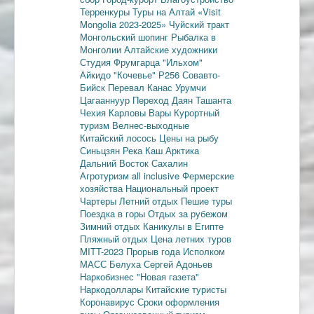
Терренкуры
Туры на Алтай
«Visit
Mongolia 2023-2025»
Чуйский тракт
Монгольский шопинг
Рыбалка в
Монголии
Алтайские художники
Студия Фрумгарца
"Ильхом"
Айкидо
"Кочевье"
Р256
Совавто-
Бийск
Перевал Канас
Урумчи
Цагааннуур
Переход Даян
Ташанта
Чехия
Карловы Вары
Курортный
туризм
Велнес-выходные
Китайский лосось
Цены на рыбу
Синьцзян
Река Каш
Арктика
Дальний Восток
Сахалин
Агротуризм
all inclusive
Фермерские
хозяйства
Национальный проект
Чартеры
Летний отдых
Пешие туры
Поездка в горы
Отдых за рубежом
Зимний отдых
Каникулы в Египте
Пляжный отдых
Цена летних туров
MITT-2023
Прорыв года
Исполком
МАСС
Белуха
Сергей Адоньев
Наркобизнес
"Новая газета"
Наркодоллары
Китайские туристы
Коронавирус
Сроки оформления