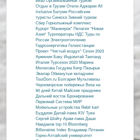
визы
Организованный туризм
Отдых в Грузии
Отели Аджарии
All
Inclusive
Батуми
Российские
туристы
Синюха
Зимний туризм
Сбер
Горнолыжный комплекс
Курорт "Манжерок"
Пелагея
"Новая
Азия"
Туроператоры
НДС
Туры по
России
Электроотопление
Гидроэнергетика
Гелиостанции
Проект "Чистый воздух"
Сезон 2023
Армения
Баку
Индокитай
Таиланд
Италия
Турсезон 2023
Марина
Мелихова
Госдума
Кипр
Пазырык
Эвалар
Обманутые вкладчики
TourDom.ru
Болгария
Мультивизы
Черноморское побережье
Виза на
90 дней
Китай
Майские праздники
Дальний восток
Бронирование
Первомай
Система МИР
Мобильные устройства
Rebit kart
Буддизм
Далай-лама XIV
Тува
Сергей Шойгу
Арам-лама
Даши
Намдаков
top-10
Bloomberg
Billionaires Index
Владимир Потанин
Горно-Алтайский университет