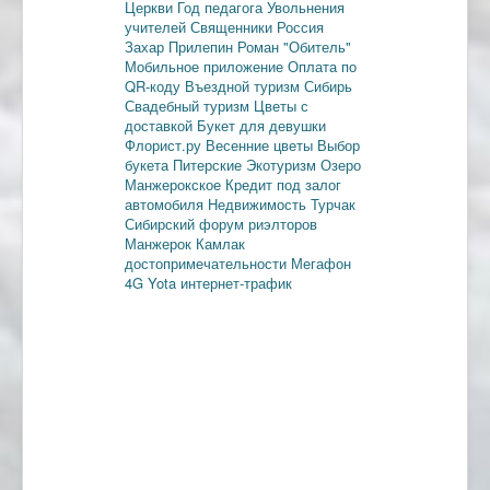
Церкви
Год педагога
Увольнения
учителей
Священники
Россия
Захар Прилепин
Роман "Обитель"
Мобильное приложение
Оплата по
QR-коду
Въездной туризм
Сибирь
Свадебный туризм
Цветы с
доставкой
Букет для девушки
Флорист.ру
Весенние цветы
Выбор
букета
Питерские
Экотуризм
Озеро
Манжерокское
Кредит под залог
автомобиля
Недвижимость
Турчак
Сибирский форум риэлторов
Манжерок
Камлак
достопримечательности
Мегафон
4G
Yota
интернет-трафик