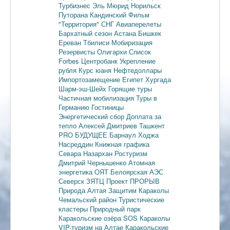
Турбизнес
Эль Мюрид
Норильск
Путорана
Кандинский
Фильм
"Территория"
СНГ
Авиаперелеты
Бархатный сезон
Астана
Бишкек
Ереван
Тбилиси
Мобиризация
Резервисты
Олигархи
Список
Forbes
Центробанк
Укрепление
рубля
Курс юаня
Нефтедоллары
Импортозамещение
Египет
Хургада
Шарм-эш-Шейх
Горящие туры
Частичная мобилизация
Туры в
Германию
Гостиницы
Энергетический сбор
Доплата за
тепло
Алексей Дмитриев
Ташкент
PRO БУДУЩЕЕ
Барнаул
Ходжа
Насреддин
Книжная графика
Севара Назархан
Ростуризм
Дмитрий Чернышенко
Атомная
энергетика
ОЯТ
Белоярская АЭС
Северск
ЗЯТЦ
Проект ПРОРЫВ
Природа Алтая
Защитим Караколы
Чемальский район
Туристические
кластеры
Природный парк
Каракольские озёра
SOS Караколы
VIP-туризм на Алтае
Каракольские