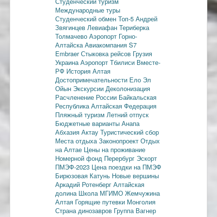
Студенческий туризм
Международные туры
Студенческий обмен
Топ-5
Андрей
Звягинцев
Левиафан
Териберка
Толмачево
Аэропорт Горно-
Алтайска
Авиакомпания S7
Embraer
Стыковка рейсов
Грузия
Украина
Аэропорт Тбилиси
Вместе-
РФ
История Алтая
Достопримечательности
Ело
Эл
Ойын
Экскурсии
Деколонизация
Расчленение России
Байкальская
Республика
Алтайская Федерация
Пляжный туризм
Летний отпуск
Бюджетные варианты
Анапа
Абхазия
Актау
Туристический сбор
Места отдыха
Законопроект
Отдых
на Алтае
Цены на проживание
Номерной фонд
Перербург
Эскорт
ПМЭФ-2023
Цена поездки на ПМЭФ
Бирюзовая Катунь
Новые вершины
Аркадий Ротенберг
Алтайская
долина
Школа МГИМО
Жемчужина
Алтая
Горящие путевки
Монголия
Страна динозавров
Группа Вагнер