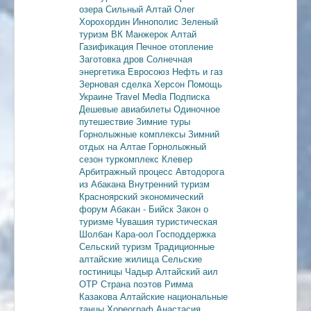
озера
Сильный Алтай
Олег
Хорохордин
Иннополис
Зеленый
туризм
ВК Манжерок
Алтай
Газификация
Печное отопление
Заготовка дров
Солнечная
энергетика
Евросоюз
Нефть и газ
Зерновая сделка
Херсон
Помощь
Украине
Travel Media
Подписка
Дешевые авиабилеты
Одиночное
путешествие
Зимние туры
Горнолыжные комплексы
Зимний
отдых на Алтае
Горнолыжный
сезон
туркомплекс Клевер
Арбитражный процесс
Автодорога
из Абакана
Внутренний туризм
Красноярский экономический
форум
Абакан - Бийск
Закон о
туризме
Чувашия туристическая
Шолбан Кара-оол
Господдержка
Сельский туризм
Традиционные
алтайские жилища
Сельские
гостиницы
Чадыр
Алтайский аил
ОТР
Страна поэтов
Римма
Казакова
Алтайские национальные
танцы
Хореограф Анастасия