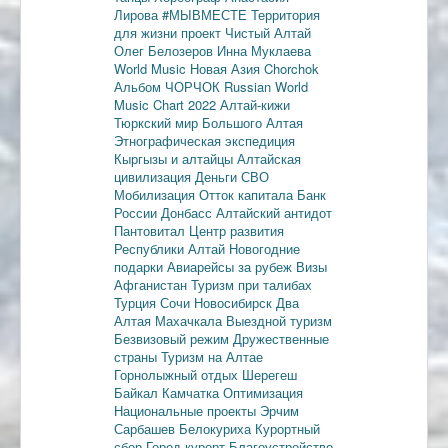
Лирова
#МЫВМЕСТЕ
Территория
для жизни
проект Чистый Алтай
Олег Белозеров
Инна Муклаева
World Music
Новая Азия
Chorchok
Альбом ЧОРЧОК
Russian World
Music Chart 2022
Алтай-кижи
Тюркский мир Большого Алтая
Этнографическая экспедиция
Кыргызы и алтайцы
Алтайская
цивилизация
Деньги
СВО
Мобилизация
Отток капитала
Банк
России
Донбасс
Алтайский антидот
Пантовитал
Центр развития
Республики Алтай
Новогодние
подарки
Авиарейсы за рубеж
Визы
Афганистан
Туризм при талибах
Турция
Сочи
Новосибирск
Два
Алтая
Махачкала
Выездной туризм
Безвизовый режим
Дружественные
страны
Туризм на Алтае
Горнолыжный отдых
Шерегеш
Байкал
Камчатка
Оптимизация
Национальные проекты
Эрчим
Сарбашев
Белокуриха
Курортный
сбор
Город-курорт
Благоустройство