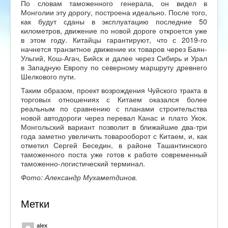
По словам таможенного генерала, он видел в
Монголии эту дорогу, построена идеально. После того,
как будут сданы в эксплуатацию последние 50
километров, движение по новой дороге откроется уже
в этом году. Китайцы гарантируют, что с 2019-го
начнется транзитное движение их товаров через Баян-
Ульгий, Кош-Агач, Бийск и далее через Сибирь и Урал
в Западную Европу по северному маршруту древнего
Шелкового пути.
Таким образом, проект возрождения Чуйского тракта в
торговых отношениях с Китаем оказался более
реальным по сравнению с планами строительства
новой автодороги через перевал Канас и плато Укок.
Монгольский вариант позволит в ближайшие два-три
года заметно увеличить товарооборот с Китаем, и, как
отметил Сергей Беседин, в районе Ташантинского
таможенного поста уже готов к работе современный
таможенно-логистический терминал.
Фото: Александр Мухаметдинов.
Метки
alex