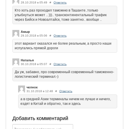
28.10.2018 в 05:49
#
Ответить
Кто хоть раз проходил таможню в Ташанте..только
улыбнуться может .. ))).. трансконтинентальный трафик
через Бийск и Новоалтайск, тоже занятно.. вообще ..
Амыр
29.10.2018 в 05:06
#
Ответить
этот вариант оказался не более реальным, а просто наши
испугались прямой дороги
Наталья
30.10.2018 в 05:07
#
Ответить
Да уж, забавно, про современный современный таможенно-
логистический терминал:-)
челнок
31.10.2018 в 12:48
#
Ответить
а в средней Азии терминалы ничем не лучше и ничего,
ездят в Китай и обратно, так и здесь
Добавить комментарий