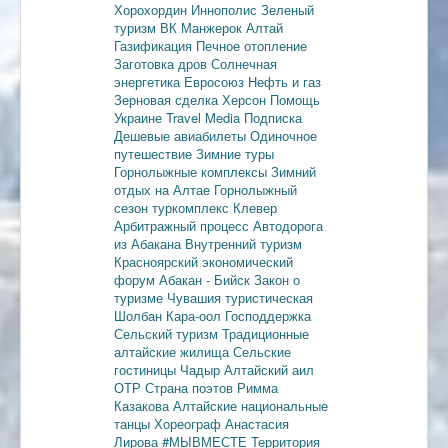
Хорохордин
Иннополис
Зеленый
туризм
ВК Манжерок
Алтай
Газификация
Печное отопление
Заготовка дров
Солнечная
энергетика
Евросоюз
Нефть и газ
Зерновая сделка
Херсон
Помощь
Украине
Travel Media
Подписка
Дешевые авиабилеты
Одиночное
путешествие
Зимние туры
Горнолыжные комплексы
Зимний
отдых на Алтае
Горнолыжный
сезон
туркомплекс Клевер
Арбитражный процесс
Автодорога
из Абакана
Внутренний туризм
Красноярский экономический
форум
Абакан - Бийск
Закон о
туризме
Чувашия туристическая
Шолбан Кара-оол
Господдержка
Сельский туризм
Традиционные
алтайские жилища
Сельские
гостиницы
Чадыр
Алтайский аил
ОТР
Страна поэтов
Римма
Казакова
Алтайские национальные
танцы
Хореограф Анастасия
Лирова
#МЫВМЕСТЕ
Территория