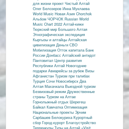
для жизни
проект Чистый Алтай
Олег Белозеров
Инна Муклаева
World Music
Новая Азия
Chorchok
Альбом ЧОРЧОК
Russian World
Music Chart 2022
Алтай-кижи
Тюркский мир Большого Алтая
Этнографическая экспедиция
Кыргызы и алтайцы
Алтайская
цивилизация
Деньги
СВО
Мобилизация
Отток капитала
Банк
России
Донбасс
Алтайский антидот
Пантовитал
Центр развития
Республики Алтай
Новогодние
подарки
Авиарейсы за рубеж
Визы
Афганистан
Туризм при талибах
Турция
Сочи
Новосибирск
Два
Алтая
Махачкала
Выездной туризм
Безвизовый режим
Дружественные
страны
Туризм на Алтае
Горнолыжный отдых
Шерегеш
Байкал
Камчатка
Оптимизация
Национальные проекты
Эрчим
Сарбашев
Белокуриха
Курортный
сбор
Город-курорт
Благоустройство
Терренкуры
Туры на Алтай
«Visit