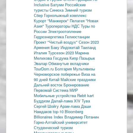
Inclusive
Батуми
Российские
туристы
Синюха
Зимний туризм
Сбер
Горнолыжный комплекс
Курорт "Манжерок"
Пелагея
"Новая
Азия"
Туроператоры
НДС
Туры по
России
Электроотопление
Гидроэнергетика
Гелиостанции
Проект "Чистый воздух"
Сезон 2023
Армения
Баку
Индокитай
Таиланд
Италия
Турсезон 2023
Марина
Мелихова
Госдума
Кипр
Пазырык
Эвалар
Обманутые вкладчики
TourDom.ru
Болгария
Мультивизы
Черноморское побережье
Виза на
90 дней
Китай
Майские праздники
Дальний восток
Бронирование
Первомай
Система МИР
Мобильные устройства
Rebit kart
Буддизм
Далай-лама XIV
Тува
Сергей Шойгу
Арам-лама
Даши
Намдаков
top-10
Bloomberg
Billionaires Index
Владимир Потанин
Горно-Алтайский университет
Студенческий туризм
Международные туры