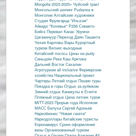
Mongolia 2023-2025»
Чуйский тракт
Монгольский шопинг
Рыбалка в
Монголии
Алтайские художники
Студия Фрумгарца
"Ильхом"
Айкидо
"Кочевье"
Р256
Совавто-
Бийск
Перевал Канас
Урумчи
Цагааннуур
Переход Даян
Ташанта
Чехия
Карловы Вары
Курортный
туризм
Велнес-выходные
Китайский лосось
Цены на рыбу
Синьцзян
Река Каш
Арктика
Дальний Восток
Сахалин
Агротуризм
all inclusive
Фермерские
хозяйства
Национальный проект
Чартеры
Летний отдых
Пешие туры
Поездка в горы
Отдых за рубежом
Зимний отдых
Каникулы в Египте
Пляжный отдых
Цена летних туров
MITT-2023
Прорыв года
Исполком
МАСС
Белуха
Сергей Адоньев
Наркобизнес
"Новая газета"
Наркодоллары
Китайские туристы
Коронавирус
Сроки оформления
визы
Организованный туризм
Отдых в Грузии
Отели Аджарии
All