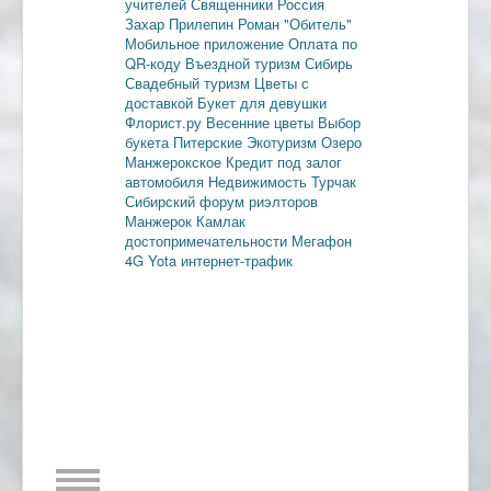
учителей
Священники
Россия
Захар Прилепин
Роман "Обитель"
Мобильное приложение
Оплата по
QR-коду
Въездной туризм
Сибирь
Свадебный туризм
Цветы с
доставкой
Букет для девушки
Флорист.ру
Весенние цветы
Выбор
букета
Питерские
Экотуризм
Озеро
Манжерокское
Кредит под залог
автомобиля
Недвижимость
Турчак
Сибирский форум риэлторов
Манжерок
Камлак
достопримечательности
Мегафон
4G
Yota
интернет-трафик