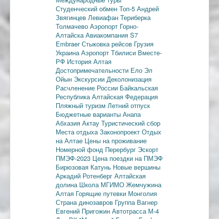
Студенческий обмен
Топ-5
Андрей
Звягинцев
Левиафан
Териберка
Толмачево
Аэропорт Горно-
Алтайска
Авиакомпания S7
Embraer
Стыковка рейсов
Грузия
Украина
Аэропорт Тбилиси
Вместе-
РФ
История Алтая
Достопримечательности
Ело
Эл
Ойын
Экскурсии
Деколонизация
Расчленение России
Байкальская
Республика
Алтайская Федерация
Пляжный туризм
Летний отпуск
Бюджетные варианты
Анапа
Абхазия
Актау
Туристический сбор
Места отдыха
Законопроект
Отдых
на Алтае
Цены на проживание
Номерной фонд
Перербург
Эскорт
ПМЭФ-2023
Цена поездки на ПМЭФ
Бирюзовая Катунь
Новые вершины
Аркадий Ротенберг
Алтайская
долина
Школа МГИМО
Жемчужина
Алтая
Горящие путевки
Монголия
Страна динозавров
Группа Вагнер
Евгений Пригожин
Автотрасса М-4