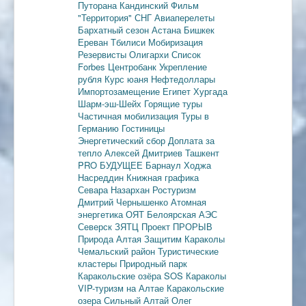
Путорана
Кандинский
Фильм
"Территория"
СНГ
Авиаперелеты
Бархатный сезон
Астана
Бишкек
Ереван
Тбилиси
Мобиризация
Резервисты
Олигархи
Список
Forbes
Центробанк
Укрепление
рубля
Курс юаня
Нефтедоллары
Импортозамещение
Египет
Хургада
Шарм-эш-Шейх
Горящие туры
Частичная мобилизация
Туры в
Германию
Гостиницы
Энергетический сбор
Доплата за
тепло
Алексей Дмитриев
Ташкент
PRO БУДУЩЕЕ
Барнаул
Ходжа
Насреддин
Книжная графика
Севара Назархан
Ростуризм
Дмитрий Чернышенко
Атомная
энергетика
ОЯТ
Белоярская АЭС
Северск
ЗЯТЦ
Проект ПРОРЫВ
Природа Алтая
Защитим Караколы
Чемальский район
Туристические
кластеры
Природный парк
Каракольские озёра
SOS Караколы
VIP-туризм на Алтае
Каракольские
озера
Сильный Алтай
Олег