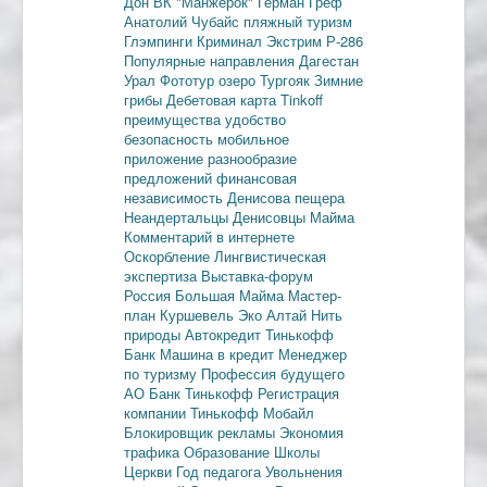
Дон
ВК "Манжерок"
Герман Греф
Анатолий Чубайс
пляжный туризм
Глэмпинги
Криминал
Экстрим
Р-286
Популярные направления
Дагестан
Урал
Фототур
озеро Тургояк
Зимние
грибы
Дебетовая карта
Tinkoff
преимущества
удобство
безопасность
мобильное
приложение
разнообразие
предложений
финансовая
независимость
Денисова пещера
Неандертальцы
Денисовцы
Майма
Комментарий в интернете
Оскорбление
Лингвистическая
экспертиза
Выставка-форум
Россия
Большая Майма
Мастер-
план
Куршевель
Эко Алтай Нить
природы
Автокредит
Тинькофф
Банк
Машина в кредит
Менеджер
по туризму
Профессия будущего
АО Банк Тинькофф
Регистрация
компании
Тинькофф Мобайл
Блокировщик рекламы
Экономия
трафика
Образование
Школы
Церкви
Год педагога
Увольнения