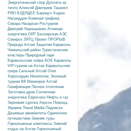
Энергетический сбор
Доплата за
тепло
Алексей Дмитриев
Ташкент
PRO БУДУЩЕЕ
Барнаул
Ходжа
Насреддин
Книжная графика
Севара Назархан
Ростуризм
Дмитрий Чернышенко
Атомная
энергетика
ОЯТ
Белоярская АЭС
Северск
ЗЯТЦ
Проект ПРОРЫВ
Природа Алтая
Защитим Караколы
Чемальский район
Туристические
кластеры
Природный парк
Каракольские озёра
SOS Караколы
VIP-туризм на Алтае
Каракольские
озера
Сильный Алтай
Олег
Хорохордин
Иннополис
Зеленый
туризм
ВК Манжерок
Алтай
Газификация
Печное отопление
Заготовка дров
Солнечная
энергетика
Евросоюз
Нефть и газ
Зерновая сделка
Херсон
Помощь
Украине
Travel Media
Подписка
Дешевые авиабилеты
Одиночное
путешествие
Зимние туры
Горнолыжные комплексы
Зимний
отдых на Алтае
Горнолыжный