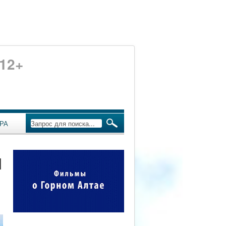
12+
РА
м