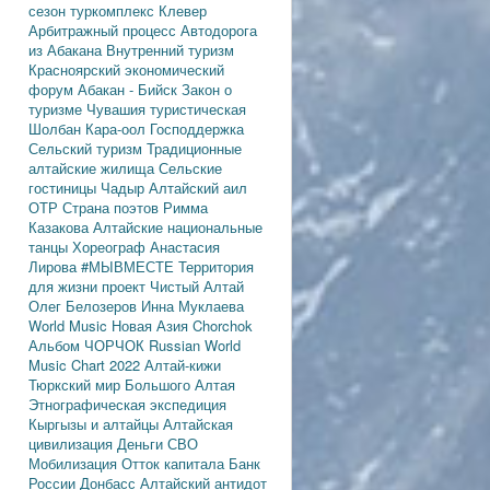
сезон
туркомплекс Клевер
Арбитражный процесс
Автодорога
из Абакана
Внутренний туризм
Красноярский экономический
форум
Абакан - Бийск
Закон о
туризме
Чувашия туристическая
Шолбан Кара-оол
Господдержка
Сельский туризм
Традиционные
алтайские жилища
Сельские
гостиницы
Чадыр
Алтайский аил
ОТР
Страна поэтов
Римма
Казакова
Алтайские национальные
танцы
Хореограф Анастасия
Лирова
#МЫВМЕСТЕ
Территория
для жизни
проект Чистый Алтай
Олег Белозеров
Инна Муклаева
World Music
Новая Азия
Chorchok
Альбом ЧОРЧОК
Russian World
Music Chart 2022
Алтай-кижи
Тюркский мир Большого Алтая
Этнографическая экспедиция
Кыргызы и алтайцы
Алтайская
цивилизация
Деньги
СВО
Мобилизация
Отток капитала
Банк
России
Донбасс
Алтайский антидот