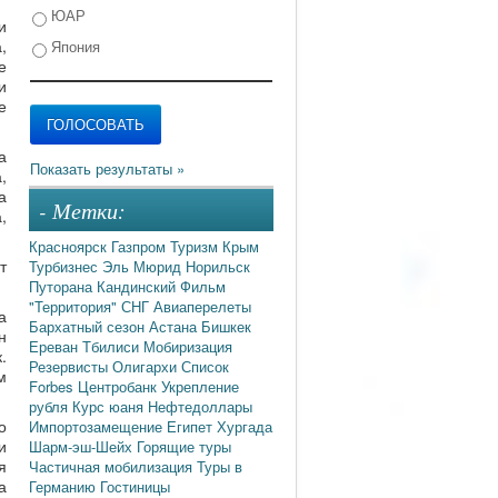
ЮАР
и
,
Япония
е
и
е
а
,
а
- Метки:
,
Красноярск
Газпром
Туризм
Крым
т
Турбизнес
Эль Мюрид
Норильск
Путорана
Кандинский
Фильм
"Территория"
СНГ
Авиаперелеты
а
Бархатный сезон
Астана
Бишкек
н
Ереван
Тбилиси
Мобиризация
.
Резервисты
Олигархи
Список
м
Forbes
Центробанк
Укрепление
рубля
Курс юаня
Нефтедоллары
о
Импортозамещение
Египет
Хургада
и
Шарм-эш-Шейх
Горящие туры
я
Частичная мобилизация
Туры в
а
Германию
Гостиницы