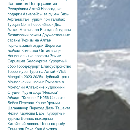
Пантовитал
Центр развития
Республики Алтай
Новогодние
подарки
Авиарейсы за рубеж
Визы
Афганистан
Туризм при талибах
Турция
Сочи
Новосибирск
Два
Алтая
Махачкала
Выездной туризм
Безвизовый режим
Дружественные
страны
Туризм на Алтае
Горнолыжный отдых
Шерегеш
Байкал
Камчатка
Оптимизация
Национальные проекты
Эрчим
Сарбашев
Белокуриха
Курортный
сбор
Город-курорт
Благоустройство
Терренкуры
Туры на Алтай
«Visit
Mongolia 2023-2025»
Чуйский тракт
Монгольский шопинг
Рыбалка в
Монголии
Алтайские художники
Студия Фрумгарца
"Ильхом"
Айкидо
"Кочевье"
Р256
Совавто-
Бийск
Перевал Канас
Урумчи
Цагааннуур
Переход Даян
Ташанта
Чехия
Карловы Вары
Курортный
туризм
Велнес-выходные
Китайский лосось
Цены на рыбу
Синьцзян
Река Каш
Арктика