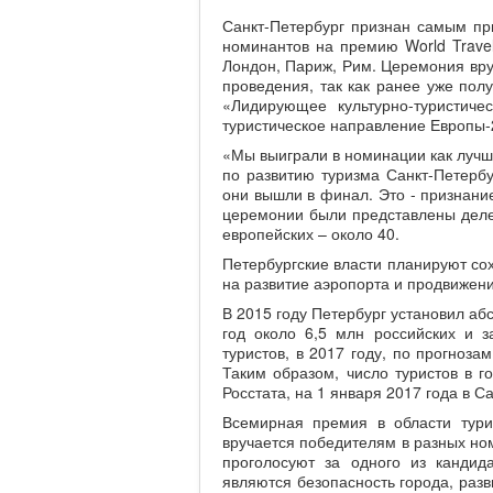
Санкт-Петербург признан самым пр
номинантов на премию World Travel
Лондон, Париж, Рим. Церемония вру
проведения, так как ранее уже пол
«Лидирующее культурно-туристич
туристическое направление Европы-
«Мы выиграли в номинации как лучш
по развитию туризма Санкт-Петерб
они вышли в финал. Это - признание
церемонии были представлены делег
европейских – около 40.
Петербургские власти планируют сох
на развитие аэропорта и продвижен
В 2015 году Петербург установил аб
год около 6,5 млн российских и з
туристов, в 2017 году, по прогноза
Таким образом, число туристов в г
Росстата, на 1 января 2017 года в С
Всемирная премия в области тури
вручается победителям в разных ном
проголосуют за одного из канди
являются безопасность города, разв