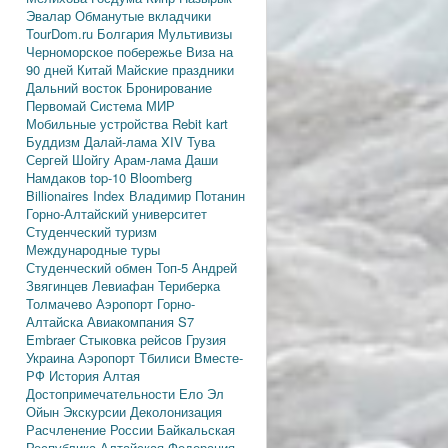
Эвалар
Обманутые вкладчики
TourDom.ru
Болгария
Мультивизы
Черноморское побережье
Виза на
90 дней
Китай
Майские праздники
Дальний восток
Бронирование
Первомай
Система МИР
Мобильные устройства
Rebit kart
Буддизм
Далай-лама XIV
Тува
Сергей Шойгу
Арам-лама
Даши
Намдаков
top-10
Bloomberg
Billionaires Index
Владимир Потанин
Горно-Алтайский университет
Студенческий туризм
Международные туры
Студенческий обмен
Топ-5
Андрей
Звягинцев
Левиафан
Териберка
Толмачево
Аэропорт Горно-
Алтайска
Авиакомпания S7
Embraer
Стыковка рейсов
Грузия
Украина
Аэропорт Тбилиси
Вместе-
РФ
История Алтая
Достопримечательности
Ело
Эл
Ойын
Экскурсии
Деколонизация
Расчленение России
Байкальская
Республика
Алтайская Федерация