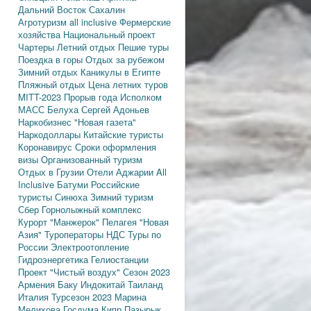
Дальний Восток
Сахалин
Агротуризм
all inclusive
Фермерские
хозяйства
Национальный проект
Чартеры
Летний отдых
Пешие туры
Поездка в горы
Отдых за рубежом
Зимний отдых
Каникулы в Египте
Пляжный отдых
Цена летних туров
MITT-2023
Прорыв года
Исполком
МАСС
Белуха
Сергей Адоньев
Наркобизнес
"Новая газета"
Наркодоллары
Китайские туристы
Коронавирус
Сроки оформления
визы
Организованный туризм
Отдых в Грузии
Отели Аджарии
All
Inclusive
Батуми
Российские
туристы
Синюха
Зимний туризм
Сбер
Горнолыжный комплекс
Курорт "Манжерок"
Пелагея
"Новая
Азия"
Туроператоры
НДС
Туры по
России
Электроотопление
Гидроэнергетика
Гелиостанции
Проект "Чистый воздух"
Сезон 2023
Армения
Баку
Индокитай
Таиланд
Италия
Турсезон 2023
Марина
Мелихова
Госдума
Кипр
Пазырык