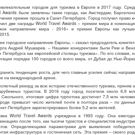
ивлекательным городом для туризма в Европе в 2017 году. Сред
 Awards были заявлены такие города, как Амстердам, Барселона
чения премии прошла в Санкт-Петербурге. Город получил право е
учил две награды World Travel Awards – премии мира в номинаци
еское направление мира - 2016» и премии Европы как лучше
2015.
ее городское направление Европы, – сказал председатель комитет
урга Андрей Мушкарев. – Нашими конкурентами были Рим и Вена
 Петербурга как европейской столицы туризма». По его словам, н
ации порядка 100 городов со всего мира, от Дубая до Нью-Йорка
ранить тенденцию роста, для чего главные усилия сейчас направя
ие на международной арене.
солютный рекорд за всю историю отечественного туризма, приняв з
арубежных туристов. В 2016 году город посетили около 6,9 мл
м Смольного, итоговая цифра турпотока достигнет 7,5 млн человек
ороде превысит число жителей почти в полтора раза – по данны
анкт-Петербурге зарегистрировано более 5,2 млн жителей.
зма World Travel Awards учреждена в 1993 году. Она ежегодн
инациях после того, как тысячи туристов и специалистов индустри
датов. Определяющими параметрами для выявления победител
итая инфраструктура и гостиничная сеть. Эта премия – своего род