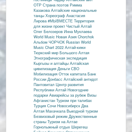
ОТР
Страна поэтов
Римма
Казакова
Алтайские национальные
танцы
Хореограф Анастасия
Лирова
#МЫВМЕСТЕ
Территория
для жизни
проект Чистый Алтай
Олег Белозеров
Инна Муклаева
World Music
Новая Азия
Chorchok
Альбом ЧОРЧОК
Russian World
Music Chart 2022
Алтай-кижи
Тюркский мир Большого Алтая
Этнографическая экспедиция
Кыргызы и алтайцы
Алтайская
цивилизация
Деньги
СВО
Мобилизация
Отток капитала
Банк
России
Донбасс
Алтайский антидот
Пантовитал
Центр развития
Республики Алтай
Новогодние
подарки
Авиарейсы за рубеж
Визы
Афганистан
Туризм при талибах
Турция
Сочи
Новосибирск
Два
Алтая
Махачкала
Выездной туризм
Безвизовый режим
Дружественные
страны
Туризм на Алтае
Горнолыжный отдых
Шерегеш