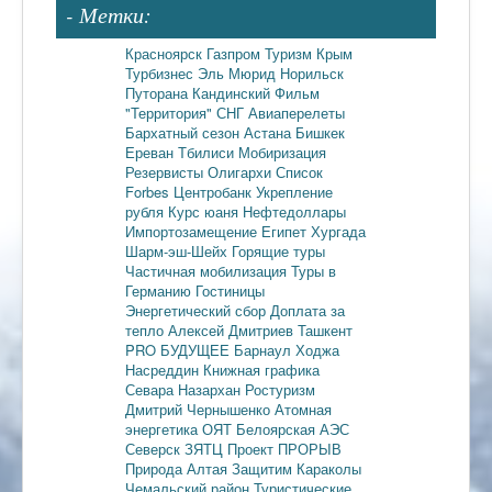
- Метки:
Красноярск
Газпром
Туризм
Крым
Турбизнес
Эль Мюрид
Норильск
Путорана
Кандинский
Фильм
"Территория"
СНГ
Авиаперелеты
Бархатный сезон
Астана
Бишкек
Ереван
Тбилиси
Мобиризация
Резервисты
Олигархи
Список
Forbes
Центробанк
Укрепление
рубля
Курс юаня
Нефтедоллары
Импортозамещение
Египет
Хургада
Шарм-эш-Шейх
Горящие туры
Частичная мобилизация
Туры в
Германию
Гостиницы
Энергетический сбор
Доплата за
тепло
Алексей Дмитриев
Ташкент
PRO БУДУЩЕЕ
Барнаул
Ходжа
Насреддин
Книжная графика
Севара Назархан
Ростуризм
Дмитрий Чернышенко
Атомная
энергетика
ОЯТ
Белоярская АЭС
Северск
ЗЯТЦ
Проект ПРОРЫВ
Природа Алтая
Защитим Караколы
Чемальский район
Туристические