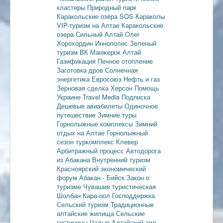
кластеры
Природный парк
Каракольские озёра
SOS Караколы
VIP-туризм на Алтае
Каракольские
озера
Сильный Алтай
Олег
Хорохордин
Иннополис
Зеленый
туризм
ВК Манжерок
Алтай
Газификация
Печное отопление
Заготовка дров
Солнечная
энергетика
Евросоюз
Нефть и газ
Зерновая сделка
Херсон
Помощь
Украине
Travel Media
Подписка
Дешевые авиабилеты
Одиночное
путешествие
Зимние туры
Горнолыжные комплексы
Зимний
отдых на Алтае
Горнолыжный
сезон
туркомплекс Клевер
Арбитражный процесс
Автодорога
из Абакана
Внутренний туризм
Красноярский экономический
форум
Абакан - Бийск
Закон о
туризме
Чувашия туристическая
Шолбан Кара-оол
Господдержка
Сельский туризм
Традиционные
алтайские жилища
Сельские
гостиницы
Чадыр
Алтайский аил