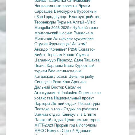
Байкал
Камчатка
Оптимизация
Национальные проекты
Эрчим
Сарбашев
Белокуриха
Курортный
сбор
Город-курорт
Благоустройство
Терренкуры
Туры на Алтай
«Visit
Mongolia 2023-2025»
Чуйский тракт
Монгольский шопинг
Рыбалка в
Монголии
Алтайские художники
Студия Фрумгарца
"Ильхом"
Айкидо
"Кочевье"
Р256
Совавто-
Бийск
Перевал Канас
Урумчи
Цагааннуур
Переход Даян
Ташанта
Чехия
Карловы Вары
Курортный
туризм
Велнес-выходные
Китайский лосось
Цены на рыбу
Синьцзян
Река Каш
Арктика
Дальний Восток
Сахалин
Агротуризм
all inclusive
Фермерские
хозяйства
Национальный проект
Чартеры
Летний отдых
Пешие туры
Поездка в горы
Отдых за рубежом
Зимний отдых
Каникулы в Египте
Пляжный отдых
Цена летних туров
MITT-2023
Прорыв года
Исполком
МАСС
Белуха
Сергей Адоньев