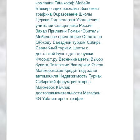
компании
Тинькофф Мобайл
Блокировщик рекламы
Экономия
трафика
Образование
Школы
Церкви
Год педагога
Увольнения
учителей
Священники
Россия
Захар Прилепин
Роман "Обитель"
Мобильное приложение
Оплата по
QR-коду
Въездной туризм
Сибирь
Свадебный туризм
Цветы с
доставкой
Букет для девушки
Флорист.ру
Весенние цветы
Выбор
букета
Питерские
Экотуризм
Озеро
Манжерокское
Кредит под залог
автомобиля
Недвижимость
Турчак
Сибирский форум риэлторов
Манжерок
Камлак
достопримечательности
Мегафон
4G
Yota
интернет-трафик