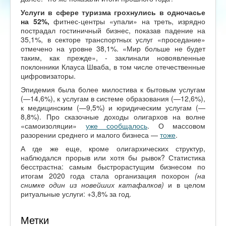
Услуги в сфере туризма грохнулись в одночасье
на 52%,
фитнес-центры «упали» на треть, изрядно
пострадал гостиничный бизнес, показав падение на
35,1%, в секторе транспортных услуг «проседание»
отмечено на уровне 38,1%. «Мир больше не будет
таким, как прежде», - заклинали новоявленные
поклонники Клауса Шваба, в том числе отечественные
цифровизаторы.
Эпидемия была более милостива к бытовым услугам
(—14,6%), к услугам в системе образования (—12,6%),
к медицинским (—9,5%) и юридическим услугам (—
8,8%). Про сказочные доходы олигархов на волне
«самоизоляции»
уже сообщалось
. О массовом
разорении среднего и малого бизнеса —
тоже
.
А где же еще, кроме олигархических структур,
наблюдался прорыв или хотя бы рывок? Статистика
бесстрастна: самым быстрорастущим бизнесом по
итогам 2020 года стала организация похорон
(на
снимке один из новейших катафалков)
и в целом
ритуальные услуги: +3,8% за год.
Метки