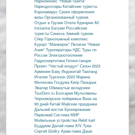
Наркобизнес
"Новая газета"
Наркодоллары
Китайские туристы
Коронавирус
Сроки оформления
визы
Организованный туризм
Отдых в Грузии
Отели Аджарии
All
Inclusive
Батуми
Российские
туристы
Синюха
Зимний туризм
Сбер
Горнолыжный комплекс
Курорт "Манжерок"
Пелагея
"Новая
Азия"
Туроператоры
НДС
Туры по
России
Электроотопление
Гидроэнергетика
Гелиостанции
Проект "Чистый воздух"
Сезон 2023
Армения
Баку
Индокитай
Таиланд
Италия
Турсезон 2023
Марина
Мелихова
Госдума
Кипр
Пазырык
Эвалар
Обманутые вкладчики
TourDom.ru
Болгария
Мультивизы
Черноморское побережье
Виза на
90 дней
Китай
Майские праздники
Дальний восток
Бронирование
Первомай
Система МИР
Мобильные устройства
Rebit kart
Буддизм
Далай-лама XIV
Тува
Сергей Шойгу
Арам-лама
Даши