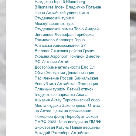
Намдаков
top-10
Bloomberg
Billionaires Index
Владимир Потанин
Горно-Алтайский университет
Студенческий туризм
Международные туры
Студенческий обмен
Топ-5
Андрей
Звягинцев
Левиафан
Териберка
Толмачево
Аэропорт Горно-
Алтайска
Авиакомпания S7
Embraer
Стыковка рейсов
Грузия
Украина
Аэропорт Тбилиси
Вместе-
РФ
История Алтая
Достопримечательности
Ело
Эл
Ойын
Экскурсии
Деколонизация
Расчленение России
Байкальская
Республика
Алтайская Федерация
Пляжный туризм
Летний отпуск
Бюджетные варианты
Анапа
Абхазия
Актау
Туристический сбор
Места отдыха
Законопроект
Отдых
на Алтае
Цены на проживание
Номерной фонд
Перербург
Эскорт
ПМЭФ-2023
Цена поездки на ПМЭФ
Бирюзовая Катунь
Новые вершины
Аркадий Ротенберг
Алтайская