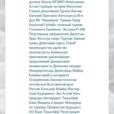
долина
Школа МГИМО
Жемчужина
Алтая
Горящие путевки
Монголия
Страна динозавров
Группа Вагнер
Евгений Пригожин
Автотрасса М-4
Дон
ВК "Манжерок"
Герман Греф
Анатолий Чубайс
пляжный туризм
Глэмпинги
Криминал
Экстрим
Р-286
Популярные направления
Дагестан
Урал
Фототур
озеро Тургояк
Зимние
грибы
Дебетовая карта
Tinkoff
преимущества
удобство
безопасность
мобильное
приложение
разнообразие
предложений
финансовая
независимость
Денисова пещера
Неандертальцы
Денисовцы
Майма
Комментарий в интернете
Оскорбление
Лингвистическая
экспертиза
Выставка-форум
Россия
Большая Майма
Мастер-
план
Куршевель
Эко Алтай Нить
природы
Автокредит
Тинькофф
Банк
Машина в кредит
Менеджер
по туризму
Профессия будущего
АО Банк Тинькофф
Регистрация