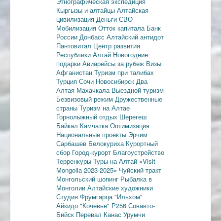
Этнографическая экспедиция
Кыргызы и алтайцы
Алтайская
цивилизация
Деньги
СВО
Мобилизация
Отток капитала
Банк
России
Донбасс
Алтайский антидот
Пантовитал
Центр развития
Республики Алтай
Новогодние
подарки
Авиарейсы за рубеж
Визы
Афганистан
Туризм при талибах
Турция
Сочи
Новосибирск
Два
Алтая
Махачкала
Выездной туризм
Безвизовый режим
Дружественные
страны
Туризм на Алтае
Горнолыжный отдых
Шерегеш
Байкал
Камчатка
Оптимизация
Национальные проекты
Эрчим
Сарбашев
Белокуриха
Курортный
сбор
Город-курорт
Благоустройство
Терренкуры
Туры на Алтай
«Visit
Mongolia 2023-2025»
Чуйский тракт
Монгольский шопинг
Рыбалка в
Монголии
Алтайские художники
Студия Фрумгарца
"Ильхом"
Айкидо
"Кочевье"
Р256
Совавто-
Бийск
Перевал Канас
Урумчи