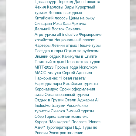
Цагааннуур
Переход Даян
Ташанта
Чехия
Карловы Вары
Курортный
туризм
Велнес-выходные
Китайский лосось
Цены на рыбу
Синьцзян
Река Каш
Арктика
Дальний Восток
Сахалин
Агротуризм
all inclusive
Фермерские
хозяйства
Национальный проект
Чартеры
Летний отдых
Пешие туры
Поездка в горы
Отдых за рубежом
Зимний отдых
Каникулы в Египте
Пляжный отдых
Цена летних туров
MITT-2023
Прорыв года
Исполком
МАСС
Белуха
Сергей Адоньев
Наркобизнес
"Новая газета"
Наркодоллары
Китайские туристы
Коронавирус
Сроки оформления
визы
Организованный туризм
Отдых в Грузии
Отели Аджарии
All
Inclusive
Батуми
Российские
туристы
Синюха
Зимний туризм
Сбер
Горнолыжный комплекс
Курорт "Манжерок"
Пелагея
"Новая
Азия"
Туроператоры
НДС
Туры по
России
Электроотопление