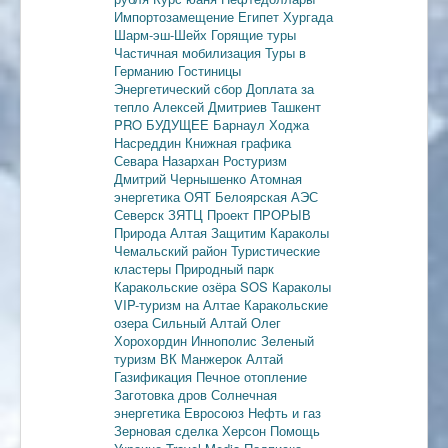
Импортозамещение
Египет
Хургада
Шарм-эш-Шейх
Горящие туры
Частичная мобилизация
Туры в
Германию
Гостиницы
Энергетический сбор
Доплата за
тепло
Алексей Дмитриев
Ташкент
PRO БУДУЩЕЕ
Барнаул
Ходжа
Насреддин
Книжная графика
Севара Назархан
Ростуризм
Дмитрий Чернышенко
Атомная
энергетика
ОЯТ
Белоярская АЭС
Северск
ЗЯТЦ
Проект ПРОРЫВ
Природа Алтая
Защитим Караколы
Чемальский район
Туристические
кластеры
Природный парк
Каракольские озёра
SOS Караколы
VIP-туризм на Алтае
Каракольские
озера
Сильный Алтай
Олег
Хорохордин
Иннополис
Зеленый
туризм
ВК Манжерок
Алтай
Газификация
Печное отопление
Заготовка дров
Солнечная
энергетика
Евросоюз
Нефть и газ
Зерновая сделка
Херсон
Помощь