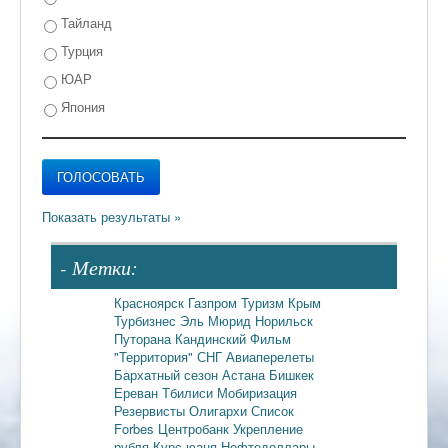
Тайланд
Турция
ЮАР
Япония
- Метки:
Красноярск
Газпром
Туризм
Крым
Турбизнес
Эль Мюрид
Норильск
Путорана
Кандинский
Фильм
"Территория"
СНГ
Авиаперелеты
Бархатный сезон
Астана
Бишкек
Ереван
Тбилиси
Мобиризация
Резервисты
Олигархи
Список
Forbes
Центробанк
Укрепление
рубля
Курс юаня
Нефтедоллары