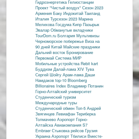
Гидроэнергетика
Гелиостанции
Проект "Чистый воздух"
Сезон 2023
Армения
Баку
Индокитай
Таиланд
Италия
Турсезон 2023
Марина
Мелихова
Госдума
Кипр
Пазырык
Эвалар
Обманутые вкладчики
TourDom.ru
Болгария
Мультивизы
Черноморское побережье
Виза на
90 дней
Китай
Майские праздники
Дальний восток
Бронирование
Первомай
Система МИР
Мобильные устройства
Rebit kart
Буддизм
Далай-лама XIV
Тува
Сергей Шойгу
Арам-лама
Даши
Намдаков
top-10
Bloomberg
Billionaires Index
Владимир Потанин
Горно-Алтайский университет
Студенческий туризм
Международные туры
Студенческий обмен
Топ-5
Андрей
Звягинцев
Левиафан
Териберка
Толмачево
Аэропорт Горно-
Алтайска
Авиакомпания S7
Embraer
Стыковка рейсов
Грузия
Украина
Аэропорт Тбилиси
Вместе-