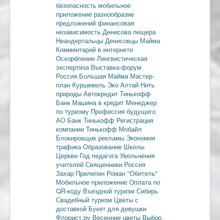
безопасность
мобильное
приложение
разнообразие
предложений
финансовая
независимость
Денисова пещера
Неандертальцы
Денисовцы
Майма
Комментарий в интернете
Оскорбление
Лингвистическая
экспертиза
Выставка-форум
Россия
Большая Майма
Мастер-
план
Куршевель
Эко Алтай Нить
природы
Автокредит
Тинькофф
Банк
Машина в кредит
Менеджер
по туризму
Профессия будущего
АО Банк Тинькофф
Регистрация
компании
Тинькофф Мобайл
Блокировщик рекламы
Экономия
трафика
Образование
Школы
Церкви
Год педагога
Увольнения
учителей
Священники
Россия
Захар Прилепин
Роман "Обитель"
Мобильное приложение
Оплата по
QR-коду
Въездной туризм
Сибирь
Свадебный туризм
Цветы с
доставкой
Букет для девушки
Флорист.ру
Весенние цветы
Выбор