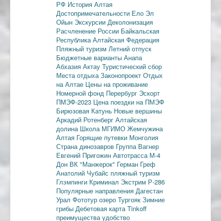
РФ
История Алтая
Достопримечательности
Ело
Эл
Ойын
Экскурсии
Деколонизация
Расчленение России
Байкальская
Республика
Алтайская Федерация
Пляжный туризм
Летний отпуск
Бюджетные варианты
Анапа
Абхазия
Актау
Туристический сбор
Места отдыха
Законопроект
Отдых
на Алтае
Цены на проживание
Номерной фонд
Перербург
Эскорт
ПМЭФ-2023
Цена поездки на ПМЭФ
Бирюзовая Катунь
Новые вершины
Аркадий Ротенберг
Алтайская
долина
Школа МГИМО
Жемчужина
Алтая
Горящие путевки
Монголия
Страна динозавров
Группа Вагнер
Евгений Пригожин
Автотрасса М-4
Дон
ВК "Манжерок"
Герман Греф
Анатолий Чубайс
пляжный туризм
Глэмпинги
Криминал
Экстрим
Р-286
Популярные направления
Дагестан
Урал
Фототур
озеро Тургояк
Зимние
грибы
Дебетовая карта
Tinkoff
преимущества
удобство