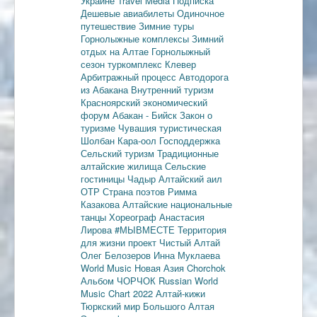
Украине
Travel Media
Подписка
Дешевые авиабилеты
Одиночное
путешествие
Зимние туры
Горнолыжные комплексы
Зимний
отдых на Алтае
Горнолыжный
сезон
туркомплекс Клевер
Арбитражный процесс
Автодорога
из Абакана
Внутренний туризм
Красноярский экономический
форум
Абакан - Бийск
Закон о
туризме
Чувашия туристическая
Шолбан Кара-оол
Господдержка
Сельский туризм
Традиционные
алтайские жилища
Сельские
гостиницы
Чадыр
Алтайский аил
ОТР
Страна поэтов
Римма
Казакова
Алтайские национальные
танцы
Хореограф Анастасия
Лирова
#МЫВМЕСТЕ
Территория
для жизни
проект Чистый Алтай
Олег Белозеров
Инна Муклаева
World Music
Новая Азия
Chorchok
Альбом ЧОРЧОК
Russian World
Music Chart 2022
Алтай-кижи
Тюркский мир Большого Алтая