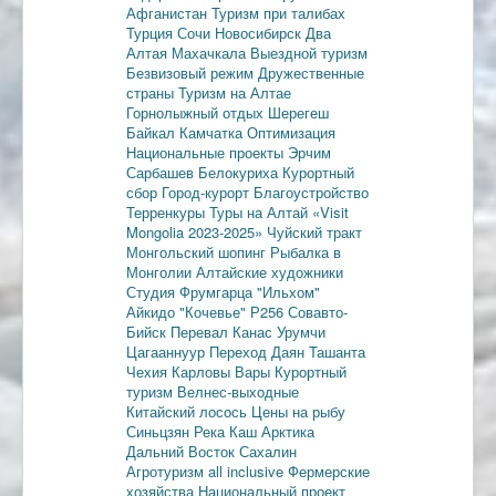
Афганистан
Туризм при талибах
Турция
Сочи
Новосибирск
Два
Алтая
Махачкала
Выездной туризм
Безвизовый режим
Дружественные
страны
Туризм на Алтае
Горнолыжный отдых
Шерегеш
Байкал
Камчатка
Оптимизация
Национальные проекты
Эрчим
Сарбашев
Белокуриха
Курортный
сбор
Город-курорт
Благоустройство
Терренкуры
Туры на Алтай
«Visit
Mongolia 2023-2025»
Чуйский тракт
Монгольский шопинг
Рыбалка в
Монголии
Алтайские художники
Студия Фрумгарца
"Ильхом"
Айкидо
"Кочевье"
Р256
Совавто-
Бийск
Перевал Канас
Урумчи
Цагааннуур
Переход Даян
Ташанта
Чехия
Карловы Вары
Курортный
туризм
Велнес-выходные
Китайский лосось
Цены на рыбу
Синьцзян
Река Каш
Арктика
Дальний Восток
Сахалин
Агротуризм
all inclusive
Фермерские
хозяйства
Национальный проект