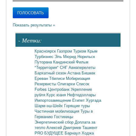
- Метки:
Красноярск
Газпром
Туризм
Крым
Турбизнес
Эль Мюрид
Норильск
Путорана
Кандинский
Фильм
"Территория"
СНГ
Авиаперелеты
Бархатный сезон
Астана
Бишкек
Ереван
Тбилиси
Мобиризация
Резервисты
Олигархи
Список
Forbes
Центробанк
Укрепление
рубля
Курс юаня
Нефтедоллары
Импортозамещение
Египет
Хургада
Шарм-эш-Шейх
Горящие туры
Частичная мобилизация
Туры в
Германию
Гостиницы
Энергетический сбор
Доплата за
тепло
Алексей Дмитриев
Ташкент
PRO БУДУЩЕЕ
Барнаул
Ходжа