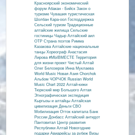
Красноярский экономический
форум
Абакан - Бийск
Закон о
туризме
Чувашия туристическая
Шолбан Кара-оол
Господдержка
Сельский туризм
Традиционные
алтайские жилища
Сельские
гостиницы
Чадыр
Алтайский аил
ОТР
Страна поэтов
Римма
Казакова
Алтайские национальные
танцы
Хореограф Анастасия
Лирова
#МЫВМЕСТЕ
Территория
для жизни
проект Чистый Алтай
Олег Белозеров
Инна Муклаева
World Music
Новая Азия
Chorchok
Альбом ЧОРЧОК
Russian World
Music Chart 2022
Алтай-кижи
Тюркский мир Большого Алтая
Этнографическая экспедиция
Кыргызы и алтайцы
Алтайская
цивилизация
Деньги
СВО
Мобилизация
Отток капитала
Банк
России
Донбасс
Алтайский антидот
Пантовитал
Центр развития
Республики Алтай
Новогодние
подарки
Авиарейсы за рубеж
Визы