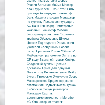
экспертиза
Выставка-форум
Россия
Большая Майма
Мастер-
план
Куршевель
Эко Алтай Нить
природы
Автокредит
Тинькофф
Банк
Машина в кредит
Менеджер
по туризму
Профессия будущего
АО Банк Тинькофф
Регистрация
компании
Тинькофф Мобайл
Блокировщик рекламы
Экономия
трафика
Образование
Школы
Церкви
Год педагога
Увольнения
учителей
Священники
Россия
Захар Прилепин
Роман "Обитель"
Мобильное приложение
Оплата по
QR-коду
Въездной туризм
Сибирь
Свадебный туризм
Цветы с
доставкой
Букет для девушки
Флорист.ру
Весенние цветы
Выбор
букета
Питерские
Экотуризм
Озеро
Манжерокское
Кредит под залог
автомобиля
Недвижимость
Турчак
Сибирский форум риэлторов
Манжерок
Камлак
достопримечательности
Мегафон
4G
Yota
интернет-трафик