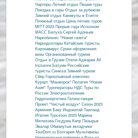
Чартеры
Летний отдых
Пешие туры
Поездка в горы
Отдых за рубежом
Зимний отдых
Каникулы в Египте
Пляжный отдых
Цена летних туров
MITT-2023
Прорыв года
Исполком
МАСС
Белуха
Сергей Адоньев
Наркобизнес
"Новая газета"
Наркодоллары
Китайские туристы
Коронавирус
Сроки оформления
визы
Организованный туризм
Отдых в Грузии
Отели Аджарии
All
Inclusive
Батуми
Российские
туристы
Синюха
Зимний туризм
Сбер
Горнолыжный комплекс
Курорт "Манжерок"
Пелагея
"Новая
Азия"
Туроператоры
НДС
Туры по
России
Электроотопление
Гидроэнергетика
Гелиостанции
Проект "Чистый воздух"
Сезон 2023
Армения
Баку
Индокитай
Таиланд
Италия
Турсезон 2023
Марина
Мелихова
Госдума
Кипр
Пазырык
Эвалар
Обманутые вкладчики
TourDom.ru
Болгария
Мультивизы
Черноморское побережье
Виза на