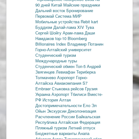
90 дней
Китай
Майские праздники
Дальний восток
Бронирование
Первомай
Система МИР
Мобильные устройства
Rebit kart
Буддизм
Далай-лама XIV
Тува
Сергей Шойгу
Арам-лама
Даши
Намдаков
top-10
Bloomberg
Billionaires Index
Владимир Потанин
Горно-Алтайский университет
Студенческий туризм
Международные туры
Студенческий обмен
Топ-5
Андрей
Звягинцев
Левиафан
Териберка
Толмачево
Аэропорт Горно-
Алтайска
Авиакомпания S7
Embraer
Стыковка рейсов
Грузия
Украина
Аэропорт Тбилиси
Вместе-
РФ
История Алтая
Достопримечательности
Ело
Эл
Ойын
Экскурсии
Деколонизация
Расчленение России
Байкальская
Республика
Алтайская Федерация
Пляжный туризм
Летний отпуск
Бюджетные варианты
Анапа
Абхазия
Актау
Туристический сбор