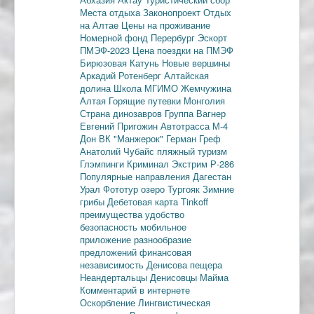
Места отдыха
Законопроект
Отдых
на Алтае
Цены на проживание
Номерной фонд
Перербург
Эскорт
ПМЭФ-2023
Цена поездки на ПМЭФ
Бирюзовая Катунь
Новые вершины
Аркадий Ротенберг
Алтайская
долина
Школа МГИМО
Жемчужина
Алтая
Горящие путевки
Монголия
Страна динозавров
Группа Вагнер
Евгений Пригожин
Автотрасса М-4
Дон
ВК "Манжерок"
Герман Греф
Анатолий Чубайс
пляжный туризм
Глэмпинги
Криминал
Экстрим
Р-286
Популярные направления
Дагестан
Урал
Фототур
озеро Тургояк
Зимние
грибы
Дебетовая карта
Tinkoff
преимущества
удобство
безопасность
мобильное
приложение
разнообразие
предложений
финансовая
независимость
Денисова пещера
Неандертальцы
Денисовцы
Майма
Комментарий в интернете
Оскорбление
Лингвистическая