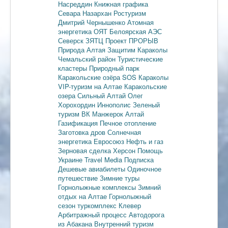
Насреддин
Книжная графика
Севара Назархан
Ростуризм
Дмитрий Чернышенко
Атомная
энергетика
ОЯТ
Белоярская АЭС
Северск
ЗЯТЦ
Проект ПРОРЫВ
Природа Алтая
Защитим Караколы
Чемальский район
Туристические
кластеры
Природный парк
Каракольские озёра
SOS Караколы
VIP-туризм на Алтае
Каракольские
озера
Сильный Алтай
Олег
Хорохордин
Иннополис
Зеленый
туризм
ВК Манжерок
Алтай
Газификация
Печное отопление
Заготовка дров
Солнечная
энергетика
Евросоюз
Нефть и газ
Зерновая сделка
Херсон
Помощь
Украине
Travel Media
Подписка
Дешевые авиабилеты
Одиночное
путешествие
Зимние туры
Горнолыжные комплексы
Зимний
отдых на Алтае
Горнолыжный
сезон
туркомплекс Клевер
Арбитражный процесс
Автодорога
из Абакана
Внутренний туризм