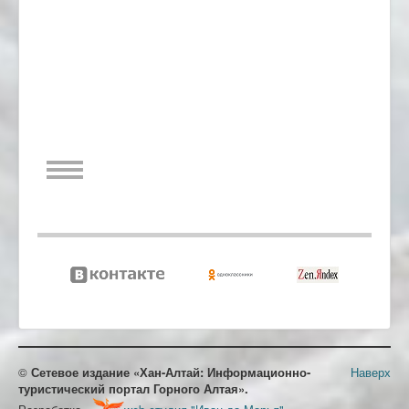
©
Сетевое издание «Хан-Алтай: Информационно-
Наверх
туристический портал Горного Алтая».