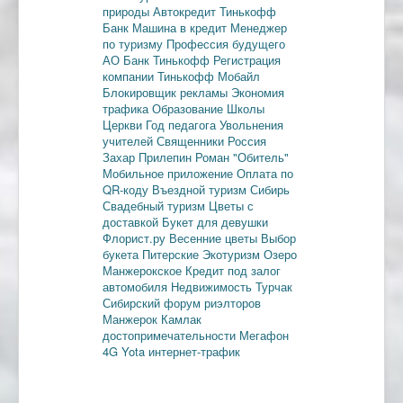
природы
Автокредит
Тинькофф
Банк
Машина в кредит
Менеджер
по туризму
Профессия будущего
АО Банк Тинькофф
Регистрация
компании
Тинькофф Мобайл
Блокировщик рекламы
Экономия
трафика
Образование
Школы
Церкви
Год педагога
Увольнения
учителей
Священники
Россия
Захар Прилепин
Роман "Обитель"
Мобильное приложение
Оплата по
QR-коду
Въездной туризм
Сибирь
Свадебный туризм
Цветы с
доставкой
Букет для девушки
Флорист.ру
Весенние цветы
Выбор
букета
Питерские
Экотуризм
Озеро
Манжерокское
Кредит под залог
автомобиля
Недвижимость
Турчак
Сибирский форум риэлторов
Манжерок
Камлак
достопримечательности
Мегафон
4G
Yota
интернет-трафик