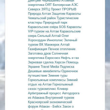
Дмитрий Чернышенко
Атомная
энергетика
ОЯТ
Белоярская АЭС
Северск
ЗЯТЦ
Проект ПРОРЫВ
Природа Алтая
Защитим Караколы
Чемальский район
Туристические
кластеры
Природный парк
Каракольские озёра
SOS Караколы
VIP-туризм на Алтае
Каракольские
озера
Сильный Алтай
Олег
Хорохордин
Иннополис
Зеленый
туризм
ВК Манжерок
Алтай
Газификация
Печное отопление
Заготовка дров
Солнечная
энергетика
Евросоюз
Нефть и газ
Зерновая сделка
Херсон
Помощь
Украине
Travel Media
Подписка
Дешевые авиабилеты
Одиночное
путешествие
Зимние туры
Горнолыжные комплексы
Зимний
отдых на Алтае
Горнолыжный
сезон
туркомплекс Клевер
Арбитражный процесс
Автодорога
из Абакана
Внутренний туризм
Красноярский экономический
форум
Абакан - Бийск
Закон о