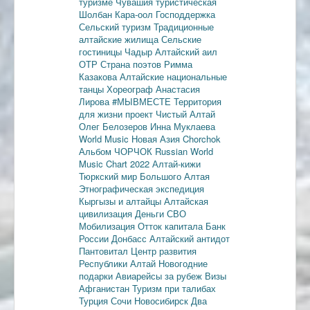
туризме
Чувашия туристическая
Шолбан Кара-оол
Господдержка
Сельский туризм
Традиционные
алтайские жилища
Сельские
гостиницы
Чадыр
Алтайский аил
ОТР
Страна поэтов
Римма
Казакова
Алтайские национальные
танцы
Хореограф Анастасия
Лирова
#МЫВМЕСТЕ
Территория
для жизни
проект Чистый Алтай
Олег Белозеров
Инна Муклаева
World Music
Новая Азия
Chorchok
Альбом ЧОРЧОК
Russian World
Music Chart 2022
Алтай-кижи
Тюркский мир Большого Алтая
Этнографическая экспедиция
Кыргызы и алтайцы
Алтайская
цивилизация
Деньги
СВО
Мобилизация
Отток капитала
Банк
России
Донбасс
Алтайский антидот
Пантовитал
Центр развития
Республики Алтай
Новогодние
подарки
Авиарейсы за рубеж
Визы
Афганистан
Туризм при талибах
Турция
Сочи
Новосибирск
Два