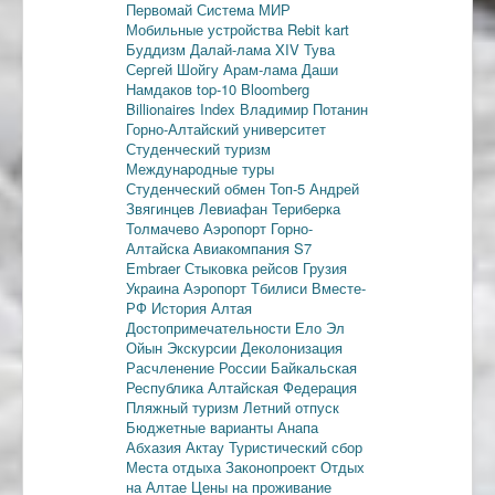
Первомай
Система МИР
Мобильные устройства
Rebit kart
Буддизм
Далай-лама XIV
Тува
Сергей Шойгу
Арам-лама
Даши
Намдаков
top-10
Bloomberg
Billionaires Index
Владимир Потанин
Горно-Алтайский университет
Студенческий туризм
Международные туры
Студенческий обмен
Топ-5
Андрей
Звягинцев
Левиафан
Териберка
Толмачево
Аэропорт Горно-
Алтайска
Авиакомпания S7
Embraer
Стыковка рейсов
Грузия
Украина
Аэропорт Тбилиси
Вместе-
РФ
История Алтая
Достопримечательности
Ело
Эл
Ойын
Экскурсии
Деколонизация
Расчленение России
Байкальская
Республика
Алтайская Федерация
Пляжный туризм
Летний отпуск
Бюджетные варианты
Анапа
Абхазия
Актау
Туристический сбор
Места отдыха
Законопроект
Отдых
на Алтае
Цены на проживание