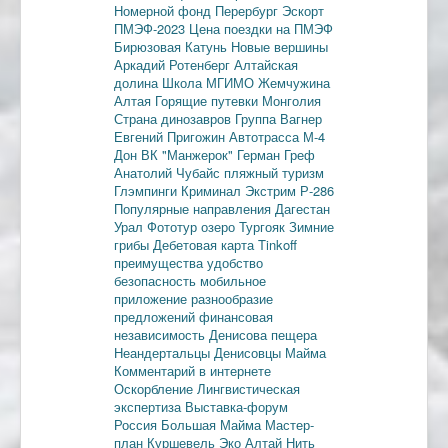
Номерной фонд
Перербург
Эскорт
ПМЭФ-2023
Цена поездки на ПМЭФ
Бирюзовая Катунь
Новые вершины
Аркадий Ротенберг
Алтайская
долина
Школа МГИМО
Жемчужина
Алтая
Горящие путевки
Монголия
Страна динозавров
Группа Вагнер
Евгений Пригожин
Автотрасса М-4
Дон
ВК "Манжерок"
Герман Греф
Анатолий Чубайс
пляжный туризм
Глэмпинги
Криминал
Экстрим
Р-286
Популярные направления
Дагестан
Урал
Фототур
озеро Тургояк
Зимние
грибы
Дебетовая карта
Tinkoff
преимущества
удобство
безопасность
мобильное
приложение
разнообразие
предложений
финансовая
независимость
Денисова пещера
Неандертальцы
Денисовцы
Майма
Комментарий в интернете
Оскорбление
Лингвистическая
экспертиза
Выставка-форум
Россия
Большая Майма
Мастер-
план
Куршевель
Эко Алтай Нить