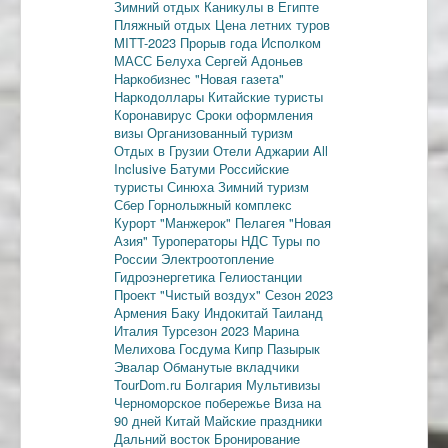
Зимний отдых
Каникулы в Египте
Пляжный отдых
Цена летних туров
MITT-2023
Прорыв года
Исполком
МАСС
Белуха
Сергей Адоньев
Наркобизнес
"Новая газета"
Наркодоллары
Китайские туристы
Коронавирус
Сроки оформления
визы
Организованный туризм
Отдых в Грузии
Отели Аджарии
All
Inclusive
Батуми
Российские
туристы
Синюха
Зимний туризм
Сбер
Горнолыжный комплекс
Курорт "Манжерок"
Пелагея
"Новая
Азия"
Туроператоры
НДС
Туры по
России
Электроотопление
Гидроэнергетика
Гелиостанции
Проект "Чистый воздух"
Сезон 2023
Армения
Баку
Индокитай
Таиланд
Италия
Турсезон 2023
Марина
Мелихова
Госдума
Кипр
Пазырык
Эвалар
Обманутые вкладчики
TourDom.ru
Болгария
Мультивизы
Черноморское побережье
Виза на
90 дней
Китай
Майские праздники
Дальний восток
Бронирование