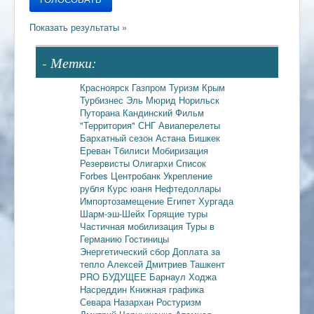
- Метки:
Красноярск
Газпром
Туризм
Крым
Турбизнес
Эль Мюрид
Норильск
Путорана
Кандинский
Фильм
"Территория"
СНГ
Авиаперелеты
Бархатный сезон
Астана
Бишкек
Ереван
Тбилиси
Мобиризация
Резервисты
Олигархи
Список
Forbes
Центробанк
Укрепление
рубля
Курс юаня
Нефтедоллары
Импортозамещение
Египет
Хургада
Шарм-эш-Шейх
Горящие туры
Частичная мобилизация
Туры в
Германию
Гостиницы
Энергетический сбор
Доплата за
тепло
Алексей Дмитриев
Ташкент
PRO БУДУЩЕЕ
Барнаул
Ходжа
Насреддин
Книжная графика
Севара Назархан
Ростуризм