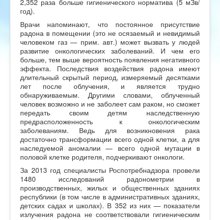
2,352 раза больше гигиенического норматива (5 мЗв/
год).
Врачи напоминают, что постоянное присутствие
радона в помещении (это не осязаемый и невидимый
человеком газ — прим. авт.) может вызвать у людей
развитие онкологических заболеваний. И чем его
больше, тем выше вероятность появления негативного
эффекта. Последствия воздействия радона имеют
длительный скрытый период, измеряемый десятками
лет после облучения, и является трудно
обнаруживаемым. Другими словами, облученный
человек возможно и не заболеет сам раком, но сможет
передать своим детям наследственную
предрасположенность к онкологическим
заболеваниям. Ведь для возникновения рака
достаточно трансформации всего одной клетки, а для
наследуемой аномалии — всего одной мутации в
половой клетке родителя, подчеркивают онкологи.
За 2013 год специалисты Роспотребнадзора провели
1480 исследований радонометрии в
производственных, жилых и общественных зданиях
республики (в том числе в административных зданиях,
детских садах и школах). В 352 из них — показатели
излучения радона не соответствовали гигиеническим