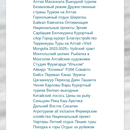
Алтая
Махачкала
Выездной туризм
Безвизовый режим
Дружественные
страны
Туризм на Алтае
Горнолыжный отдых
Шерегеш
Байкал
Камчатка
Оптимизация
Национальные проекты
Эрчим
Сарбашев
Белокуриха
Курортный
сбор
Город-курорт
Благоустройство
Терренкуры
Туры на Алтай
«Visit
Mongolia 2023-2025»
Чуйский тракт
Монгольский шопинг
Рыбалка в
Монголии
Алтайские художники
Студия Фрумгарца
"Ильхом"
Айкидо
"Кочевье"
Р256
Совавто-
Бийск
Перевал Канас
Урумчи
Цагааннуур
Переход Даян
Ташанта
Чехия
Карловы Вары
Курортный
туризм
Велнес-выходные
Китайский лосось
Цены на рыбу
Синьцзян
Река Каш
Арктика
Дальний Восток
Сахалин
Агротуризм
all inclusive
Фермерские
хозяйства
Национальный проект
Чартеры
Летний отдых
Пешие туры
Поездка в горы
Отдых за рубежом