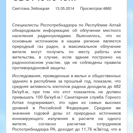
Светлана Зяблицкая
13.05.2014
Просмотров:
4860
Специалисты Роспотребнадзора по Республике Алтай
обнародовали информацию об облучении местного
населения радионуклидами. Выяснилось, что их
основным источником в нашем регионе является
природный газ радон, а максимальное облучение
жители могут получить по месту работы или
жительства, в случае, если здание построено на
радоноопасном участке, где не соблюдены правила
противорадоновой защиты.
Исследования, проведенные в жилых и общественных
зданиях в республике за прошлый год, показали, что
средняя активность изотопов радона доходила до 482
Бк/куб.м, при том что этот показатель не должен
превышать 100 Бк/куб.м.! Санитарная служба Горного
Алтая подчеркивает, это один из самых высоких
уровней в Российской Федерации. Среднее же
значение годовой дозы от природных источников
ионизирующего излучения в расчете на одного
жителя, согласно расчетам сотрудников
Роспотребнадзора РА, доходит до 11,76 мЗв/год, что в