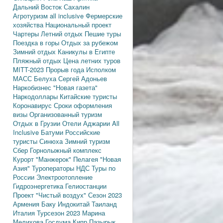
Дальний Восток
Сахалин
Агротуризм
all inclusive
Фермерские
хозяйства
Национальный проект
Чартеры
Летний отдых
Пешие туры
Поездка в горы
Отдых за рубежом
Зимний отдых
Каникулы в Египте
Пляжный отдых
Цена летних туров
MITT-2023
Прорыв года
Исполком
МАСС
Белуха
Сергей Адоньев
Наркобизнес
"Новая газета"
Наркодоллары
Китайские туристы
Коронавирус
Сроки оформления
визы
Организованный туризм
Отдых в Грузии
Отели Аджарии
All
Inclusive
Батуми
Российские
туристы
Синюха
Зимний туризм
Сбер
Горнолыжный комплекс
Курорт "Манжерок"
Пелагея
"Новая
Азия"
Туроператоры
НДС
Туры по
России
Электроотопление
Гидроэнергетика
Гелиостанции
Проект "Чистый воздух"
Сезон 2023
Армения
Баку
Индокитай
Таиланд
Италия
Турсезон 2023
Марина
Мелихова
Госдума
Кипр
Пазырык