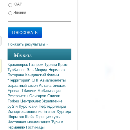
ЮАР
Япония
- Метки:
Красноярск
Газпром
Туризм
Крым
Турбизнес
Эль Мюрид
Норильск
Путорана
Кандинский
Фильм
"Территория"
СНГ
Авиаперелеты
Бархатный сезон
Астана
Бишкек
Ереван
Тбилиси
Мобиризация
Резервисты
Олигархи
Список
Forbes
Центробанк
Укрепление
рубля
Курс юаня
Нефтедоллары
Импортозамещение
Египет
Хургада
Шарм-эш-Шейх
Горящие туры
Частичная мобилизация
Туры в
Германию
Гостиницы