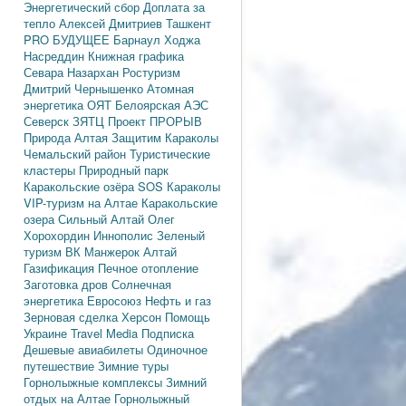
Энергетический сбор
Доплата за
тепло
Алексей Дмитриев
Ташкент
PRO БУДУЩЕЕ
Барнаул
Ходжа
Насреддин
Книжная графика
Севара Назархан
Ростуризм
Дмитрий Чернышенко
Атомная
энергетика
ОЯТ
Белоярская АЭС
Северск
ЗЯТЦ
Проект ПРОРЫВ
Природа Алтая
Защитим Караколы
Чемальский район
Туристические
кластеры
Природный парк
Каракольские озёра
SOS Караколы
VIP-туризм на Алтае
Каракольские
озера
Сильный Алтай
Олег
Хорохордин
Иннополис
Зеленый
туризм
ВК Манжерок
Алтай
Газификация
Печное отопление
Заготовка дров
Солнечная
энергетика
Евросоюз
Нефть и газ
Зерновая сделка
Херсон
Помощь
Украине
Travel Media
Подписка
Дешевые авиабилеты
Одиночное
путешествие
Зимние туры
Горнолыжные комплексы
Зимний
отдых на Алтае
Горнолыжный