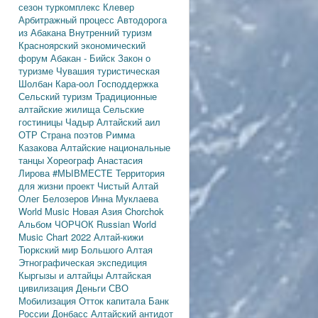
сезон
туркомплекс Клевер
Арбитражный процесс
Автодорога
из Абакана
Внутренний туризм
Красноярский экономический
форум
Абакан - Бийск
Закон о
туризме
Чувашия туристическая
Шолбан Кара-оол
Господдержка
Сельский туризм
Традиционные
алтайские жилища
Сельские
гостиницы
Чадыр
Алтайский аил
ОТР
Страна поэтов
Римма
Казакова
Алтайские национальные
танцы
Хореограф Анастасия
Лирова
#МЫВМЕСТЕ
Территория
для жизни
проект Чистый Алтай
Олег Белозеров
Инна Муклаева
World Music
Новая Азия
Chorchok
Альбом ЧОРЧОК
Russian World
Music Chart 2022
Алтай-кижи
Тюркский мир Большого Алтая
Этнографическая экспедиция
Кыргызы и алтайцы
Алтайская
цивилизация
Деньги
СВО
Мобилизация
Отток капитала
Банк
России
Донбасс
Алтайский антидот