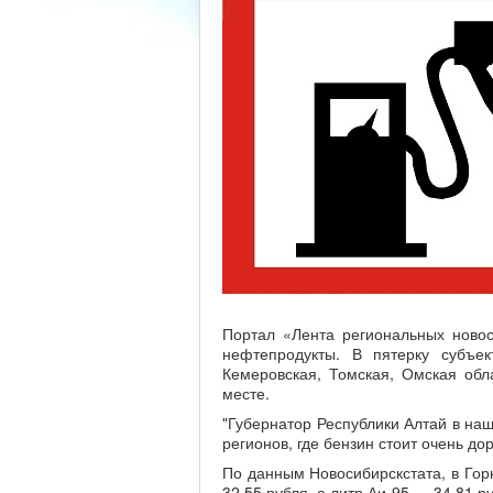
Портал «Лента региональных ново
нефтепродукты. В пятерку субъе
Кемеровская, Томская, Омская обл
месте.
"Губернатор Республики Алтай в наш
регионов, где бензин стоит очень дор
По данным Новосибирскстата, в Гор
32,55 рубля, а литр Аи-95 — 34,81 р