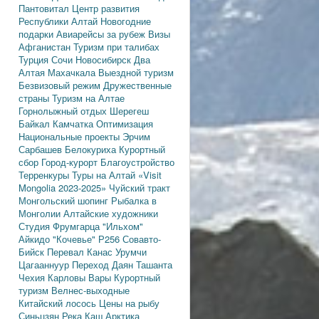
Пантовитал
Центр развития
Республики Алтай
Новогодние
подарки
Авиарейсы за рубеж
Визы
Афганистан
Туризм при талибах
Турция
Сочи
Новосибирск
Два
Алтая
Махачкала
Выездной туризм
Безвизовый режим
Дружественные
страны
Туризм на Алтае
Горнолыжный отдых
Шерегеш
Байкал
Камчатка
Оптимизация
Национальные проекты
Эрчим
Сарбашев
Белокуриха
Курортный
сбор
Город-курорт
Благоустройство
Терренкуры
Туры на Алтай
«Visit
Mongolia 2023-2025»
Чуйский тракт
Монгольский шопинг
Рыбалка в
Монголии
Алтайские художники
Студия Фрумгарца
"Ильхом"
Айкидо
"Кочевье"
Р256
Совавто-
Бийск
Перевал Канас
Урумчи
Цагааннуур
Переход Даян
Ташанта
Чехия
Карловы Вары
Курортный
туризм
Велнес-выходные
Китайский лосось
Цены на рыбу
Синьцзян
Река Каш
Арктика