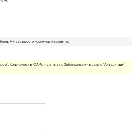
ублей. А у вас просто коммунизм какой-то.
ором", Красноярск в ЮАРе, ну а Тыва с Забайкальем - в самую "Антарктиду"