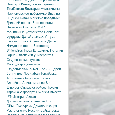
Эвалар
Обманутые вкладчики
TourDom.ru
Болгария
Мультивизы
Черноморское побережье
Виза на
90 дней
Китай
Майские праздники
Дальний восток
Бронирование
Первомай
Система МИР
Мобильные устройства
Rebit kart
Буддизм
Далай-лама XIV
Тува
Сергей Шойгу
Арам-лама
Даши
Намдаков
top-10
Bloomberg
Billionaires Index
Владимир Потанин
Горно-Алтайский университет
Студенческий туризм
Международные туры
Студенческий обмен
Топ-5
Андрей
Звягинцев
Левиафан
Териберка
Толмачево
Аэропорт Горно-
Алтайска
Авиакомпания S7
Embraer
Стыковка рейсов
Грузия
Украина
Аэропорт Тбилиси
Вместе-
РФ
История Алтая
Достопримечательности
Ело
Эл
Ойын
Экскурсии
Деколонизация
Расчленение России
Байкальская
Республика
Алтайская Федерация