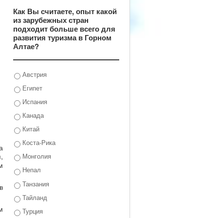
Как Вы считаете, опыт какой
из зарубежных стран
подходит больше всего для
развития туризма в Горном
Алтае?
Австрия
Египет
Испания
Канада
Китай
Коста-Рика
а
,
Монголия
м
Непал
Танзания
в
Тайланд
м
Турция