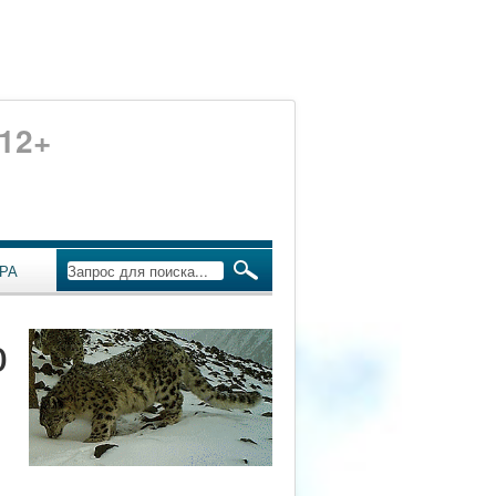
12+
РА
ю