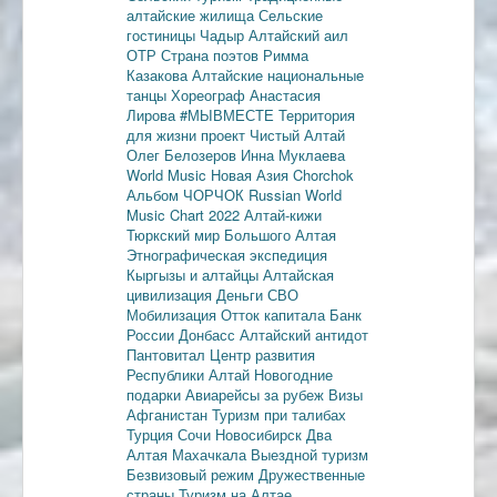
алтайские жилища
Сельские
гостиницы
Чадыр
Алтайский аил
ОТР
Страна поэтов
Римма
Казакова
Алтайские национальные
танцы
Хореограф Анастасия
Лирова
#МЫВМЕСТЕ
Территория
для жизни
проект Чистый Алтай
Олег Белозеров
Инна Муклаева
World Music
Новая Азия
Chorchok
Альбом ЧОРЧОК
Russian World
Music Chart 2022
Алтай-кижи
Тюркский мир Большого Алтая
Этнографическая экспедиция
Кыргызы и алтайцы
Алтайская
цивилизация
Деньги
СВО
Мобилизация
Отток капитала
Банк
России
Донбасс
Алтайский антидот
Пантовитал
Центр развития
Республики Алтай
Новогодние
подарки
Авиарейсы за рубеж
Визы
Афганистан
Туризм при талибах
Турция
Сочи
Новосибирск
Два
Алтая
Махачкала
Выездной туризм
Безвизовый режим
Дружественные
страны
Туризм на Алтае