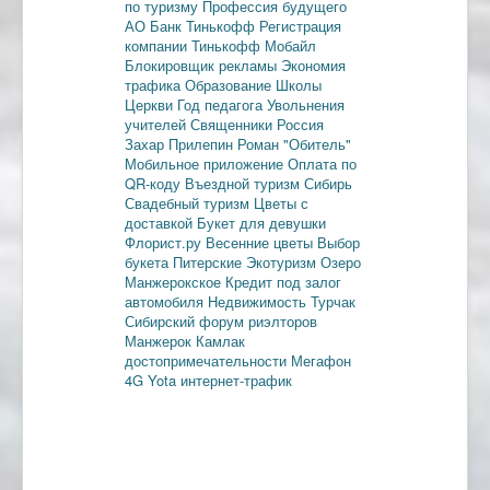
по туризму
Профессия будущего
АО Банк Тинькофф
Регистрация
компании
Тинькофф Мобайл
Блокировщик рекламы
Экономия
трафика
Образование
Школы
Церкви
Год педагога
Увольнения
учителей
Священники
Россия
Захар Прилепин
Роман "Обитель"
Мобильное приложение
Оплата по
QR-коду
Въездной туризм
Сибирь
Свадебный туризм
Цветы с
доставкой
Букет для девушки
Флорист.ру
Весенние цветы
Выбор
букета
Питерские
Экотуризм
Озеро
Манжерокское
Кредит под залог
автомобиля
Недвижимость
Турчак
Сибирский форум риэлторов
Манжерок
Камлак
достопримечательности
Мегафон
4G
Yota
интернет-трафик