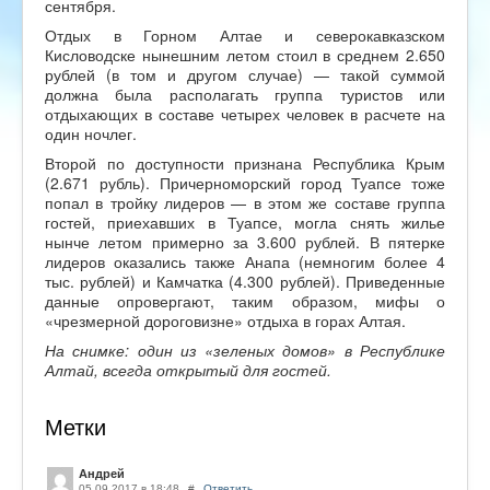
сентября.
Отдых в Горном Алтае и северокавказском
Кисловодске нынешним летом стоил в среднем 2.650
рублей (в том и другом случае) — такой суммой
должна была располагать группа туристов или
отдыхающих в составе четырех человек в расчете на
один ночлег.
Второй по доступности признана Республика Крым
(2.671 рубль). Причерноморский город Туапсе тоже
попал в тройку лидеров — в этом же составе группа
гостей, приехавших в Туапсе, могла снять жилье
нынче летом примерно за 3.600 рублей. В пятерке
лидеров оказались также Анапа (немногим более 4
тыс. рублей) и Камчатка (4.300 рублей). Приведенные
данные опровергают, таким образом, мифы о
«чрезмерной дороговизне» отдыха в горах Алтая.
На снимке: один из «зеленых домов» в Республике
Алтай, всегда открытый для гостей.
Метки
Андрей
05.09.2017 в 18:48
#
Ответить