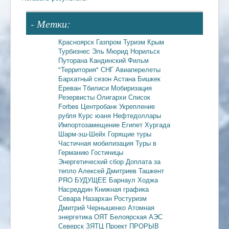
- Метки:
Красноярск
Газпром
Туризм
Крым
Турбизнес
Эль Мюрид
Норильск
Путорана
Кандинский
Фильм
"Территория"
СНГ
Авиаперелеты
Бархатный сезон
Астана
Бишкек
Ереван
Тбилиси
Мобиризация
Резервисты
Олигархи
Список
Forbes
Центробанк
Укрепление
рубля
Курс юаня
Нефтедоллары
Импортозамещение
Египет
Хургада
Шарм-эш-Шейх
Горящие туры
Частичная мобилизация
Туры в
Германию
Гостиницы
Энергетический сбор
Доплата за
тепло
Алексей Дмитриев
Ташкент
PRO БУДУЩЕЕ
Барнаул
Ходжа
Насреддин
Книжная графика
Севара Назархан
Ростуризм
Дмитрий Чернышенко
Атомная
энергетика
ОЯТ
Белоярская АЭС
Северск
ЗЯТЦ
Проект ПРОРЫВ