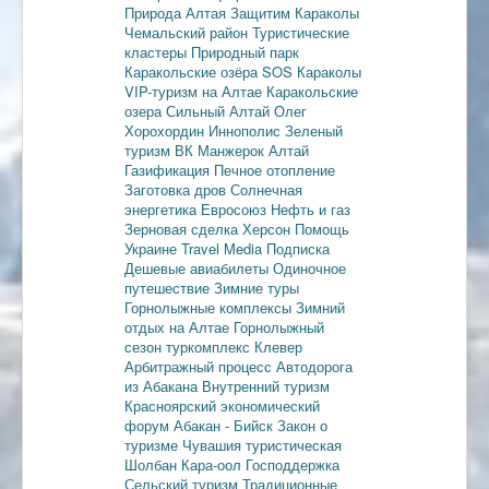
Природа Алтая
Защитим Караколы
Чемальский район
Туристические
кластеры
Природный парк
Каракольские озёра
SOS Караколы
VIP-туризм на Алтае
Каракольские
озера
Сильный Алтай
Олег
Хорохордин
Иннополис
Зеленый
туризм
ВК Манжерок
Алтай
Газификация
Печное отопление
Заготовка дров
Солнечная
энергетика
Евросоюз
Нефть и газ
Зерновая сделка
Херсон
Помощь
Украине
Travel Media
Подписка
Дешевые авиабилеты
Одиночное
путешествие
Зимние туры
Горнолыжные комплексы
Зимний
отдых на Алтае
Горнолыжный
сезон
туркомплекс Клевер
Арбитражный процесс
Автодорога
из Абакана
Внутренний туризм
Красноярский экономический
форум
Абакан - Бийск
Закон о
туризме
Чувашия туристическая
Шолбан Кара-оол
Господдержка
Сельский туризм
Традиционные