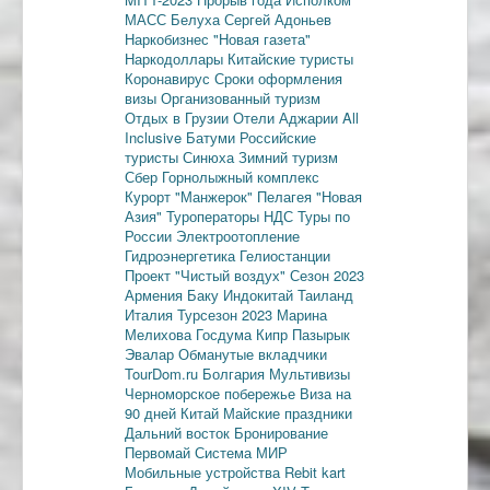
МАСС
Белуха
Сергей Адоньев
Наркобизнес
"Новая газета"
Наркодоллары
Китайские туристы
Коронавирус
Сроки оформления
визы
Организованный туризм
Отдых в Грузии
Отели Аджарии
All
Inclusive
Батуми
Российские
туристы
Синюха
Зимний туризм
Сбер
Горнолыжный комплекс
Курорт "Манжерок"
Пелагея
"Новая
Азия"
Туроператоры
НДС
Туры по
России
Электроотопление
Гидроэнергетика
Гелиостанции
Проект "Чистый воздух"
Сезон 2023
Армения
Баку
Индокитай
Таиланд
Италия
Турсезон 2023
Марина
Мелихова
Госдума
Кипр
Пазырык
Эвалар
Обманутые вкладчики
TourDom.ru
Болгария
Мультивизы
Черноморское побережье
Виза на
90 дней
Китай
Майские праздники
Дальний восток
Бронирование
Первомай
Система МИР
Мобильные устройства
Rebit kart