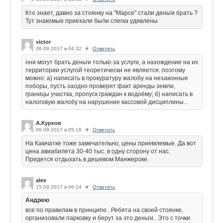
Кто знает, давно за стоянку на "Марсе" стали деньги брать ?
Тут знакомые приехали были слегка удивлены
victor
06.09.2017 в 04:32
#
Ответить
они могут брать деньги только за услуги, а нахождение на их
территории услугой теоретически не является. поэтому
можно: а) написать в прокуратуру жалобу на незаконные
поборы, пусть заодно проверят факт аренды земли,
границы участка, пропуск граждан к водоёму; б) написать в
налоговую жалобу на нарушение кассовой дисциплины...
А.Курков
06.09.2017 в 05:16
#
Ответить
На Камчатке тоже замечательно, цены приемлемые. Да вот
цена авиабилета 30-40 тыс. в одну сторону от нас.
Придется отдыхать в дешевом Манжероке.
alex
15.09.2017 в 06:24
#
Ответить
Андрею
все по правилам в принципе.. Ребята на своей стоянке,
организовали парковку и берут за это деньги.. Это с точки