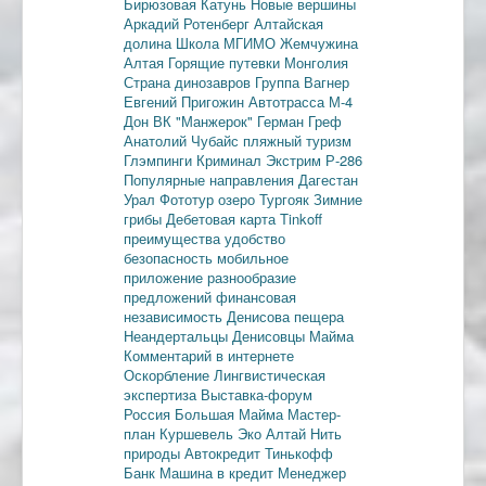
Бирюзовая Катунь
Новые вершины
Аркадий Ротенберг
Алтайская
долина
Школа МГИМО
Жемчужина
Алтая
Горящие путевки
Монголия
Страна динозавров
Группа Вагнер
Евгений Пригожин
Автотрасса М-4
Дон
ВК "Манжерок"
Герман Греф
Анатолий Чубайс
пляжный туризм
Глэмпинги
Криминал
Экстрим
Р-286
Популярные направления
Дагестан
Урал
Фототур
озеро Тургояк
Зимние
грибы
Дебетовая карта
Tinkoff
преимущества
удобство
безопасность
мобильное
приложение
разнообразие
предложений
финансовая
независимость
Денисова пещера
Неандертальцы
Денисовцы
Майма
Комментарий в интернете
Оскорбление
Лингвистическая
экспертиза
Выставка-форум
Россия
Большая Майма
Мастер-
план
Куршевель
Эко Алтай Нить
природы
Автокредит
Тинькофф
Банк
Машина в кредит
Менеджер