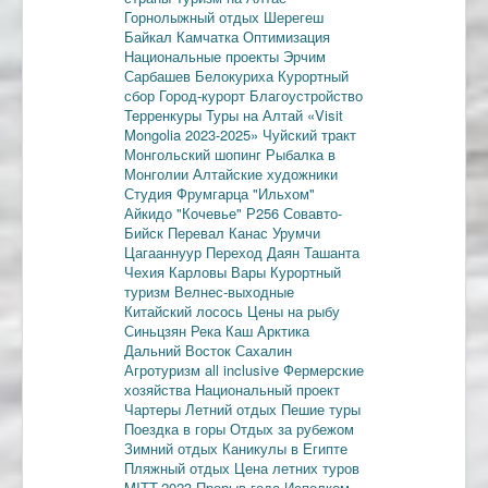
Горнолыжный отдых
Шерегеш
Байкал
Камчатка
Оптимизация
Национальные проекты
Эрчим
Сарбашев
Белокуриха
Курортный
сбор
Город-курорт
Благоустройство
Терренкуры
Туры на Алтай
«Visit
Mongolia 2023-2025»
Чуйский тракт
Монгольский шопинг
Рыбалка в
Монголии
Алтайские художники
Студия Фрумгарца
"Ильхом"
Айкидо
"Кочевье"
Р256
Совавто-
Бийск
Перевал Канас
Урумчи
Цагааннуур
Переход Даян
Ташанта
Чехия
Карловы Вары
Курортный
туризм
Велнес-выходные
Китайский лосось
Цены на рыбу
Синьцзян
Река Каш
Арктика
Дальний Восток
Сахалин
Агротуризм
all inclusive
Фермерские
хозяйства
Национальный проект
Чартеры
Летний отдых
Пешие туры
Поездка в горы
Отдых за рубежом
Зимний отдых
Каникулы в Египте
Пляжный отдых
Цена летних туров
MITT-2023
Прорыв года
Исполком