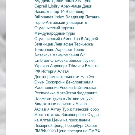
Буддизм
Далай-лама XIV
Тува
Сергей Шойгу
Арам-лама
Даши
Намдаков
top-10
Bloomberg
Billionaires Index
Владимир Потанин
Горно-Алтайский университет
Студенческий туризм
Международные туры
Студенческий обмен
Топ-5
Андрей
Звягинцев
Левиафан
Териберка
Толмачево
Аэропорт Горно-
Алтайска
Авиакомпания S7
Embraer
Стыковка рейсов
Грузия
Украина
Аэропорт Тбилиси
Вместе-
РФ
История Алтая
Достопримечательности
Ело
Эл
Ойын
Экскурсии
Деколонизация
Расчленение России
Байкальская
Республика
Алтайская Федерация
Пляжный туризм
Летний отпуск
Бюджетные варианты
Анапа
Абхазия
Актау
Туристический сбор
Места отдыха
Законопроект
Отдых
на Алтае
Цены на проживание
Номерной фонд
Перербург
Эскорт
ПМЭФ-2023
Цена поездки на ПМЭФ