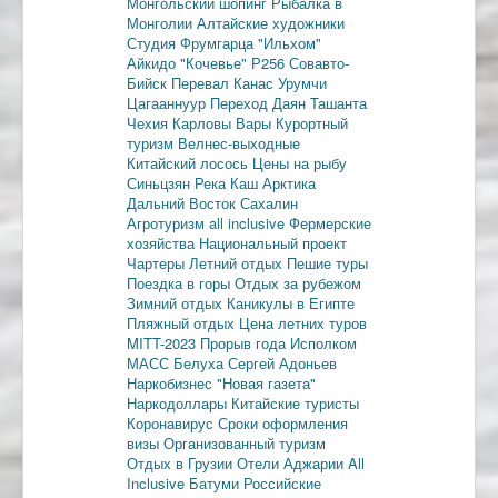
Монгольский шопинг
Рыбалка в
Монголии
Алтайские художники
Студия Фрумгарца
"Ильхом"
Айкидо
"Кочевье"
Р256
Совавто-
Бийск
Перевал Канас
Урумчи
Цагааннуур
Переход Даян
Ташанта
Чехия
Карловы Вары
Курортный
туризм
Велнес-выходные
Китайский лосось
Цены на рыбу
Синьцзян
Река Каш
Арктика
Дальний Восток
Сахалин
Агротуризм
all inclusive
Фермерские
хозяйства
Национальный проект
Чартеры
Летний отдых
Пешие туры
Поездка в горы
Отдых за рубежом
Зимний отдых
Каникулы в Египте
Пляжный отдых
Цена летних туров
MITT-2023
Прорыв года
Исполком
МАСС
Белуха
Сергей Адоньев
Наркобизнес
"Новая газета"
Наркодоллары
Китайские туристы
Коронавирус
Сроки оформления
визы
Организованный туризм
Отдых в Грузии
Отели Аджарии
All
Inclusive
Батуми
Российские