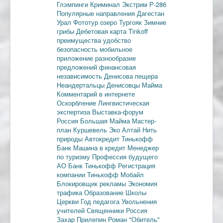
Глэмпинги
Криминал
Экстрим
Р-286
Популярные направления
Дагестан
Урал
Фототур
озеро Тургояк
Зимние
грибы
Дебетовая карта
Tinkoff
преимущества
удобство
безопасность
мобильное
приложение
разнообразие
предложений
финансовая
независимость
Денисова пещера
Неандертальцы
Денисовцы
Майма
Комментарий в интернете
Оскорбление
Лингвистическая
экспертиза
Выставка-форум
Россия
Большая Майма
Мастер-
план
Куршевель
Эко Алтай Нить
природы
Автокредит
Тинькофф
Банк
Машина в кредит
Менеджер
по туризму
Профессия будущего
АО Банк Тинькофф
Регистрация
компании
Тинькофф Мобайл
Блокировщик рекламы
Экономия
трафика
Образование
Школы
Церкви
Год педагога
Увольнения
учителей
Священники
Россия
Захар Прилепин
Роман "Обитель"