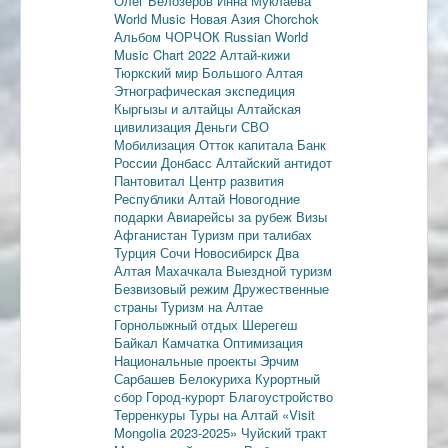
Олег Белозеров
Инна Муклаева
World Music
Новая Азия
Chorchok
Альбом ЧОРЧОК
Russian World
Music Chart 2022
Алтай-кижи
Тюркский мир Большого Алтая
Этнографическая экспедиция
Кыргызы и алтайцы
Алтайская
цивилизация
Деньги
СВО
Мобилизация
Отток капитала
Банк
России
Донбасс
Алтайский антидот
Пантовитал
Центр развития
Республики Алтай
Новогодние
подарки
Авиарейсы за рубеж
Визы
Афганистан
Туризм при талибах
Турция
Сочи
Новосибирск
Два
Алтая
Махачкала
Выездной туризм
Безвизовый режим
Дружественные
страны
Туризм на Алтае
Горнолыжный отдых
Шерегеш
Байкал
Камчатка
Оптимизация
Национальные проекты
Эрчим
Сарбашев
Белокуриха
Курортный
сбор
Город-курорт
Благоустройство
Терренкуры
Туры на Алтай
«Visit
Mongolia 2023-2025»
Чуйский тракт