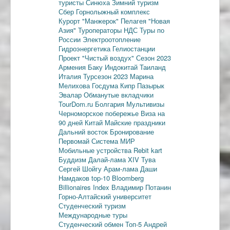
туристы
Синюха
Зимний туризм
Сбер
Горнолыжный комплекс
Курорт "Манжерок"
Пелагея
"Новая
Азия"
Туроператоры
НДС
Туры по
России
Электроотопление
Гидроэнергетика
Гелиостанции
Проект "Чистый воздух"
Сезон 2023
Армения
Баку
Индокитай
Таиланд
Италия
Турсезон 2023
Марина
Мелихова
Госдума
Кипр
Пазырык
Эвалар
Обманутые вкладчики
TourDom.ru
Болгария
Мультивизы
Черноморское побережье
Виза на
90 дней
Китай
Майские праздники
Дальний восток
Бронирование
Первомай
Система МИР
Мобильные устройства
Rebit kart
Буддизм
Далай-лама XIV
Тува
Сергей Шойгу
Арам-лама
Даши
Намдаков
top-10
Bloomberg
Billionaires Index
Владимир Потанин
Горно-Алтайский университет
Студенческий туризм
Международные туры
Студенческий обмен
Топ-5
Андрей