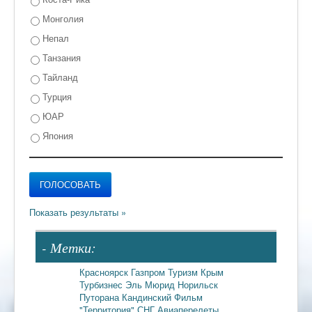
Монголия
Непал
Танзания
Тайланд
Турция
ЮАР
Япония
- Метки:
Красноярск
Газпром
Туризм
Крым
Турбизнес
Эль Мюрид
Норильск
Путорана
Кандинский
Фильм
"Территория"
СНГ
Авиаперелеты