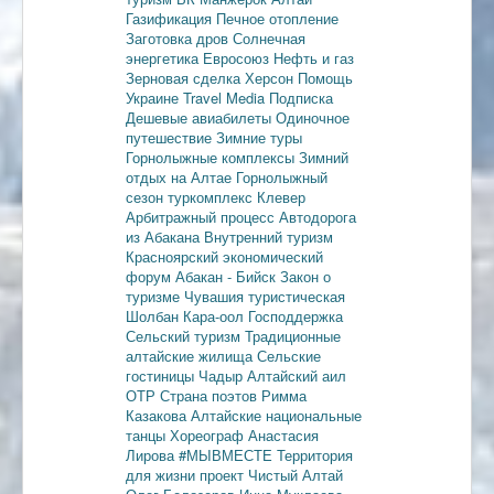
Газификация
Печное отопление
Заготовка дров
Солнечная
энергетика
Евросоюз
Нефть и газ
Зерновая сделка
Херсон
Помощь
Украине
Travel Media
Подписка
Дешевые авиабилеты
Одиночное
путешествие
Зимние туры
Горнолыжные комплексы
Зимний
отдых на Алтае
Горнолыжный
сезон
туркомплекс Клевер
Арбитражный процесс
Автодорога
из Абакана
Внутренний туризм
Красноярский экономический
форум
Абакан - Бийск
Закон о
туризме
Чувашия туристическая
Шолбан Кара-оол
Господдержка
Сельский туризм
Традиционные
алтайские жилища
Сельские
гостиницы
Чадыр
Алтайский аил
ОТР
Страна поэтов
Римма
Казакова
Алтайские национальные
танцы
Хореограф Анастасия
Лирова
#МЫВМЕСТЕ
Территория
для жизни
проект Чистый Алтай