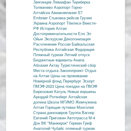
Звягинцев
Левиафан
Териберка
Толмачево
Аэропорт Горно-
Алтайска
Авиакомпания S7
Embraer
Стыковка рейсов
Грузия
Украина
Аэропорт Тбилиси
Вместе-
РФ
История Алтая
Достопримечательности
Ело
Эл
Ойын
Экскурсии
Деколонизация
Расчленение России
Байкальская
Республика
Алтайская Федерация
Пляжный туризм
Летний отпуск
Бюджетные варианты
Анапа
Абхазия
Актау
Туристический сбор
Места отдыха
Законопроект
Отдых
на Алтае
Цены на проживание
Номерной фонд
Перербург
Эскорт
ПМЭФ-2023
Цена поездки на ПМЭФ
Бирюзовая Катунь
Новые вершины
Аркадий Ротенберг
Алтайская
долина
Школа МГИМО
Жемчужина
Алтая
Горящие путевки
Монголия
Страна динозавров
Группа Вагнер
Евгений Пригожин
Автотрасса М-4
Дон
ВК "Манжерок"
Герман Греф
Анатолий Чубайс
пляжный туризм