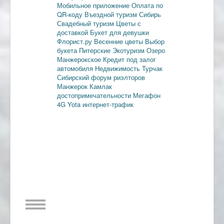
Мобильное приложение
Оплата по
QR-коду
Въездной туризм
Сибирь
Свадебный туризм
Цветы с
доставкой
Букет для девушки
Флорист.ру
Весенние цветы
Выбор
букета
Питерские
Экотуризм
Озеро
Манжерокское
Кредит под залог
автомобиля
Недвижимость
Турчак
Сибирский форум риэлторов
Манжерок
Камлак
достопримечательности
Мегафон
4G
Yota
интернет-трафик