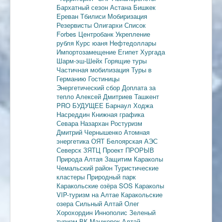
Бархатный сезон
Астана
Бишкек
Ереван
Тбилиси
Мобиризация
Резервисты
Олигархи
Список
Forbes
Центробанк
Укрепление
рубля
Курс юаня
Нефтедоллары
Импортозамещение
Египет
Хургада
Шарм-эш-Шейх
Горящие туры
Частичная мобилизация
Туры в
Германию
Гостиницы
Энергетический сбор
Доплата за
тепло
Алексей Дмитриев
Ташкент
PRO БУДУЩЕЕ
Барнаул
Ходжа
Насреддин
Книжная графика
Севара Назархан
Ростуризм
Дмитрий Чернышенко
Атомная
энергетика
ОЯТ
Белоярская АЭС
Северск
ЗЯТЦ
Проект ПРОРЫВ
Природа Алтая
Защитим Караколы
Чемальский район
Туристические
кластеры
Природный парк
Каракольские озёра
SOS Караколы
VIP-туризм на Алтае
Каракольские
озера
Сильный Алтай
Олег
Хорохордин
Иннополис
Зеленый
туризм
ВК Манжерок
Алтай