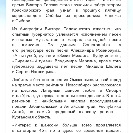
время Виктора Толоконского назначили губернатором
Красноярского края, узнал в прошлую пятницу
корреспондент
Сиб.фм
из пресс-релиза Яндекса
в Сибири.
Из биографии Виктора Толоконского известно, что
опытный губернатор увлекается исполнением песен
известных музыкантов в жанрах эстрадной песни
и шансона. По данным Compromat.ru, в
его репертуаре есть песни Александра Розенбаума,
«А ты гуляй, душа» и «Зизи» Михаила Шуфутинского,
«Сиреневый туман» Владимира Маркина, кроме того
губернатор задушевно пел песни Михаила Шелега
и Сергея Наговицына.
Любители блатных песен из Омска вывели свой город
на третье место рейтинга, Новосибирск расположился
на шестом. Лагерный шансон любят в Сибири
и на Урале, утверждают авторы исследования. В топ-4
регионов с наибольшим числом прослушиваний
попали Забайкальский и Алтайский край, Республика
Алтай, но самый преданный шансону регион —
Курганская область.
«Интерес к шансону больше всего проявляется
в категории 45+, но и здесь со временем падает.