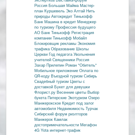
Россия
Большая Майма
Мастер-
план
Куршевель
Эко Алтай Нить
природы
Автокредит
Тинькофф
Банк
Машина в кредит
Менеджер
по туризму
Профессия будущего
АО Банк Тинькофф
Регистрация
компании
Тинькофф Мобайл
Блокировщик рекламы
Экономия
трафика
Образование
Школы
Церкви
Год педагога
Увольнения
учителей
Священники
Россия
Захар Прилепин
Роман "Обитель"
Мобильное приложение
Оплата по
QR-коду
Въездной туризм
Сибирь
Свадебный туризм
Цветы с
доставкой
Букет для девушки
Флорист.ру
Весенние цветы
Выбор
букета
Питерские
Экотуризм
Озеро
Манжерокское
Кредит под залог
автомобиля
Недвижимость
Турчак
Сибирский форум риэлторов
Манжерок
Камлак
достопримечательности
Мегафон
4G
Yota
интернет-трафик