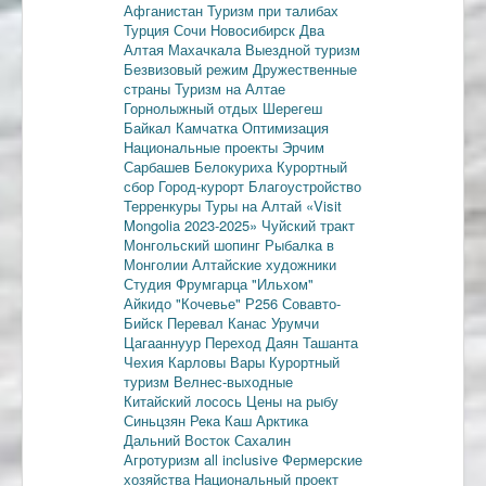
Афганистан
Туризм при талибах
Турция
Сочи
Новосибирск
Два
Алтая
Махачкала
Выездной туризм
Безвизовый режим
Дружественные
страны
Туризм на Алтае
Горнолыжный отдых
Шерегеш
Байкал
Камчатка
Оптимизация
Национальные проекты
Эрчим
Сарбашев
Белокуриха
Курортный
сбор
Город-курорт
Благоустройство
Терренкуры
Туры на Алтай
«Visit
Mongolia 2023-2025»
Чуйский тракт
Монгольский шопинг
Рыбалка в
Монголии
Алтайские художники
Студия Фрумгарца
"Ильхом"
Айкидо
"Кочевье"
Р256
Совавто-
Бийск
Перевал Канас
Урумчи
Цагааннуур
Переход Даян
Ташанта
Чехия
Карловы Вары
Курортный
туризм
Велнес-выходные
Китайский лосось
Цены на рыбу
Синьцзян
Река Каш
Арктика
Дальний Восток
Сахалин
Агротуризм
all inclusive
Фермерские
хозяйства
Национальный проект