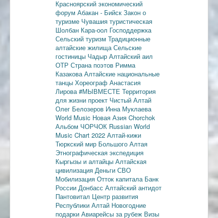
Красноярский экономический
форум
Абакан - Бийск
Закон о
туризме
Чувашия туристическая
Шолбан Кара-оол
Господдержка
Сельский туризм
Традиционные
алтайские жилища
Сельские
гостиницы
Чадыр
Алтайский аил
ОТР
Страна поэтов
Римма
Казакова
Алтайские национальные
танцы
Хореограф Анастасия
Лирова
#МЫВМЕСТЕ
Территория
для жизни
проект Чистый Алтай
Олег Белозеров
Инна Муклаева
World Music
Новая Азия
Chorchok
Альбом ЧОРЧОК
Russian World
Music Chart 2022
Алтай-кижи
Тюркский мир Большого Алтая
Этнографическая экспедиция
Кыргызы и алтайцы
Алтайская
цивилизация
Деньги
СВО
Мобилизация
Отток капитала
Банк
России
Донбасс
Алтайский антидот
Пантовитал
Центр развития
Республики Алтай
Новогодние
подарки
Авиарейсы за рубеж
Визы