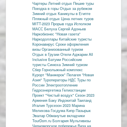
Чартеры
Летний отдых
Пешие туры
Поездка в горы
Отдых за рубежом
Зимний отдых
Каникулы в Египте
Пляжный отдых
Цена летних туров
MITT-2023
Прорыв года
Исполком
МАСС
Белуха
Сергей Адоньев
Наркобизнес
"Новая газета"
Наркодоллары
Китайские туристы
Коронавирус
Сроки оформления
визы
Организованный туризм
Отдых в Грузии
Отели Аджарии
All
Inclusive
Батуми
Российские
туристы
Синюха
Зимний туризм
Сбер
Горнолыжный комплекс
Курорт "Манжерок"
Пелагея
"Новая
Азия"
Туроператоры
НДС
Туры по
России
Электроотопление
Гидроэнергетика
Гелиостанции
Проект "Чистый воздух"
Сезон 2023
Армения
Баку
Индокитай
Таиланд
Италия
Турсезон 2023
Марина
Мелихова
Госдума
Кипр
Пазырык
Эвалар
Обманутые вкладчики
TourDom.ru
Болгария
Мультивизы
Черноморское побережье
Виза на