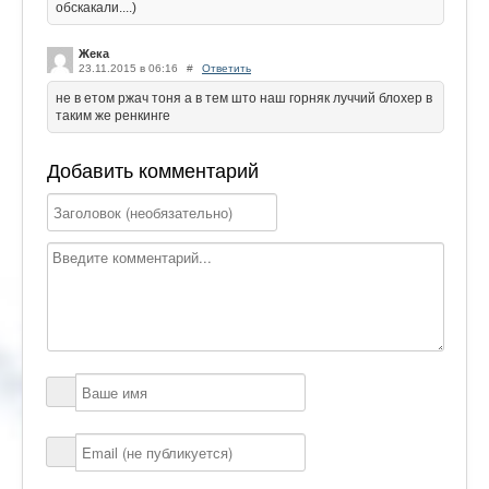
обскакали....)
Жека
23.11.2015 в 06:16
#
Ответить
не в етом ржач тоня а в тем што наш горняк луччий блохер в
таким же ренкинге
Добавить комментарий