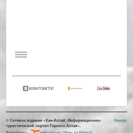
©
Сетевое издание «Хан-Алтай: Информационно-
Наверх
туристический портал Горного Алтая».
Разработка -
web-студия "Иван да Марья"