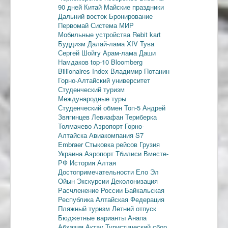
90 дней
Китай
Майские праздники
Дальний восток
Бронирование
Первомай
Система МИР
Мобильные устройства
Rebit kart
Буддизм
Далай-лама XIV
Тува
Сергей Шойгу
Арам-лама
Даши
Намдаков
top-10
Bloomberg
Billionaires Index
Владимир Потанин
Горно-Алтайский университет
Студенческий туризм
Международные туры
Студенческий обмен
Топ-5
Андрей
Звягинцев
Левиафан
Териберка
Толмачево
Аэропорт Горно-
Алтайска
Авиакомпания S7
Embraer
Стыковка рейсов
Грузия
Украина
Аэропорт Тбилиси
Вместе-
РФ
История Алтая
Достопримечательности
Ело
Эл
Ойын
Экскурсии
Деколонизация
Расчленение России
Байкальская
Республика
Алтайская Федерация
Пляжный туризм
Летний отпуск
Бюджетные варианты
Анапа
Абхазия
Актау
Туристический сбор