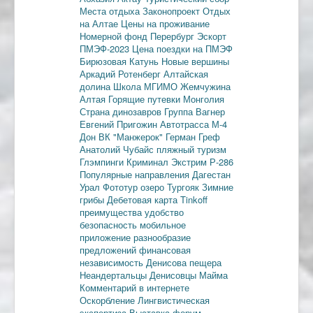
Места отдыха
Законопроект
Отдых
на Алтае
Цены на проживание
Номерной фонд
Перербург
Эскорт
ПМЭФ-2023
Цена поездки на ПМЭФ
Бирюзовая Катунь
Новые вершины
Аркадий Ротенберг
Алтайская
долина
Школа МГИМО
Жемчужина
Алтая
Горящие путевки
Монголия
Страна динозавров
Группа Вагнер
Евгений Пригожин
Автотрасса М-4
Дон
ВК "Манжерок"
Герман Греф
Анатолий Чубайс
пляжный туризм
Глэмпинги
Криминал
Экстрим
Р-286
Популярные направления
Дагестан
Урал
Фототур
озеро Тургояк
Зимние
грибы
Дебетовая карта
Tinkoff
преимущества
удобство
безопасность
мобильное
приложение
разнообразие
предложений
финансовая
независимость
Денисова пещера
Неандертальцы
Денисовцы
Майма
Комментарий в интернете
Оскорбление
Лингвистическая
экспертиза
Выставка-форум