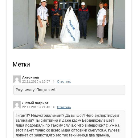
Метки
Антонина
22.11.2015 в 19:57
#
Ответить
Ржунимагу! Пацталом!
Лютый патриот
22.11.2015 в 21:43
#
Ответить
Гигант!? Индустриальный!? Да вы шо?! Чего экспортируем
вагонами? Ты смотри-ка и даже каску Бердникову в цвет
лица подобрали по такому случаю.Что в мешочке? )) Уж на
этот пакет точно со всего мира оптовики сбегутся.А Тулеев
лопнет от зависти,что его так технично,в два прыжка,