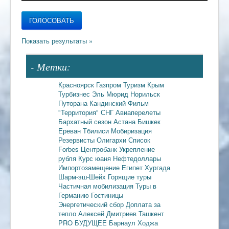
- Метки:
Красноярск
Газпром
Туризм
Крым
Турбизнес
Эль Мюрид
Норильск
Путорана
Кандинский
Фильм
"Территория"
СНГ
Авиаперелеты
Бархатный сезон
Астана
Бишкек
Ереван
Тбилиси
Мобиризация
Резервисты
Олигархи
Список
Forbes
Центробанк
Укрепление
рубля
Курс юаня
Нефтедоллары
Импортозамещение
Египет
Хургада
Шарм-эш-Шейх
Горящие туры
Частичная мобилизация
Туры в
Германию
Гостиницы
Энергетический сбор
Доплата за
тепло
Алексей Дмитриев
Ташкент
PRO БУДУЩЕЕ
Барнаул
Ходжа