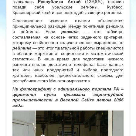
вырвалась
Республика Алтай
(129,8%), оставив
позади себя уральские регионы, Кузбасс,
Красноярский край и все нефтедобывающие регионы.
Сенсационное известие отчасти объясняется
принципиальной разницей между понятиями рэнкинга
и рейтинга. Если
рэнкинг
— это таблица,
составляемая на основе четко заданного критерия,
которому свойственно количественное выражение, то
рейтинг
— это итог тщательной работы специалистов
в области маркетинга, социологии и математической
статистики. В наше время для подготовки нужного
рэнкинга вполне достаточно телефона, базы данных
тех или иных предприятий и выбора пригодного
критерия, наиболее привлекательного, скажем, для
республиканского Минэкономразвития.
На фотографиях с официального портала РА –
церемония пуска флагмана горно-рудной
промышленности в Веселой Сейке летом 2006
года
.