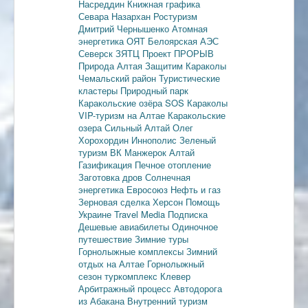
Насреддин
Книжная графика
Севара Назархан
Ростуризм
Дмитрий Чернышенко
Атомная
энергетика
ОЯТ
Белоярская АЭС
Северск
ЗЯТЦ
Проект ПРОРЫВ
Природа Алтая
Защитим Караколы
Чемальский район
Туристические
кластеры
Природный парк
Каракольские озёра
SOS Караколы
VIP-туризм на Алтае
Каракольские
озера
Сильный Алтай
Олег
Хорохордин
Иннополис
Зеленый
туризм
ВК Манжерок
Алтай
Газификация
Печное отопление
Заготовка дров
Солнечная
энергетика
Евросоюз
Нефть и газ
Зерновая сделка
Херсон
Помощь
Украине
Travel Media
Подписка
Дешевые авиабилеты
Одиночное
путешествие
Зимние туры
Горнолыжные комплексы
Зимний
отдых на Алтае
Горнолыжный
сезон
туркомплекс Клевер
Арбитражный процесс
Автодорога
из Абакана
Внутренний туризм