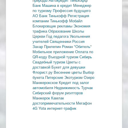
природы
Автокредит
Тинькофф
Банк
Машина в кредит
Менеджер
по туризму
Профессия будущего
АО Банк Тинькофф
Регистрация
компании
Тинькофф Мобайл
Блокировщик рекламы
Экономия
трафика
Образование
Школы
Церкви
Год педагога
Увольнения
учителей
Священники
Россия
Захар Прилепин
Роман "Обитель"
Мобильное приложение
Оплата по
QR-коду
Въездной туризм
Сибирь
Свадебный туризм
Цветы с
доставкой
Букет для девушки
Флорист.ру
Весенние цветы
Выбор
букета
Питерские
Экотуризм
Озеро
Манжерокское
Кредит под залог
автомобиля
Недвижимость
Турчак
Сибирский форум риэлторов
Манжерок
Камлак
достопримечательности
Мегафон
4G
Yota
интернет-трафик