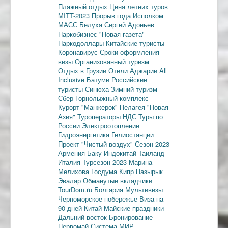
Пляжный отдых
Цена летних туров
MITT-2023
Прорыв года
Исполком
МАСС
Белуха
Сергей Адоньев
Наркобизнес
"Новая газета"
Наркодоллары
Китайские туристы
Коронавирус
Сроки оформления
визы
Организованный туризм
Отдых в Грузии
Отели Аджарии
All
Inclusive
Батуми
Российские
туристы
Синюха
Зимний туризм
Сбер
Горнолыжный комплекс
Курорт "Манжерок"
Пелагея
"Новая
Азия"
Туроператоры
НДС
Туры по
России
Электроотопление
Гидроэнергетика
Гелиостанции
Проект "Чистый воздух"
Сезон 2023
Армения
Баку
Индокитай
Таиланд
Италия
Турсезон 2023
Марина
Мелихова
Госдума
Кипр
Пазырык
Эвалар
Обманутые вкладчики
TourDom.ru
Болгария
Мультивизы
Черноморское побережье
Виза на
90 дней
Китай
Майские праздники
Дальний восток
Бронирование
Первомай
Система МИР