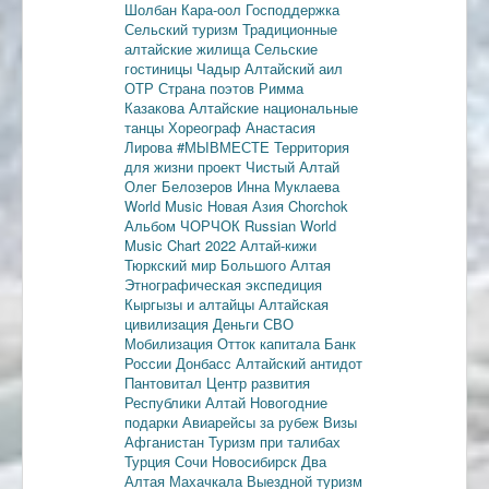
Шолбан Кара-оол
Господдержка
Сельский туризм
Традиционные
алтайские жилища
Сельские
гостиницы
Чадыр
Алтайский аил
ОТР
Страна поэтов
Римма
Казакова
Алтайские национальные
танцы
Хореограф Анастасия
Лирова
#МЫВМЕСТЕ
Территория
для жизни
проект Чистый Алтай
Олег Белозеров
Инна Муклаева
World Music
Новая Азия
Chorchok
Альбом ЧОРЧОК
Russian World
Music Chart 2022
Алтай-кижи
Тюркский мир Большого Алтая
Этнографическая экспедиция
Кыргызы и алтайцы
Алтайская
цивилизация
Деньги
СВО
Мобилизация
Отток капитала
Банк
России
Донбасс
Алтайский антидот
Пантовитал
Центр развития
Республики Алтай
Новогодние
подарки
Авиарейсы за рубеж
Визы
Афганистан
Туризм при талибах
Турция
Сочи
Новосибирск
Два
Алтая
Махачкала
Выездной туризм