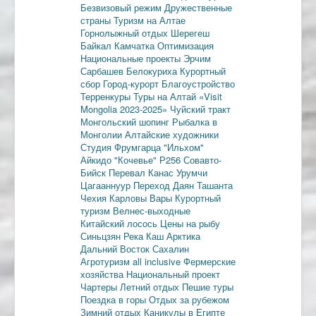
Безвизовый режим
Дружественные
страны
Туризм на Алтае
Горнолыжный отдых
Шерегеш
Байкал
Камчатка
Оптимизация
Национальные проекты
Эрчим
Сарбашев
Белокуриха
Курортный
сбор
Город-курорт
Благоустройство
Терренкуры
Туры на Алтай
«Visit
Mongolia 2023-2025»
Чуйский тракт
Монгольский шопинг
Рыбалка в
Монголии
Алтайские художники
Студия Фрумгарца
"Ильхом"
Айкидо
"Кочевье"
Р256
Совавто-
Бийск
Перевал Канас
Урумчи
Цагааннуур
Переход Даян
Ташанта
Чехия
Карловы Вары
Курортный
туризм
Велнес-выходные
Китайский лосось
Цены на рыбу
Синьцзян
Река Каш
Арктика
Дальний Восток
Сахалин
Агротуризм
all inclusive
Фермерские
хозяйства
Национальный проект
Чартеры
Летний отдых
Пешие туры
Поездка в горы
Отдых за рубежом
Зимний отдых
Каникулы в Египте