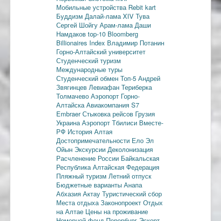
Мобильные устройства
Rebit kart
Буддизм
Далай-лама XIV
Тува
Сергей Шойгу
Арам-лама
Даши
Намдаков
top-10
Bloomberg
Billionaires Index
Владимир Потанин
Горно-Алтайский университет
Студенческий туризм
Международные туры
Студенческий обмен
Топ-5
Андрей
Звягинцев
Левиафан
Териберка
Толмачево
Аэропорт Горно-
Алтайска
Авиакомпания S7
Embraer
Стыковка рейсов
Грузия
Украина
Аэропорт Тбилиси
Вместе-
РФ
История Алтая
Достопримечательности
Ело
Эл
Ойын
Экскурсии
Деколонизация
Расчленение России
Байкальская
Республика
Алтайская Федерация
Пляжный туризм
Летний отпуск
Бюджетные варианты
Анапа
Абхазия
Актау
Туристический сбор
Места отдыха
Законопроект
Отдых
на Алтае
Цены на проживание
Номерной фонд
Перербург
Эскорт