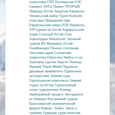
энергетика
ОЯТ
Белоярская АЭС
Северск
ЗЯТЦ
Проект ПРОРЫВ
Природа Алтая
Защитим Караколы
Чемальский район
Туристические
кластеры
Природный парк
Каракольские озёра
SOS Караколы
VIP-туризм на Алтае
Каракольские
озера
Сильный Алтай
Олег
Хорохордин
Иннополис
Зеленый
туризм
ВК Манжерок
Алтай
Газификация
Печное отопление
Заготовка дров
Солнечная
энергетика
Евросоюз
Нефть и газ
Зерновая сделка
Херсон
Помощь
Украине
Travel Media
Подписка
Дешевые авиабилеты
Одиночное
путешествие
Зимние туры
Горнолыжные комплексы
Зимний
отдых на Алтае
Горнолыжный
сезон
туркомплекс Клевер
Арбитражный процесс
Автодорога
из Абакана
Внутренний туризм
Красноярский экономический
форум
Абакан - Бийск
Закон о
туризме
Чувашия туристическая