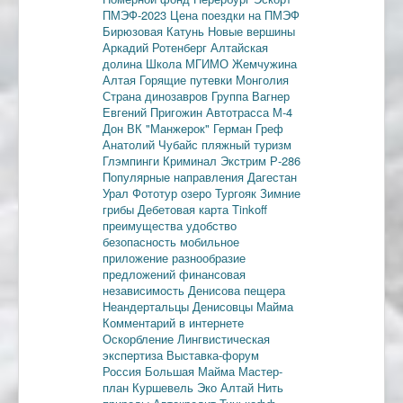
ПМЭФ-2023
Цена поездки на ПМЭФ
Бирюзовая Катунь
Новые вершины
Аркадий Ротенберг
Алтайская
долина
Школа МГИМО
Жемчужина
Алтая
Горящие путевки
Монголия
Страна динозавров
Группа Вагнер
Евгений Пригожин
Автотрасса М-4
Дон
ВК "Манжерок"
Герман Греф
Анатолий Чубайс
пляжный туризм
Глэмпинги
Криминал
Экстрим
Р-286
Популярные направления
Дагестан
Урал
Фототур
озеро Тургояк
Зимние
грибы
Дебетовая карта
Tinkoff
преимущества
удобство
безопасность
мобильное
приложение
разнообразие
предложений
финансовая
независимость
Денисова пещера
Неандертальцы
Денисовцы
Майма
Комментарий в интернете
Оскорбление
Лингвистическая
экспертиза
Выставка-форум
Россия
Большая Майма
Мастер-
план
Куршевель
Эко Алтай Нить