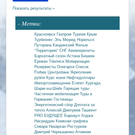
- Метки:
Красноярск
Газпром
Туризм
Крым
Турбизнес
Эль Мюрид
Норильск
Путорана
Кандинский
Фильм
"Территория"
СНГ
Авиаперелеты
Бархатный сезон
Астана
Бишкек
Ереван
Тбилиси
Мобиризация
Резервисты
Олигархи
Список
Forbes
Центробанк
Укрепление
рубля
Курс юаня
Нефтедоллары
Импортозамещение
Египет
Хургада
Шарм-эш-Шейх
Горящие туры
Частичная мобилизация
Туры в
Германию
Гостиницы
Энергетический сбор
Доплата за
тепло
Алексей Дмитриев
Ташкент
PRO БУДУЩЕЕ
Барнаул
Ходжа
Насреддин
Книжная графика
Севара Назархан
Ростуризм
Дмитрий Чернышенко
Атомная