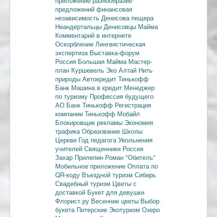
приложение
разнообразие
предложений
финансовая
независимость
Денисова пещера
Неандертальцы
Денисовцы
Майма
Комментарий в интернете
Оскорбление
Лингвистическая
экспертиза
Выставка-форум
Россия
Большая Майма
Мастер-
план
Куршевель
Эко Алтай Нить
природы
Автокредит
Тинькофф
Банк
Машина в кредит
Менеджер
по туризму
Профессия будущего
АО Банк Тинькофф
Регистрация
компании
Тинькофф Мобайл
Блокировщик рекламы
Экономия
трафика
Образование
Школы
Церкви
Год педагога
Увольнения
учителей
Священники
Россия
Захар Прилепин
Роман "Обитель"
Мобильное приложение
Оплата по
QR-коду
Въездной туризм
Сибирь
Свадебный туризм
Цветы с
доставкой
Букет для девушки
Флорист.ру
Весенние цветы
Выбор
букета
Питерские
Экотуризм
Озеро