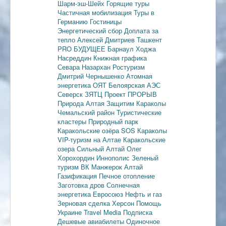
Шарм-эш-Шейх
Горящие туры
Частичная мобилизация
Туры в
Германию
Гостиницы
Энергетический сбор
Доплата за
тепло
Алексей Дмитриев
Ташкент
PRO БУДУЩЕЕ
Барнаул
Ходжа
Насреддин
Книжная графика
Севара Назархан
Ростуризм
Дмитрий Чернышенко
Атомная
энергетика
ОЯТ
Белоярская АЭС
Северск
ЗЯТЦ
Проект ПРОРЫВ
Природа Алтая
Защитим Караколы
Чемальский район
Туристические
кластеры
Природный парк
Каракольские озёра
SOS Караколы
VIP-туризм на Алтае
Каракольские
озера
Сильный Алтай
Олег
Хорохордин
Иннополис
Зеленый
туризм
ВК Манжерок
Алтай
Газификация
Печное отопление
Заготовка дров
Солнечная
энергетика
Евросоюз
Нефть и газ
Зерновая сделка
Херсон
Помощь
Украине
Travel Media
Подписка
Дешевые авиабилеты
Одиночное