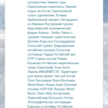
путешествие
Зимние туры
Горнолыжные комплексы
Зимний
отдых на Алтае
Горнолыжный
сезон
туркомплекс Клевер
Арбитражный процесс
Автодорога
из Абакана
Внутренний туризм
Красноярский экономический
форум
Абакан - Бийск
Закон о
туризме
Чувашия туристическая
Шолбан Кара-оол
Господдержка
Сельский туризм
Традиционные
алтайские жилища
Сельские
гостиницы
Чадыр
Алтайский аил
ОТР
Страна поэтов
Римма
Казакова
Алтайские национальные
танцы
Хореограф Анастасия
Лирова
#МЫВМЕСТЕ
Территория
для жизни
проект Чистый Алтай
Олег Белозеров
Инна Муклаева
World Music
Новая Азия
Chorchok
Альбом ЧОРЧОК
Russian World
Music Chart 2022
Алтай-кижи
Тюркский мир Большого Алтая
Этнографическая экспедиция
Кыргызы и алтайцы
Алтайская