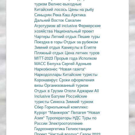
туризм
Велнес-выходные
Китайский лосось
Цены на рыбу
Синьцзян
Река Каш
Арктика
Дальний Восток
Сахалин
Агротуризм
all inclusive
Фермерские
хозяйства
Национальный проект
Чартеры
Летний отдых
Пешие туры
Поездка в горы
Отдых за рубежом
Зимний отдых
Каникулы в Египте
Пляжный отдых
Цена летних туров
MITT-2023
Прорыв года
Исполком
МАСС
Белуха
Сергей Адоньев
Наркобизнес
"Новая газета"
Наркодоллары
Китайские туристы
Коронавирус
Сроки оформления
визы
Организованный туризм
Отдых в Грузии
Отели Аджарии
All
Inclusive
Батуми
Российские
туристы
Синюха
Зимний туризм
Сбер
Горнолыжный комплекс
Курорт "Манжерок"
Пелагея
"Новая
Азия"
Туроператоры
НДС
Туры по
России
Электроотопление
Гидроэнергетика
Гелиостанции
Проект "Чистый воздух"
Сезон 2023