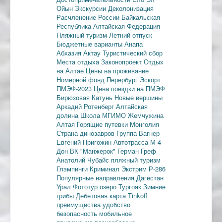
Ойын
Экскурсии
Деколонизация
Расчленение России
Байкальская
Республика
Алтайская Федерация
Пляжный туризм
Летний отпуск
Бюджетные варианты
Анапа
Абхазия
Актау
Туристический сбор
Места отдыха
Законопроект
Отдых
на Алтае
Цены на проживание
Номерной фонд
Перербург
Эскорт
ПМЭФ-2023
Цена поездки на ПМЭФ
Бирюзовая Катунь
Новые вершины
Аркадий Ротенберг
Алтайская
долина
Школа МГИМО
Жемчужина
Алтая
Горящие путевки
Монголия
Страна динозавров
Группа Вагнер
Евгений Пригожин
Автотрасса М-4
Дон
ВК "Манжерок"
Герман Греф
Анатолий Чубайс
пляжный туризм
Глэмпинги
Криминал
Экстрим
Р-286
Популярные направления
Дагестан
Урал
Фототур
озеро Тургояк
Зимние
грибы
Дебетовая карта
Tinkoff
преимущества
удобство
безопасность
мобильное