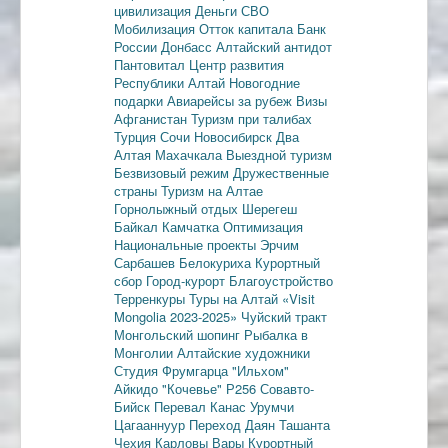
цивилизация
Деньги
СВО
Мобилизация
Отток капитала
Банк
России
Донбасс
Алтайский антидот
Пантовитал
Центр развития
Республики Алтай
Новогодние
подарки
Авиарейсы за рубеж
Визы
Афганистан
Туризм при талибах
Турция
Сочи
Новосибирск
Два
Алтая
Махачкала
Выездной туризм
Безвизовый режим
Дружественные
страны
Туризм на Алтае
Горнолыжный отдых
Шерегеш
Байкал
Камчатка
Оптимизация
Национальные проекты
Эрчим
Сарбашев
Белокуриха
Курортный
сбор
Город-курорт
Благоустройство
Терренкуры
Туры на Алтай
«Visit
Mongolia 2023-2025»
Чуйский тракт
Монгольский шопинг
Рыбалка в
Монголии
Алтайские художники
Студия Фрумгарца
"Ильхом"
Айкидо
"Кочевье"
Р256
Совавто-
Бийск
Перевал Канас
Урумчи
Цагааннуур
Переход Даян
Ташанта
Чехия
Карловы Вары
Курортный