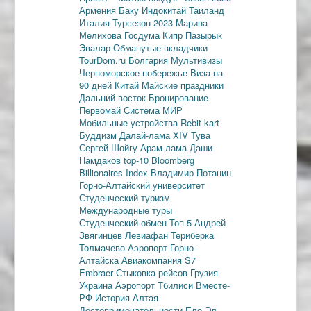
Армения
Баку
Индокитай
Таиланд
Италия
Турсезон 2023
Марина
Мелихова
Госдума
Кипр
Пазырык
Эвалар
Обманутые вкладчики
TourDom.ru
Болгария
Мультивизы
Черноморское побережье
Виза на
90 дней
Китай
Майские праздники
Дальний восток
Бронирование
Первомай
Система МИР
Мобильные устройства
Rebit kart
Буддизм
Далай-лама XIV
Тува
Сергей Шойгу
Арам-лама
Даши
Намдаков
top-10
Bloomberg
Billionaires Index
Владимир Потанин
Горно-Алтайский университет
Студенческий туризм
Международные туры
Студенческий обмен
Топ-5
Андрей
Звягинцев
Левиафан
Териберка
Толмачево
Аэропорт Горно-
Алтайска
Авиакомпания S7
Embraer
Стыковка рейсов
Грузия
Украина
Аэропорт Тбилиси
Вместе-
РФ
История Алтая
Достопримечательности
Ело
Эл