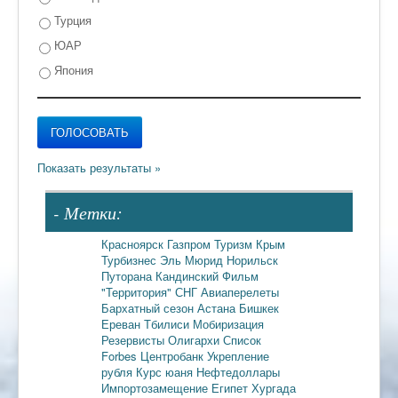
Турция
ЮАР
Япония
- Метки:
Красноярск
Газпром
Туризм
Крым
Турбизнес
Эль Мюрид
Норильск
Путорана
Кандинский
Фильм
"Территория"
СНГ
Авиаперелеты
Бархатный сезон
Астана
Бишкек
Ереван
Тбилиси
Мобиризация
Резервисты
Олигархи
Список
Forbes
Центробанк
Укрепление
рубля
Курс юаня
Нефтедоллары
Импортозамещение
Египет
Хургада