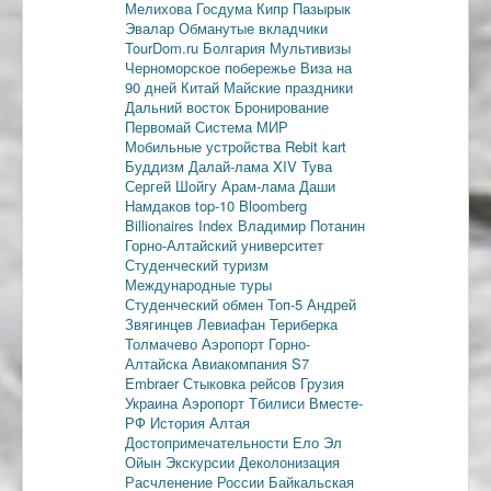
Мелихова
Госдума
Кипр
Пазырык
Эвалар
Обманутые вкладчики
TourDom.ru
Болгария
Мультивизы
Черноморское побережье
Виза на
90 дней
Китай
Майские праздники
Дальний восток
Бронирование
Первомай
Система МИР
Мобильные устройства
Rebit kart
Буддизм
Далай-лама XIV
Тува
Сергей Шойгу
Арам-лама
Даши
Намдаков
top-10
Bloomberg
Billionaires Index
Владимир Потанин
Горно-Алтайский университет
Студенческий туризм
Международные туры
Студенческий обмен
Топ-5
Андрей
Звягинцев
Левиафан
Териберка
Толмачево
Аэропорт Горно-
Алтайска
Авиакомпания S7
Embraer
Стыковка рейсов
Грузия
Украина
Аэропорт Тбилиси
Вместе-
РФ
История Алтая
Достопримечательности
Ело
Эл
Ойын
Экскурсии
Деколонизация
Расчленение России
Байкальская