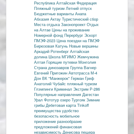
Республика
Алтайская Федерация
Пляжный туризм
Летний отпуск
Бюджетные варианты
Анапа
Абхазия
Актау
Туристический сбор
Места отдыха
Законопроект
Отдых
на Алтае
Цены на проживание
Номерной фонд
Перербург
Эскорт
ПМЭФ-2023
Цена поездки на ПМЭФ
Бирюзовая Катунь
Новые вершины
Аркадий Ротенберг
Алтайская
долина
Школа МГИМО
Жемчужина
Алтая
Горящие путевки
Монголия
Страна динозавров
Группа Вагнер
Евгений Пригожин
Автотрасса М-4
Дон
ВК "Манжерок"
Герман Греф
Анатолий Чубайс
пляжный туризм
Глэмпинги
Криминал
Экстрим
Р-286
Популярные направления
Дагестан
Урал
Фототур
озеро Тургояк
Зимние
грибы
Дебетовая карта
Tinkoff
преимущества
удобство
безопасность
мобильное
приложение
разнообразие
предложений
финансовая
независимость
Денисова пещера