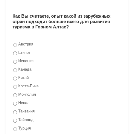
Как Вы считаете, опыт какой из зарубежных
стран подходит больше всего для развития
туризма в Горном Алтае?
Австрия
Египет
Испания
Канада
Китай
Коста-Рика
Монголия
Непал
Танзания
Тайланд
Турция