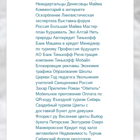
Неандертальцы
Денисовцы
Майма
Комментарий в интернете
Оскорбление
Лингвистическая
экспертиза
Выставка-форум
Россия
Большая Майма
Мастер-
план
Куршевель
Эко Алтай Нить
природы
Автокредит
Тинькофф
Банк
Машина в кредит
Менеджер
по туризму
Профессия будущего
АО Банк Тинькофф
Регистрация
компании
Тинькофф Мобайл
Блокировщик рекламы
Экономия
трафика
Образование
Школы
Церкви
Год педагога
Увольнения
учителей
Священники
Россия
Захар Прилепин
Роман "Обитель"
Мобильное приложение
Оплата по
QR-коду
Въездной туризм
Сибирь
Свадебный туризм
Цветы с
доставкой
Букет для девушки
Флорист.ру
Весенние цветы
Выбор
букета
Питерские
Экотуризм
Озеро
Манжерокское
Кредит под залог
автомобиля
Недвижимость
Турчак
Сибирский форум риэлторов