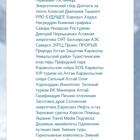
Энергетический сбор
Доплата за
тепло
Алексей Дмитриев
Ташкент
PRO БУДУЩЕЕ
Барнаул
Ходжа
Насреддин
Книжная графика
Севара Назархан
Ростуризм
Дмитрий Чернышенко
Атомная
энергетика
ОЯТ
Белоярская АЭС
Северск
ЗЯТЦ
Проект ПРОРЫВ
Природа Алтая
Защитим Караколы
Чемальский район
Туристические
кластеры
Природный парк
Каракольские озёра
SOS Караколы
VIP-туризм на Алтае
Каракольские
озера
Сильный Алтай
Олег
Хорохордин
Иннополис
Зеленый
туризм
ВК Манжерок
Алтай
Газификация
Печное отопление
Заготовка дров
Солнечная
энергетика
Евросоюз
Нефть и газ
Зерновая сделка
Херсон
Помощь
Украине
Travel Media
Подписка
Дешевые авиабилеты
Одиночное
путешествие
Зимние туры
Горнолыжные комплексы
Зимний