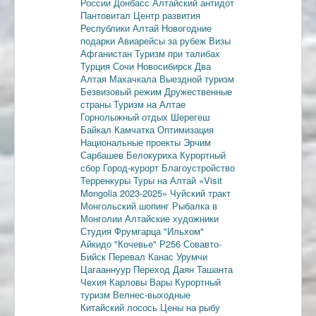
России
Донбасс
Алтайский антидот
Пантовитал
Центр развития
Республики Алтай
Новогодние
подарки
Авиарейсы за рубеж
Визы
Афганистан
Туризм при талибах
Турция
Сочи
Новосибирск
Два
Алтая
Махачкала
Выездной туризм
Безвизовый режим
Дружественные
страны
Туризм на Алтае
Горнолыжный отдых
Шерегеш
Байкал
Камчатка
Оптимизация
Национальные проекты
Эрчим
Сарбашев
Белокуриха
Курортный
сбор
Город-курорт
Благоустройство
Терренкуры
Туры на Алтай
«Visit
Mongolia 2023-2025»
Чуйский тракт
Монгольский шопинг
Рыбалка в
Монголии
Алтайские художники
Студия Фрумгарца
"Ильхом"
Айкидо
"Кочевье"
Р256
Совавто-
Бийск
Перевал Канас
Урумчи
Цагааннуур
Переход Даян
Ташанта
Чехия
Карловы Вары
Курортный
туризм
Велнес-выходные
Китайский лосось
Цены на рыбу