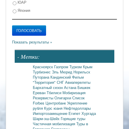
ЮАР
Япония
- Метки:
Красноярск
Газпром
Туризм
Крым
Турбизнес
Эль Мюрид
Норильск
Путорана
Кандинский
Фильм
"Территория"
СНГ
Авиаперелеты
Бархатный сезон
Астана
Бишкек
Ереван
Тбилиси
Мобиризация
Резервисты
Олигархи
Список
Forbes
Центробанк
Укрепление
рубля
Курс юаня
Нефтедоллары
Импортозамещение
Египет
Хургада
Шарм-эш-Шейх
Горящие туры
Частичная мобилизация
Туры в
Германию
Гостиницы