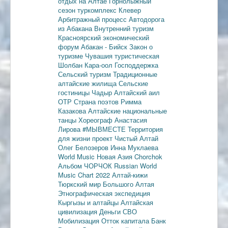
отдых на Алтае
Горнолыжный
сезон
туркомплекс Клевер
Арбитражный процесс
Автодорога
из Абакана
Внутренний туризм
Красноярский экономический
форум
Абакан - Бийск
Закон о
туризме
Чувашия туристическая
Шолбан Кара-оол
Господдержка
Сельский туризм
Традиционные
алтайские жилища
Сельские
гостиницы
Чадыр
Алтайский аил
ОТР
Страна поэтов
Римма
Казакова
Алтайские национальные
танцы
Хореограф Анастасия
Лирова
#МЫВМЕСТЕ
Территория
для жизни
проект Чистый Алтай
Олег Белозеров
Инна Муклаева
World Music
Новая Азия
Chorchok
Альбом ЧОРЧОК
Russian World
Music Chart 2022
Алтай-кижи
Тюркский мир Большого Алтая
Этнографическая экспедиция
Кыргызы и алтайцы
Алтайская
цивилизация
Деньги
СВО
Мобилизация
Отток капитала
Банк