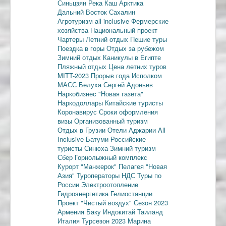
Синьцзян
Река Каш
Арктика
Дальний Восток
Сахалин
Агротуризм
all inclusive
Фермерские
хозяйства
Национальный проект
Чартеры
Летний отдых
Пешие туры
Поездка в горы
Отдых за рубежом
Зимний отдых
Каникулы в Египте
Пляжный отдых
Цена летних туров
MITT-2023
Прорыв года
Исполком
МАСС
Белуха
Сергей Адоньев
Наркобизнес
"Новая газета"
Наркодоллары
Китайские туристы
Коронавирус
Сроки оформления
визы
Организованный туризм
Отдых в Грузии
Отели Аджарии
All
Inclusive
Батуми
Российские
туристы
Синюха
Зимний туризм
Сбер
Горнолыжный комплекс
Курорт "Манжерок"
Пелагея
"Новая
Азия"
Туроператоры
НДС
Туры по
России
Электроотопление
Гидроэнергетика
Гелиостанции
Проект "Чистый воздух"
Сезон 2023
Армения
Баку
Индокитай
Таиланд
Италия
Турсезон 2023
Марина