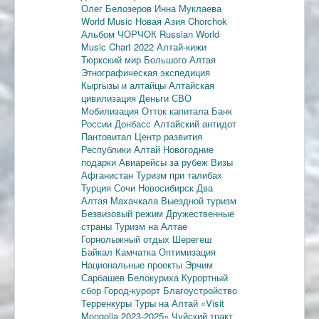
Олег Белозеров
Инна Муклаева
World Music
Новая Азия
Chorchok
Альбом ЧОРЧОК
Russian World
Music Chart 2022
Алтай-кижи
Тюркский мир Большого Алтая
Этнографическая экспедиция
Кыргызы и алтайцы
Алтайская
цивилизация
Деньги
СВО
Мобилизация
Отток капитала
Банк
России
Донбасс
Алтайский антидот
Пантовитал
Центр развития
Республики Алтай
Новогодние
подарки
Авиарейсы за рубеж
Визы
Афганистан
Туризм при талибах
Турция
Сочи
Новосибирск
Два
Алтая
Махачкала
Выездной туризм
Безвизовый режим
Дружественные
страны
Туризм на Алтае
Горнолыжный отдых
Шерегеш
Байкал
Камчатка
Оптимизация
Национальные проекты
Эрчим
Сарбашев
Белокуриха
Курортный
сбор
Город-курорт
Благоустройство
Терренкуры
Туры на Алтай
«Visit
Mongolia 2023-2025»
Чуйский тракт