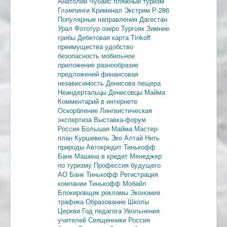
Анатолий Чубайс
пляжный туризм
Глэмпинги
Криминал
Экстрим
Р-286
Популярные направления
Дагестан
Урал
Фототур
озеро Тургояк
Зимние
грибы
Дебетовая карта
Tinkoff
преимущества
удобство
безопасность
мобильное
приложение
разнообразие
предложений
финансовая
независимость
Денисова пещера
Неандертальцы
Денисовцы
Майма
Комментарий в интернете
Оскорбление
Лингвистическая
экспертиза
Выставка-форум
Россия
Большая Майма
Мастер-
план
Куршевель
Эко Алтай Нить
природы
Автокредит
Тинькофф
Банк
Машина в кредит
Менеджер
по туризму
Профессия будущего
АО Банк Тинькофф
Регистрация
компании
Тинькофф Мобайл
Блокировщик рекламы
Экономия
трафика
Образование
Школы
Церкви
Год педагога
Увольнения
учителей
Священники
Россия