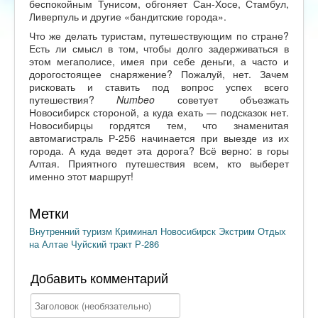
беспокойным Тунисом, обгоняет Сан-Хосе, Стамбул,
Ливерпуль и другие «бандитские города».
Что же делать туристам, путешествующим по стране?
Есть ли смысл в том, чтобы долго задерживаться в
этом мегаполисе, имея при себе деньги, а часто и
дорогостоящее снаряжение? Пожалуй, нет. Зачем
рисковать и ставить под вопрос успех всего
путешествия?
Numbeo
советует объезжать
Новосибирск стороной, а куда ехать — подсказок нет.
Новосибирцы гордятся тем, что знаменитая
автомагистраль Р-256 начинается при выезде из их
города. А куда ведет эта дорога? Всё верно: в горы
Алтая. Приятного путешествия всем, кто выберет
именно этот маршрут!
Метки
Внутренний туризм
Криминал
Новосибирск
Экстрим
Отдых
на Алтае
Чуйский тракт
Р-286
Добавить комментарий