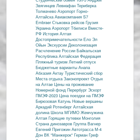
Звягинцев
Левиафан
Териберка
Толмачево
Аэропорт Горно-
Алтайска
Авиакомпания S7
Embraer
Стыковка рейсов
Грузия
Украина
Аэропорт Тбилиси
Вместе-
РФ
История Алтая
Достопримечательности
Ело
Эл
Ойын
Экскурсии
Деколонизация
Расчленение России
Байкальская
Республика
Алтайская Федерация
Пляжный туризм
Летний отпуск
Бюджетные варианты
Анапа
Абхазия
Актау
Туристический сбор
Места отдыха
Законопроект
Отдых
на Алтае
Цены на проживание
Номерной фонд
Перербург
Эскорт
ПМЭФ-2023
Цена поездки на ПМЭФ
Бирюзовая Катунь
Новые вершины
Аркадий Ротенберг
Алтайская
долина
Школа МГИМО
Жемчужина
Алтая
Горящие путевки
Монголия
Страна динозавров
Группа Вагнер
Евгений Пригожин
Автотрасса М-4
Дон
ВК "Манжерок"
Герман Греф