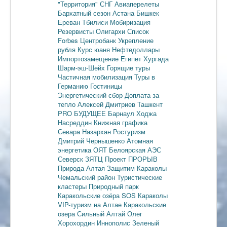
"Территория"
СНГ
Авиаперелеты
Бархатный сезон
Астана
Бишкек
Ереван
Тбилиси
Мобиризация
Резервисты
Олигархи
Список
Forbes
Центробанк
Укрепление
рубля
Курс юаня
Нефтедоллары
Импортозамещение
Египет
Хургада
Шарм-эш-Шейх
Горящие туры
Частичная мобилизация
Туры в
Германию
Гостиницы
Энергетический сбор
Доплата за
тепло
Алексей Дмитриев
Ташкент
PRO БУДУЩЕЕ
Барнаул
Ходжа
Насреддин
Книжная графика
Севара Назархан
Ростуризм
Дмитрий Чернышенко
Атомная
энергетика
ОЯТ
Белоярская АЭС
Северск
ЗЯТЦ
Проект ПРОРЫВ
Природа Алтая
Защитим Караколы
Чемальский район
Туристические
кластеры
Природный парк
Каракольские озёра
SOS Караколы
VIP-туризм на Алтае
Каракольские
озера
Сильный Алтай
Олег
Хорохордин
Иннополис
Зеленый