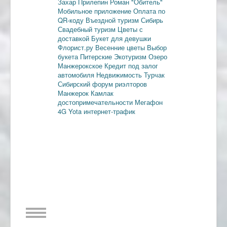
Захар Прилепин
Роман "Обитель"
Мобильное приложение
Оплата по
QR-коду
Въездной туризм
Сибирь
Свадебный туризм
Цветы с
доставкой
Букет для девушки
Флорист.ру
Весенние цветы
Выбор
букета
Питерские
Экотуризм
Озеро
Манжерокское
Кредит под залог
автомобиля
Недвижимость
Турчак
Сибирский форум риэлторов
Манжерок
Камлак
достопримечательности
Мегафон
4G
Yota
интернет-трафик