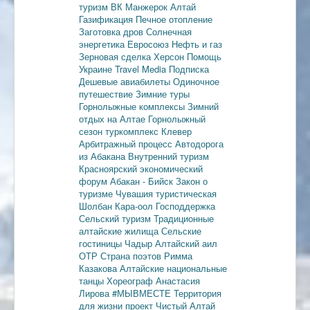
туризм
ВК Манжерок
Алтай
Газификация
Печное отопление
Заготовка дров
Солнечная
энергетика
Евросоюз
Нефть и газ
Зерновая сделка
Херсон
Помощь
Украине
Travel Media
Подписка
Дешевые авиабилеты
Одиночное
путешествие
Зимние туры
Горнолыжные комплексы
Зимний
отдых на Алтае
Горнолыжный
сезон
туркомплекс Клевер
Арбитражный процесс
Автодорога
из Абакана
Внутренний туризм
Красноярский экономический
форум
Абакан - Бийск
Закон о
туризме
Чувашия туристическая
Шолбан Кара-оол
Господдержка
Сельский туризм
Традиционные
алтайские жилища
Сельские
гостиницы
Чадыр
Алтайский аил
ОТР
Страна поэтов
Римма
Казакова
Алтайские национальные
танцы
Хореограф Анастасия
Лирова
#МЫВМЕСТЕ
Территория
для жизни
проект Чистый Алтай