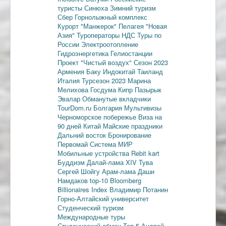
туристы
Синюха
Зимний туризм
Сбер
Горнолыжный комплекс
Курорт "Манжерок"
Пелагея
"Новая
Азия"
Туроператоры
НДС
Туры по
России
Электроотопление
Гидроэнергетика
Гелиостанции
Проект "Чистый воздух"
Сезон 2023
Армения
Баку
Индокитай
Таиланд
Италия
Турсезон 2023
Марина
Мелихова
Госдума
Кипр
Пазырык
Эвалар
Обманутые вкладчики
TourDom.ru
Болгария
Мультивизы
Черноморское побережье
Виза на
90 дней
Китай
Майские праздники
Дальний восток
Бронирование
Первомай
Система МИР
Мобильные устройства
Rebit kart
Буддизм
Далай-лама XIV
Тува
Сергей Шойгу
Арам-лама
Даши
Намдаков
top-10
Bloomberg
Billionaires Index
Владимир Потанин
Горно-Алтайский университет
Студенческий туризм
Международные туры
Студенческий обмен
Топ-5
Андрей