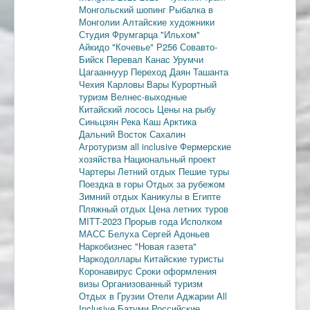
Монгольский шопинг
Рыбалка в
Монголии
Алтайские художники
Студия Фрумгарца
"Ильхом"
Айкидо
"Кочевье"
Р256
Совавто-
Бийск
Перевал Канас
Урумчи
Цагааннуур
Переход Даян
Ташанта
Чехия
Карловы Вары
Курортный
туризм
Велнес-выходные
Китайский лосось
Цены на рыбу
Синьцзян
Река Каш
Арктика
Дальний Восток
Сахалин
Агротуризм
all inclusive
Фермерские
хозяйства
Национальный проект
Чартеры
Летний отдых
Пешие туры
Поездка в горы
Отдых за рубежом
Зимний отдых
Каникулы в Египте
Пляжный отдых
Цена летних туров
MITT-2023
Прорыв года
Исполком
МАСС
Белуха
Сергей Адоньев
Наркобизнес
"Новая газета"
Наркодоллары
Китайские туристы
Коронавирус
Сроки оформления
визы
Организованный туризм
Отдых в Грузии
Отели Аджарии
All
Inclusive
Батуми
Российские