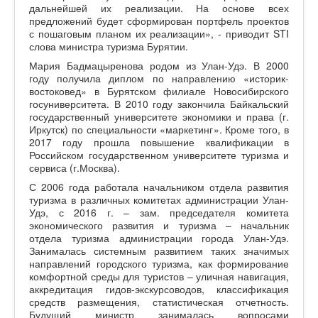
дальнейшей их реализации. На основе всех
предложений будет сформирован портфель проектов
с пошаговым планом их реализации», - приводит STI
слова министра туризма Бурятии.
Мария Бадмацыренова родом из Улан-Удэ. В 2000
году получила диплом по направлению «историк-
востоковед» в Бурятском филиале Новосибирского
госуниверситета. В 2010 году закончила Байкальский
государственный университете экономики и права (г.
Иркутск) по специальности «маркетинг». Кроме того, в
2017 году прошла повышение квалификации в
Российском государственном университете туризма и
сервиса (г.Москва).
С 2006 года работала начальником отдела развития
туризма в различных комитетах администрации Улан-
Удэ, с 2016 г. – зам. председателя комитета
экономического развития и туризма – начальник
отдела туризма администрации города Улан-Удэ.
Занималась системным развитием таких значимых
направлений городского туризма, как формирование
комфортной среды для туристов – уличная навигация,
аккредитация гидов-экскурсоводов, классификация
средств размещения, статистическая отчетность.
Будущий министр занималась вопросами