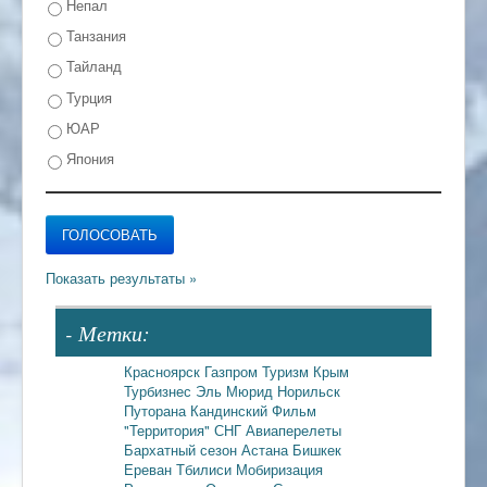
Непал
Танзания
Тайланд
Турция
ЮАР
Япония
- Метки:
Красноярск
Газпром
Туризм
Крым
Турбизнес
Эль Мюрид
Норильск
Путорана
Кандинский
Фильм
"Территория"
СНГ
Авиаперелеты
Бархатный сезон
Астана
Бишкек
Ереван
Тбилиси
Мобиризация