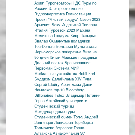
Азия"
Туроператоры
НДС
Туры по
России
Электроотопление
Гидроэнергетика
Гелиостанции
Проект "Чистый воздух"
Сезон 2023
Армения
Баку
Индокитай
Таиланд
Италия
Турсезон 2023
Марина
Мелихова
Госдума
Кипр
Пазырык
Эвалар
Обманутые вкладчики
TourDom.ru
Болгария
Мультивизы
Черноморское побережье
Виза на
90 дней
Китай
Майские праздники
Дальний восток
Бронирование
Первомай
Система МИР
Мобильные устройства
Rebit kart
Буддизм
Далай-лама XIV
Тува
Сергей Шойгу
Арам-лама
Даши
Намдаков
top-10
Bloomberg
Billionaires Index
Владимир Потанин
Горно-Алтайский университет
Студенческий туризм
Международные туры
Студенческий обмен
Топ-5
Андрей
Звягинцев
Левиафан
Териберка
Толмачево
Аэропорт Горно-
Алтайска
Авиакомпания S7