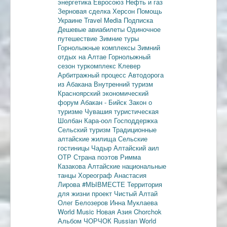
энергетика
Евросоюз
Нефть и газ
Зерновая сделка
Херсон
Помощь
Украине
Travel Media
Подписка
Дешевые авиабилеты
Одиночное
путешествие
Зимние туры
Горнолыжные комплексы
Зимний
отдых на Алтае
Горнолыжный
сезон
туркомплекс Клевер
Арбитражный процесс
Автодорога
из Абакана
Внутренний туризм
Красноярский экономический
форум
Абакан - Бийск
Закон о
туризме
Чувашия туристическая
Шолбан Кара-оол
Господдержка
Сельский туризм
Традиционные
алтайские жилища
Сельские
гостиницы
Чадыр
Алтайский аил
ОТР
Страна поэтов
Римма
Казакова
Алтайские национальные
танцы
Хореограф Анастасия
Лирова
#МЫВМЕСТЕ
Территория
для жизни
проект Чистый Алтай
Олег Белозеров
Инна Муклаева
World Music
Новая Азия
Chorchok
Альбом ЧОРЧОК
Russian World