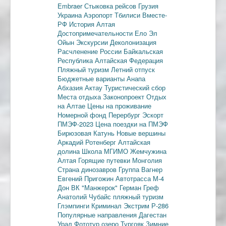
Embraer
Стыковка рейсов
Грузия
Украина
Аэропорт Тбилиси
Вместе-
РФ
История Алтая
Достопримечательности
Ело
Эл
Ойын
Экскурсии
Деколонизация
Расчленение России
Байкальская
Республика
Алтайская Федерация
Пляжный туризм
Летний отпуск
Бюджетные варианты
Анапа
Абхазия
Актау
Туристический сбор
Места отдыха
Законопроект
Отдых
на Алтае
Цены на проживание
Номерной фонд
Перербург
Эскорт
ПМЭФ-2023
Цена поездки на ПМЭФ
Бирюзовая Катунь
Новые вершины
Аркадий Ротенберг
Алтайская
долина
Школа МГИМО
Жемчужина
Алтая
Горящие путевки
Монголия
Страна динозавров
Группа Вагнер
Евгений Пригожин
Автотрасса М-4
Дон
ВК "Манжерок"
Герман Греф
Анатолий Чубайс
пляжный туризм
Глэмпинги
Криминал
Экстрим
Р-286
Популярные направления
Дагестан
Урал
Фототур
озеро Тургояк
Зимние