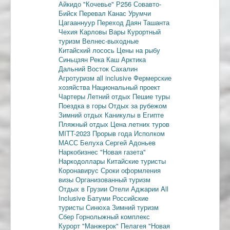
Айкидо
"Кочевье"
Р256
Совавто-
Бийск
Перевал Канас
Урумчи
Цагааннуур
Переход Даян
Ташанта
Чехия
Карловы Вары
Курортный
туризм
Велнес-выходные
Китайский лосось
Цены на рыбу
Синьцзян
Река Каш
Арктика
Дальний Восток
Сахалин
Агротуризм
all inclusive
Фермерские
хозяйства
Национальный проект
Чартеры
Летний отдых
Пешие туры
Поездка в горы
Отдых за рубежом
Зимний отдых
Каникулы в Египте
Пляжный отдых
Цена летних туров
MITT-2023
Прорыв года
Исполком
МАСС
Белуха
Сергей Адоньев
Наркобизнес
"Новая газета"
Наркодоллары
Китайские туристы
Коронавирус
Сроки оформления
визы
Организованный туризм
Отдых в Грузии
Отели Аджарии
All
Inclusive
Батуми
Российские
туристы
Синюха
Зимний туризм
Сбер
Горнолыжный комплекс
Курорт "Манжерок"
Пелагея
"Новая