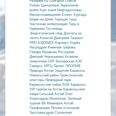
Резервисты
Олигархи
Список
Forbes
Центробанк
Укрепление
рубля
Курс юаня
Нефтедоллары
Импортозамещение
Египет
Хургада
Шарм-эш-Шейх
Горящие туры
Частичная мобилизация
Туры в
Германию
Гостиницы
Энергетический сбор
Доплата за
тепло
Алексей Дмитриев
Ташкент
PRO БУДУЩЕЕ
Барнаул
Ходжа
Насреддин
Книжная графика
Севара Назархан
Ростуризм
Дмитрий Чернышенко
Атомная
энергетика
ОЯТ
Белоярская АЭС
Северск
ЗЯТЦ
Проект ПРОРЫВ
Природа Алтая
Защитим Караколы
Чемальский район
Туристические
кластеры
Природный парк
Каракольские озёра
SOS Караколы
VIP-туризм на Алтае
Каракольские
озера
Сильный Алтай
Олег
Хорохордин
Иннополис
Зеленый
туризм
ВК Манжерок
Алтай
Газификация
Печное отопление
Заготовка дров
Солнечная