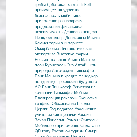
грибы
Дебетовая карта
Tinkoff
преимущества
удобство
безопасность
мобильное
приложение
разнообразие
предложений
финансовая
независимость
Денисова пещера
Неандертальцы
Денисовцы
Майма
Комментарий в интернете
Оскорбление
Лингвистическая
экспертиза
Выставка-форум
Россия
Большая Майма
Мастер-
план
Куршевель
Эко Алтай Нить
природы
Автокредит
Тинькофф
Банк
Машина в кредит
Менеджер
по туризму
Профессия будущего
АО Банк Тинькофф
Регистрация
компании
Тинькофф Мобайл
Блокировщик рекламы
Экономия
трафика
Образование
Школы
Церкви
Год педагога
Увольнения
учителей
Священники
Россия
Захар Прилепин
Роман "Обитель"
Мобильное приложение
Оплата по
QR-коду
Въездной туризм
Сибирь
Свадебный туризм
Цветы с