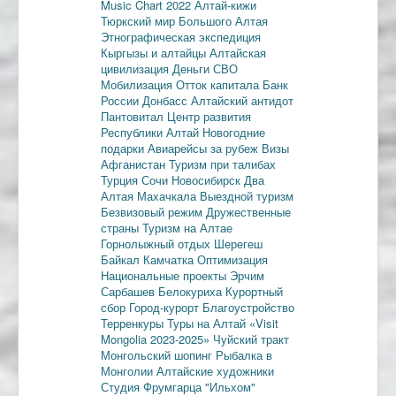
Music Chart 2022
Алтай-кижи
Тюркский мир Большого Алтая
Этнографическая экспедиция
Кыргызы и алтайцы
Алтайская
цивилизация
Деньги
СВО
Мобилизация
Отток капитала
Банк
России
Донбасс
Алтайский антидот
Пантовитал
Центр развития
Республики Алтай
Новогодние
подарки
Авиарейсы за рубеж
Визы
Афганистан
Туризм при талибах
Турция
Сочи
Новосибирск
Два
Алтая
Махачкала
Выездной туризм
Безвизовый режим
Дружественные
страны
Туризм на Алтае
Горнолыжный отдых
Шерегеш
Байкал
Камчатка
Оптимизация
Национальные проекты
Эрчим
Сарбашев
Белокуриха
Курортный
сбор
Город-курорт
Благоустройство
Терренкуры
Туры на Алтай
«Visit
Mongolia 2023-2025»
Чуйский тракт
Монгольский шопинг
Рыбалка в
Монголии
Алтайские художники
Студия Фрумгарца
"Ильхом"