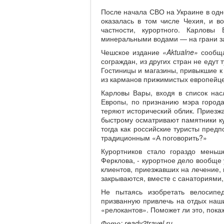
После начала СВО на Украине в одн
оказалась в том числе Чехия, и во
частности, курортного. Карлов
минеральными водами — на грани закр
Чешское издание
«Aktu
a
ln
e
»
сообща
сограждан, из других стран не едут 
Гостиницы и магазины, привыкшие к
из карманов прижимистых европейцев
Карловы Вары, входя в список на
Европы, по признанию мэра город
теряют исторический облик. Приезж
быстрому осматривают памятники ку
тогда как российские туристы пред
традиционным «А поговорить?»
Курортников стало гораздо мень
Ферклова, - курортное дело вообще 
клиентов, приезжавших на лечение, 
закрываются, вместе с санаториями,
Не пытаясь изобретать велосипе
призванную привлечь на отдых наши
«релокантов». Поможет ли это, покаж
Фото: ready2travel.ru