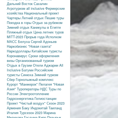
Дальний Восток
Сахалин
Агротуризм
all inclusive
Фермерские
хозяйства
Национальный проект
Чартеры
Летний отдых
Пешие туры
Поездка в горы
Отдых за рубежом
Зимний отдых
Каникулы в Египте
Пляжный отдых
Цена летних туров
MITT-2023
Прорыв года
Исполком
МАСС
Белуха
Сергей Адоньев
Наркобизнес
"Новая газета"
Наркодоллары
Китайские туристы
Коронавирус
Сроки оформления
визы
Организованный туризм
Отдых в Грузии
Отели Аджарии
All
Inclusive
Батуми
Российские
туристы
Синюха
Зимний туризм
Сбер
Горнолыжный комплекс
Курорт "Манжерок"
Пелагея
"Новая
Азия"
Туроператоры
НДС
Туры по
России
Электроотопление
Гидроэнергетика
Гелиостанции
Проект "Чистый воздух"
Сезон 2023
Армения
Баку
Индокитай
Таиланд
Италия
Турсезон 2023
Марина
Мелихова
Госдума
Кипр
Пазырык