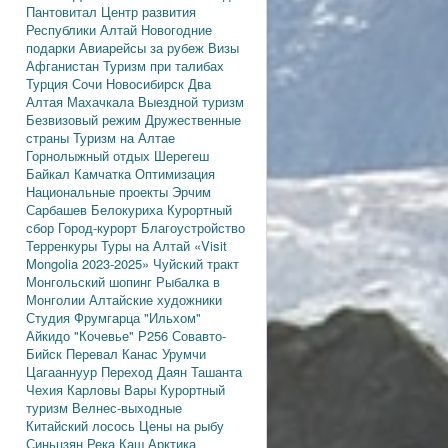
Пантовитал
Центр развития
Республики Алтай
Новогодние
подарки
Авиарейсы за рубеж
Визы
Афганистан
Туризм при талибах
Турция
Сочи
Новосибирск
Два
Алтая
Махачкала
Выездной туризм
Безвизовый режим
Дружественные
страны
Туризм на Алтае
Горнолыжный отдых
Шерегеш
Байкал
Камчатка
Оптимизация
Национальные проекты
Эрчим
Сарбашев
Белокуриха
Курортный
сбор
Город-курорт
Благоустройство
Терренкуры
Туры на Алтай
«Visit
Mongolia 2023-2025»
Чуйский тракт
Монгольский шопинг
Рыбалка в
Монголии
Алтайские художники
Студия Фрумгарца
"Ильхом"
Айкидо
"Кочевье"
Р256
Совавто-
Бийск
Перевал Канас
Урумчи
Цагааннуур
Переход Даян
Ташанта
Чехия
Карловы Вары
Курортный
туризм
Велнес-выходные
Китайский лосось
Цены на рыбу
Синьцзян
Река Каш
Арктика