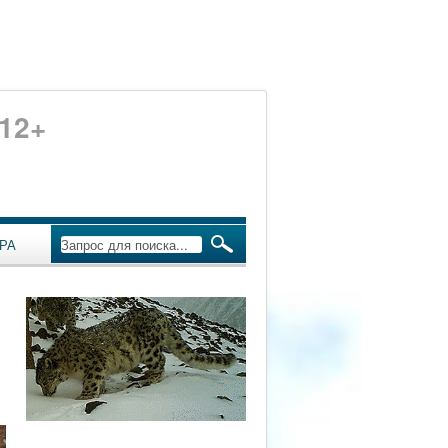
12+
РА