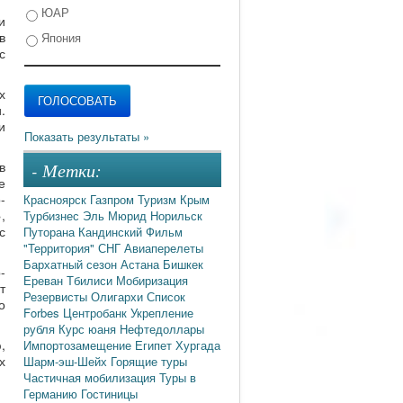
ЮАР
и
в
Япония
с
х
.
и
в
- Метки:
е
-
Красноярск
Газпром
Туризм
Крым
,
Турбизнес
Эль Мюрид
Норильск
с
Путорана
Кандинский
Фильм
"Территория"
СНГ
Авиаперелеты
Бархатный сезон
Астана
Бишкек
-
Ереван
Тбилиси
Мобиризация
т
Резервисты
Олигархи
Список
о
Forbes
Центробанк
Укрепление
рубля
Курс юаня
Нефтедоллары
,
Импортозамещение
Египет
Хургада
х
Шарм-эш-Шейх
Горящие туры
Частичная мобилизация
Туры в
Германию
Гостиницы