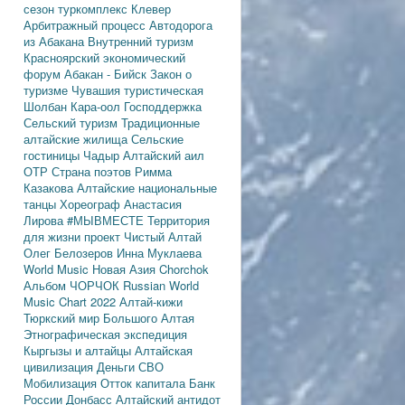
сезон
туркомплекс Клевер
Арбитражный процесс
Автодорога
из Абакана
Внутренний туризм
Красноярский экономический
форум
Абакан - Бийск
Закон о
туризме
Чувашия туристическая
Шолбан Кара-оол
Господдержка
Сельский туризм
Традиционные
алтайские жилища
Сельские
гостиницы
Чадыр
Алтайский аил
ОТР
Страна поэтов
Римма
Казакова
Алтайские национальные
танцы
Хореограф Анастасия
Лирова
#МЫВМЕСТЕ
Территория
для жизни
проект Чистый Алтай
Олег Белозеров
Инна Муклаева
World Music
Новая Азия
Chorchok
Альбом ЧОРЧОК
Russian World
Music Chart 2022
Алтай-кижи
Тюркский мир Большого Алтая
Этнографическая экспедиция
Кыргызы и алтайцы
Алтайская
цивилизация
Деньги
СВО
Мобилизация
Отток капитала
Банк
России
Донбасс
Алтайский антидот