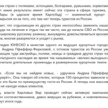
ом строю с поляками, эстонцами, болгарами, румынами, хорватам
т какие результаты имеет сейчас эта страна в сфере туризма, 
ы Вары (в царское время Карлсбад) — знаменитый курорт 
ытия из-за того, что там нет теперь туристов из России.
ет, что отдыхающие из других стран неспособны заменить наши
туда на лечение и отдых так же часто, как до начала СВО из России
 широкому русскому размаху, вынуждены довольствоваться крохам
, многие разоряются и уходят с рынка.
следия ЮНЕСКО в качестве одного из ведущих курортных городо
а Андреа Пфеффер-Феркловой, с оттоком туристов из России уж
ающие туда австрийцы, поляки, немцы и граждане других стран по
льтурного наследия во время так называемых «велнес-выходных»
почитали длительные променады в размеренном курортном темпе 
ше. «Если мы не найдем новых, - удручена Андреа Пфеффер
умрёт». Она говорит об отелях, которые 100-процентно зависели о
и это были по преимуществу гости из России. А теперь они массов
 не находя новых клиентов.
д, власти Карловых Вар проводят сейчас активную кампанию
х соотечественников, давно живущих за рубежом, и новоявленны
ут итоги года.