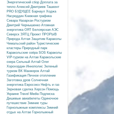
Энергетический сбор
Доплата за
тепло
Алексей Дмитриев
Ташкент
PRO БУДУЩЕЕ
Барнаул
Ходжа
Насреддин
Книжная графика
Севара Назархан
Ростуризм
Дмитрий Чернышенко
Атомная
энергетика
ОЯТ
Белоярская АЭС
Северск
ЗЯТЦ
Проект ПРОРЫВ
Природа Алтая
Защитим Караколы
Чемальский район
Туристические
кластеры
Природный парк
Каракольские озёра
SOS Караколы
VIP-туризм на Алтае
Каракольские
озера
Сильный Алтай
Олег
Хорохордин
Иннополис
Зеленый
туризм
ВК Манжерок
Алтай
Газификация
Печное отопление
Заготовка дров
Солнечная
энергетика
Евросоюз
Нефть и газ
Зерновая сделка
Херсон
Помощь
Украине
Travel Media
Подписка
Дешевые авиабилеты
Одиночное
путешествие
Зимние туры
Горнолыжные комплексы
Зимний
отдых на Алтае
Горнолыжный