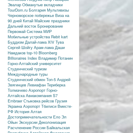
Эвалар
Обманутые вкладчики
TourDom.ru
Болгария
Мультивизы
Черноморское побережье
Виза на
90 дней
Китай
Майские праздники
Дальний восток
Бронирование
Первомай
Система МИР
Мобильные устройства
Rebit kart
Буддизм
Далай-лама XIV
Тува
Сергей Шойгу
Арам-лама
Даши
Намдаков
top-10
Bloomberg
Billionaires Index
Владимир Потанин
Горно-Алтайский университет
Студенческий туризм
Международные туры
Студенческий обмен
Топ-5
Андрей
Звягинцев
Левиафан
Териберка
Толмачево
Аэропорт Горно-
Алтайска
Авиакомпания S7
Embraer
Стыковка рейсов
Грузия
Украина
Аэропорт Тбилиси
Вместе-
РФ
История Алтая
Достопримечательности
Ело
Эл
Ойын
Экскурсии
Деколонизация
Расчленение России
Байкальская
Республика
Алтайская Федерация