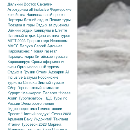
Дальний Восток
Сахалин
Агротуризм
all inclusive
Фермерские
хозяйства
Национальный проект
Чартеры
Летний отдых
Пешие туры
Поездка в горы
Отдых за рубежом
Зимний отдых
Каникулы в Египте
Пляжный отдых
Цена летних туров
MITT-2023
Прорыв года
Исполком
МАСС
Белуха
Сергей Адоньев
Наркобизнес
"Новая газета"
Наркодоллары
Китайские туристы
Коронавирус
Сроки оформления
визы
Организованный туризм
Отдых в Грузии
Отели Аджарии
All
Inclusive
Батуми
Российские
туристы
Синюха
Зимний туризм
Сбер
Горнолыжный комплекс
Курорт "Манжерок"
Пелагея
"Новая
Азия"
Туроператоры
НДС
Туры по
России
Электроотопление
Гидроэнергетика
Гелиостанции
Проект "Чистый воздух"
Сезон 2023
Армения
Баку
Индокитай
Таиланд
Италия
Турсезон 2023
Марина
Мелихова
Госдума
Кипр
Пазырык