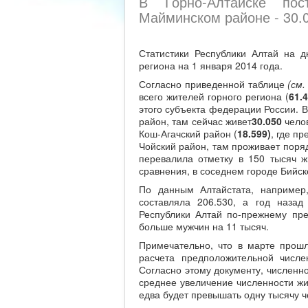
В Горно-Алтайске пос
Майминском районе - 30.
Статистики Республики Алтай на 
региона на 1 января 2014 года.
Согласно приведенной таблице
(см.
всего жителей горного региона (
61.
этого субъекта федерации России. 
район, там сейчас живет
30.050
челов
Кош-Агачский район (
18.599)
, где п
Чойский район, там проживает поря
перевалила отметку в 150 тысяч ж
сравнения, в соседнем городе Бийске
По данным Алтайстата, например
составляла 206.530, а год назад
Республики Алтай по-прежнему пр
больше мужчин на 11 тысяч.
Примечательно, что в марте прошл
расчета предположительной числе
Согласно этому документу, численно
среднее увеличение численности жи
едва будет превышать одну тысячу че