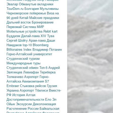
Эвалар
Обманутые вкладчики
TourDom.ru
Болгария
Мультивизы
Черноморское побережье
Виза на
90 дней
Китай
Майские праздники
Дальний восток
Бронирование
Первомай
Система МИР
Мобильные устройства
Rebit kart
Буддизм
Далай-лама XIV
Тува
Сергей Шойгу
Арам-лама
Даши
Намдаков
top-10
Bloomberg
Billionaires Index
Владимир Потанин
Горно-Алтайский университет
Студенческий туризм
Международные туры
Студенческий обмен
Топ-5
Андрей
Звягинцев
Левиафан
Териберка
Толмачево
Аэропорт Горно-
Алтайска
Авиакомпания S7
Embraer
Стыковка рейсов
Грузия
Украина
Аэропорт Тбилиси
Вместе-
РФ
История Алтая
Достопримечательности
Ело
Эл
Ойын
Экскурсии
Деколонизация
Расчленение России
Байкальская
Республика
Алтайская Федерация