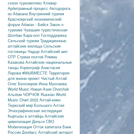
сезон
туркомплекс Клевер
Арбитражный процесс
Автодорога
из Абакана
Внутренний туризм
Красноярский экономический
форум
Абакан - Бийск
Закон о
туризме
Чувашия туристическая
Шолбан Кара-оол
Господдержка
Сельский туризм
Традиционные
алтайские жилища
Сельские
гостиницы
Чадыр
Алтайский аил
ОТР
Страна поэтов
Римма
Казакова
Алтайские национальные
танцы
Хореограф Анастасия
Лирова
#МЫВМЕСТЕ
Территория
для жизни
проект Чистый Алтай
Олег Белозеров
Инна Муклаева
World Music
Новая Азия
Chorchok
Альбом ЧОРЧОК
Russian World
Music Chart 2022
Алтай-кижи
Тюркский мир Большого Алтая
Этнографическая экспедиция
Кыргызы и алтайцы
Алтайская
цивилизация
Деньги
СВО
Мобилизация
Отток капитала
Банк
России
Донбасс
Алтайский антидот