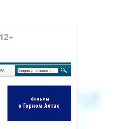
12+
РА