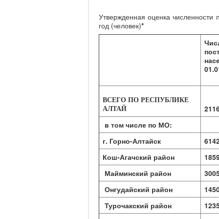
Утвержденная оценка численности п
год (человек)
*
Чис
пос
нас
01.0
ВСЕГО ПО РЕСПУБЛИКЕ
211
АЛТАЙ
в том числе по МО:
г. Горно-Алтайск
614
Кош-Агачский район
185
Майминский район
300
Онгудайский район
145
Турочакский район
123