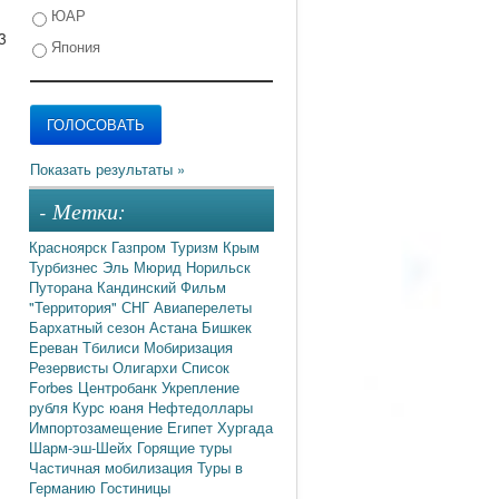
ЮАР
3
Япония
- Метки:
Красноярск
Газпром
Туризм
Крым
Турбизнес
Эль Мюрид
Норильск
Путорана
Кандинский
Фильм
"Территория"
СНГ
Авиаперелеты
Бархатный сезон
Астана
Бишкек
Ереван
Тбилиси
Мобиризация
Резервисты
Олигархи
Список
Forbes
Центробанк
Укрепление
рубля
Курс юаня
Нефтедоллары
Импортозамещение
Египет
Хургада
Шарм-эш-Шейх
Горящие туры
Частичная мобилизация
Туры в
Германию
Гостиницы