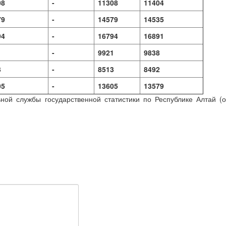
08
-
11308
11404
79
-
14579
14535
94
-
16794
16891
1
-
9921
9838
3
-
8513
8492
05
-
13605
13579
й службы государственной статистики по Республике Алтай (о