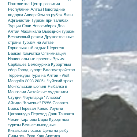
Пантовитал
Центр развития
Республики Алтай
Новогодние
подарки
Авиарейсы за рубеж
Визы
Афганистан
Туризм при талибах
Турция
Сочи
Новосибирск
Два
Алтая
Махачкала
Выездной туризм
Безвизовый режим
Дружественные
страны
Туризм на Алтае
Горнолыжный отдых
Шерегеш
Байкал
Камчатка
Оптимизация
Национальные проекты
Эрчим
Сарбашев
Белокуриха
Курортный
сбор
Город-курорт
Благоустройство
Терренкуры
Туры на Алтай
«Visit
Mongolia 2023-2025»
Чуйский тракт
Монгольский шопинг
Рыбалка в
Монголии
Алтайские художники
Студия Фрумгарца
"Ильхом"
Айкидо
"Кочевье"
Р256
Совавто-
Бийск
Перевал Канас
Урумчи
Цагааннуур
Переход Даян
Ташанта
Чехия
Карловы Вары
Курортный
туризм
Велнес-выходные
Китайский лосось
Цены на рыбу
Синьцзян
Река Каш
Арктика