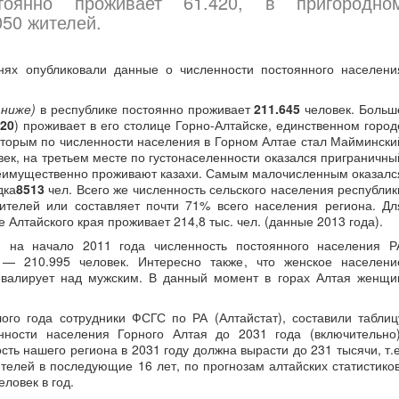
тоянно проживает 61.420, в пригородно
050 жителей.
днях опубликовали данные о численности постоянного населени
 ниже)
в республике постоянно проживает
211.645
человек. Больш
420
) проживает в его столице Горно-Алтайске, единственном город
Вторым по численности населения в Горном Алтае стал Маймински
ек, на третьем месте по густонаселенности оказался приграничны
реимущественно проживают казахи. Самым малочисленным оказалс
дка
8513
чел. Всего же численность сельского населения республик
ителей или составляет почти 71% всего населения региона. Дл
 Алтайского края проживает 214,8 тыс. чел. (данные 2013 года).
, на начало 2011 года численность постоянного населения Р
 — 210.995 человек. Интересно также, что женское населени
евалирует над мужским. В данный момент в горах Алтая женщи
ого года сотрудники ФСГС по РА (Алтайстат), составили таблиц
нности населения Горного Алтая до 2031 года (включительно)
сть нашего региона в 2031 году должна вырасти до 231 тысячи, т.е
телей в последующие 16 лет, по прогнозам алтайских статистиков
ловек в год.