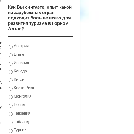
м
Как Вы считаете, опыт какой
из зарубежных стран
подходит больше всего для
развития туризма в Горном
я
Алтае?
е
е
Австрия
й
й
Египет
я
Испания
и
я
Канада
Китай
А
е
Коста-Рика
н
Монголия
Непал
у
.
Танзания
.
Тайланд
,
Турция