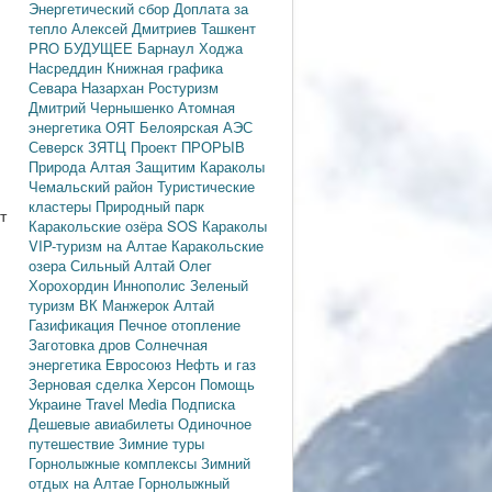
Энергетический сбор
Доплата за
тепло
Алексей Дмитриев
Ташкент
PRO БУДУЩЕЕ
Барнаул
Ходжа
Насреддин
Книжная графика
Севара Назархан
Ростуризм
Дмитрий Чернышенко
Атомная
энергетика
ОЯТ
Белоярская АЭС
Северск
ЗЯТЦ
Проект ПРОРЫВ
Природа Алтая
Защитим Караколы
Чемальский район
Туристические
кластеры
Природный парк
т
Каракольские озёра
SOS Караколы
VIP-туризм на Алтае
Каракольские
озера
Сильный Алтай
Олег
Хорохордин
Иннополис
Зеленый
туризм
ВК Манжерок
Алтай
Газификация
Печное отопление
Заготовка дров
Солнечная
энергетика
Евросоюз
Нефть и газ
Зерновая сделка
Херсон
Помощь
Украине
Travel Media
Подписка
Дешевые авиабилеты
Одиночное
путешествие
Зимние туры
Горнолыжные комплексы
Зимний
отдых на Алтае
Горнолыжный