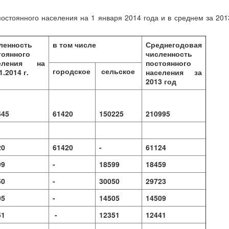
остоянного населения на 1 января 2014 года и в среднем за 201
ленность
в том числе
Среднегодовая
тоянного
численность
еления на
постоянного
городское
сельское
1.2014 г.
населения
за
2013 год
645
61420
150225
210995
20
61420
-
61124
99
-
18599
18459
50
-
30050
29723
05
-
14505
14509
51
-
12351
12441