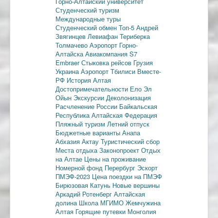
Горно-Алтайский университет
Студенческий туризм
Международные туры
Студенческий обмен
Топ-5
Андрей
Звягинцев
Левиафан
Териберка
Толмачево
Аэропорт Горно-
Алтайска
Авиакомпания S7
Embraer
Стыковка рейсов
Грузия
Украина
Аэропорт Тбилиси
Вместе-
РФ
История Алтая
Достопримечательности
Ело
Эл
Ойын
Экскурсии
Деколонизация
Расчленение России
Байкальская
Республика
Алтайская Федерация
Пляжный туризм
Летний отпуск
Бюджетные варианты
Анапа
Абхазия
Актау
Туристический сбор
Места отдыха
Законопроект
Отдых
на Алтае
Цены на проживание
Номерной фонд
Перербург
Эскорт
ПМЭФ-2023
Цена поездки на ПМЭФ
Бирюзовая Катунь
Новые вершины
Аркадий Ротенберг
Алтайская
долина
Школа МГИМО
Жемчужина
Алтая
Горящие путевки
Монголия