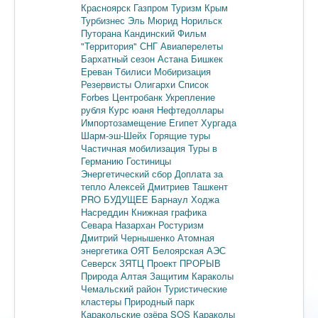
Красноярск
Газпром
Туризм
Крым
Турбизнес
Эль Мюрид
Норильск
Путорана
Кандинский
Фильм
"Территория"
СНГ
Авиаперелеты
Бархатный сезон
Астана
Бишкек
Ереван
Тбилиси
Мобиризация
Резервисты
Олигархи
Список
Forbes
Центробанк
Укрепление
рубля
Курс юаня
Нефтедоллары
Импортозамещение
Египет
Хургада
Шарм-эш-Шейх
Горящие туры
Частичная мобилизация
Туры в
Германию
Гостиницы
Энергетический сбор
Доплата за
тепло
Алексей Дмитриев
Ташкент
PRO БУДУЩЕЕ
Барнаул
Ходжа
Насреддин
Книжная графика
Севара Назархан
Ростуризм
Дмитрий Чернышенко
Атомная
энергетика
ОЯТ
Белоярская АЭС
Северск
ЗЯТЦ
Проект ПРОРЫВ
Природа Алтая
Защитим Караколы
Чемальский район
Туристические
кластеры
Природный парк
Каракольские озёра
SOS Караколы