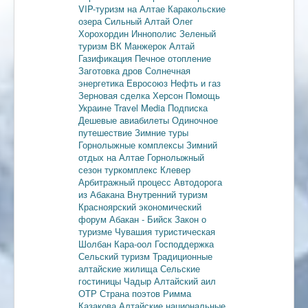
VIP-туризм на Алтае
Каракольские
озера
Сильный Алтай
Олег
Хорохордин
Иннополис
Зеленый
туризм
ВК Манжерок
Алтай
Газификация
Печное отопление
Заготовка дров
Солнечная
энергетика
Евросоюз
Нефть и газ
Зерновая сделка
Херсон
Помощь
Украине
Travel Media
Подписка
Дешевые авиабилеты
Одиночное
путешествие
Зимние туры
Горнолыжные комплексы
Зимний
отдых на Алтае
Горнолыжный
сезон
туркомплекс Клевер
Арбитражный процесс
Автодорога
из Абакана
Внутренний туризм
Красноярский экономический
форум
Абакан - Бийск
Закон о
туризме
Чувашия туристическая
Шолбан Кара-оол
Господдержка
Сельский туризм
Традиционные
алтайские жилища
Сельские
гостиницы
Чадыр
Алтайский аил
ОТР
Страна поэтов
Римма
Казакова
Алтайские национальные