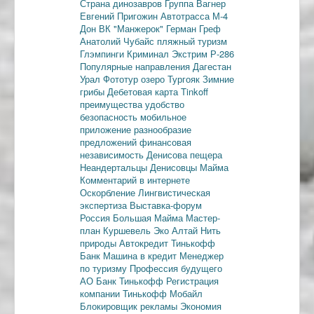
Страна динозавров
Группа Вагнер
Евгений Пригожин
Автотрасса М-4
Дон
ВК "Манжерок"
Герман Греф
Анатолий Чубайс
пляжный туризм
Глэмпинги
Криминал
Экстрим
Р-286
Популярные направления
Дагестан
Урал
Фототур
озеро Тургояк
Зимние
грибы
Дебетовая карта
Tinkoff
преимущества
удобство
безопасность
мобильное
приложение
разнообразие
предложений
финансовая
независимость
Денисова пещера
Неандертальцы
Денисовцы
Майма
Комментарий в интернете
Оскорбление
Лингвистическая
экспертиза
Выставка-форум
Россия
Большая Майма
Мастер-
план
Куршевель
Эко Алтай Нить
природы
Автокредит
Тинькофф
Банк
Машина в кредит
Менеджер
по туризму
Профессия будущего
АО Банк Тинькофф
Регистрация
компании
Тинькофф Мобайл
Блокировщик рекламы
Экономия