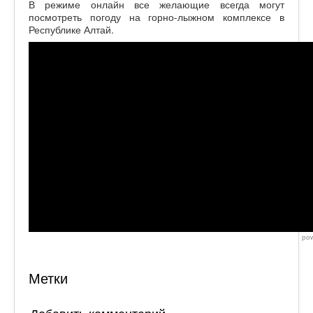
В режиме онлайн все желающие всегда могут
посмотреть погоду на горно-лыжном комплексе в
Республике Алтай.
pow
Метки