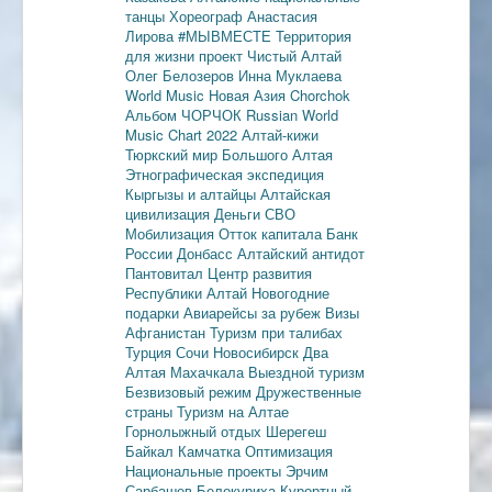
танцы
Хореограф Анастасия
Лирова
#МЫВМЕСТЕ
Территория
для жизни
проект Чистый Алтай
Олег Белозеров
Инна Муклаева
World Music
Новая Азия
Chorchok
Альбом ЧОРЧОК
Russian World
Music Chart 2022
Алтай-кижи
Тюркский мир Большого Алтая
Этнографическая экспедиция
Кыргызы и алтайцы
Алтайская
цивилизация
Деньги
СВО
Мобилизация
Отток капитала
Банк
России
Донбасс
Алтайский антидот
Пантовитал
Центр развития
Республики Алтай
Новогодние
подарки
Авиарейсы за рубеж
Визы
Афганистан
Туризм при талибах
Турция
Сочи
Новосибирск
Два
Алтая
Махачкала
Выездной туризм
Безвизовый режим
Дружественные
страны
Туризм на Алтае
Горнолыжный отдых
Шерегеш
Байкал
Камчатка
Оптимизация
Национальные проекты
Эрчим
Сарбашев
Белокуриха
Курортный