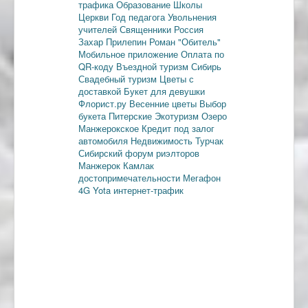
трафика
Образование
Школы
Церкви
Год педагога
Увольнения
учителей
Священники
Россия
Захар Прилепин
Роман "Обитель"
Мобильное приложение
Оплата по
QR-коду
Въездной туризм
Сибирь
Свадебный туризм
Цветы с
доставкой
Букет для девушки
Флорист.ру
Весенние цветы
Выбор
букета
Питерские
Экотуризм
Озеро
Манжерокское
Кредит под залог
автомобиля
Недвижимость
Турчак
Сибирский форум риэлторов
Манжерок
Камлак
достопримечательности
Мегафон
4G
Yota
интернет-трафик