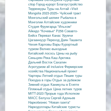
сбор
Город-курорт
Благоустройство
Терренкуры
Туры на Алтай
«Visit
Mongolia 2023-2025»
Чуйский тракт
Монгольский шопинг
Рыбалка в
Монголии
Алтайские художники
Студия Фрумгарца
"Ильхом"
Айкидо
"Кочевье"
Р256
Совавто-
Бийск
Перевал Канас
Урумчи
Цагааннуур
Переход Даян
Ташанта
Чехия
Карловы Вары
Курортный
туризм
Велнес-выходные
Китайский лосось
Цены на рыбу
Синьцзян
Река Каш
Арктика
Дальний Восток
Сахалин
Агротуризм
all inclusive
Фермерские
хозяйства
Национальный проект
Чартеры
Летний отдых
Пешие туры
Поездка в горы
Отдых за рубежом
Зимний отдых
Каникулы в Египте
Пляжный отдых
Цена летних туров
MITT-2023
Прорыв года
Исполком
МАСС
Белуха
Сергей Адоньев
Наркобизнес
"Новая газета"
Наркодоллары
Китайские туристы