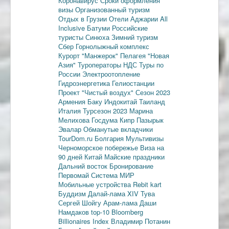
Коронавирус
Сроки оформления
визы
Организованный туризм
Отдых в Грузии
Отели Аджарии
All
Inclusive
Батуми
Российские
туристы
Синюха
Зимний туризм
Сбер
Горнолыжный комплекс
Курорт "Манжерок"
Пелагея
"Новая
Азия"
Туроператоры
НДС
Туры по
России
Электроотопление
Гидроэнергетика
Гелиостанции
Проект "Чистый воздух"
Сезон 2023
Армения
Баку
Индокитай
Таиланд
Италия
Турсезон 2023
Марина
Мелихова
Госдума
Кипр
Пазырык
Эвалар
Обманутые вкладчики
TourDom.ru
Болгария
Мультивизы
Черноморское побережье
Виза на
90 дней
Китай
Майские праздники
Дальний восток
Бронирование
Первомай
Система МИР
Мобильные устройства
Rebit kart
Буддизм
Далай-лама XIV
Тува
Сергей Шойгу
Арам-лама
Даши
Намдаков
top-10
Bloomberg
Billionaires Index
Владимир Потанин