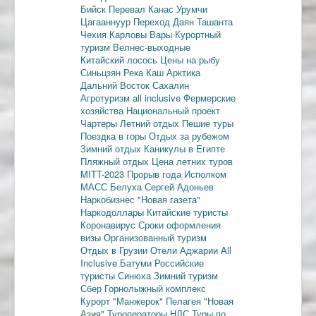
Бийск
Перевал Канас
Урумчи
Цагааннуур
Переход Даян
Ташанта
Чехия
Карловы Вары
Курортный
туризм
Велнес-выходные
Китайский лосось
Цены на рыбу
Синьцзян
Река Каш
Арктика
Дальний Восток
Сахалин
Агротуризм
all inclusive
Фермерские
хозяйства
Национальный проект
Чартеры
Летний отдых
Пешие туры
Поездка в горы
Отдых за рубежом
Зимний отдых
Каникулы в Египте
Пляжный отдых
Цена летних туров
MITT-2023
Прорыв года
Исполком
МАСС
Белуха
Сергей Адоньев
Наркобизнес
"Новая газета"
Наркодоллары
Китайские туристы
Коронавирус
Сроки оформления
визы
Организованный туризм
Отдых в Грузии
Отели Аджарии
All
Inclusive
Батуми
Российские
туристы
Синюха
Зимний туризм
Сбер
Горнолыжный комплекс
Курорт "Манжерок"
Пелагея
"Новая
Азия"
Туроператоры
НДС
Туры по