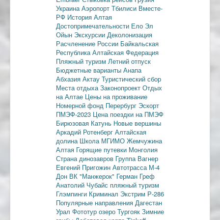
Украина
Аэропорт Тбилиси
Вместе-
РФ
История Алтая
Достопримечательности
Ело
Эл
Ойын
Экскурсии
Деколонизация
Расчленение России
Байкальская
Республика
Алтайская Федерация
Пляжный туризм
Летний отпуск
Бюджетные варианты
Анапа
Абхазия
Актау
Туристический сбор
Места отдыха
Законопроект
Отдых
на Алтае
Цены на проживание
Номерной фонд
Перербург
Эскорт
ПМЭФ-2023
Цена поездки на ПМЭФ
Бирюзовая Катунь
Новые вершины
Аркадий Ротенберг
Алтайская
долина
Школа МГИМО
Жемчужина
Алтая
Горящие путевки
Монголия
Страна динозавров
Группа Вагнер
Евгений Пригожин
Автотрасса М-4
Дон
ВК "Манжерок"
Герман Греф
Анатолий Чубайс
пляжный туризм
Глэмпинги
Криминал
Экстрим
Р-286
Популярные направления
Дагестан
Урал
Фототур
озеро Тургояк
Зимние