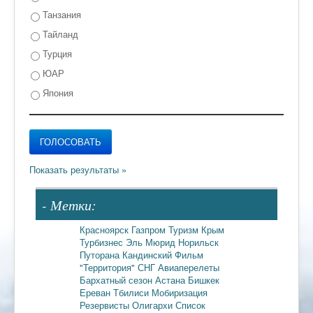
Танзания
Тайланд
Турция
ЮАР
Япония
- Метки:
Красноярск
Газпром
Туризм
Крым
Турбизнес
Эль Мюрид
Норильск
Путорана
Кандинский
Фильм
"Территория"
СНГ
Авиаперелеты
Бархатный сезон
Астана
Бишкек
Ереван
Тбилиси
Мобиризация
Резервисты
Олигархи
Список