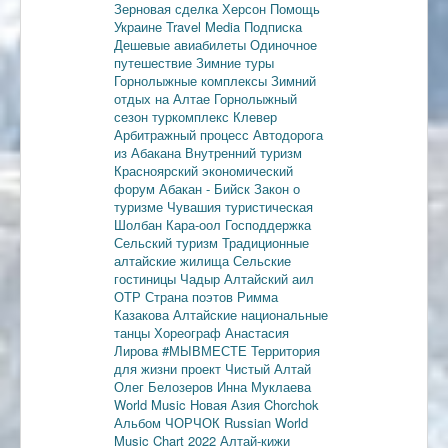
Зерновая сделка
Херсон
Помощь
Украине
Travel Media
Подписка
Дешевые авиабилеты
Одиночное
путешествие
Зимние туры
Горнолыжные комплексы
Зимний
отдых на Алтае
Горнолыжный
сезон
туркомплекс Клевер
Арбитражный процесс
Автодорога
из Абакана
Внутренний туризм
Красноярский экономический
форум
Абакан - Бийск
Закон о
туризме
Чувашия туристическая
Шолбан Кара-оол
Господдержка
Сельский туризм
Традиционные
алтайские жилища
Сельские
гостиницы
Чадыр
Алтайский аил
ОТР
Страна поэтов
Римма
Казакова
Алтайские национальные
танцы
Хореограф Анастасия
Лирова
#МЫВМЕСТЕ
Территория
для жизни
проект Чистый Алтай
Олег Белозеров
Инна Муклаева
World Music
Новая Азия
Chorchok
Альбом ЧОРЧОК
Russian World
Music Chart 2022
Алтай-кижи