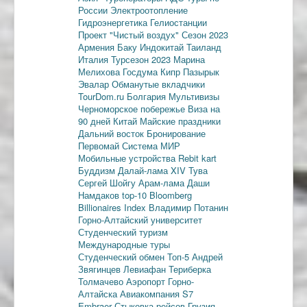
России
Электроотопление
Гидроэнергетика
Гелиостанции
Проект "Чистый воздух"
Сезон 2023
Армения
Баку
Индокитай
Таиланд
Италия
Турсезон 2023
Марина
Мелихова
Госдума
Кипр
Пазырык
Эвалар
Обманутые вкладчики
TourDom.ru
Болгария
Мультивизы
Черноморское побережье
Виза на
90 дней
Китай
Майские праздники
Дальний восток
Бронирование
Первомай
Система МИР
Мобильные устройства
Rebit kart
Буддизм
Далай-лама XIV
Тува
Сергей Шойгу
Арам-лама
Даши
Намдаков
top-10
Bloomberg
Billionaires Index
Владимир Потанин
Горно-Алтайский университет
Студенческий туризм
Международные туры
Студенческий обмен
Топ-5
Андрей
Звягинцев
Левиафан
Териберка
Толмачево
Аэропорт Горно-
Алтайска
Авиакомпания S7
Embraer
Стыковка рейсов
Грузия