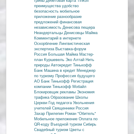
грибы
Дебетовая карта
Tinkoff
преимущества
удобство
безопасность
мобильное
приложение
разнообразие
предложений
финансовая
независимость
Денисова пещера
Неандертальцы
Денисовцы
Майма
Комментарий в интернете
Оскорбление
Лингвистическая
экспертиза
Выставка-форум
Россия
Большая Майма
Мастер-
план
Куршевель
Эко Алтай Нить
природы
Автокредит
Тинькофф
Банк
Машина в кредит
Менеджер
по туризму
Профессия будущего
АО Банк Тинькофф
Регистрация
компании
Тинькофф Мобайл
Блокировщик рекламы
Экономия
трафика
Образование
Школы
Церкви
Год педагога
Увольнения
учителей
Священники
Россия
Захар Прилепин
Роман "Обитель"
Мобильное приложение
Оплата по
QR-коду
Въездной туризм
Сибирь
Свадебный туризм
Цветы с