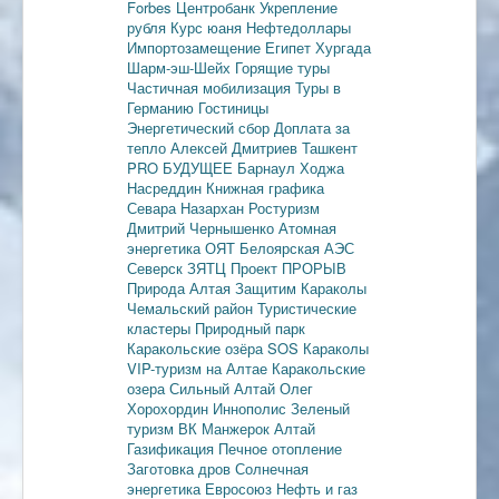
Forbes
Центробанк
Укрепление
рубля
Курс юаня
Нефтедоллары
Импортозамещение
Египет
Хургада
Шарм-эш-Шейх
Горящие туры
Частичная мобилизация
Туры в
Германию
Гостиницы
Энергетический сбор
Доплата за
тепло
Алексей Дмитриев
Ташкент
PRO БУДУЩЕЕ
Барнаул
Ходжа
Насреддин
Книжная графика
Севара Назархан
Ростуризм
Дмитрий Чернышенко
Атомная
энергетика
ОЯТ
Белоярская АЭС
Северск
ЗЯТЦ
Проект ПРОРЫВ
Природа Алтая
Защитим Караколы
Чемальский район
Туристические
кластеры
Природный парк
Каракольские озёра
SOS Караколы
VIP-туризм на Алтае
Каракольские
озера
Сильный Алтай
Олег
Хорохордин
Иннополис
Зеленый
туризм
ВК Манжерок
Алтай
Газификация
Печное отопление
Заготовка дров
Солнечная
энергетика
Евросоюз
Нефть и газ