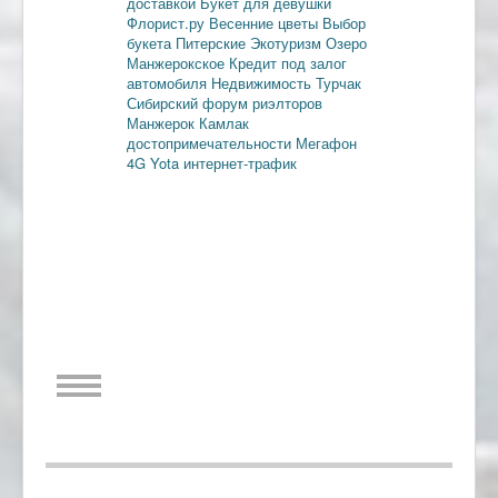
доставкой
Букет для девушки
Флорист.ру
Весенние цветы
Выбор
букета
Питерские
Экотуризм
Озеро
Манжерокское
Кредит под залог
автомобиля
Недвижимость
Турчак
Сибирский форум риэлторов
Манжерок
Камлак
достопримечательности
Мегафон
4G
Yota
интернет-трафик