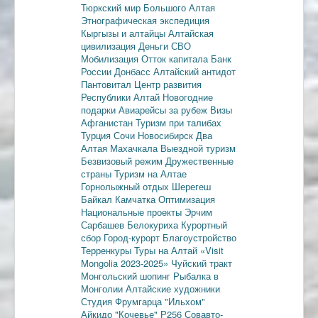
Тюркский мир Большого Алтая
Этнографическая экспедиция
Кыргызы и алтайцы
Алтайская
цивилизация
Деньги
СВО
Мобилизация
Отток капитала
Банк
России
Донбасс
Алтайский антидот
Пантовитал
Центр развития
Республики Алтай
Новогодние
подарки
Авиарейсы за рубеж
Визы
Афганистан
Туризм при талибах
Турция
Сочи
Новосибирск
Два
Алтая
Махачкала
Выездной туризм
Безвизовый режим
Дружественные
страны
Туризм на Алтае
Горнолыжный отдых
Шерегеш
Байкал
Камчатка
Оптимизация
Национальные проекты
Эрчим
Сарбашев
Белокуриха
Курортный
сбор
Город-курорт
Благоустройство
Терренкуры
Туры на Алтай
«Visit
Mongolia 2023-2025»
Чуйский тракт
Монгольский шопинг
Рыбалка в
Монголии
Алтайские художники
Студия Фрумгарца
"Ильхом"
Айкидо
"Кочевье"
Р256
Совавто-