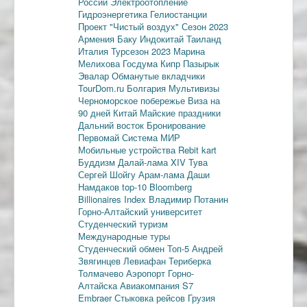
России
Электроотопление
Гидроэнергетика
Гелиостанции
Проект "Чистый воздух"
Сезон 2023
Армения
Баку
Индокитай
Таиланд
Италия
Турсезон 2023
Марина
Мелихова
Госдума
Кипр
Пазырык
Эвалар
Обманутые вкладчики
TourDom.ru
Болгария
Мультивизы
Черноморское побережье
Виза на
90 дней
Китай
Майские праздники
Дальний восток
Бронирование
Первомай
Система МИР
Мобильные устройства
Rebit kart
Буддизм
Далай-лама XIV
Тува
Сергей Шойгу
Арам-лама
Даши
Намдаков
top-10
Bloomberg
Billionaires Index
Владимир Потанин
Горно-Алтайский университет
Студенческий туризм
Международные туры
Студенческий обмен
Топ-5
Андрей
Звягинцев
Левиафан
Териберка
Толмачево
Аэропорт Горно-
Алтайска
Авиакомпания S7
Embraer
Стыковка рейсов
Грузия