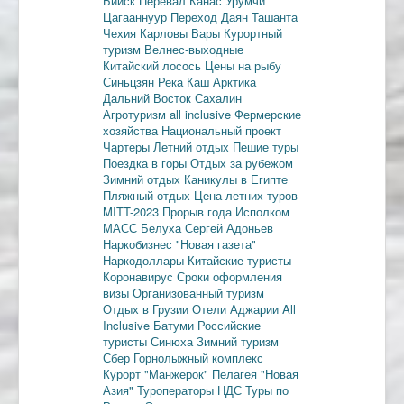
Бийск
Перевал Канас
Урумчи
Цагааннуур
Переход Даян
Ташанта
Чехия
Карловы Вары
Курортный
туризм
Велнес-выходные
Китайский лосось
Цены на рыбу
Синьцзян
Река Каш
Арктика
Дальний Восток
Сахалин
Агротуризм
all inclusive
Фермерские
хозяйства
Национальный проект
Чартеры
Летний отдых
Пешие туры
Поездка в горы
Отдых за рубежом
Зимний отдых
Каникулы в Египте
Пляжный отдых
Цена летних туров
MITT-2023
Прорыв года
Исполком
МАСС
Белуха
Сергей Адоньев
Наркобизнес
"Новая газета"
Наркодоллары
Китайские туристы
Коронавирус
Сроки оформления
визы
Организованный туризм
Отдых в Грузии
Отели Аджарии
All
Inclusive
Батуми
Российские
туристы
Синюха
Зимний туризм
Сбер
Горнолыжный комплекс
Курорт "Манжерок"
Пелагея
"Новая
Азия"
Туроператоры
НДС
Туры по