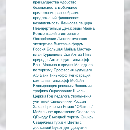
преимущества
удобство
безопасность
мобильное
приложение
разнообразие
предложений
финансовая
независимость
Денисова пещера
Неандертальцы
Денисовцы
Майма
Комментарий в интернете
Оскорбление
Лингвистическая
экспертиза
Выставка-форум
Россия
Большая Майма
Мастер-
план
Куршевель
Эко Алтай Нить
природы
Автокредит
Тинькофф
Банк
Машина в кредит
Менеджер
по туризму
Профессия будущего
АО Банк Тинькофф
Регистрация
компании
Тинькофф Мобайл
Блокировщик рекламы
Экономия
трафика
Образование
Школы
Церкви
Год педагога
Увольнения
учителей
Священники
Россия
Захар Прилепин
Роман "Обитель"
Мобильное приложение
Оплата по
QR-коду
Въездной туризм
Сибирь
Свадебный туризм
Цветы с
доставкой
Букет для девушки