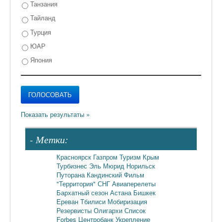
Танзания
Тайланд
Турция
ЮАР
Япония
- Метки:
Красноярск
Газпром
Туризм
Крым
Турбизнес
Эль Мюрид
Норильск
Путорана
Кандинский
Фильм
"Территория"
СНГ
Авиаперелеты
Бархатный сезон
Астана
Бишкек
Ереван
Тбилиси
Мобиризация
Резервисты
Олигархи
Список
Forbes
Центробанк
Укрепление