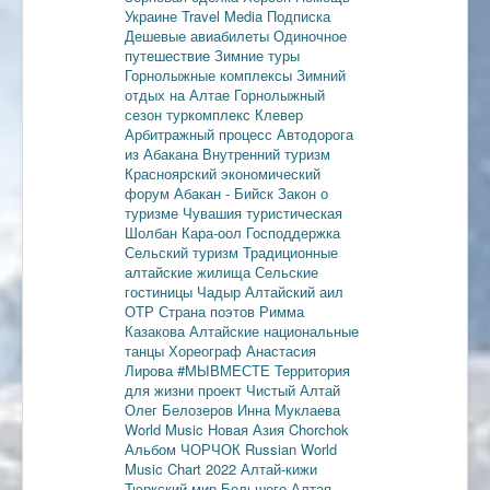
Украине
Travel Media
Подписка
Дешевые авиабилеты
Одиночное
путешествие
Зимние туры
Горнолыжные комплексы
Зимний
отдых на Алтае
Горнолыжный
сезон
туркомплекс Клевер
Арбитражный процесс
Автодорога
из Абакана
Внутренний туризм
Красноярский экономический
форум
Абакан - Бийск
Закон о
туризме
Чувашия туристическая
Шолбан Кара-оол
Господдержка
Сельский туризм
Традиционные
алтайские жилища
Сельские
гостиницы
Чадыр
Алтайский аил
ОТР
Страна поэтов
Римма
Казакова
Алтайские национальные
танцы
Хореограф Анастасия
Лирова
#МЫВМЕСТЕ
Территория
для жизни
проект Чистый Алтай
Олег Белозеров
Инна Муклаева
World Music
Новая Азия
Chorchok
Альбом ЧОРЧОК
Russian World
Music Chart 2022
Алтай-кижи
Тюркский мир Большого Алтая