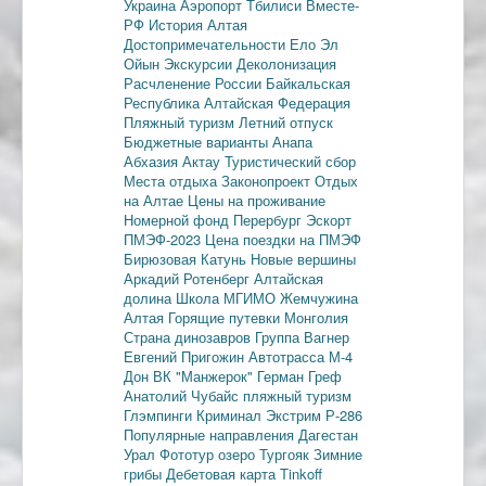
Украина
Аэропорт Тбилиси
Вместе-
РФ
История Алтая
Достопримечательности
Ело
Эл
Ойын
Экскурсии
Деколонизация
Расчленение России
Байкальская
Республика
Алтайская Федерация
Пляжный туризм
Летний отпуск
Бюджетные варианты
Анапа
Абхазия
Актау
Туристический сбор
Места отдыха
Законопроект
Отдых
на Алтае
Цены на проживание
Номерной фонд
Перербург
Эскорт
ПМЭФ-2023
Цена поездки на ПМЭФ
Бирюзовая Катунь
Новые вершины
Аркадий Ротенберг
Алтайская
долина
Школа МГИМО
Жемчужина
Алтая
Горящие путевки
Монголия
Страна динозавров
Группа Вагнер
Евгений Пригожин
Автотрасса М-4
Дон
ВК "Манжерок"
Герман Греф
Анатолий Чубайс
пляжный туризм
Глэмпинги
Криминал
Экстрим
Р-286
Популярные направления
Дагестан
Урал
Фототур
озеро Тургояк
Зимние
грибы
Дебетовая карта
Tinkoff