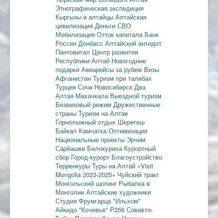
Этнографическая экспедиция
Кыргызы и алтайцы
Алтайская
цивилизация
Деньги
СВО
Мобилизация
Отток капитала
Банк
России
Донбасс
Алтайский антидот
Пантовитал
Центр развития
Республики Алтай
Новогодние
подарки
Авиарейсы за рубеж
Визы
Афганистан
Туризм при талибах
Турция
Сочи
Новосибирск
Два
Алтая
Махачкала
Выездной туризм
Безвизовый режим
Дружественные
страны
Туризм на Алтае
Горнолыжный отдых
Шерегеш
Байкал
Камчатка
Оптимизация
Национальные проекты
Эрчим
Сарбашев
Белокуриха
Курортный
сбор
Город-курорт
Благоустройство
Терренкуры
Туры на Алтай
«Visit
Mongolia 2023-2025»
Чуйский тракт
Монгольский шопинг
Рыбалка в
Монголии
Алтайские художники
Студия Фрумгарца
"Ильхом"
Айкидо
"Кочевье"
Р256
Совавто-