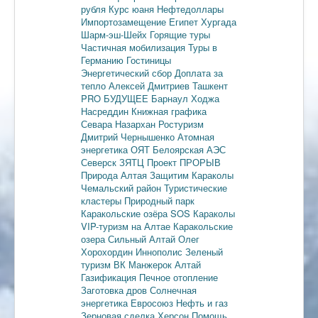
рубля
Курс юаня
Нефтедоллары
Импортозамещение
Египет
Хургада
Шарм-эш-Шейх
Горящие туры
Частичная мобилизация
Туры в
Германию
Гостиницы
Энергетический сбор
Доплата за
тепло
Алексей Дмитриев
Ташкент
PRO БУДУЩЕЕ
Барнаул
Ходжа
Насреддин
Книжная графика
Севара Назархан
Ростуризм
Дмитрий Чернышенко
Атомная
энергетика
ОЯТ
Белоярская АЭС
Северск
ЗЯТЦ
Проект ПРОРЫВ
Природа Алтая
Защитим Караколы
Чемальский район
Туристические
кластеры
Природный парк
Каракольские озёра
SOS Караколы
VIP-туризм на Алтае
Каракольские
озера
Сильный Алтай
Олег
Хорохордин
Иннополис
Зеленый
туризм
ВК Манжерок
Алтай
Газификация
Печное отопление
Заготовка дров
Солнечная
энергетика
Евросоюз
Нефть и газ
Зерновая сделка
Херсон
Помощь