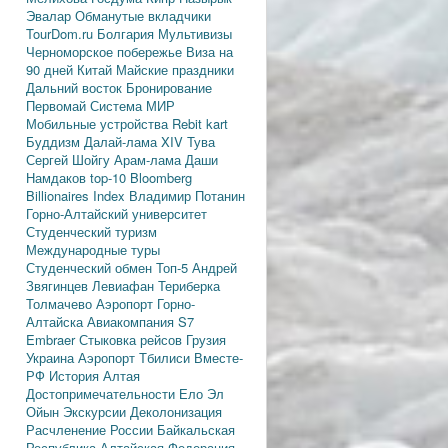
Эвалар
Обманутые вкладчики
TourDom.ru
Болгария
Мультивизы
Черноморское побережье
Виза на
90 дней
Китай
Майские праздники
Дальний восток
Бронирование
Первомай
Система МИР
Мобильные устройства
Rebit kart
Буддизм
Далай-лама XIV
Тува
Сергей Шойгу
Арам-лама
Даши
Намдаков
top-10
Bloomberg
Billionaires Index
Владимир Потанин
Горно-Алтайский университет
Студенческий туризм
Международные туры
Студенческий обмен
Топ-5
Андрей
Звягинцев
Левиафан
Териберка
Толмачево
Аэропорт Горно-
Алтайска
Авиакомпания S7
Embraer
Стыковка рейсов
Грузия
Украина
Аэропорт Тбилиси
Вместе-
РФ
История Алтая
Достопримечательности
Ело
Эл
Ойын
Экскурсии
Деколонизация
Расчленение России
Байкальская
Республика
Алтайская Федерация