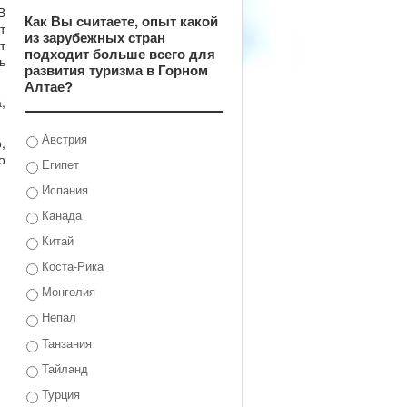
В
Как Вы считаете, опыт какой
т
из зарубежных стран
т
подходит больше всего для
ь
развития туризма в Горном
Алтае?
,
Австрия
,
о
Египет
Испания
Канада
Китай
Коста-Рика
Монголия
Непал
Танзания
Тайланд
Турция