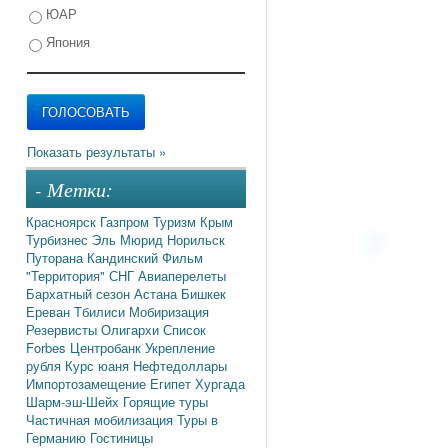
ЮАР
Япония
- Метки:
Красноярск
Газпром
Туризм
Крым
Турбизнес
Эль Мюрид
Норильск
Путорана
Кандинский
Фильм
"Территория"
СНГ
Авиаперелеты
Бархатный сезон
Астана
Бишкек
Ереван
Тбилиси
Мобиризация
Резервисты
Олигархи
Список
Forbes
Центробанк
Укрепление
рубля
Курс юаня
Нефтедоллары
Импортозамещение
Египет
Хургада
Шарм-эш-Шейх
Горящие туры
Частичная мобилизация
Туры в
Германию
Гостиницы