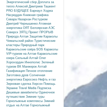
Энергетический сбор
Доплата за
тепло
Алексей Дмитриев
Ташкент
PRO БУДУЩЕЕ
Барнаул
Ходжа
Насреддин
Книжная графика
Севара Назархан
Ростуризм
Дмитрий Чернышенко
Атомная
энергетика
ОЯТ
Белоярская АЭС
Северск
ЗЯТЦ
Проект ПРОРЫВ
Природа Алтая
Защитим Караколы
Чемальский район
Туристические
кластеры
Природный парк
Каракольские озёра
SOS Караколы
VIP-туризм на Алтае
Каракольские
озера
Сильный Алтай
Олег
Хорохордин
Иннополис
Зеленый
туризм
ВК Манжерок
Алтай
Газификация
Печное отопление
Заготовка дров
Солнечная
энергетика
Евросоюз
Нефть и газ
Зерновая сделка
Херсон
Помощь
Украине
Travel Media
Подписка
Дешевые авиабилеты
Одиночное
путешествие
Зимние туры
Горнолыжные комплексы
Зимний
отдых на Алтае
Горнолыжный