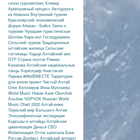
сезон
туркомплекс Клевер
Арбитражный процесс
Автодорога
из Абакана
Внутренний туризм
Красноярский экономический
форум
Абакан - Бийск
Закон о
туризме
Чувашия туристическая
Шолбан Кара-оол
Господдержка
Сельский туризм
Традиционные
алтайские жилища
Сельские
гостиницы
Чадыр
Алтайский аил
ОТР
Страна поэтов
Римма
Казакова
Алтайские национальные
танцы
Хореограф Анастасия
Лирова
#МЫВМЕСТЕ
Территория
для жизни
проект Чистый Алтай
Олег Белозеров
Инна Муклаева
World Music
Новая Азия
Chorchok
Альбом ЧОРЧОК
Russian World
Music Chart 2022
Алтай-кижи
Тюркский мир Большого Алтая
Этнографическая экспедиция
Кыргызы и алтайцы
Алтайская
цивилизация
Деньги
СВО
Мобилизация
Отток капитала
Банк
России
Донбасс
Алтайский антидот