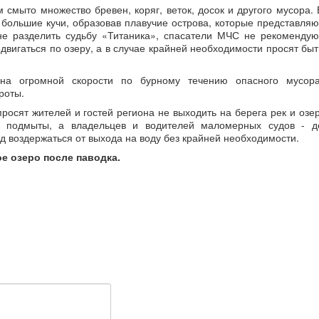
смыто множество бревен, коряг, веток, досок и другого мусора. 
 большие кучи, образовав плавучие острова, которые представляю
не разделить судьбу «Титаника», спасатели МЧС не рекомендую
вигаться по озеру, а в случае крайней необходимости просят быт
на огромной скорости по бурному течению опасного мусора
роты.
осят жителей и гостей региона не выходить на берега рек и озер
 подмыты, а владельцев и водителей маломерных судов - д
д воздержаться от выхода на воду без крайней необходимости.
ое озеро после паводка.