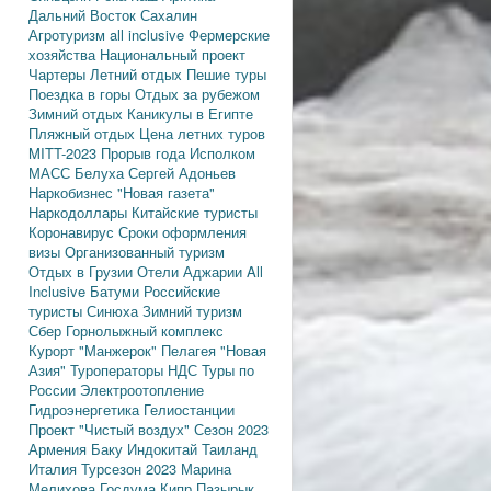
Дальний Восток
Сахалин
Агротуризм
all inclusive
Фермерские
хозяйства
Национальный проект
Чартеры
Летний отдых
Пешие туры
Поездка в горы
Отдых за рубежом
Зимний отдых
Каникулы в Египте
Пляжный отдых
Цена летних туров
MITT-2023
Прорыв года
Исполком
МАСС
Белуха
Сергей Адоньев
Наркобизнес
"Новая газета"
Наркодоллары
Китайские туристы
Коронавирус
Сроки оформления
визы
Организованный туризм
Отдых в Грузии
Отели Аджарии
All
Inclusive
Батуми
Российские
туристы
Синюха
Зимний туризм
Сбер
Горнолыжный комплекс
Курорт "Манжерок"
Пелагея
"Новая
Азия"
Туроператоры
НДС
Туры по
России
Электроотопление
Гидроэнергетика
Гелиостанции
Проект "Чистый воздух"
Сезон 2023
Армения
Баку
Индокитай
Таиланд
Италия
Турсезон 2023
Марина
Мелихова
Госдума
Кипр
Пазырык