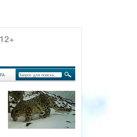
12+
РА