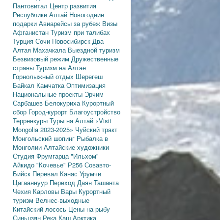
Пантовитал
Центр развития
Республики Алтай
Новогодние
подарки
Авиарейсы за рубеж
Визы
Афганистан
Туризм при талибах
Турция
Сочи
Новосибирск
Два
Алтая
Махачкала
Выездной туризм
Безвизовый режим
Дружественные
страны
Туризм на Алтае
Горнолыжный отдых
Шерегеш
Байкал
Камчатка
Оптимизация
Национальные проекты
Эрчим
Сарбашев
Белокуриха
Курортный
сбор
Город-курорт
Благоустройство
Терренкуры
Туры на Алтай
«Visit
Mongolia 2023-2025»
Чуйский тракт
Монгольский шопинг
Рыбалка в
Монголии
Алтайские художники
Студия Фрумгарца
"Ильхом"
Айкидо
"Кочевье"
Р256
Совавто-
Бийск
Перевал Канас
Урумчи
Цагааннуур
Переход Даян
Ташанта
Чехия
Карловы Вары
Курортный
туризм
Велнес-выходные
Китайский лосось
Цены на рыбу
Синьцзян
Река Каш
Арктика