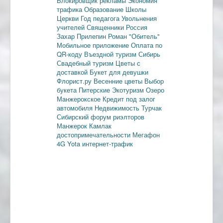
Блокировщик рекламы
Экономия
трафика
Образование
Школы
Церкви
Год педагога
Увольнения
учителей
Священники
Россия
Захар Прилепин
Роман "Обитель"
Мобильное приложение
Оплата по
QR-коду
Въездной туризм
Сибирь
Свадебный туризм
Цветы с
доставкой
Букет для девушки
Флорист.ру
Весенние цветы
Выбор
букета
Питерские
Экотуризм
Озеро
Манжерокское
Кредит под залог
автомобиля
Недвижимость
Турчак
Сибирский форум риэлторов
Манжерок
Камлак
достопримечательности
Мегафон
4G
Yota
интернет-трафик