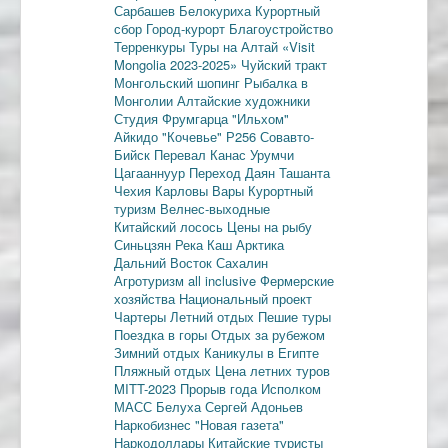
Сарбашев
Белокуриха
Курортный
сбор
Город-курорт
Благоустройство
Терренкуры
Туры на Алтай
«Visit
Mongolia 2023-2025»
Чуйский тракт
Монгольский шопинг
Рыбалка в
Монголии
Алтайские художники
Студия Фрумгарца
"Ильхом"
Айкидо
"Кочевье"
Р256
Совавто-
Бийск
Перевал Канас
Урумчи
Цагааннуур
Переход Даян
Ташанта
Чехия
Карловы Вары
Курортный
туризм
Велнес-выходные
Китайский лосось
Цены на рыбу
Синьцзян
Река Каш
Арктика
Дальний Восток
Сахалин
Агротуризм
all inclusive
Фермерские
хозяйства
Национальный проект
Чартеры
Летний отдых
Пешие туры
Поездка в горы
Отдых за рубежом
Зимний отдых
Каникулы в Египте
Пляжный отдых
Цена летних туров
MITT-2023
Прорыв года
Исполком
МАСС
Белуха
Сергей Адоньев
Наркобизнес
"Новая газета"
Наркодоллары
Китайские туристы