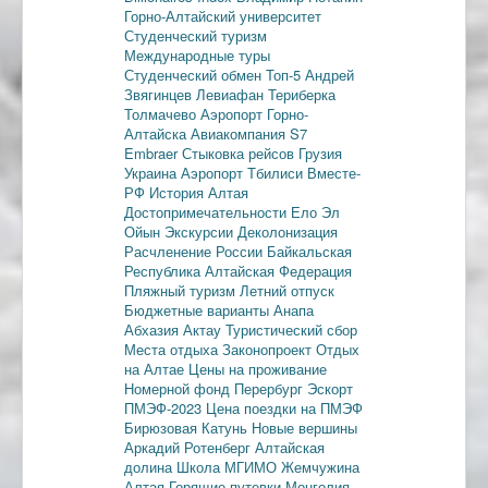
Горно-Алтайский университет
Студенческий туризм
Международные туры
Студенческий обмен
Топ-5
Андрей
Звягинцев
Левиафан
Териберка
Толмачево
Аэропорт Горно-
Алтайска
Авиакомпания S7
Embraer
Стыковка рейсов
Грузия
Украина
Аэропорт Тбилиси
Вместе-
РФ
История Алтая
Достопримечательности
Ело
Эл
Ойын
Экскурсии
Деколонизация
Расчленение России
Байкальская
Республика
Алтайская Федерация
Пляжный туризм
Летний отпуск
Бюджетные варианты
Анапа
Абхазия
Актау
Туристический сбор
Места отдыха
Законопроект
Отдых
на Алтае
Цены на проживание
Номерной фонд
Перербург
Эскорт
ПМЭФ-2023
Цена поездки на ПМЭФ
Бирюзовая Катунь
Новые вершины
Аркадий Ротенберг
Алтайская
долина
Школа МГИМО
Жемчужина
Алтая
Горящие путевки
Монголия