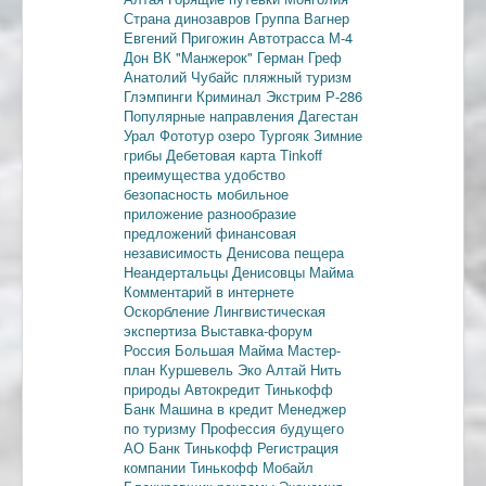
Страна динозавров
Группа Вагнер
Евгений Пригожин
Автотрасса М-4
Дон
ВК "Манжерок"
Герман Греф
Анатолий Чубайс
пляжный туризм
Глэмпинги
Криминал
Экстрим
Р-286
Популярные направления
Дагестан
Урал
Фототур
озеро Тургояк
Зимние
грибы
Дебетовая карта
Tinkoff
преимущества
удобство
безопасность
мобильное
приложение
разнообразие
предложений
финансовая
независимость
Денисова пещера
Неандертальцы
Денисовцы
Майма
Комментарий в интернете
Оскорбление
Лингвистическая
экспертиза
Выставка-форум
Россия
Большая Майма
Мастер-
план
Куршевель
Эко Алтай Нить
природы
Автокредит
Тинькофф
Банк
Машина в кредит
Менеджер
по туризму
Профессия будущего
АО Банк Тинькофф
Регистрация
компании
Тинькофф Мобайл