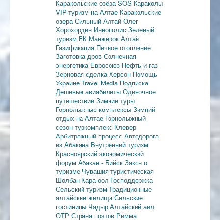
Каракольские озёра
SOS Караколы
VIP-туризм на Алтае
Каракольские
озера
Сильный Алтай
Олег
Хорохордин
Иннополис
Зеленый
туризм
ВК Манжерок
Алтай
Газификация
Печное отопление
Заготовка дров
Солнечная
энергетика
Евросоюз
Нефть и газ
Зерновая сделка
Херсон
Помощь
Украине
Travel Media
Подписка
Дешевые авиабилеты
Одиночное
путешествие
Зимние туры
Горнолыжные комплексы
Зимний
отдых на Алтае
Горнолыжный
сезон
туркомплекс Клевер
Арбитражный процесс
Автодорога
из Абакана
Внутренний туризм
Красноярский экономический
форум
Абакан - Бийск
Закон о
туризме
Чувашия туристическая
Шолбан Кара-оол
Господдержка
Сельский туризм
Традиционные
алтайские жилища
Сельские
гостиницы
Чадыр
Алтайский аил
ОТР
Страна поэтов
Римма