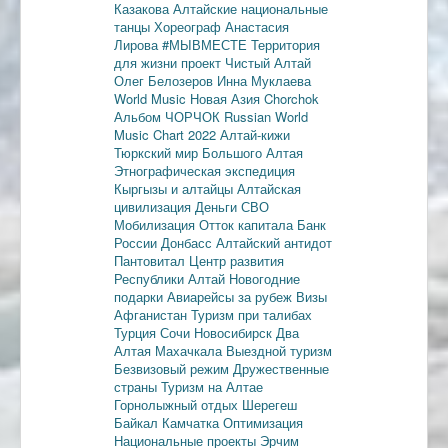
Казакова
Алтайские национальные
танцы
Хореограф Анастасия
Лирова
#МЫВМЕСТЕ
Территория
для жизни
проект Чистый Алтай
Олег Белозеров
Инна Муклаева
World Music
Новая Азия
Chorchok
Альбом ЧОРЧОК
Russian World
Music Chart 2022
Алтай-кижи
Тюркский мир Большого Алтая
Этнографическая экспедиция
Кыргызы и алтайцы
Алтайская
цивилизация
Деньги
СВО
Мобилизация
Отток капитала
Банк
России
Донбасс
Алтайский антидот
Пантовитал
Центр развития
Республики Алтай
Новогодние
подарки
Авиарейсы за рубеж
Визы
Афганистан
Туризм при талибах
Турция
Сочи
Новосибирск
Два
Алтая
Махачкала
Выездной туризм
Безвизовый режим
Дружественные
страны
Туризм на Алтае
Горнолыжный отдых
Шерегеш
Байкал
Камчатка
Оптимизация
Национальные проекты
Эрчим