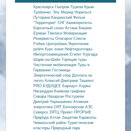
Красноярск
Газпром
Туризм
Крым
Турбизнес
Эль Мюрид
Норильск
Путорана
Кандинский
Фильм
"Территория"
СНГ
Авиаперелеты
Бархатный сезон
Астана
Бишкек
Ереван
Тбилиси
Мобиризация
Резервисты
Олигархи
Список
Forbes
Центробанк
Укрепление
рубля
Курс юаня
Нефтедоллары
Импортозамещение
Египет
Хургада
Шарм-эш-Шейх
Горящие туры
Частичная мобилизация
Туры в
Германию
Гостиницы
Энергетический сбор
Доплата за
тепло
Алексей Дмитриев
Ташкент
PRO БУДУЩЕЕ
Барнаул
Ходжа
Насреддин
Книжная графика
Севара Назархан
Ростуризм
Дмитрий Чернышенко
Атомная
энергетика
ОЯТ
Белоярская АЭС
Северск
ЗЯТЦ
Проект ПРОРЫВ
Природа Алтая
Защитим Караколы
Чемальский район
Туристические
кластеры
Природный парк