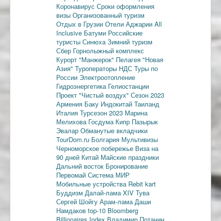
Коронавирус
Сроки оформления
визы
Организованный туризм
Отдых в Грузии
Отели Аджарии
All
Inclusive
Батуми
Российские
туристы
Синюха
Зимний туризм
Сбер
Горнолыжный комплекс
Курорт "Манжерок"
Пелагея
"Новая
Азия"
Туроператоры
НДС
Туры по
России
Электроотопление
Гидроэнергетика
Гелиостанции
Проект "Чистый воздух"
Сезон 2023
Армения
Баку
Индокитай
Таиланд
Италия
Турсезон 2023
Марина
Мелихова
Госдума
Кипр
Пазырык
Эвалар
Обманутые вкладчики
TourDom.ru
Болгария
Мультивизы
Черноморское побережье
Виза на
90 дней
Китай
Майские праздники
Дальний восток
Бронирование
Первомай
Система МИР
Мобильные устройства
Rebit kart
Буддизм
Далай-лама XIV
Тува
Сергей Шойгу
Арам-лама
Даши
Намдаков
top-10
Bloomberg
Billionaires Index
Владимир Потанин