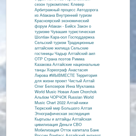
сезон
туркомплекс Клевер
Арбитражный процесс
Автодорога
из Абакана
Внутренний туризм
Красноярский экономический
форум
Абакан - Бийск
Закон о
туризме
Чувашия туристическая
Шолбан Кара-оол
Господдержка
Сельский туризм
Традиционные
алтайские жилища
Сельские
гостиницы
Чадыр
Алтайский аил
ОТР
Страна поэтов
Римма
Казакова
Алтайские национальные
танцы
Хореограф Анастасия
Лирова
#МЫВМЕСТЕ
Территория
для жизни
проект Чистый Алтай
Олег Белозеров
Инна Муклаева
World Music
Новая Азия
Chorchok
Альбом ЧОРЧОК
Russian World
Music Chart 2022
Алтай-кижи
Тюркский мир Большого Алтая
Этнографическая экспедиция
Кыргызы и алтайцы
Алтайская
цивилизация
Деньги
СВО
Мобилизация
Отток капитала
Банк
России
Донбасс
Алтайский антидот