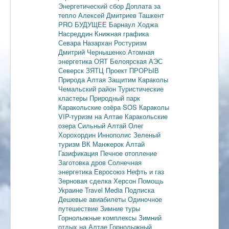
Энергетический сбор
Доплата за
тепло
Алексей Дмитриев
Ташкент
PRO БУДУЩЕЕ
Барнаул
Ходжа
Насреддин
Книжная графика
Севара Назархан
Ростуризм
Дмитрий Чернышенко
Атомная
энергетика
ОЯТ
Белоярская АЭС
Северск
ЗЯТЦ
Проект ПРОРЫВ
Природа Алтая
Защитим Караколы
Чемальский район
Туристические
кластеры
Природный парк
Каракольские озёра
SOS Караколы
VIP-туризм на Алтае
Каракольские
озера
Сильный Алтай
Олег
Хорохордин
Иннополис
Зеленый
туризм
ВК Манжерок
Алтай
Газификация
Печное отопление
Заготовка дров
Солнечная
энергетика
Евросоюз
Нефть и газ
Зерновая сделка
Херсон
Помощь
Украине
Travel Media
Подписка
Дешевые авиабилеты
Одиночное
путешествие
Зимние туры
Горнолыжные комплексы
Зимний
отдых на Алтае
Горнолыжный