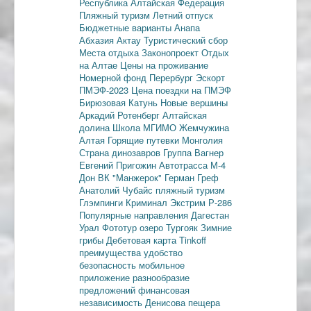
Республика
Алтайская Федерация
Пляжный туризм
Летний отпуск
Бюджетные варианты
Анапа
Абхазия
Актау
Туристический сбор
Места отдыха
Законопроект
Отдых
на Алтае
Цены на проживание
Номерной фонд
Перербург
Эскорт
ПМЭФ-2023
Цена поездки на ПМЭФ
Бирюзовая Катунь
Новые вершины
Аркадий Ротенберг
Алтайская
долина
Школа МГИМО
Жемчужина
Алтая
Горящие путевки
Монголия
Страна динозавров
Группа Вагнер
Евгений Пригожин
Автотрасса М-4
Дон
ВК "Манжерок"
Герман Греф
Анатолий Чубайс
пляжный туризм
Глэмпинги
Криминал
Экстрим
Р-286
Популярные направления
Дагестан
Урал
Фототур
озеро Тургояк
Зимние
грибы
Дебетовая карта
Tinkoff
преимущества
удобство
безопасность
мобильное
приложение
разнообразие
предложений
финансовая
независимость
Денисова пещера