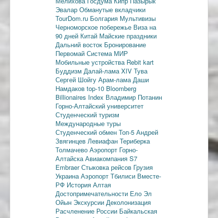
Мелихова
Госдума
Кипр
Пазырык
Эвалар
Обманутые вкладчики
TourDom.ru
Болгария
Мультивизы
Черноморское побережье
Виза на
90 дней
Китай
Майские праздники
Дальний восток
Бронирование
Первомай
Система МИР
Мобильные устройства
Rebit kart
Буддизм
Далай-лама XIV
Тува
Сергей Шойгу
Арам-лама
Даши
Намдаков
top-10
Bloomberg
Billionaires Index
Владимир Потанин
Горно-Алтайский университет
Студенческий туризм
Международные туры
Студенческий обмен
Топ-5
Андрей
Звягинцев
Левиафан
Териберка
Толмачево
Аэропорт Горно-
Алтайска
Авиакомпания S7
Embraer
Стыковка рейсов
Грузия
Украина
Аэропорт Тбилиси
Вместе-
РФ
История Алтая
Достопримечательности
Ело
Эл
Ойын
Экскурсии
Деколонизация
Расчленение России
Байкальская