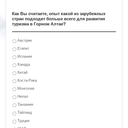
Как Вы считаете, опыт какой из зарубежных
стран подходит больше всего для развития
туризма в Горном Алтае?
Австрия
Египет
Испания
Канада
Китай
Коста-Рика
Монголия
Непал
Танзания
Тайланд
Турция