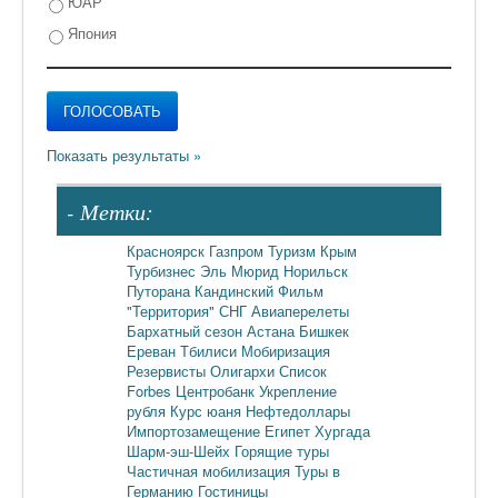
ЮАР
Япония
- Метки:
Красноярск
Газпром
Туризм
Крым
Турбизнес
Эль Мюрид
Норильск
Путорана
Кандинский
Фильм
"Территория"
СНГ
Авиаперелеты
Бархатный сезон
Астана
Бишкек
Ереван
Тбилиси
Мобиризация
Резервисты
Олигархи
Список
Forbes
Центробанк
Укрепление
рубля
Курс юаня
Нефтедоллары
Импортозамещение
Египет
Хургада
Шарм-эш-Шейх
Горящие туры
Частичная мобилизация
Туры в
Германию
Гостиницы