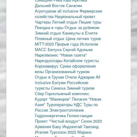
Дальний Восток
Сахалин
Агротуризм
all inclusive
Фермерские
хозяйства
Национальный проект
Чартеры
Летний отдых
Пешие туры
Поездка в горы
Отдых за рубежом
Зимний отдых
Каникулы в Египте
Пляжный отдых
Цена летних туров
MITT-2023
Прорыв года
Исполком
МАСС
Белуха
Сергей Адоньев
Наркобизнес
"Новая газета"
Наркодоллары
Китайские туристы
Коронавирус
Сроки оформления
визы
Организованный туризм
Отдых в Грузии
Отели Аджарии
All
Inclusive
Батуми
Российские
туристы
Синюха
Зимний туризм
Сбер
Горнолыжный комплекс
Курорт "Манжерок"
Пелагея
"Новая
Азия"
Туроператоры
НДС
Туры по
России
Электроотопление
Гидроэнергетика
Гелиостанции
Проект "Чистый воздух"
Сезон 2023
Армения
Баку
Индокитай
Таиланд
Италия
Турсезон 2023
Марина