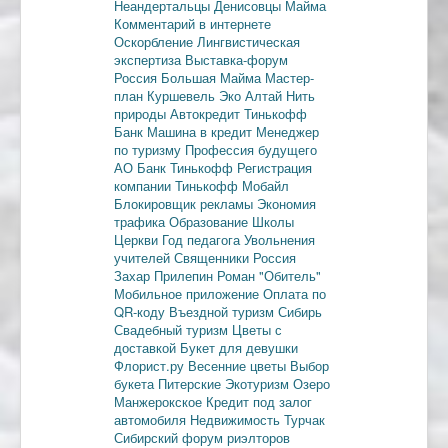
Неандертальцы
Денисовцы
Майма
Комментарий в интернете
Оскорбление
Лингвистическая
экспертиза
Выставка-форум
Россия
Большая Майма
Мастер-
план
Куршевель
Эко Алтай Нить
природы
Автокредит
Тинькофф
Банк
Машина в кредит
Менеджер
по туризму
Профессия будущего
АО Банк Тинькофф
Регистрация
компании
Тинькофф Мобайл
Блокировщик рекламы
Экономия
трафика
Образование
Школы
Церкви
Год педагога
Увольнения
учителей
Священники
Россия
Захар Прилепин
Роман "Обитель"
Мобильное приложение
Оплата по
QR-коду
Въездной туризм
Сибирь
Свадебный туризм
Цветы с
доставкой
Букет для девушки
Флорист.ру
Весенние цветы
Выбор
букета
Питерские
Экотуризм
Озеро
Манжерокское
Кредит под залог
автомобиля
Недвижимость
Турчак
Сибирский форум риэлторов