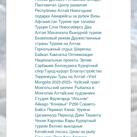
Пантовитал
Центр развития
Республики Алтай
Новогодние
подарки
Авиарейсы за рубеж
Визы
Афганистан
Туризм при талибах
Турция
Сочи
Новосибирск
Два
Алтая
Махачкала
Выездной туризм
Безвизовый режим
Дружественные
страны
Туризм на Алтае
Горнолыжный отдых
Шерегеш
Байкал
Камчатка
Оптимизация
Национальные проекты
Эрчим
Сарбашев
Белокуриха
Курортный
сбор
Город-курорт
Благоустройство
Терренкуры
Туры на Алтай
«Visit
Mongolia 2023-2025»
Чуйский тракт
Монгольский шопинг
Рыбалка в
Монголии
Алтайские художники
Студия Фрумгарца
"Ильхом"
Айкидо
"Кочевье"
Р256
Совавто-
Бийск
Перевал Канас
Урумчи
Цагааннуур
Переход Даян
Ташанта
Чехия
Карловы Вары
Курортный
туризм
Велнес-выходные
Китайский лосось
Цены на рыбу
Синьцзян
Река Каш
Арктика