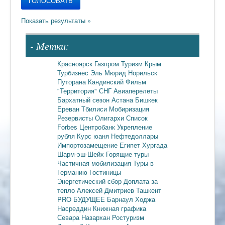
- Метки:
Красноярск
Газпром
Туризм
Крым
Турбизнес
Эль Мюрид
Норильск
Путорана
Кандинский
Фильм
"Территория"
СНГ
Авиаперелеты
Бархатный сезон
Астана
Бишкек
Ереван
Тбилиси
Мобиризация
Резервисты
Олигархи
Список
Forbes
Центробанк
Укрепление
рубля
Курс юаня
Нефтедоллары
Импортозамещение
Египет
Хургада
Шарм-эш-Шейх
Горящие туры
Частичная мобилизация
Туры в
Германию
Гостиницы
Энергетический сбор
Доплата за
тепло
Алексей Дмитриев
Ташкент
PRO БУДУЩЕЕ
Барнаул
Ходжа
Насреддин
Книжная графика
Севара Назархан
Ростуризм