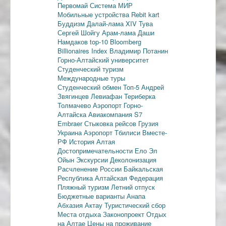
Первомай
Система МИР
Мобильные устройства
Rebit kart
Буддизм
Далай-лама XIV
Тува
Сергей Шойгу
Арам-лама
Даши
Намдаков
top-10
Bloomberg
Billionaires Index
Владимир Потанин
Горно-Алтайский университет
Студенческий туризм
Международные туры
Студенческий обмен
Топ-5
Андрей
Звягинцев
Левиафан
Териберка
Толмачево
Аэропорт Горно-
Алтайска
Авиакомпания S7
Embraer
Стыковка рейсов
Грузия
Украина
Аэропорт Тбилиси
Вместе-
РФ
История Алтая
Достопримечательности
Ело
Эл
Ойын
Экскурсии
Деколонизация
Расчленение России
Байкальская
Республика
Алтайская Федерация
Пляжный туризм
Летний отпуск
Бюджетные варианты
Анапа
Абхазия
Актау
Туристический сбор
Места отдыха
Законопроект
Отдых
на Алтае
Цены на проживание