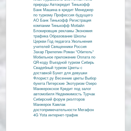
природы
Автокредит
Тинькофф
Банк
Машина в кредит
Менеджер
по туризму
Профессия будущего
АО Банк Тинькофф
Регистрация
компании
Тинькофф Мобайл
Блокировщик рекламы
Экономия
трафика
Образование
Школы
Церкви
Год педагога
Увольнения
учителей
Священники
Россия
Захар Прилепин
Роман "Обитель"
Мобильное приложение
Оплата по
QR-коду
Въездной туризм
Сибирь
Свадебный туризм
Цветы с
доставкой
Букет для девушки
Флорист.ру
Весенние цветы
Выбор
букета
Питерские
Экотуризм
Озеро
Манжерокское
Кредит под залог
автомобиля
Недвижимость
Турчак
Сибирский форум риэлторов
Манжерок
Камлак
достопримечательности
Мегафон
4G
Yota
интернет-трафик