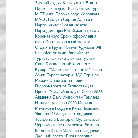
Зимний отдых
Каникулы в Египте
Пляжный отдых
Цена летних туров
MITT-2023
Прорыв года
Исполком
МАСС
Белуха
Сергей Адоньев
Наркобизнес
"Новая газета"
Наркодоллары
Китайские туристы
Коронавирус
Сроки оформления
визы
Организованный туризм
Отдых в Грузии
Отели Аджарии
All
Inclusive
Батуми
Российские
туристы
Синюха
Зимний туризм
Сбер
Горнолыжный комплекс
Курорт "Манжерок"
Пелагея
"Новая
Азия"
Туроператоры
НДС
Туры по
России
Электроотопление
Гидроэнергетика
Гелиостанции
Проект "Чистый воздух"
Сезон 2023
Армения
Баку
Индокитай
Таиланд
Италия
Турсезон 2023
Марина
Мелихова
Госдума
Кипр
Пазырык
Эвалар
Обманутые вкладчики
TourDom.ru
Болгария
Мультивизы
Черноморское побережье
Виза на
90 дней
Китай
Майские праздники
Дальний восток
Бронирование