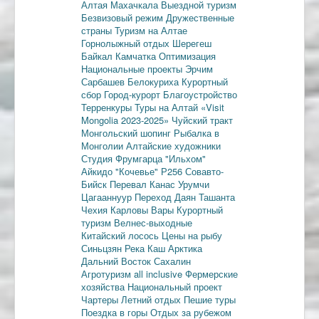
Алтая
Махачкала
Выездной туризм
Безвизовый режим
Дружественные
страны
Туризм на Алтае
Горнолыжный отдых
Шерегеш
Байкал
Камчатка
Оптимизация
Национальные проекты
Эрчим
Сарбашев
Белокуриха
Курортный
сбор
Город-курорт
Благоустройство
Терренкуры
Туры на Алтай
«Visit
Mongolia 2023-2025»
Чуйский тракт
Монгольский шопинг
Рыбалка в
Монголии
Алтайские художники
Студия Фрумгарца
"Ильхом"
Айкидо
"Кочевье"
Р256
Совавто-
Бийск
Перевал Канас
Урумчи
Цагааннуур
Переход Даян
Ташанта
Чехия
Карловы Вары
Курортный
туризм
Велнес-выходные
Китайский лосось
Цены на рыбу
Синьцзян
Река Каш
Арктика
Дальний Восток
Сахалин
Агротуризм
all inclusive
Фермерские
хозяйства
Национальный проект
Чартеры
Летний отдых
Пешие туры
Поездка в горы
Отдых за рубежом