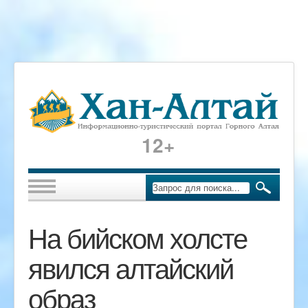
12+
На бийском холсте
явился алтайский
образ