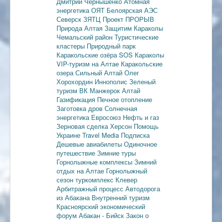
Дмитрий Чернышенко
Атомная
энергетика
ОЯТ
Белоярская АЭС
Северск
ЗЯТЦ
Проект ПРОРЫВ
Природа Алтая
Защитим Караколы
Чемальский район
Туристические
кластеры
Природный парк
Каракольские озёра
SOS Караколы
VIP-туризм на Алтае
Каракольские
озера
Сильный Алтай
Олег
Хорохордин
Иннополис
Зеленый
туризм
ВК Манжерок
Алтай
Газификация
Печное отопление
Заготовка дров
Солнечная
энергетика
Евросоюз
Нефть и газ
Зерновая сделка
Херсон
Помощь
Украине
Travel Media
Подписка
Дешевые авиабилеты
Одиночное
путешествие
Зимние туры
Горнолыжные комплексы
Зимний
отдых на Алтае
Горнолыжный
сезон
туркомплекс Клевер
Арбитражный процесс
Автодорога
из Абакана
Внутренний туризм
Красноярский экономический
форум
Абакан - Бийск
Закон о