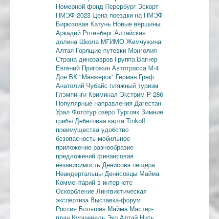
Номерной фонд
Перербург
Эскорт
ПМЭФ-2023
Цена поездки на ПМЭФ
Бирюзовая Катунь
Новые вершины
Аркадий Ротенберг
Алтайская
долина
Школа МГИМО
Жемчужина
Алтая
Горящие путевки
Монголия
Страна динозавров
Группа Вагнер
Евгений Пригожин
Автотрасса М-4
Дон
ВК "Манжерок"
Герман Греф
Анатолий Чубайс
пляжный туризм
Глэмпинги
Криминал
Экстрим
Р-286
Популярные направления
Дагестан
Урал
Фототур
озеро Тургояк
Зимние
грибы
Дебетовая карта
Tinkoff
преимущества
удобство
безопасность
мобильное
приложение
разнообразие
предложений
финансовая
независимость
Денисова пещера
Неандертальцы
Денисовцы
Майма
Комментарий в интернете
Оскорбление
Лингвистическая
экспертиза
Выставка-форум
Россия
Большая Майма
Мастер-
план
Куршевель
Эко Алтай Нить