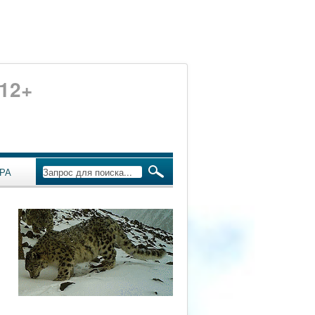
12+
РА