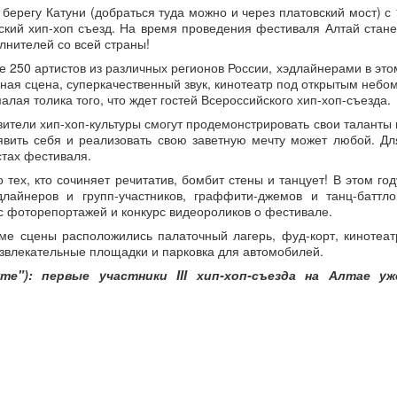
берегу Катуни (добраться туда можно и через платовский мост) с 
ийский хип-хоп съезд. На время проведения фестиваля Алтай стане
лнителей со всей страны!
 250 артистов из различных регионов России, хэдлайнерами в это
мная сцена, суперкачественный звук, кинотеатр под открытым небом
лая толика того, что ждет гостей Всероссийского хип-хоп-съезда.
ители хип-хоп-культуры смогут продемонстрировать свои таланты 
явить себя и реализовать свою заветную мечту может любой. Дл
стах фестиваля.
 тех, кто сочиняет речитатив, бомбит стены и танцует! В этом год
лайнеров и групп-участников, граффити-джемов и танц-баттло
рс фоторепортажей и конкурс видеороликов о фестивале.
ме сцены расположились палаточный лагерь, фуд-корт, кинотеат
азвлекательные площадки и парковка для автомобилей.
е"): первые участники III хип-хоп-съезда на Алтае уж