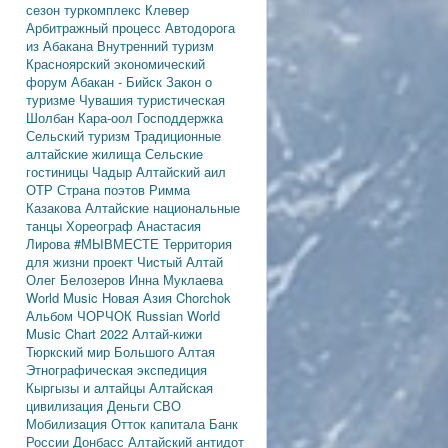
сезон
туркомплекс Клевер
Арбитражный процесс
Автодорога
из Абакана
Внутренний туризм
Красноярский экономический
форум
Абакан - Бийск
Закон о
туризме
Чувашия туристическая
Шолбан Кара-оол
Господдержка
Сельский туризм
Традиционные
алтайские жилища
Сельские
гостиницы
Чадыр
Алтайский аил
ОТР
Страна поэтов
Римма
Казакова
Алтайские национальные
танцы
Хореограф Анастасия
Лирова
#МЫВМЕСТЕ
Территория
для жизни
проект Чистый Алтай
Олег Белозеров
Инна Муклаева
World Music
Новая Азия
Chorchok
Альбом ЧОРЧОК
Russian World
Music Chart 2022
Алтай-кижи
Тюркский мир Большого Алтая
Этнографическая экспедиция
Кыргызы и алтайцы
Алтайская
цивилизация
Деньги
СВО
Мобилизация
Отток капитала
Банк
России
Донбасс
Алтайский антидот