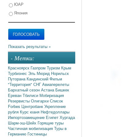
ЮАР
Япония
- Метки:
Красноярск
Газпром
Туризм
Крым
Турбизнес
Эль Мюрид
Норильск
Путорана
Кандинский
Фильм
"Территория"
СНГ
Авиаперелеты
Бархатный сезон
Астана
Бишкек
Ереван
Тбилиси
Мобиризация
Резервисты
Олигархи
Список
Forbes
Центробанк
Укрепление
рубля
Курс юаня
Нефтедоллары
Импортозамещение
Египет
Хургада
Шарм-эш-Шейх
Горящие туры
Частичная мобилизация
Туры в
Германию
Гостиницы