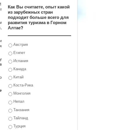
1
Как Вы считаете, опыт какой
т
из зарубежных стран
подходит больше всего для
развития туризма в Горном
м
Алтае?
,
и
Австрия
я
Египет
у
Испания
в
Канада
р
Китай
Коста-Рика
е
Монголия
Непал
Танзания
Тайланд
Турция