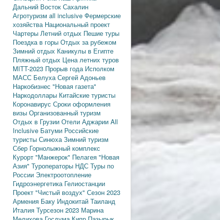
Дальний Восток
Сахалин
Агротуризм
all inclusive
Фермерские
хозяйства
Национальный проект
Чартеры
Летний отдых
Пешие туры
Поездка в горы
Отдых за рубежом
Зимний отдых
Каникулы в Египте
Пляжный отдых
Цена летних туров
MITT-2023
Прорыв года
Исполком
МАСС
Белуха
Сергей Адоньев
Наркобизнес
"Новая газета"
Наркодоллары
Китайские туристы
Коронавирус
Сроки оформления
визы
Организованный туризм
Отдых в Грузии
Отели Аджарии
All
Inclusive
Батуми
Российские
туристы
Синюха
Зимний туризм
Сбер
Горнолыжный комплекс
Курорт "Манжерок"
Пелагея
"Новая
Азия"
Туроператоры
НДС
Туры по
России
Электроотопление
Гидроэнергетика
Гелиостанции
Проект "Чистый воздух"
Сезон 2023
Армения
Баку
Индокитай
Таиланд
Италия
Турсезон 2023
Марина
Мелихова
Госдума
Кипр
Пазырык