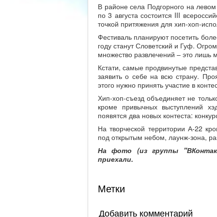
В районе села Подгорного на левом 
по 3 августа состоится III всеросс
точкой притяжения для хип-хоп-испо
Фестиваль планируют посетить более
году станут Словетский и Гуф. Огро
множество развлечений – это лишь ма
Кстати, самые продвинутые представ
заявить о себе на всю страну. Про
этого нужно принять участие в конте
Хип-хоп-съезд объединяет не только
кроме привычных выступлений хэд
появятся два новых контеста: конку
На творческой территории А-22 кро
под открытым небом, лаунж-зона, р
На фото (из группы "ВКонтакт
приехали.
Метки
Добавить комментарий