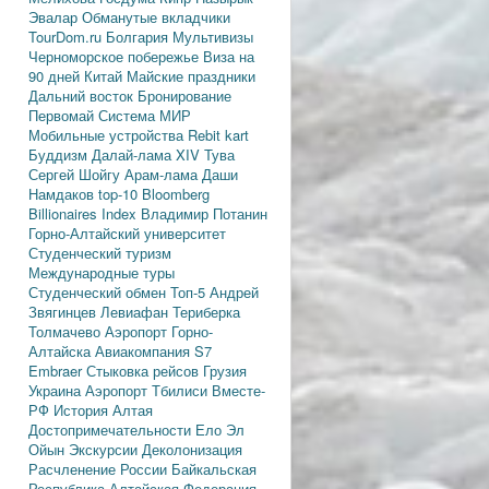
Эвалар
Обманутые вкладчики
TourDom.ru
Болгария
Мультивизы
Черноморское побережье
Виза на
90 дней
Китай
Майские праздники
Дальний восток
Бронирование
Первомай
Система МИР
Мобильные устройства
Rebit kart
Буддизм
Далай-лама XIV
Тува
Сергей Шойгу
Арам-лама
Даши
Намдаков
top-10
Bloomberg
Billionaires Index
Владимир Потанин
Горно-Алтайский университет
Студенческий туризм
Международные туры
Студенческий обмен
Топ-5
Андрей
Звягинцев
Левиафан
Териберка
Толмачево
Аэропорт Горно-
Алтайска
Авиакомпания S7
Embraer
Стыковка рейсов
Грузия
Украина
Аэропорт Тбилиси
Вместе-
РФ
История Алтая
Достопримечательности
Ело
Эл
Ойын
Экскурсии
Деколонизация
Расчленение России
Байкальская
Республика
Алтайская Федерация