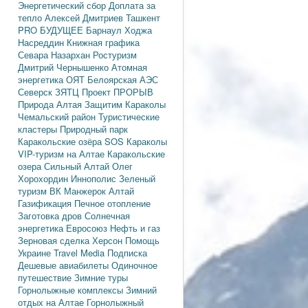
Энергетический сбор
Доплата за
тепло
Алексей Дмитриев
Ташкент
PRO БУДУЩЕЕ
Барнаул
Ходжа
Насреддин
Книжная графика
Севара Назархан
Ростуризм
Дмитрий Чернышенко
Атомная
энергетика
ОЯТ
Белоярская АЭС
Северск
ЗЯТЦ
Проект ПРОРЫВ
Природа Алтая
Защитим Караколы
Чемальский район
Туристические
кластеры
Природный парк
Каракольские озёра
SOS Караколы
VIP-туризм на Алтае
Каракольские
озера
Сильный Алтай
Олег
Хорохордин
Иннополис
Зеленый
туризм
ВК Манжерок
Алтай
Газификация
Печное отопление
Заготовка дров
Солнечная
энергетика
Евросоюз
Нефть и газ
Зерновая сделка
Херсон
Помощь
Украине
Travel Media
Подписка
Дешевые авиабилеты
Одиночное
путешествие
Зимние туры
Горнолыжные комплексы
Зимний
отдых на Алтае
Горнолыжный