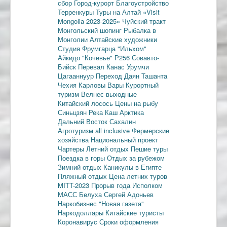
сбор
Город-курорт
Благоустройство
Терренкуры
Туры на Алтай
«Visit
Mongolia 2023-2025»
Чуйский тракт
Монгольский шопинг
Рыбалка в
Монголии
Алтайские художники
Студия Фрумгарца
"Ильхом"
Айкидо
"Кочевье"
Р256
Совавто-
Бийск
Перевал Канас
Урумчи
Цагааннуур
Переход Даян
Ташанта
Чехия
Карловы Вары
Курортный
туризм
Велнес-выходные
Китайский лосось
Цены на рыбу
Синьцзян
Река Каш
Арктика
Дальний Восток
Сахалин
Агротуризм
all inclusive
Фермерские
хозяйства
Национальный проект
Чартеры
Летний отдых
Пешие туры
Поездка в горы
Отдых за рубежом
Зимний отдых
Каникулы в Египте
Пляжный отдых
Цена летних туров
MITT-2023
Прорыв года
Исполком
МАСС
Белуха
Сергей Адоньев
Наркобизнес
"Новая газета"
Наркодоллары
Китайские туристы
Коронавирус
Сроки оформления