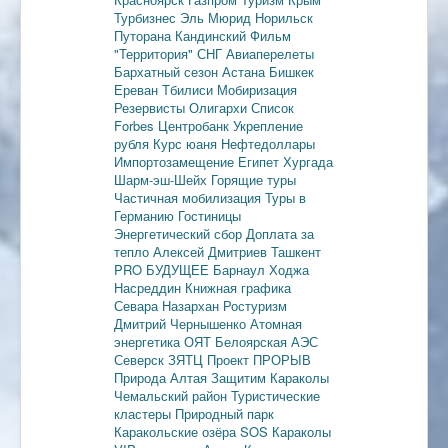
Турбизнес
Эль Мюрид
Норильск
Путорана
Кандинский
Фильм
"Территория"
СНГ
Авиаперелеты
Бархатный сезон
Астана
Бишкек
Ереван
Тбилиси
Мобиризация
Резервисты
Олигархи
Список
Forbes
Центробанк
Укрепление
рубля
Курс юаня
Нефтедоллары
Импортозамещение
Египет
Хургада
Шарм-эш-Шейх
Горящие туры
Частичная мобилизация
Туры в
Германию
Гостиницы
Энергетический сбор
Доплата за
тепло
Алексей Дмитриев
Ташкент
PRO БУДУЩЕЕ
Барнаул
Ходжа
Насреддин
Книжная графика
Севара Назархан
Ростуризм
Дмитрий Чернышенко
Атомная
энергетика
ОЯТ
Белоярская АЭС
Северск
ЗЯТЦ
Проект ПРОРЫВ
Природа Алтая
Защитим Караколы
Чемальский район
Туристические
кластеры
Природный парк
Каракольские озёра
SOS Караколы