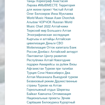
танцы
Хореограф Анастасия
Лирова
#МЫВМЕСТЕ
Территория
для жизни
проект Чистый Алтай
Олег Белозеров
Инна Муклаева
World Music
Новая Азия
Chorchok
Альбом ЧОРЧОК
Russian World
Music Chart 2022
Алтай-кижи
Тюркский мир Большого Алтая
Этнографическая экспедиция
Кыргызы и алтайцы
Алтайская
цивилизация
Деньги
СВО
Мобилизация
Отток капитала
Банк
России
Донбасс
Алтайский антидот
Пантовитал
Центр развития
Республики Алтай
Новогодние
подарки
Авиарейсы за рубеж
Визы
Афганистан
Туризм при талибах
Турция
Сочи
Новосибирск
Два
Алтая
Махачкала
Выездной туризм
Безвизовый режим
Дружественные
страны
Туризм на Алтае
Горнолыжный отдых
Шерегеш
Байкал
Камчатка
Оптимизация
Национальные проекты
Эрчим
Сарбашев
Белокуриха
Курортный