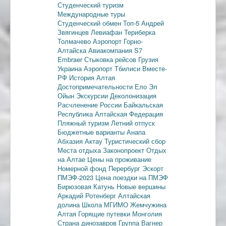
Студенческий туризм
Международные туры
Студенческий обмен
Топ-5
Андрей
Звягинцев
Левиафан
Териберка
Толмачево
Аэропорт Горно-
Алтайска
Авиакомпания S7
Embraer
Стыковка рейсов
Грузия
Украина
Аэропорт Тбилиси
Вместе-
РФ
История Алтая
Достопримечательности
Ело
Эл
Ойын
Экскурсии
Деколонизация
Расчленение России
Байкальская
Республика
Алтайская Федерация
Пляжный туризм
Летний отпуск
Бюджетные варианты
Анапа
Абхазия
Актау
Туристический сбор
Места отдыха
Законопроект
Отдых
на Алтае
Цены на проживание
Номерной фонд
Перербург
Эскорт
ПМЭФ-2023
Цена поездки на ПМЭФ
Бирюзовая Катунь
Новые вершины
Аркадий Ротенберг
Алтайская
долина
Школа МГИМО
Жемчужина
Алтая
Горящие путевки
Монголия
Страна динозавров
Группа Вагнер