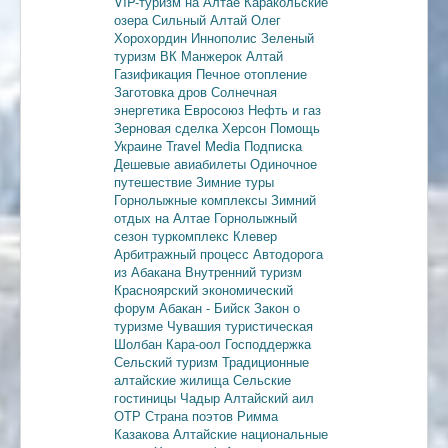
VIP-туризм на Алтае
Каракольские
озера
Сильный Алтай
Олег
Хорохордин
Иннополис
Зеленый
туризм
ВК Манжерок
Алтай
Газификация
Печное отопление
Заготовка дров
Солнечная
энергетика
Евросоюз
Нефть и газ
Зерновая сделка
Херсон
Помощь
Украине
Travel Media
Подписка
Дешевые авиабилеты
Одиночное
путешествие
Зимние туры
Горнолыжные комплексы
Зимний
отдых на Алтае
Горнолыжный
сезон
туркомплекс Клевер
Арбитражный процесс
Автодорога
из Абакана
Внутренний туризм
Красноярский экономический
форум
Абакан - Бийск
Закон о
туризме
Чувашия туристическая
Шолбан Кара-оол
Господдержка
Сельский туризм
Традиционные
алтайские жилища
Сельские
гостиницы
Чадыр
Алтайский аил
ОТР
Страна поэтов
Римма
Казакова
Алтайские национальные