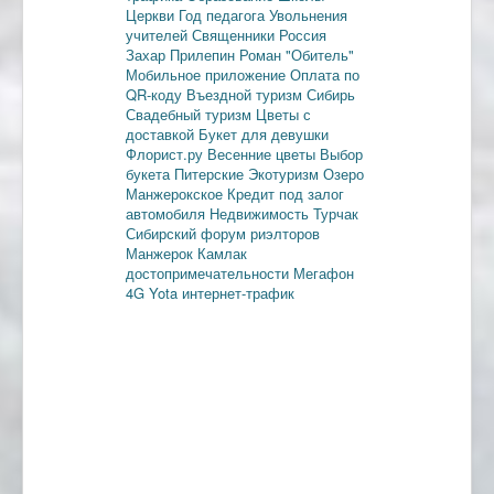
Церкви
Год педагога
Увольнения
учителей
Священники
Россия
Захар Прилепин
Роман "Обитель"
Мобильное приложение
Оплата по
QR-коду
Въездной туризм
Сибирь
Свадебный туризм
Цветы с
доставкой
Букет для девушки
Флорист.ру
Весенние цветы
Выбор
букета
Питерские
Экотуризм
Озеро
Манжерокское
Кредит под залог
автомобиля
Недвижимость
Турчак
Сибирский форум риэлторов
Манжерок
Камлак
достопримечательности
Мегафон
4G
Yota
интернет-трафик