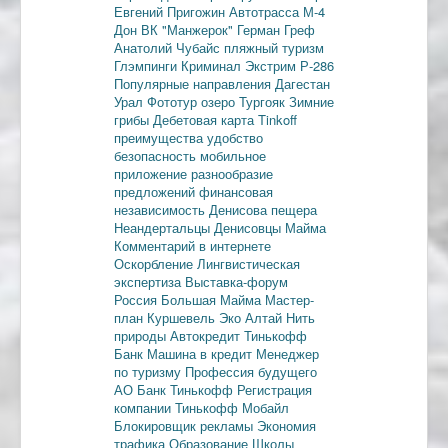
Евгений Пригожин
Автотрасса М-4
Дон
ВК "Манжерок"
Герман Греф
Анатолий Чубайс
пляжный туризм
Глэмпинги
Криминал
Экстрим
Р-286
Популярные направления
Дагестан
Урал
Фототур
озеро Тургояк
Зимние
грибы
Дебетовая карта
Tinkoff
преимущества
удобство
безопасность
мобильное
приложение
разнообразие
предложений
финансовая
независимость
Денисова пещера
Неандертальцы
Денисовцы
Майма
Комментарий в интернете
Оскорбление
Лингвистическая
экспертиза
Выставка-форум
Россия
Большая Майма
Мастер-
план
Куршевель
Эко Алтай Нить
природы
Автокредит
Тинькофф
Банк
Машина в кредит
Менеджер
по туризму
Профессия будущего
АО Банк Тинькофф
Регистрация
компании
Тинькофф Мобайл
Блокировщик рекламы
Экономия
трафика
Образование
Школы