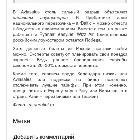
В Aviasales столь сильный разрыв объясняют
наличием лоукостеров.
В Прибалтике даже
национального перевозчика – airBaltic – можно отнести
к бюджетным авиакомпаниям. Вместе с тем, на рынке
работают и Ryanair, easyJet, Wizz Air. Единственным
российским лоукостером остается Победа.
Хотя дешевые билеты из России все-таки найти
можно. Эксперты советуют планировать свои поездки
заранее. Ведь ранние бронирования способы
сэкономить 20–30% стоимости перелета.
Кроме того, сервисы вроде Календаря низких цен
Aviasales или подписки на билет позволяют
отслеживать лучшие тарифы. При этом, конечно,
проще летать в Европу через Ригу или Вильнюс, а в
страны Азии – через Бишкек или Ташкент.
Фото
: m.aeroflot.ru
Метки
Добавить комментарий