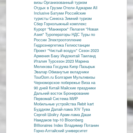
визы
Организованный туризм
Отдых в Грузии
Отели Аджарии
All
Inclusive
Батуми
Российские
туристы
Синюха
Зимний туризм
Сбер
Горнолыжный комплекс
Курорт "Манжерок"
Пелагея
"Новая
Азия"
Туроператоры
НДС
Туры по
России
Электроотопление
Гидроэнергетика
Гелиостанции
Проект "Чистый воздух"
Сезон 2023
Армения
Баку
Индокитай
Таиланд
Италия
Турсезон 2023
Марина
Мелихова
Госдума
Кипр
Пазырык
Эвалар
Обманутые вкладчики
TourDom.ru
Болгария
Мультивизы
Черноморское побережье
Виза на
90 дней
Китай
Майские праздники
Дальний восток
Бронирование
Первомай
Система МИР
Мобильные устройства
Rebit kart
Буддизм
Далай-лама XIV
Тува
Сергей Шойгу
Арам-лама
Даши
Намдаков
top-10
Bloomberg
Billionaires Index
Владимир Потанин
Горно-Алтайский университет