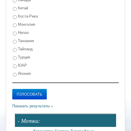
Китай
Коста-Рика
Монголия
Непал
Танзания
Тайланд
Турция
ЮАР
Япония
- Метки:
Красноярск
Газпром
Туризм
Крым