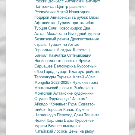
России
Донбасс
Алтайский антидот
Пантовитал
Центр развития
Республики Алтай
Новогодние
подарки
Авиарейсы за рубеж
Визы
Афганистан
Туризм при талибах
Турция
Сочи
Новосибирск
Два
Алтая
Махачкала
Выездной туризм
Безвизовый режим
Дружественные
страны
Туризм на Алтае
Горнолыжный отдых
Шерегеш
Байкал
Камчатка
Оптимизация
Национальные проекты
Эрчим
Сарбашев
Белокуриха
Курортный
сбор
Город-курорт
Благоустройство
Терренкуры
Туры на Алтай
«Visit
Mongolia 2023-2025»
Чуйский тракт
Монгольский шопинг
Рыбалка в
Монголии
Алтайские художники
Студия Фрумгарца
"Ильхом"
Айкидо
"Кочевье"
Р256
Совавто-
Бийск
Перевал Канас
Урумчи
Цагааннуур
Переход Даян
Ташанта
Чехия
Карловы Вары
Курортный
туризм
Велнес-выходные
Китайский лосось
Цены на рыбу