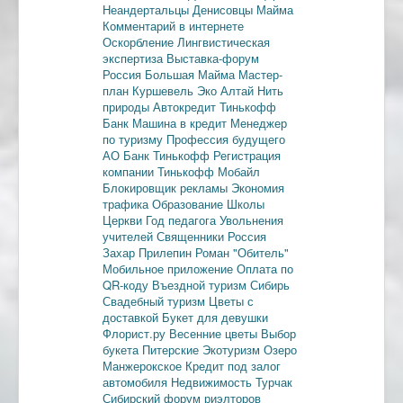
Неандертальцы
Денисовцы
Майма
Комментарий в интернете
Оскорбление
Лингвистическая
экспертиза
Выставка-форум
Россия
Большая Майма
Мастер-
план
Куршевель
Эко Алтай Нить
природы
Автокредит
Тинькофф
Банк
Машина в кредит
Менеджер
по туризму
Профессия будущего
АО Банк Тинькофф
Регистрация
компании
Тинькофф Мобайл
Блокировщик рекламы
Экономия
трафика
Образование
Школы
Церкви
Год педагога
Увольнения
учителей
Священники
Россия
Захар Прилепин
Роман "Обитель"
Мобильное приложение
Оплата по
QR-коду
Въездной туризм
Сибирь
Свадебный туризм
Цветы с
доставкой
Букет для девушки
Флорист.ру
Весенние цветы
Выбор
букета
Питерские
Экотуризм
Озеро
Манжерокское
Кредит под залог
автомобиля
Недвижимость
Турчак
Сибирский форум риэлторов