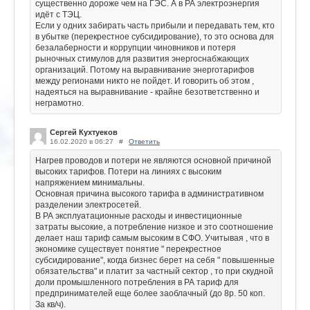
существенно дороже чем на ГЭС. А в РА электроэнергия
идёт с ТЭЦ.
Если у одних забирать часть прибыли и передавать тем, кто
в убытке (перекрестное субсидирование), то это основа для
безалаберности и коррупции чиновников и потеря
рыночных стимулов для развития энергоснабжающих
организаций. Потому на выравнивание энерготарифов
между регионами никто не пойдет. И говорить об этом ,
надеяться на выравнивание - крайне безответственно и
неграмотно.
Сергей Кухтуеков
16.02.2020 в 06:27
#
Ответить
Нагрев проводов и потери не являются основной причиной
высоких тарифов. Потери на линиях с высоким
напряжением минимальны.
Основная причина высокого тарифа в административном
разделении электросетей.
В РА эксплуатационные расходы и инвестиционные
затраты высокие, а потребление низкое и это соотношение
делает наш тариф самым высоким в СФО. Учитывая , что в
экономике существует понятие " перекрестное
субсидирование", когда бизнес берет на себя " повышенные
обязательства" и платит за частный сектор , то при скудной
доли промышленного потребления в РА тариф для
предпринимателей еще более заоблачный (до 8р. 50 коп.
За кв/ч).