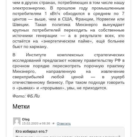
чем в других странах, потребляющих в том числе нашу
электроэнергию. В прошлом году промышленным
потребителям 1 кВт/ч обходился в среднем по 7
центов — выше, чем в США, Франции, Норвегии или
Швеции. Такая политика Минэнерго вынуждает
крупных потребителей переходить на собственные
источники генерации — а в результате всех, кто
остаётся на «энергетическом пайке», ещё больнее
бьют по карману.
В Институте комплексных стратегических
исследований предлагают новому правительству РФ в
срочном порядке пересмотреть порочную практику
Минэнерго, направленную на извлечение
сверхприбылей любой ценой — в ущерб
отечественному бизнесу. При таком подходе говорить
о «рывках» и «прорывах», увы, не приходится.
Фото: ФБ.Ru
Метки
Oleg
15.02.2020 в 08:36
#
Ответить
Кто избирал его.?