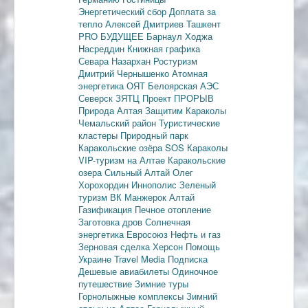
Энергетический сбор
Доплата за
тепло
Алексей Дмитриев
Ташкент
PRO БУДУЩЕЕ
Барнаул
Ходжа
Насреддин
Книжная графика
Севара Назархан
Ростуризм
Дмитрий Чернышенко
Атомная
энергетика
ОЯТ
Белоярская АЭС
Северск
ЗЯТЦ
Проект ПРОРЫВ
Природа Алтая
Защитим Караколы
Чемальский район
Туристические
кластеры
Природный парк
Каракольские озёра
SOS Караколы
VIP-туризм на Алтае
Каракольские
озера
Сильный Алтай
Олег
Хорохордин
Иннополис
Зеленый
туризм
ВК Манжерок
Алтай
Газификация
Печное отопление
Заготовка дров
Солнечная
энергетика
Евросоюз
Нефть и газ
Зерновая сделка
Херсон
Помощь
Украине
Travel Media
Подписка
Дешевые авиабилеты
Одиночное
путешествие
Зимние туры
Горнолыжные комплексы
Зимний