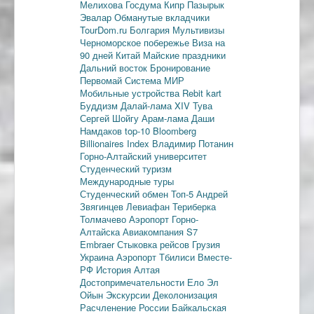
Мелихова
Госдума
Кипр
Пазырык
Эвалар
Обманутые вкладчики
TourDom.ru
Болгария
Мультивизы
Черноморское побережье
Виза на
90 дней
Китай
Майские праздники
Дальний восток
Бронирование
Первомай
Система МИР
Мобильные устройства
Rebit kart
Буддизм
Далай-лама XIV
Тува
Сергей Шойгу
Арам-лама
Даши
Намдаков
top-10
Bloomberg
Billionaires Index
Владимир Потанин
Горно-Алтайский университет
Студенческий туризм
Международные туры
Студенческий обмен
Топ-5
Андрей
Звягинцев
Левиафан
Териберка
Толмачево
Аэропорт Горно-
Алтайска
Авиакомпания S7
Embraer
Стыковка рейсов
Грузия
Украина
Аэропорт Тбилиси
Вместе-
РФ
История Алтая
Достопримечательности
Ело
Эл
Ойын
Экскурсии
Деколонизация
Расчленение России
Байкальская