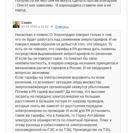
Популисты ни чего они не могуть сделать против алигархий
. Они от них зависимы . И хорохордина ставили они а не
народ .
Семён
15.02.2020 в 21:02
#
Ответить
Насколько я помню, О. Хорохордин говорил только о том,
что он будет работать над снижением энерготарифов. И не
говорил, каким образом он добьется того, что обещал. То
есть он не говорил, что тарифы в РА должны дать снижены
посредством выравнивания энерготарифов по регионам.
И если бы он говорил такое, то показал бы свою
некомпетентность, в первую очередь незнание принципов и
механизмов расчета тарифов в России. И не сведущим в
вопросах экономики.
Если тарифы на электроэнергию выравнять по всем
регионам, то возникнет ситуация, когда множество
энергоснабжающих организаций окажутся убыточными.
Почему в РА тариф высокий? Да потому, что высокие
затраты на передачу электроэнергии на большие
расстояния и большие потери от нагрева проводов,
которые опять же зависят от расстояния передачи
электроэнергии по проводам. И если для РА установить
такие же тарифы, что в Хакасии, то Горно-Алтайские
электросети обанкротятся по понятной причине. Плюс к
этому разница в себестоимости электроэнергии,
произведенной на ГЭС и на ТЭЦ. Производство на ТЭЦ