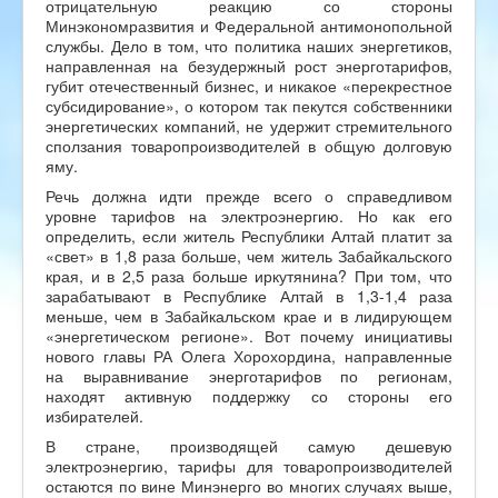
отрицательную реакцию со стороны
Минэкономразвития и Федеральной антимонопольной
службы. Дело в том, что политика наших энергетиков,
направленная на безудержный рост энерготарифов,
губит отечественный бизнес, и никакое «перекрестное
субсидирование», о котором так пекутся собственники
энергетических компаний, не удержит стремительного
сползания товаропроизводителей в общую долговую
яму.
Речь должна идти прежде всего о справедливом
уровне тарифов на электроэнергию. Но как его
определить, если житель Республики Алтай платит за
«свет» в 1,8 раза больше, чем житель Забайкальского
края, и в 2,5 раза больше иркутянина? При том, что
зарабатывают в Республике Алтай в 1,3-1,4 раза
меньше, чем в Забайкальском крае и в лидирующем
«энергетическом регионе». Вот почему инициативы
нового главы РА Олега Хорохордина, направленные
на выравнивание энерготарифов по регионам,
находят активную поддержку со стороны его
избирателей.
В стране, производящей самую дешевую
электроэнергию, тарифы для товаропроизводителей
остаются по вине Минэнерго во многих случаях выше,