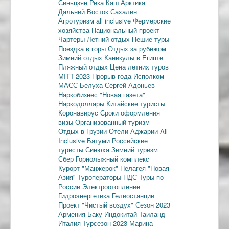
Синьцзян
Река Каш
Арктика
Дальний Восток
Сахалин
Агротуризм
all inclusive
Фермерские
хозяйства
Национальный проект
Чартеры
Летний отдых
Пешие туры
Поездка в горы
Отдых за рубежом
Зимний отдых
Каникулы в Египте
Пляжный отдых
Цена летних туров
MITT-2023
Прорыв года
Исполком
МАСС
Белуха
Сергей Адоньев
Наркобизнес
"Новая газета"
Наркодоллары
Китайские туристы
Коронавирус
Сроки оформления
визы
Организованный туризм
Отдых в Грузии
Отели Аджарии
All
Inclusive
Батуми
Российские
туристы
Синюха
Зимний туризм
Сбер
Горнолыжный комплекс
Курорт "Манжерок"
Пелагея
"Новая
Азия"
Туроператоры
НДС
Туры по
России
Электроотопление
Гидроэнергетика
Гелиостанции
Проект "Чистый воздух"
Сезон 2023
Армения
Баку
Индокитай
Таиланд
Италия
Турсезон 2023
Марина