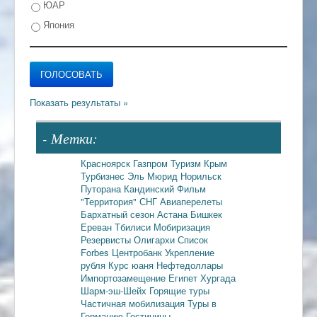
ЮАР
Япония
- Метки:
Красноярск
Газпром
Туризм
Крым
Турбизнес
Эль Мюрид
Норильск
Путорана
Кандинский
Фильм
"Территория"
СНГ
Авиаперелеты
Бархатный сезон
Астана
Бишкек
Ереван
Тбилиси
Мобиризация
Резервисты
Олигархи
Список
Forbes
Центробанк
Укрепление
рубля
Курс юаня
Нефтедоллары
Импортозамещение
Египет
Хургада
Шарм-эш-Шейх
Горящие туры
Частичная мобилизация
Туры в
Германию
Гостиницы