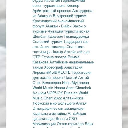
отдых на Алтае
Горнолыжный
сезон
туркомплекс Клевер
Арбитражный процесс
Автодорога
из Абакана
Внутренний туризм
Красноярский экономический
форум
Абакан - Бийск
Закон о
туризме
Чувашия туристическая
Шолбан Кара-оол
Господдержка
Сельский туризм
Традиционные
алтайские жилища
Сельские
гостиницы
Чадыр
Алтайский аил
ОТР
Страна поэтов
Римма
Казакова
Алтайские национальные
танцы
Хореограф Анастасия
Лирова
#МЫВМЕСТЕ
Территория
для жизни
проект Чистый Алтай
Олег Белозеров
Инна Муклаева
World Music
Новая Азия
Chorchok
Альбом ЧОРЧОК
Russian World
Music Chart 2022
Алтай-кижи
Тюркский мир Большого Алтая
Этнографическая экспедиция
Кыргызы и алтайцы
Алтайская
цивилизация
Деньги
СВО
Мобилизация
Отток капитала
Банк