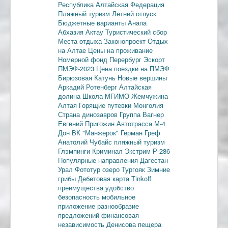
Республика
Алтайская Федерация
Пляжный туризм
Летний отпуск
Бюджетные варианты
Анапа
Абхазия
Актау
Туристический сбор
Места отдыха
Законопроект
Отдых
на Алтае
Цены на проживание
Номерной фонд
Перербург
Эскорт
ПМЭФ-2023
Цена поездки на ПМЭФ
Бирюзовая Катунь
Новые вершины
Аркадий Ротенберг
Алтайская
долина
Школа МГИМО
Жемчужина
Алтая
Горящие путевки
Монголия
Страна динозавров
Группа Вагнер
Евгений Пригожин
Автотрасса М-4
Дон
ВК "Манжерок"
Герман Греф
Анатолий Чубайс
пляжный туризм
Глэмпинги
Криминал
Экстрим
Р-286
Популярные направления
Дагестан
Урал
Фототур
озеро Тургояк
Зимние
грибы
Дебетовая карта
Tinkoff
преимущества
удобство
безопасность
мобильное
приложение
разнообразие
предложений
финансовая
независимость
Денисова пещера