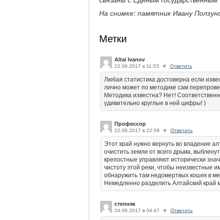
На снимке: памятник Ивану Ползуно
Метки
Altai Ivanov
22.06.2017 в 11:53
#
Ответить
Любая статистика достоверна если изве
лично может по методике сам перепрове
Методика известна? Нет! Соответственно
удивительно круглые в ней цифры! )
Профессор
22.06.2017 в 22:59
#
Ответить
Этот край нужно вернуть во владение ал
очистить земли от всего дрьма, выблен
крепостные управляют исторически знач
чистоту этой реки, чтобы неизвестные и
обнаружить там недомертвых кошек в ме
Немедленно разделить Алтайский край м
степняк
24.06.2017 в 04:47
#
Ответить