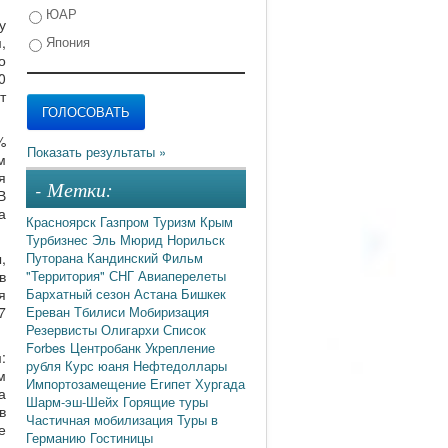
ЮАР
у
Япония
,
о
0
т
%
м
я
- Метки:
В
а
Красноярск
Газпром
Туризм
Крым
Турбизнес
Эль Мюрид
Норильск
Путорана
Кандинский
Фильм
,
"Территория"
СНГ
Авиаперелеты
в
Бархатный сезон
Астана
Бишкек
я
Ереван
Тбилиси
Мобиризация
7
Резервисты
Олигархи
Список
Forbes
Центробанк
Укрепление
:
рубля
Курс юаня
Нефтедоллары
м
Импортозамещение
Египет
Хургада
а
Шарм-эш-Шейх
Горящие туры
в
Частичная мобилизация
Туры в
е
Германию
Гостиницы