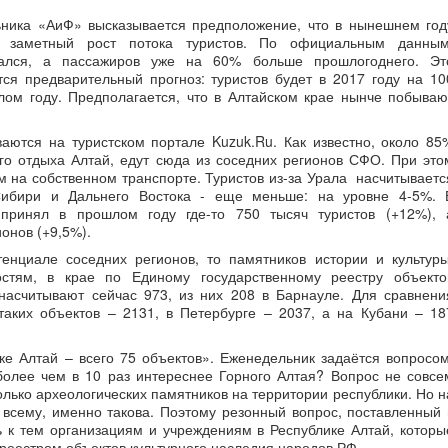
ьника «АиФ» высказывается предположение, что в нынешнем год
 заметный рост потока туристов. По официальным данным
чался, а пассажиров уже на 60% больше прошлогоднего. Эт
ся предварительный прогноз: туристов будет в 2017 году на 10
лом году. Предполагается, что в Алтайском крае нынче побываю
аются на туристском портале Kuzuk.Ru. Как известно, около 85
го отдыха Алтай, едут сюда из соседних регионов СФО. При это
м на собственном транспорте. Туристов из-за Урала насчитываетс
Сибири и Дальнего Востока - еще меньше: на уровне 4-5%. 
 принял в прошлом году где-то 750 тысяч туристов (+12%), 
ионов (+9,5%).
тенциале соседних регионов, то памятников истории и культуры
остям, в крае по Единому государственному реестру объекто
насчитывают сейчас 973, из них 208 в Барнауле. Для сравнени
ве таких объектов – 2131, в Петербурге – 2037, а на Кубани – 18
ке Алтай – всего 75 объектов». Еженедельник задаётся вопросом
 более чем в 10 раз интереснее Горного Алтая? Вопрос не совсе
олько археологических памятников на территории республики. Но н
 всему, именно такова. Поэтому резонный вопрос, поставленный 
ь к тем организациям и учреждениям в Республике Алтай, которы
реестром объектов культурного наследия народов РФ.