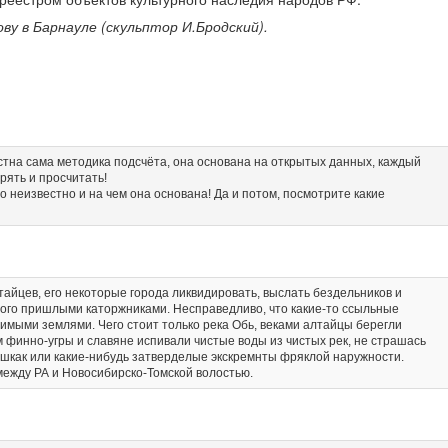
ву в Барнауле (скульптор И.Бродский).
стна сама методика подсчёта, она основана на открытых данных, каждый
рять и просчитать!
 неизвестно и на чем она основана! Да и потом, посмотрите какие
тайцев, его некоторые города ликвидировать, выслать бездельников и
утого пришлыми каторжниками. Несправедливо, что какие-то ссыльные
имыми землями. Чего стоит только река Обь, веками алтайцы берегли
м финно-угры и славяне испивали чистые воды из чистых рек, не страшась
шкак или какие-нибудь затверделые экскремнты фряклой наружности.
ежду РА и Новосибирско-Томской волостью.