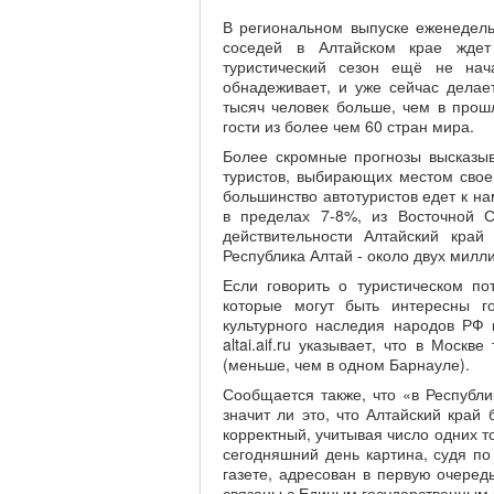
В региональном выпуске еженедел
соседей в Алтайском крае ждет
туристический сезон ещё не на
обнадеживает, и уже сейчас делает
тысяч человек больше, чем в прош
гости из более чем 60 стран мира.
Более скромные прогнозы высказыв
туристов, выбирающих местом свое
большинство автотуристов едет к на
в пределах 7-8%, из Восточной 
действительности Алтайский край
Республика Алтай - около двух милл
Если говорить о туристическом по
которые могут быть интересны г
культурного наследия народов РФ 
altai.aif.ru указывает, что в Моск
(меньше, чем в одном Барнауле).
Сообщается также, что «в Республи
значит ли это, что Алтайский край
корректный, учитывая число одних т
сегодняшний день картина, судя по
газете, адресован в первую очеред
связаны с Единым государственным 