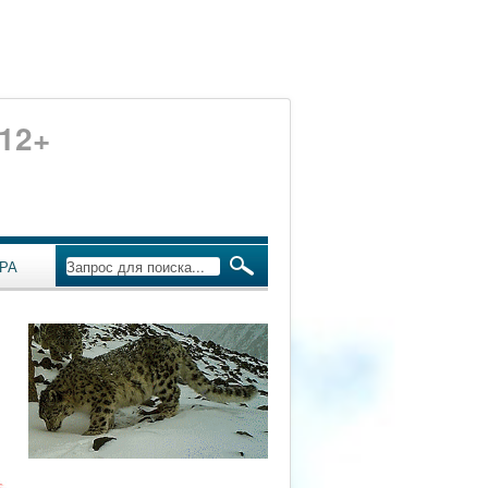
12+
РА