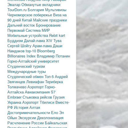
Эвалар
Обманутые вкладчики
TourDom.ru
Болгария
Мультивизы
Черноморское побережье
Виза на
90 дней
Китай
Майские праздники
Дальний восток
Бронирование
Первомай
Система МИР
Мобильные устройства
Rebit kart
Буддизм
Далай-лама XIV
Тува
Сергей Шойгу
Арам-лама
Даши
Намдаков
top-10
Bloomberg
Billionaires Index
Владимир Потанин
Горно-Алтайский университет
Студенческий туризм
Международные туры
Студенческий обмен
Топ-5
Андрей
Звягинцев
Левиафан
Териберка
Толмачево
Аэропорт Горно-
Алтайска
Авиакомпания S7
Embraer
Стыковка рейсов
Грузия
Украина
Аэропорт Тбилиси
Вместе-
РФ
История Алтая
Достопримечательности
Ело
Эл
Ойын
Экскурсии
Деколонизация
Расчленение России
Байкальская
Республика
Алтайская Федерация