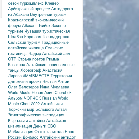
сезон
туркомплекс Клевер
Арбитражный процесс
Автодорога
из Абакана
Внутренний туризм
Красноярский экономический
форум
Абакан - Бийск
Закон о
туризме
Чувашия туристическая
Шолбан Кара-оол
Господдержка
Сельский туризм
Традиционные
алтайские жилища
Сельские
гостиницы
Чадыр
Алтайский аил
ОТР
Страна поэтов
Римма
Казакова
Алтайские национальные
танцы
Хореограф Анастасия
Лирова
#МЫВМЕСТЕ
Территория
для жизни
проект Чистый Алтай
Олег Белозеров
Инна Муклаева
World Music
Новая Азия
Chorchok
Альбом ЧОРЧОК
Russian World
Music Chart 2022
Алтай-кижи
Тюркский мир Большого Алтая
Этнографическая экспедиция
Кыргызы и алтайцы
Алтайская
цивилизация
Деньги
СВО
Мобилизация
Отток капитала
Банк
России
Донбасс
Алтайский антидот