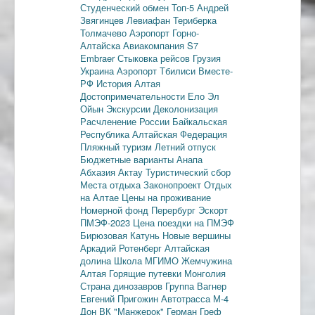
Студенческий обмен
Топ-5
Андрей
Звягинцев
Левиафан
Териберка
Толмачево
Аэропорт Горно-
Алтайска
Авиакомпания S7
Embraer
Стыковка рейсов
Грузия
Украина
Аэропорт Тбилиси
Вместе-
РФ
История Алтая
Достопримечательности
Ело
Эл
Ойын
Экскурсии
Деколонизация
Расчленение России
Байкальская
Республика
Алтайская Федерация
Пляжный туризм
Летний отпуск
Бюджетные варианты
Анапа
Абхазия
Актау
Туристический сбор
Места отдыха
Законопроект
Отдых
на Алтае
Цены на проживание
Номерной фонд
Перербург
Эскорт
ПМЭФ-2023
Цена поездки на ПМЭФ
Бирюзовая Катунь
Новые вершины
Аркадий Ротенберг
Алтайская
долина
Школа МГИМО
Жемчужина
Алтая
Горящие путевки
Монголия
Страна динозавров
Группа Вагнер
Евгений Пригожин
Автотрасса М-4
Дон
ВК "Манжерок"
Герман Греф