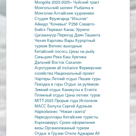
Mongolia 2023-2025»
Чуйский тракт
Монгольский шопинг
Рыбалка в
Монголии
Алтайские художники
Студия Фрумгарца
"Ильхом"
Айкидо
"Кочевье"
Р256
Совавто-
Бийск
Перевал Канас
Урумчи
Цагааннуур
Переход Даян
Ташанта
Чехия
Карловы Вары
Курортный
туризм
Велнес-выходные
Китайский лосось
Цены на рыбу
Синьцзян
Река Каш
Арктика
Дальний Восток
Сахалин
Агротуризм
all inclusive
Фермерские
хозяйства
Национальный проект
Чартеры
Летний отдых
Пешие туры
Поездка в горы
Отдых за рубежом
Зимний отдых
Каникулы в Египте
Пляжный отдых
Цена летних туров
MITT-2023
Прорыв года
Исполком
МАСС
Белуха
Сергей Адоньев
Наркобизнес
"Новая газета"
Наркодоллары
Китайские туристы
Коронавирус
Сроки оформления
визы
Организованный туризм
Отдых в Грузии
Отели Аджарии
All