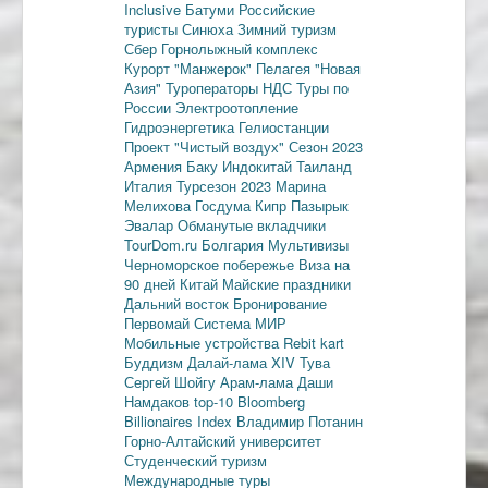
Inclusive
Батуми
Российские
туристы
Синюха
Зимний туризм
Сбер
Горнолыжный комплекс
Курорт "Манжерок"
Пелагея
"Новая
Азия"
Туроператоры
НДС
Туры по
России
Электроотопление
Гидроэнергетика
Гелиостанции
Проект "Чистый воздух"
Сезон 2023
Армения
Баку
Индокитай
Таиланд
Италия
Турсезон 2023
Марина
Мелихова
Госдума
Кипр
Пазырык
Эвалар
Обманутые вкладчики
TourDom.ru
Болгария
Мультивизы
Черноморское побережье
Виза на
90 дней
Китай
Майские праздники
Дальний восток
Бронирование
Первомай
Система МИР
Мобильные устройства
Rebit kart
Буддизм
Далай-лама XIV
Тува
Сергей Шойгу
Арам-лама
Даши
Намдаков
top-10
Bloomberg
Billionaires Index
Владимир Потанин
Горно-Алтайский университет
Студенческий туризм
Международные туры