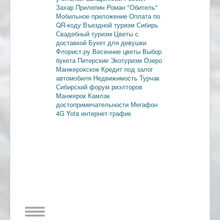
Захар Прилепин
Роман "Обитель"
Мобильное приложение
Оплата по
QR-коду
Въездной туризм
Сибирь
Свадебный туризм
Цветы с
доставкой
Букет для девушки
Флорист.ру
Весенние цветы
Выбор
букета
Питерские
Экотуризм
Озеро
Манжерокское
Кредит под залог
автомобиля
Недвижимость
Турчак
Сибирский форум риэлторов
Манжерок
Камлак
достопримечательности
Мегафон
4G
Yota
интернет-трафик