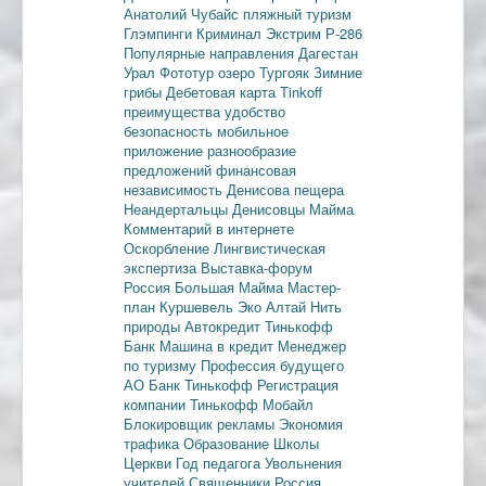
Анатолий Чубайс
пляжный туризм
Глэмпинги
Криминал
Экстрим
Р-286
Популярные направления
Дагестан
Урал
Фототур
озеро Тургояк
Зимние
грибы
Дебетовая карта
Tinkoff
преимущества
удобство
безопасность
мобильное
приложение
разнообразие
предложений
финансовая
независимость
Денисова пещера
Неандертальцы
Денисовцы
Майма
Комментарий в интернете
Оскорбление
Лингвистическая
экспертиза
Выставка-форум
Россия
Большая Майма
Мастер-
план
Куршевель
Эко Алтай Нить
природы
Автокредит
Тинькофф
Банк
Машина в кредит
Менеджер
по туризму
Профессия будущего
АО Банк Тинькофф
Регистрация
компании
Тинькофф Мобайл
Блокировщик рекламы
Экономия
трафика
Образование
Школы
Церкви
Год педагога
Увольнения
учителей
Священники
Россия