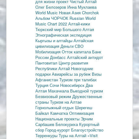
для жизни
проект Чистый Алтай
Олег Белозеров
Инна Муклаева
World Music
Новая Азия
Chorchok
Альбом ЧОРЧОК
Russian World
Music Chart 2022
Алтай-кижи
Тюркский мир Большого Алтая
Этнографическая экспедиция
Кыргызы и алтайцы
Алтайская
цивилизация
Деньги
СВО
Мобилизация
Отток капитала
Банк
России
Донбасс
Алтайский антидот
Пантовитал
Центр развития
Республики Алтай
Новогодние
подарки
Авиарейсы за рубеж
Визы
Афганистан
Туризм при талибах
Турция
Сочи
Новосибирск
Два
Алтая
Махачкала
Выездной туризм
Безвизовый режим
Дружественные
страны
Туризм на Алтае
Горнолыжный отдых
Шерегеш
Байкал
Камчатка
Оптимизация
Национальные проекты
Эрчим
Сарбашев
Белокуриха
Курортный
сбор
Город-курорт
Благоустройство
Терренкуры
Туры на Алтай
«Visit