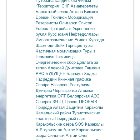
Путорана
Кандинский
Фильм
"Территория"
СНГ
Авиаперелеты
Бархатный сезон
Астана
Бишкек
Ереван
Тбилиси
Мобиризация
Резервисты
Олигархи
Список
Forbes
Центробанк
Укрепление
рубля
Курс юаня
Нефтедоллары
Импортозамещение
Египет
Хургада
Шарм-эш-Шейх
Горящие туры
Частичная мобилизация
Туры в
Германию
Гостиницы
Энергетический сбор
Доплата за
тепло
Алексей Дмитриев
Ташкент
PRO БУДУЩЕЕ
Барнаул
Ходжа
Насреддин
Книжная графика
Севара Назархан
Ростуризм
Дмитрий Чернышенко
Атомная
энергетика
ОЯТ
Белоярская АЭС
Северск
ЗЯТЦ
Проект ПРОРЫВ
Природа Алтая
Защитим Караколы
Чемальский район
Туристические
кластеры
Природный парк
Каракольские озёра
SOS Караколы
VIP-туризм на Алтае
Каракольские
озера
Сильный Алтай
Олег