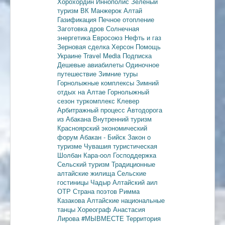
Хорохордин
Иннополис
Зеленый
туризм
ВК Манжерок
Алтай
Газификация
Печное отопление
Заготовка дров
Солнечная
энергетика
Евросоюз
Нефть и газ
Зерновая сделка
Херсон
Помощь
Украине
Travel Media
Подписка
Дешевые авиабилеты
Одиночное
путешествие
Зимние туры
Горнолыжные комплексы
Зимний
отдых на Алтае
Горнолыжный
сезон
туркомплекс Клевер
Арбитражный процесс
Автодорога
из Абакана
Внутренний туризм
Красноярский экономический
форум
Абакан - Бийск
Закон о
туризме
Чувашия туристическая
Шолбан Кара-оол
Господдержка
Сельский туризм
Традиционные
алтайские жилища
Сельские
гостиницы
Чадыр
Алтайский аил
ОТР
Страна поэтов
Римма
Казакова
Алтайские национальные
танцы
Хореограф Анастасия
Лирова
#МЫВМЕСТЕ
Территория