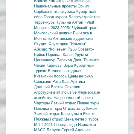
Байкал
Камчатка
Оптимизация
Национальные проекты
Эрчим
Сарбашев
Белокуриха
Курортный
сбор
Город-курорт
Благоустройство
Терренкуры
Туры на Алтай
«Visit
Mongolia 2023-2025»
Чуйский тракт
Монгольский шопинг
Рыбалка в
Монголии
Алтайские художники
Студия Фрумгарца
"Ильхом"
Айкидо
"Кочевье"
Р256
Совавто-
Бийск
Перевал Канас
Урумчи
Цагааннуур
Переход Даян
Ташанта
Чехия
Карловы Вары
Курортный
туризм
Велнес-выходные
Китайский лосось
Цены на рыбу
Синьцзян
Река Каш
Арктика
Дальний Восток
Сахалин
Агротуризм
all inclusive
Фермерские
хозяйства
Национальный проект
Чартеры
Летний отдых
Пешие туры
Поездка в горы
Отдых за рубежом
Зимний отдых
Каникулы в Египте
Пляжный отдых
Цена летних туров
MITT-2023
Прорыв года
Исполком
МАСС
Белуха
Сергей Адоньев