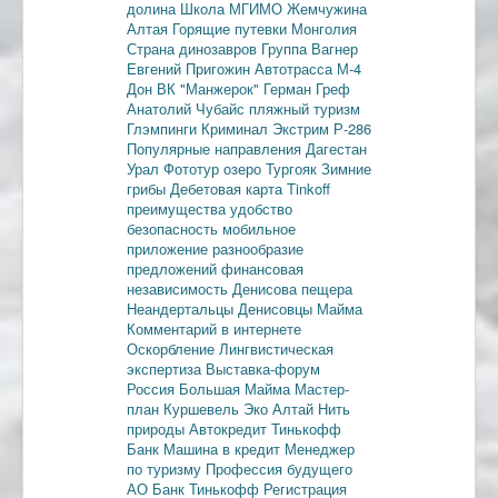
долина
Школа МГИМО
Жемчужина
Алтая
Горящие путевки
Монголия
Страна динозавров
Группа Вагнер
Евгений Пригожин
Автотрасса М-4
Дон
ВК "Манжерок"
Герман Греф
Анатолий Чубайс
пляжный туризм
Глэмпинги
Криминал
Экстрим
Р-286
Популярные направления
Дагестан
Урал
Фототур
озеро Тургояк
Зимние
грибы
Дебетовая карта
Tinkoff
преимущества
удобство
безопасность
мобильное
приложение
разнообразие
предложений
финансовая
независимость
Денисова пещера
Неандертальцы
Денисовцы
Майма
Комментарий в интернете
Оскорбление
Лингвистическая
экспертиза
Выставка-форум
Россия
Большая Майма
Мастер-
план
Куршевель
Эко Алтай Нить
природы
Автокредит
Тинькофф
Банк
Машина в кредит
Менеджер
по туризму
Профессия будущего
АО Банк Тинькофф
Регистрация