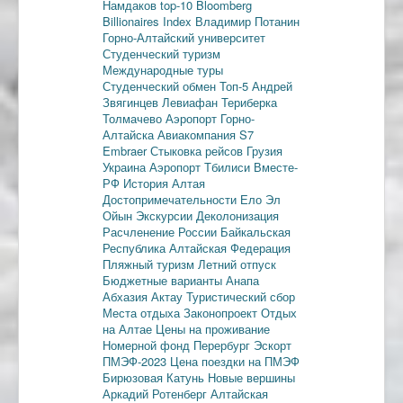
Намдаков
top-10
Bloomberg
Billionaires Index
Владимир Потанин
Горно-Алтайский университет
Студенческий туризм
Международные туры
Студенческий обмен
Топ-5
Андрей
Звягинцев
Левиафан
Териберка
Толмачево
Аэропорт Горно-
Алтайска
Авиакомпания S7
Embraer
Стыковка рейсов
Грузия
Украина
Аэропорт Тбилиси
Вместе-
РФ
История Алтая
Достопримечательности
Ело
Эл
Ойын
Экскурсии
Деколонизация
Расчленение России
Байкальская
Республика
Алтайская Федерация
Пляжный туризм
Летний отпуск
Бюджетные варианты
Анапа
Абхазия
Актау
Туристический сбор
Места отдыха
Законопроект
Отдых
на Алтае
Цены на проживание
Номерной фонд
Перербург
Эскорт
ПМЭФ-2023
Цена поездки на ПМЭФ
Бирюзовая Катунь
Новые вершины
Аркадий Ротенберг
Алтайская