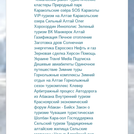
кластеры
Природный парк
Каракольские озёра
SOS Караколы
VIP-туризм на Алтае
Каракольские
озера
Сильный Алтай
Олег
Хорохордин
Иннополис
Зеленый
туризм
ВК Манжерок
Алтай
Газификация
Печное отопление
Заготовка дров
Солнечная
энергетика
Евросоюз
Нефть и газ
Зерновая сделка
Херсон
Помощь
Украине
Travel Media
Подписка
Дешевые авиабилеты
Одиночное
путешествие
Зимние туры
Горнолыжные комплексы
Зимний
отдых на Алтае
Горнолыжный
сезон
туркомплекс Клевер
Арбитражный процесс
Автодорога
из Абакана
Внутренний туризм
Красноярский экономический
форум
Абакан - Бийск
Закон о
туризме
Чувашия туристическая
Шолбан Кара-оол
Господдержка
Сельский туризм
Традиционные
алтайские жилища
Сельские
гостиницы
Чадыр
Алтайский аил