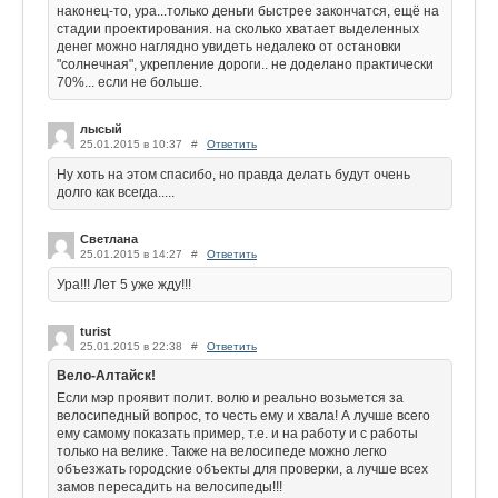
наконец-то, ура...только деньги быстрее закончатся, ещё на
стадии проектирования. на сколько хватает выделенных
денег можно наглядно увидеть недалеко от остановки
"солнечная", укрепление дороги.. не доделано практически
70%... если не больше.
лысый
25.01.2015 в 10:37
#
Ответить
Ну хоть на этом спасибо, но правда делать будут очень
долго как всегда.....
Светлана
25.01.2015 в 14:27
#
Ответить
Ура!!! Лет 5 уже жду!!!
turist
25.01.2015 в 22:38
#
Ответить
Вело-Алтайск!
Если мэр проявит полит. волю и реально возьмется за
велосипедный вопрос, то честь ему и хвала! А лучше всего
ему самому показать пример, т.е. и на работу и с работы
только на велике. Также на велосипеде можно легко
объезжать городские объекты для проверки, а лучше всех
замов пересадить на велосипеды!!!