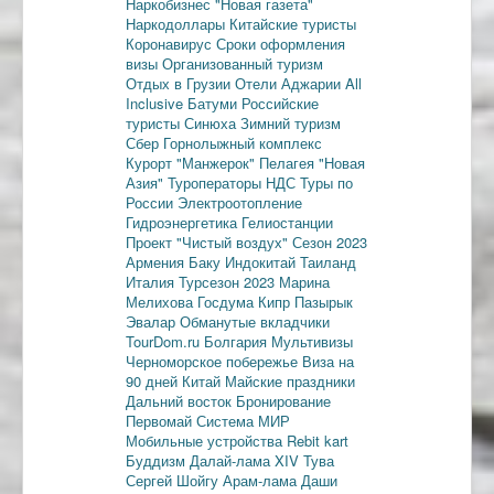
Наркобизнес
"Новая газета"
Наркодоллары
Китайские туристы
Коронавирус
Сроки оформления
визы
Организованный туризм
Отдых в Грузии
Отели Аджарии
All
Inclusive
Батуми
Российские
туристы
Синюха
Зимний туризм
Сбер
Горнолыжный комплекс
Курорт "Манжерок"
Пелагея
"Новая
Азия"
Туроператоры
НДС
Туры по
России
Электроотопление
Гидроэнергетика
Гелиостанции
Проект "Чистый воздух"
Сезон 2023
Армения
Баку
Индокитай
Таиланд
Италия
Турсезон 2023
Марина
Мелихова
Госдума
Кипр
Пазырык
Эвалар
Обманутые вкладчики
TourDom.ru
Болгария
Мультивизы
Черноморское побережье
Виза на
90 дней
Китай
Майские праздники
Дальний восток
Бронирование
Первомай
Система МИР
Мобильные устройства
Rebit kart
Буддизм
Далай-лама XIV
Тува
Сергей Шойгу
Арам-лама
Даши