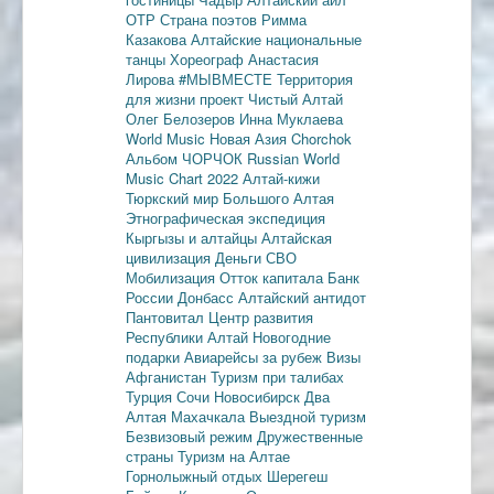
ОТР
Страна поэтов
Римма
Казакова
Алтайские национальные
танцы
Хореограф Анастасия
Лирова
#МЫВМЕСТЕ
Территория
для жизни
проект Чистый Алтай
Олег Белозеров
Инна Муклаева
World Music
Новая Азия
Chorchok
Альбом ЧОРЧОК
Russian World
Music Chart 2022
Алтай-кижи
Тюркский мир Большого Алтая
Этнографическая экспедиция
Кыргызы и алтайцы
Алтайская
цивилизация
Деньги
СВО
Мобилизация
Отток капитала
Банк
России
Донбасс
Алтайский антидот
Пантовитал
Центр развития
Республики Алтай
Новогодние
подарки
Авиарейсы за рубеж
Визы
Афганистан
Туризм при талибах
Турция
Сочи
Новосибирск
Два
Алтая
Махачкала
Выездной туризм
Безвизовый режим
Дружественные
страны
Туризм на Алтае
Горнолыжный отдых
Шерегеш