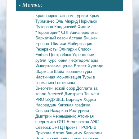
- Метки:
Красноярск
Газпром
Туризм
Крым
Турбизнес
Эль Мюрид
Норильск
Путорана
Кандинский
Фильм
"Территория"
СНГ
Авиаперелеты
Бархатный сезон
Астана
Бишкек
Ереван
Тбилиси
Мобиризация
Резервисты
Олигархи
Список
Forbes
Центробанк
Укрепление
рубля
Курс юаня
Нефтедоллары
Импортозамещение
Египет
Хургада
Шарм-эш-Шейх
Горящие туры
Частичная мобилизация
Туры в
Германию
Гостиницы
Энергетический сбор
Доплата за
тепло
Алексей Дмитриев
Ташкент
PRO БУДУЩЕЕ
Барнаул
Ходжа
Насреддин
Книжная графика
Севара Назархан
Ростуризм
Дмитрий Чернышенко
Атомная
энергетика
ОЯТ
Белоярская АЭС
Северск
ЗЯТЦ
Проект ПРОРЫВ
Природа Алтая
Защитим Караколы
Чемальский район
Туристические