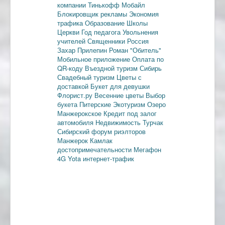
компании
Тинькофф Мобайл
Блокировщик рекламы
Экономия
трафика
Образование
Школы
Церкви
Год педагога
Увольнения
учителей
Священники
Россия
Захар Прилепин
Роман "Обитель"
Мобильное приложение
Оплата по
QR-коду
Въездной туризм
Сибирь
Свадебный туризм
Цветы с
доставкой
Букет для девушки
Флорист.ру
Весенние цветы
Выбор
букета
Питерские
Экотуризм
Озеро
Манжерокское
Кредит под залог
автомобиля
Недвижимость
Турчак
Сибирский форум риэлторов
Манжерок
Камлак
достопримечательности
Мегафон
4G
Yota
интернет-трафик