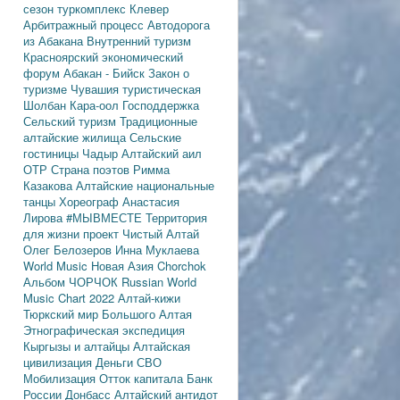
сезон
туркомплекс Клевер
Арбитражный процесс
Автодорога
из Абакана
Внутренний туризм
Красноярский экономический
форум
Абакан - Бийск
Закон о
туризме
Чувашия туристическая
Шолбан Кара-оол
Господдержка
Сельский туризм
Традиционные
алтайские жилища
Сельские
гостиницы
Чадыр
Алтайский аил
ОТР
Страна поэтов
Римма
Казакова
Алтайские национальные
танцы
Хореограф Анастасия
Лирова
#МЫВМЕСТЕ
Территория
для жизни
проект Чистый Алтай
Олег Белозеров
Инна Муклаева
World Music
Новая Азия
Chorchok
Альбом ЧОРЧОК
Russian World
Music Chart 2022
Алтай-кижи
Тюркский мир Большого Алтая
Этнографическая экспедиция
Кыргызы и алтайцы
Алтайская
цивилизация
Деньги
СВО
Мобилизация
Отток капитала
Банк
России
Донбасс
Алтайский антидот