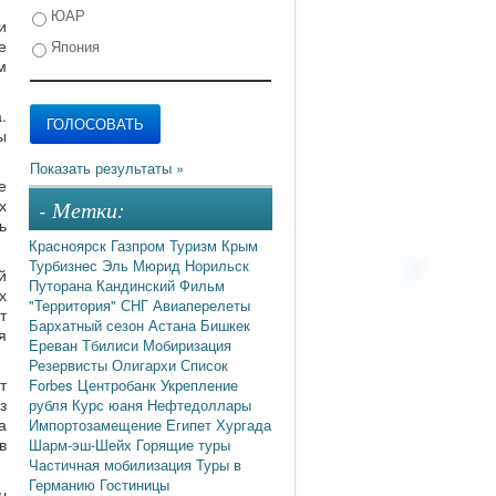
ЮАР
и
е
Япония
м
.
ы
е
х
- Метки:
ь
Красноярск
Газпром
Туризм
Крым
Турбизнес
Эль Мюрид
Норильск
й
Путорана
Кандинский
Фильм
х
"Территория"
СНГ
Авиаперелеты
т
Бархатный сезон
Астана
Бишкек
я
Ереван
Тбилиси
Мобиризация
Резервисты
Олигархи
Список
т
Forbes
Центробанк
Укрепление
з
рубля
Курс юаня
Нефтедоллары
а
Импортозамещение
Египет
Хургада
в
Шарм-эш-Шейх
Горящие туры
Частичная мобилизация
Туры в
Германию
Гостиницы
и