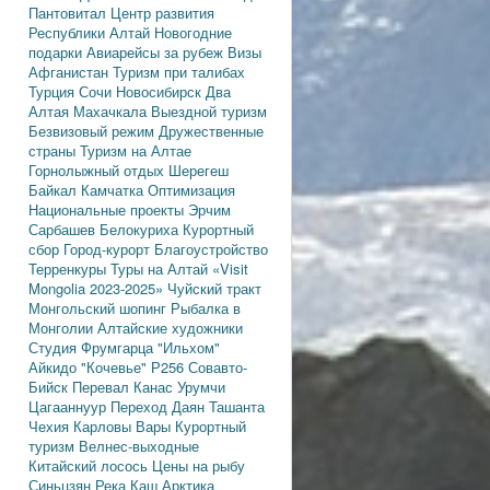
Пантовитал
Центр развития
Республики Алтай
Новогодние
подарки
Авиарейсы за рубеж
Визы
Афганистан
Туризм при талибах
Турция
Сочи
Новосибирск
Два
Алтая
Махачкала
Выездной туризм
Безвизовый режим
Дружественные
страны
Туризм на Алтае
Горнолыжный отдых
Шерегеш
Байкал
Камчатка
Оптимизация
Национальные проекты
Эрчим
Сарбашев
Белокуриха
Курортный
сбор
Город-курорт
Благоустройство
Терренкуры
Туры на Алтай
«Visit
Mongolia 2023-2025»
Чуйский тракт
Монгольский шопинг
Рыбалка в
Монголии
Алтайские художники
Студия Фрумгарца
"Ильхом"
Айкидо
"Кочевье"
Р256
Совавто-
Бийск
Перевал Канас
Урумчи
Цагааннуур
Переход Даян
Ташанта
Чехия
Карловы Вары
Курортный
туризм
Велнес-выходные
Китайский лосось
Цены на рыбу
Синьцзян
Река Каш
Арктика