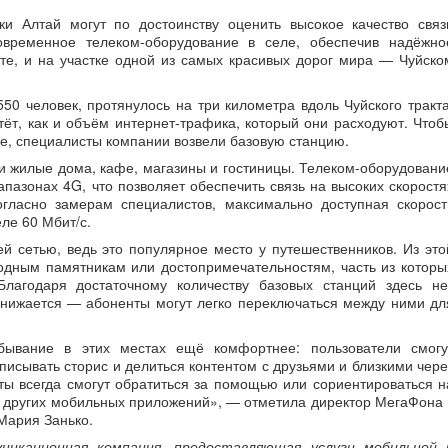
ки Алтай могут по достоинству оценить высокое качество связ
овременное телеком-оборудование в селе, обеспечив надёжно
те, и на участке одной из самых красивых дорог мира — Чуйско
50 человек, протянулось на три километра вдоль Чуйского тракта
тёт, как и объём интернет-трафика, который они расходуют. Чтоб
тие, специалисты компании возвели базовую станцию.
и жилые дома, кафе, магазины и гостиницы. Телеком-оборудовани
апазонах 4G, что позволяет обеспечить связь на высоких скоростя
огласно замерам специалистов, максимально доступная скорост
 селе 60 Мбит/с.
 сетью, ведь это популярное место у путешественников. Из это
родным памятникам или достопримечательностям, часть из которы
Благодаря достаточному количеству базовых станций здесь не
 снижается — абоненты могут легко переключаться между ними дл
бывание в этих местах ещё комфортнее: пользователи смогу
исывать сторис и делиться контентом с друзьями и близкими чере
сты всегда смогут обратиться за помощью или сориентироваться н
 других мобильных приложений», — отметила директор МегаФона 
Мария Занько.
никационная компания, предоставляющая услуги мобильной 