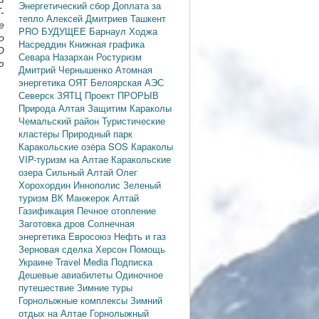
Энергетический сбор
Доплата за
-
тепло
Алексей Дмитриев
Ташкент
е
PRO БУДУЩЕЕ
Барнаул
Ходжа
о
Насреддин
Книжная графика
О
Севара Назархан
Ростуризм
ю
Дмитрий Чернышенко
Атомная
энергетика
ОЯТ
Белоярская АЭС
Северск
ЗЯТЦ
Проект ПРОРЫВ
Природа Алтая
Защитим Караколы
Чемальский район
Туристические
кластеры
Природный парк
Каракольские озёра
SOS Караколы
VIP-туризм на Алтае
Каракольские
озера
Сильный Алтай
Олег
Хорохордин
Иннополис
Зеленый
туризм
ВК Манжерок
Алтай
Газификация
Печное отопление
Заготовка дров
Солнечная
энергетика
Евросоюз
Нефть и газ
Зерновая сделка
Херсон
Помощь
Украине
Travel Media
Подписка
Дешевые авиабилеты
Одиночное
путешествие
Зимние туры
Горнолыжные комплексы
Зимний
отдых на Алтае
Горнолыжный