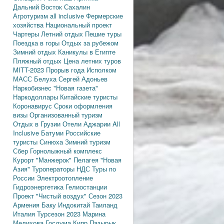
Дальний Восток
Сахалин
Агротуризм
all inclusive
Фермерские
хозяйства
Национальный проект
Чартеры
Летний отдых
Пешие туры
Поездка в горы
Отдых за рубежом
Зимний отдых
Каникулы в Египте
Пляжный отдых
Цена летних туров
MITT-2023
Прорыв года
Исполком
МАСС
Белуха
Сергей Адоньев
Наркобизнес
"Новая газета"
Наркодоллары
Китайские туристы
Коронавирус
Сроки оформления
визы
Организованный туризм
Отдых в Грузии
Отели Аджарии
All
Inclusive
Батуми
Российские
туристы
Синюха
Зимний туризм
Сбер
Горнолыжный комплекс
Курорт "Манжерок"
Пелагея
"Новая
Азия"
Туроператоры
НДС
Туры по
России
Электроотопление
Гидроэнергетика
Гелиостанции
Проект "Чистый воздух"
Сезон 2023
Армения
Баку
Индокитай
Таиланд
Италия
Турсезон 2023
Марина
Мелихова
Госдума
Кипр
Пазырык