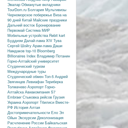
Эвалар
Обманутые вкладчики
TourDom.ru
Болгария
Мультивизы
Черноморское побережье
Виза на
90 дней
Китай
Майские праздники
Дальний восток
Бронирование
Первомай
Система МИР
Мобильные устройства
Rebit kart
Буддизм
Далай-лама XIV
Тува
Сергей Шойгу
Арам-лама
Даши
Намдаков
top-10
Bloomberg
Billionaires Index
Владимир Потанин
Горно-Алтайский университет
Студенческий туризм
Международные туры
Студенческий обмен
Топ-5
Андрей
Звягинцев
Левиафан
Териберка
Толмачево
Аэропорт Горно-
Алтайска
Авиакомпания S7
Embraer
Стыковка рейсов
Грузия
Украина
Аэропорт Тбилиси
Вместе-
РФ
История Алтая
Достопримечательности
Ело
Эл
Ойын
Экскурсии
Деколонизация
Расчленение России
Байкальская
Республика
Алтайская Федерация