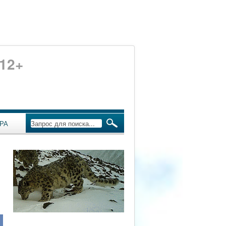
12+
РА