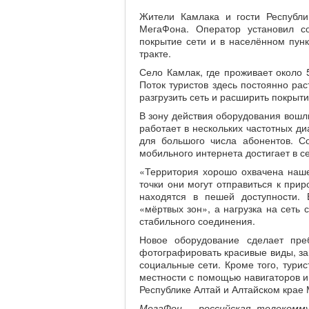
Жители Камлака и гости Республи
МегаФона. Оператор установил с
покрытие сети и в населённом пунк
тракте.
Село Камлак, где проживает около 5
Поток туристов здесь постоянно рас
разгрузить сеть и расширить покры
В зону действия оборудования вошл
работает в нескольких частотных ди
для большого числа абонентов. С
мобильного интернета достигает в
«Территория хорошо охвачена нашей
точки они могут отправиться к при
находятся в пешей доступности. 
«мёртвых зон», а нагрузка на сеть
стабильного соединения.
Новое оборудование сделает пре
фотографировать красивые виды, зап
социальные сети. Кроме того, тури
местности с помощью навигаторов и
Республике Алтай и Алтайском крае 
МегаФон - российская телекомму