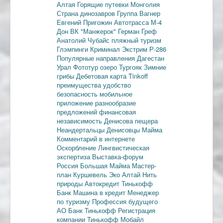
Алтая
Горящие путевки
Монголия
Страна динозавров
Группа Вагнер
Евгений Пригожин
Автотрасса М-4
Дон
ВК "Манжерок"
Герман Греф
Анатолий Чубайс
пляжный туризм
Глэмпинги
Криминал
Экстрим
Р-286
Популярные направления
Дагестан
Урал
Фототур
озеро Тургояк
Зимние
грибы
Дебетовая карта
Tinkoff
преимущества
удобство
безопасность
мобильное
приложение
разнообразие
предложений
финансовая
независимость
Денисова пещера
Неандертальцы
Денисовцы
Майма
Комментарий в интернете
Оскорбление
Лингвистическая
экспертиза
Выставка-форум
Россия
Большая Майма
Мастер-
план
Куршевель
Эко Алтай Нить
природы
Автокредит
Тинькофф
Банк
Машина в кредит
Менеджер
по туризму
Профессия будущего
АО Банк Тинькофф
Регистрация
компании
Тинькофф Мобайл