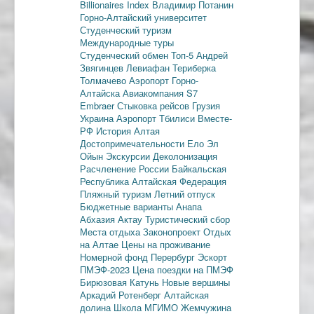
Billionaires Index
Владимир Потанин
Горно-Алтайский университет
Студенческий туризм
Международные туры
Студенческий обмен
Топ-5
Андрей
Звягинцев
Левиафан
Териберка
Толмачево
Аэропорт Горно-
Алтайска
Авиакомпания S7
Embraer
Стыковка рейсов
Грузия
Украина
Аэропорт Тбилиси
Вместе-
РФ
История Алтая
Достопримечательности
Ело
Эл
Ойын
Экскурсии
Деколонизация
Расчленение России
Байкальская
Республика
Алтайская Федерация
Пляжный туризм
Летний отпуск
Бюджетные варианты
Анапа
Абхазия
Актау
Туристический сбор
Места отдыха
Законопроект
Отдых
на Алтае
Цены на проживание
Номерной фонд
Перербург
Эскорт
ПМЭФ-2023
Цена поездки на ПМЭФ
Бирюзовая Катунь
Новые вершины
Аркадий Ротенберг
Алтайская
долина
Школа МГИМО
Жемчужина