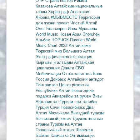
ОТР
Страна поэтов
Римма
Казакова
Алтайские национальные
танцы
Хореограф Анастасия
Лирова
#МЫВМЕСТЕ
Территория
для жизни
проект Чистый Алтай
Олег Белозеров
Инна Муклаева
World Music
Новая Азия
Chorchok
Альбом ЧОРЧОК
Russian World
Music Chart 2022
Алтай-кижи
Тюркский мир Большого Алтая
Этнографическая экспедиция
Кыргызы и алтайцы
Алтайская
цивилизация
Деньги
СВО
Мобилизация
Отток капитала
Банк
России
Донбасс
Алтайский антидот
Пантовитал
Центр развития
Республики Алтай
Новогодние
подарки
Авиарейсы за рубеж
Визы
Афганистан
Туризм при талибах
Турция
Сочи
Новосибирск
Два
Алтая
Махачкала
Выездной туризм
Безвизовый режим
Дружественные
страны
Туризм на Алтае
Горнолыжный отдых
Шерегеш
Байкал
Камчатка
Оптимизация