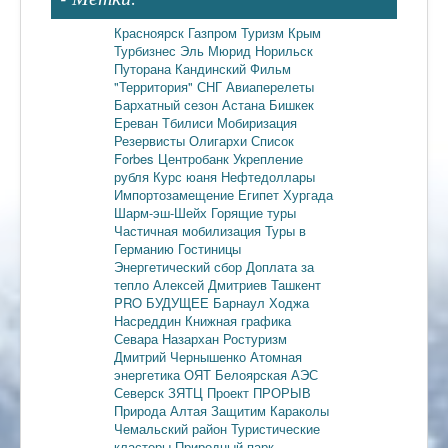
Красноярск
Газпром
Туризм
Крым
Турбизнес
Эль Мюрид
Норильск
Путорана
Кандинский
Фильм
"Территория"
СНГ
Авиаперелеты
Бархатный сезон
Астана
Бишкек
Ереван
Тбилиси
Мобиризация
Резервисты
Олигархи
Список
Forbes
Центробанк
Укрепление
рубля
Курс юаня
Нефтедоллары
Импортозамещение
Египет
Хургада
Шарм-эш-Шейх
Горящие туры
Частичная мобилизация
Туры в
Германию
Гостиницы
Энергетический сбор
Доплата за
тепло
Алексей Дмитриев
Ташкент
PRO БУДУЩЕЕ
Барнаул
Ходжа
Насреддин
Книжная графика
Севара Назархан
Ростуризм
Дмитрий Чернышенко
Атомная
энергетика
ОЯТ
Белоярская АЭС
Северск
ЗЯТЦ
Проект ПРОРЫВ
Природа Алтая
Защитим Караколы
Чемальский район
Туристические
кластеры
Природный парк