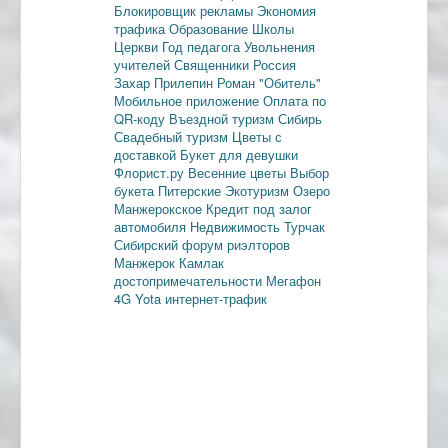
Блокировщик рекламы
Экономия
трафика
Образование
Школы
Церкви
Год педагога
Увольнения
учителей
Священники
Россия
Захар Прилепин
Роман "Обитель"
Мобильное приложение
Оплата по
QR-коду
Въездной туризм
Сибирь
Свадебный туризм
Цветы с
доставкой
Букет для девушки
Флорист.ру
Весенние цветы
Выбор
букета
Питерские
Экотуризм
Озеро
Манжерокское
Кредит под залог
автомобиля
Недвижимость
Турчак
Сибирский форум риэлторов
Манжерок
Камлак
достопримечательности
Мегафон
4G
Yota
интернет-трафик