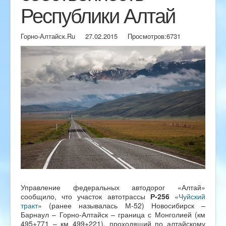
Республики Алтай
Горно-Алтайск.Ru
27.02.2015
Просмотров:
6731
Управление федеральных автодорог «Алтай»
сообщило, что участок автотрассы
Р-256
«
Чуйский
тракт
» (ранее называлась М-52) Новосибирск –
Барнаул – Горно-Алтайск – граница с Монголией (км
495+771 – км 499+221), проходящий по алтайскому