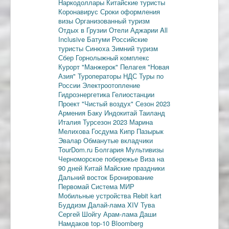
Наркодоллары
Китайские туристы
Коронавирус
Сроки оформления
визы
Организованный туризм
Отдых в Грузии
Отели Аджарии
All
Inclusive
Батуми
Российские
туристы
Синюха
Зимний туризм
Сбер
Горнолыжный комплекс
Курорт "Манжерок"
Пелагея
"Новая
Азия"
Туроператоры
НДС
Туры по
России
Электроотопление
Гидроэнергетика
Гелиостанции
Проект "Чистый воздух"
Сезон 2023
Армения
Баку
Индокитай
Таиланд
Италия
Турсезон 2023
Марина
Мелихова
Госдума
Кипр
Пазырык
Эвалар
Обманутые вкладчики
TourDom.ru
Болгария
Мультивизы
Черноморское побережье
Виза на
90 дней
Китай
Майские праздники
Дальний восток
Бронирование
Первомай
Система МИР
Мобильные устройства
Rebit kart
Буддизм
Далай-лама XIV
Тува
Сергей Шойгу
Арам-лама
Даши
Намдаков
top-10
Bloomberg