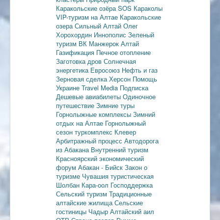
Каракольские озёра
SOS Караколы
VIP-туризм на Алтае
Каракольские
озера
Сильный Алтай
Олег
Хорохордин
Иннополис
Зеленый
туризм
ВК Манжерок
Алтай
Газификация
Печное отопление
Заготовка дров
Солнечная
энергетика
Евросоюз
Нефть и газ
Зерновая сделка
Херсон
Помощь
Украине
Travel Media
Подписка
Дешевые авиабилеты
Одиночное
путешествие
Зимние туры
Горнолыжные комплексы
Зимний
отдых на Алтае
Горнолыжный
сезон
туркомплекс Клевер
Арбитражный процесс
Автодорога
из Абакана
Внутренний туризм
Красноярский экономический
форум
Абакан - Бийск
Закон о
туризме
Чувашия туристическая
Шолбан Кара-оол
Господдержка
Сельский туризм
Традиционные
алтайские жилища
Сельские
гостиницы
Чадыр
Алтайский аил