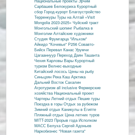
Национальные проекты
Эрчим
Сарбашев
Белокуриха
Курортный
сбор
Город-курорт
Благоустройство
Терренкуры
Туры на Алтай
«Visit
Mongolia 2023-2025»
Чуйский тракт
Монгольский шопинг
Рыбалка в
Монголии
Алтайские художники
Студия Фрумгарца
"Ильхом"
Айкидо
"Кочевье"
Р256
Совавто-
Бийск
Перевал Канас
Урумчи
Цагааннуур
Переход Даян
Ташанта
Чехия
Карловы Вары
Курортный
туризм
Велнес-выходные
Китайский лосось
Цены на рыбу
Синьцзян
Река Каш
Арктика
Дальний Восток
Сахалин
Агротуризм
all inclusive
Фермерские
хозяйства
Национальный проект
Чартеры
Летний отдых
Пешие туры
Поездка в горы
Отдых за рубежом
Зимний отдых
Каникулы в Египте
Пляжный отдых
Цена летних туров
MITT-2023
Прорыв года
Исполком
МАСС
Белуха
Сергей Адоньев
Наркобизнес
"Новая газета"