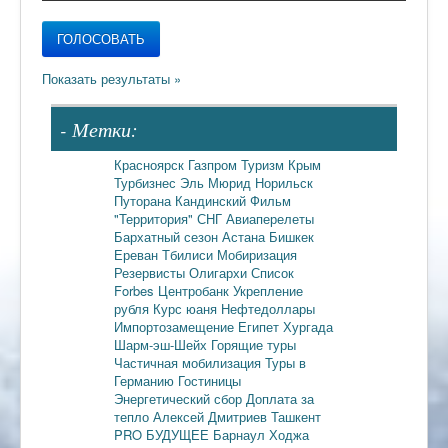
- Метки:
Красноярск
Газпром
Туризм
Крым
Турбизнес
Эль Мюрид
Норильск
Путорана
Кандинский
Фильм
"Территория"
СНГ
Авиаперелеты
Бархатный сезон
Астана
Бишкек
Ереван
Тбилиси
Мобиризация
Резервисты
Олигархи
Список
Forbes
Центробанк
Укрепление
рубля
Курс юаня
Нефтедоллары
Импортозамещение
Египет
Хургада
Шарм-эш-Шейх
Горящие туры
Частичная мобилизация
Туры в
Германию
Гостиницы
Энергетический сбор
Доплата за
тепло
Алексей Дмитриев
Ташкент
PRO БУДУЩЕЕ
Барнаул
Ходжа