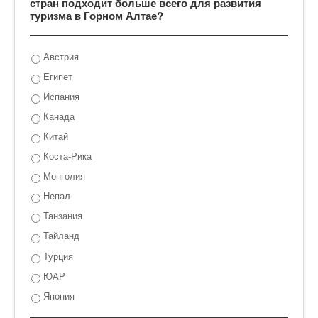
стран подходит больше всего для развития
туризма в Горном Алтае?
Австрия
Египет
Испания
Канада
Китай
Коста-Рика
Монголия
Непал
Танзания
Тайланд
Турция
ЮАР
Япония