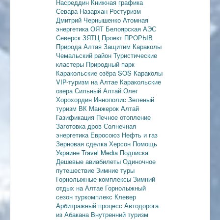
Насреддин
Книжная графика
Севара Назархан
Ростуризм
Дмитрий Чернышенко
Атомная
энергетика
ОЯТ
Белоярская АЭС
Северск
ЗЯТЦ
Проект ПРОРЫВ
Природа Алтая
Защитим Караколы
Чемальский район
Туристические
кластеры
Природный парк
Каракольские озёра
SOS Караколы
VIP-туризм на Алтае
Каракольские
озера
Сильный Алтай
Олег
Хорохордин
Иннополис
Зеленый
туризм
ВК Манжерок
Алтай
Газификация
Печное отопление
Заготовка дров
Солнечная
энергетика
Евросоюз
Нефть и газ
Зерновая сделка
Херсон
Помощь
Украине
Travel Media
Подписка
Дешевые авиабилеты
Одиночное
путешествие
Зимние туры
Горнолыжные комплексы
Зимний
отдых на Алтае
Горнолыжный
сезон
туркомплекс Клевер
Арбитражный процесс
Автодорога
из Абакана
Внутренний туризм