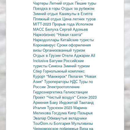
Чартеры
Летний отдых
Пешие туры
Поездка в горы
Отдых за рубежом
Зимний отдых
Каникулы в Египте
Пляжный отдых
Цена летних туров
MITT-2023
Прорыв года
Исполком
МАСС
Белуха
Сергей Адоньев
Наркобизнес
"Новая газета"
Наркодоллары
Китайские туристы
Коронавирус
Сроки оформления
визы
Организованный туризм
Отдых в Грузии
Отели Аджарии
All
Inclusive
Батуми
Российские
туристы
Синюха
Зимний туризм
Сбер
Горнолыжный комплекс
Курорт "Манжерок"
Пелагея
"Новая
Азия"
Туроператоры
НДС
Туры по
России
Электроотопление
Гидроэнергетика
Гелиостанции
Проект "Чистый воздух"
Сезон 2023
Армения
Баку
Индокитай
Таиланд
Италия
Турсезон 2023
Марина
Мелихова
Госдума
Кипр
Пазырык
Эвалар
Обманутые вкладчики
TourDom.ru
Болгария
Мультивизы
Черноморское побережье
Виза на