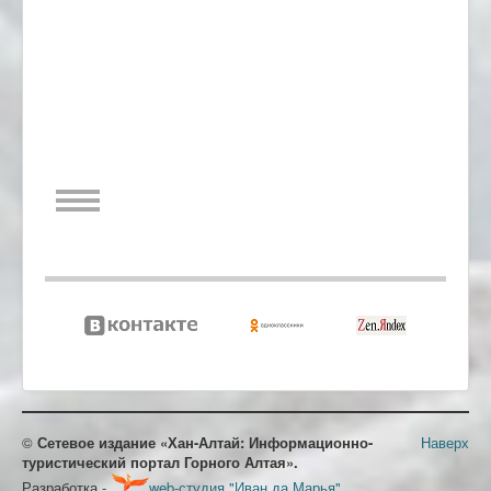
©
Сетевое издание «Хан-Алтай: Информационно-
Наверх
туристический портал Горного Алтая».
Разработка -
web-студия "Иван да Марья"