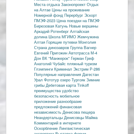
Места отдыха
Законопроект
Отдых
на Алтае
Цены на проживание
Номерной фонд
Перербург
Эскорт
ПМЭФ-2023
Цена поездки на ПМЭФ
Бирюзовая Катунь
Новые вершины
Аркадий Ротенберг
Алтайская
долина
Школа МГИМО
Жемчужина
Алтая
Горящие путевки
Монголия
Страна динозавров
Группа Вагнер
Евгений Пригожин
Автотрасса М-4
Дон
ВК "Манжерок"
Герман Греф
Анатолий Чубайс
пляжный туризм
Глэмпинги
Криминал
Экстрим
Р-286
Популярные направления
Дагестан
Урал
Фототур
озеро Тургояк
Зимние
грибы
Дебетовая карта
Tinkoff
преимущества
удобство
безопасность
мобильное
приложение
разнообразие
предложений
финансовая
независимость
Денисова пещера
Неандертальцы
Денисовцы
Майма
Комментарий в интернете
Оскорбление
Лингвистическая
экспертиза
Выставка-форум