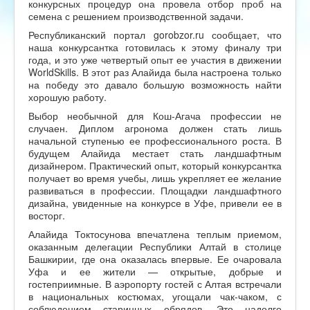
конкурсных процедур она провела отбор проб на
семена с решением производственной задачи.
Республиканский портал gorobzor.ru сообщает, что
наша конкурсантка готовилась к этому финалу три
года, и это уже четвертый опыт ее участия в движении
WorldSkills. В этот раз Алайида была настроена только
на победу это давало большую возможность найти
хорошую работу.
Выбор необычной для Кош-Агача профессии не
случаен. Диплом агронома должен стать лишь
начальной ступенью ее профессионального роста. В
будущем Алайида местает стать ландшафтным
дизайнером. Практический опыт, который конкурсантка
получает во время учебы, лишь укрепляет ее желание
развиваться в профессии. Площадки ландшафтного
дизайна, увиденные на конкурсе в Уфе, привели ее в
восторг.
Алайида Токтосунова впечатлена теплым приемом,
оказанным делегации Республики Алтай в столице
Башкирии, где она оказалась впервые. Ее очаровала
Уфа и ее жители — открытые, добрые и
гостеприимные. В аэропорту гостей с Алтая встречали
в национальных костюмах, угощали чак-чаком, с
соблюдением старинных обрядов. Это надолго