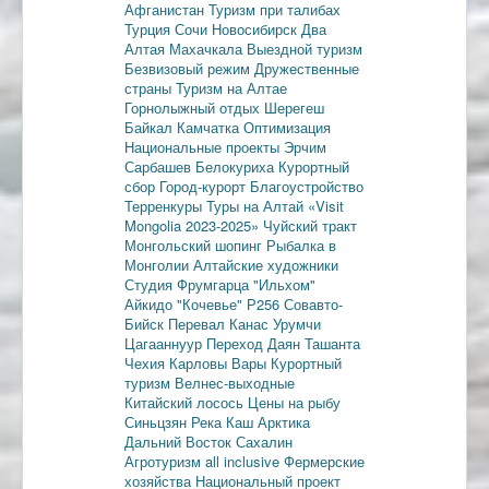
Афганистан
Туризм при талибах
Турция
Сочи
Новосибирск
Два
Алтая
Махачкала
Выездной туризм
Безвизовый режим
Дружественные
страны
Туризм на Алтае
Горнолыжный отдых
Шерегеш
Байкал
Камчатка
Оптимизация
Национальные проекты
Эрчим
Сарбашев
Белокуриха
Курортный
сбор
Город-курорт
Благоустройство
Терренкуры
Туры на Алтай
«Visit
Mongolia 2023-2025»
Чуйский тракт
Монгольский шопинг
Рыбалка в
Монголии
Алтайские художники
Студия Фрумгарца
"Ильхом"
Айкидо
"Кочевье"
Р256
Совавто-
Бийск
Перевал Канас
Урумчи
Цагааннуур
Переход Даян
Ташанта
Чехия
Карловы Вары
Курортный
туризм
Велнес-выходные
Китайский лосось
Цены на рыбу
Синьцзян
Река Каш
Арктика
Дальний Восток
Сахалин
Агротуризм
all inclusive
Фермерские
хозяйства
Национальный проект