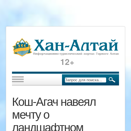
12+
Кош-Агач навеял
мечту о
ландшафтном