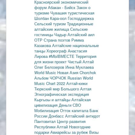
Красноярский экономический
форум
Абакан - Бийск
Закон о
туризме
Чувашия туристическая
Шолбан Кара-оол
Господдержка
Сельский туризм
Традиционные
алтайские жилища
Сельские
гостиницы
Чадыр
Алтайский аил
ОТР
Страна поэтов
Римма
Казакова
Алтайские национальные
танцы
Хореограф Анастасия
Лирова
#МЫВМЕСТЕ
Территория
для жизни
проект Чистый Алтай
Олег Белозеров
Инна Муклаева
World Music
Новая Азия
Chorchok
Альбом ЧОРЧОК
Russian World
Music Chart 2022
Алтай-кижи
Тюркский мир Большого Алтая
Этнографическая экспедиция
Кыргызы и алтайцы
Алтайская
цивилизация
Деньги
СВО
Мобилизация
Отток капитала
Банк
России
Донбасс
Алтайский антидот
Пантовитал
Центр развития
Республики Алтай
Новогодние
подарки
Авиарейсы за рубеж
Визы