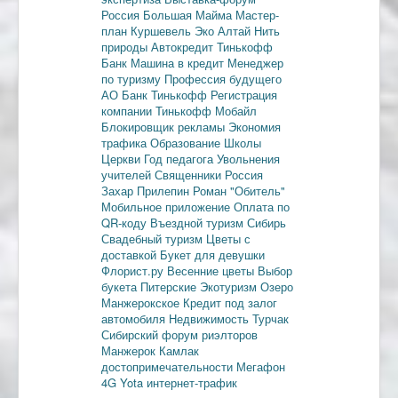
Россия
Большая Майма
Мастер-
план
Куршевель
Эко Алтай Нить
природы
Автокредит
Тинькофф
Банк
Машина в кредит
Менеджер
по туризму
Профессия будущего
АО Банк Тинькофф
Регистрация
компании
Тинькофф Мобайл
Блокировщик рекламы
Экономия
трафика
Образование
Школы
Церкви
Год педагога
Увольнения
учителей
Священники
Россия
Захар Прилепин
Роман "Обитель"
Мобильное приложение
Оплата по
QR-коду
Въездной туризм
Сибирь
Свадебный туризм
Цветы с
доставкой
Букет для девушки
Флорист.ру
Весенние цветы
Выбор
букета
Питерские
Экотуризм
Озеро
Манжерокское
Кредит под залог
автомобиля
Недвижимость
Турчак
Сибирский форум риэлторов
Манжерок
Камлак
достопримечательности
Мегафон
4G
Yota
интернет-трафик