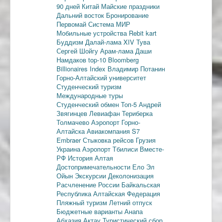
90 дней
Китай
Майские праздники
Дальний восток
Бронирование
Первомай
Система МИР
Мобильные устройства
Rebit kart
Буддизм
Далай-лама XIV
Тува
Сергей Шойгу
Арам-лама
Даши
Намдаков
top-10
Bloomberg
Billionaires Index
Владимир Потанин
Горно-Алтайский университет
Студенческий туризм
Международные туры
Студенческий обмен
Топ-5
Андрей
Звягинцев
Левиафан
Териберка
Толмачево
Аэропорт Горно-
Алтайска
Авиакомпания S7
Embraer
Стыковка рейсов
Грузия
Украина
Аэропорт Тбилиси
Вместе-
РФ
История Алтая
Достопримечательности
Ело
Эл
Ойын
Экскурсии
Деколонизация
Расчленение России
Байкальская
Республика
Алтайская Федерация
Пляжный туризм
Летний отпуск
Бюджетные варианты
Анапа
Абхазия
Актау
Туристический сбор