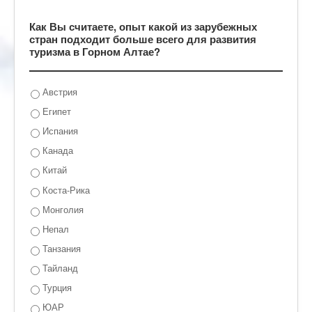
Как Вы считаете, опыт какой из зарубежных
стран подходит больше всего для развития
туризма в Горном Алтае?
Австрия
Египет
Испания
Канада
Китай
Коста-Рика
Монголия
Непал
Танзания
Тайланд
Турция
ЮАР