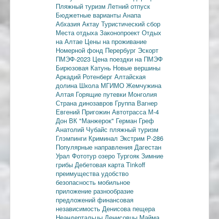
Пляжный туризм
Летний отпуск
Бюджетные варианты
Анапа
Абхазия
Актау
Туристический сбор
Места отдыха
Законопроект
Отдых
на Алтае
Цены на проживание
Номерной фонд
Перербург
Эскорт
ПМЭФ-2023
Цена поездки на ПМЭФ
Бирюзовая Катунь
Новые вершины
Аркадий Ротенберг
Алтайская
долина
Школа МГИМО
Жемчужина
Алтая
Горящие путевки
Монголия
Страна динозавров
Группа Вагнер
Евгений Пригожин
Автотрасса М-4
Дон
ВК "Манжерок"
Герман Греф
Анатолий Чубайс
пляжный туризм
Глэмпинги
Криминал
Экстрим
Р-286
Популярные направления
Дагестан
Урал
Фототур
озеро Тургояк
Зимние
грибы
Дебетовая карта
Tinkoff
преимущества
удобство
безопасность
мобильное
приложение
разнообразие
предложений
финансовая
независимость
Денисова пещера
Неандертальцы
Денисовцы
Майма