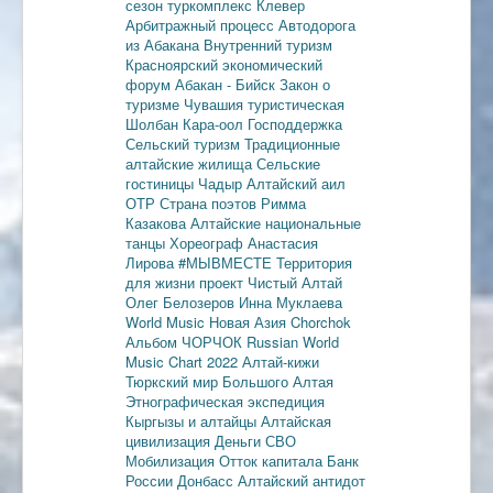
сезон
туркомплекс Клевер
Арбитражный процесс
Автодорога
из Абакана
Внутренний туризм
Красноярский экономический
форум
Абакан - Бийск
Закон о
туризме
Чувашия туристическая
Шолбан Кара-оол
Господдержка
Сельский туризм
Традиционные
алтайские жилища
Сельские
гостиницы
Чадыр
Алтайский аил
ОТР
Страна поэтов
Римма
Казакова
Алтайские национальные
танцы
Хореограф Анастасия
Лирова
#МЫВМЕСТЕ
Территория
для жизни
проект Чистый Алтай
Олег Белозеров
Инна Муклаева
World Music
Новая Азия
Chorchok
Альбом ЧОРЧОК
Russian World
Music Chart 2022
Алтай-кижи
Тюркский мир Большого Алтая
Этнографическая экспедиция
Кыргызы и алтайцы
Алтайская
цивилизация
Деньги
СВО
Мобилизация
Отток капитала
Банк
России
Донбасс
Алтайский антидот