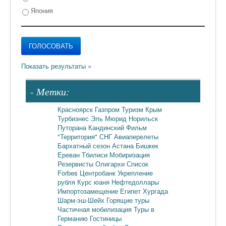
Япония
- Метки:
Красноярск
Газпром
Туризм
Крым
Турбизнес
Эль Мюрид
Норильск
Путорана
Кандинский
Фильм
"Территория"
СНГ
Авиаперелеты
Бархатный сезон
Астана
Бишкек
Ереван
Тбилиси
Мобиризация
Резервисты
Олигархи
Список
Forbes
Центробанк
Укрепление
рубля
Курс юаня
Нефтедоллары
Импортозамещение
Египет
Хургада
Шарм-эш-Шейх
Горящие туры
Частичная мобилизация
Туры в
Германию
Гостиницы