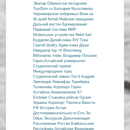
Эвалар
Обманутые вкладчики
TourDom.ru
Болгария
Мультивизы
Черноморское побережье
Виза на
90 дней
Китай
Майские праздники
Дальний восток
Бронирование
Первомай
Система МИР
Мобильные устройства
Rebit kart
Буддизм
Далай-лама XIV
Тува
Сергей Шойгу
Арам-лама
Даши
Намдаков
top-10
Bloomberg
Billionaires Index
Владимир Потанин
Горно-Алтайский университет
Студенческий туризм
Международные туры
Студенческий обмен
Топ-5
Андрей
Звягинцев
Левиафан
Териберка
Толмачево
Аэропорт Горно-
Алтайска
Авиакомпания S7
Embraer
Стыковка рейсов
Грузия
Украина
Аэропорт Тбилиси
Вместе-
РФ
История Алтая
Достопримечательности
Ело
Эл
Ойын
Экскурсии
Деколонизация
Расчленение России
Байкальская
Республика
Алтайская Федерация