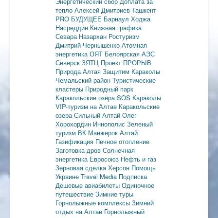
Энергетический сбор
Доплата за
тепло
Алексей Дмитриев
Ташкент
PRO БУДУЩЕЕ
Барнаул
Ходжа
Насреддин
Книжная графика
Севара Назархан
Ростуризм
Дмитрий Чернышенко
Атомная
энергетика
ОЯТ
Белоярская АЭС
Северск
ЗЯТЦ
Проект ПРОРЫВ
Природа Алтая
Защитим Караколы
Чемальский район
Туристические
кластеры
Природный парк
Каракольские озёра
SOS Караколы
VIP-туризм на Алтае
Каракольские
озера
Сильный Алтай
Олег
Хорохордин
Иннополис
Зеленый
туризм
ВК Манжерок
Алтай
Газификация
Печное отопление
Заготовка дров
Солнечная
энергетика
Евросоюз
Нефть и газ
Зерновая сделка
Херсон
Помощь
Украине
Travel Media
Подписка
Дешевые авиабилеты
Одиночное
путешествие
Зимние туры
Горнолыжные комплексы
Зимний
отдых на Алтае
Горнолыжный