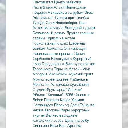
Пантовитал
Центр развития
Республики Алтай
Новогодние
подарки
Авиарейсы за рубеж
Визы
Афганистан
Туризм при талибах
Турция
Сочи
Новосибирск
Два
Алтая
Махачкала
Выездной туризм
Безвизовый режим
Дружественные
страны
Туризм на Алтае
Горнолыжный отдых
Шерегеш
Байкал
Камчатка
Оптимизация
Национальные проекты
Эрчим
Сарбашев
Белокуриха
Курортный
сбор
Город-курорт
Благоустройство
Терренкуры
Туры на Алтай
«Visit
Mongolia 2023-2025»
Чуйский тракт
Монгольский шопинг
Рыбалка в
Монголии
Алтайские художники
Студия Фрумгарца
"Ильхом"
Айкидо
"Кочевье"
Р256
Совавто-
Бийск
Перевал Канас
Урумчи
Цагааннуур
Переход Даян
Ташанта
Чехия
Карловы Вары
Курортный
туризм
Велнес-выходные
Китайский лосось
Цены на рыбу
Синьцзян
Река Каш
Арктика