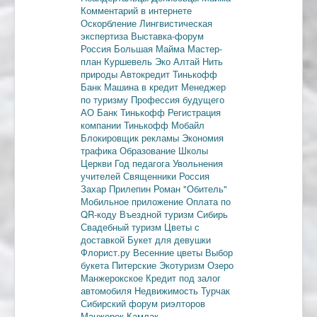
Комментарий в интернете
Оскорбление
Лингвистическая
экспертиза
Выставка-форум
Россия
Большая Майма
Мастер-
план
Куршевель
Эко Алтай Нить
природы
Автокредит
Тинькофф
Банк
Машина в кредит
Менеджер
по туризму
Профессия будущего
АО Банк Тинькофф
Регистрация
компании
Тинькофф Мобайл
Блокировщик рекламы
Экономия
трафика
Образование
Школы
Церкви
Год педагога
Увольнения
учителей
Священники
Россия
Захар Прилепин
Роман "Обитель"
Мобильное приложение
Оплата по
QR-коду
Въездной туризм
Сибирь
Свадебный туризм
Цветы с
доставкой
Букет для девушки
Флорист.ру
Весенние цветы
Выбор
букета
Питерские
Экотуризм
Озеро
Манжерокское
Кредит под залог
автомобиля
Недвижимость
Турчак
Сибирский форум риэлторов
Манжерок
Камлак