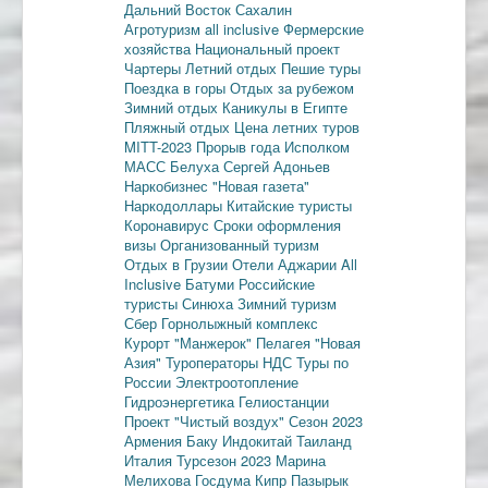
Дальний Восток
Сахалин
Агротуризм
all inclusive
Фермерские
хозяйства
Национальный проект
Чартеры
Летний отдых
Пешие туры
Поездка в горы
Отдых за рубежом
Зимний отдых
Каникулы в Египте
Пляжный отдых
Цена летних туров
MITT-2023
Прорыв года
Исполком
МАСС
Белуха
Сергей Адоньев
Наркобизнес
"Новая газета"
Наркодоллары
Китайские туристы
Коронавирус
Сроки оформления
визы
Организованный туризм
Отдых в Грузии
Отели Аджарии
All
Inclusive
Батуми
Российские
туристы
Синюха
Зимний туризм
Сбер
Горнолыжный комплекс
Курорт "Манжерок"
Пелагея
"Новая
Азия"
Туроператоры
НДС
Туры по
России
Электроотопление
Гидроэнергетика
Гелиостанции
Проект "Чистый воздух"
Сезон 2023
Армения
Баку
Индокитай
Таиланд
Италия
Турсезон 2023
Марина
Мелихова
Госдума
Кипр
Пазырык