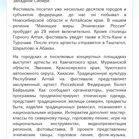
Западной Сибири.
Фестиваль посетил уже несколько десятков городов и
субъектов федерации, до нас он побывал в
Новосибирской области и Алтайском крае. В нашем
регионе "Манящие миры. Этническая Россия"
пробудет до 29 июня включительно. Кроме столицы
Горного Алтая, фестиваль увидят также в Усть-Кане и
Турочаке. После этого артисты отправятся в Таштагол,
Шарыпово и Абакан.
На городских и поселковых концертных площадках
выступят артисты из Камчатского края, Мурманской
области, Эвенкии, Красноярского края, Чукотского
автономного округа, Хакасии. Традиционную культуру
Республики Алтай на фестивале представляет
заслуженный артист Российской Федерации Болот
Байрышев. Как сообщают организаторы, участники
программы продемонстрируют этническую одежду,
представят традиционное жилище северян, предметы
быта, изделия традиционных ремесел, познакомят с
национальными играми. Интерактив дополнят мастер-
классы по северному танцу, горловому пению, игре на
национальных инструментах, видеопрезентации
регионов, фотовыставка. В проекте представлены
этнические танцы, горловое пение, фолк-музыка,