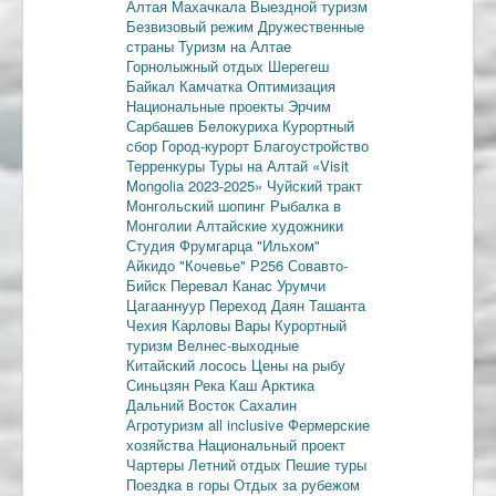
Алтая
Махачкала
Выездной туризм
Безвизовый режим
Дружественные
страны
Туризм на Алтае
Горнолыжный отдых
Шерегеш
Байкал
Камчатка
Оптимизация
Национальные проекты
Эрчим
Сарбашев
Белокуриха
Курортный
сбор
Город-курорт
Благоустройство
Терренкуры
Туры на Алтай
«Visit
Mongolia 2023-2025»
Чуйский тракт
Монгольский шопинг
Рыбалка в
Монголии
Алтайские художники
Студия Фрумгарца
"Ильхом"
Айкидо
"Кочевье"
Р256
Совавто-
Бийск
Перевал Канас
Урумчи
Цагааннуур
Переход Даян
Ташанта
Чехия
Карловы Вары
Курортный
туризм
Велнес-выходные
Китайский лосось
Цены на рыбу
Синьцзян
Река Каш
Арктика
Дальний Восток
Сахалин
Агротуризм
all inclusive
Фермерские
хозяйства
Национальный проект
Чартеры
Летний отдых
Пешие туры
Поездка в горы
Отдых за рубежом