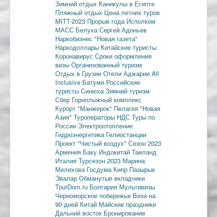
Зимний отдых
Каникулы в Египте
Пляжный отдых
Цена летних туров
MITT-2023
Прорыв года
Исполком
МАСС
Белуха
Сергей Адоньев
Наркобизнес
"Новая газета"
Наркодоллары
Китайские туристы
Коронавирус
Сроки оформления
визы
Организованный туризм
Отдых в Грузии
Отели Аджарии
All
Inclusive
Батуми
Российские
туристы
Синюха
Зимний туризм
Сбер
Горнолыжный комплекс
Курорт "Манжерок"
Пелагея
"Новая
Азия"
Туроператоры
НДС
Туры по
России
Электроотопление
Гидроэнергетика
Гелиостанции
Проект "Чистый воздух"
Сезон 2023
Армения
Баку
Индокитай
Таиланд
Италия
Турсезон 2023
Марина
Мелихова
Госдума
Кипр
Пазырык
Эвалар
Обманутые вкладчики
TourDom.ru
Болгария
Мультивизы
Черноморское побережье
Виза на
90 дней
Китай
Майские праздники
Дальний восток
Бронирование