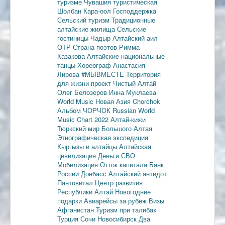
туризме
Чувашия туристическая
Шолбан Кара-оол
Господдержка
Сельский туризм
Традиционные
алтайские жилища
Сельские
гостиницы
Чадыр
Алтайский аил
ОТР
Страна поэтов
Римма
Казакова
Алтайские национальные
танцы
Хореограф Анастасия
Лирова
#МЫВМЕСТЕ
Территория
для жизни
проект Чистый Алтай
Олег Белозеров
Инна Муклаева
World Music
Новая Азия
Chorchok
Альбом ЧОРЧОК
Russian World
Music Chart 2022
Алтай-кижи
Тюркский мир Большого Алтая
Этнографическая экспедиция
Кыргызы и алтайцы
Алтайская
цивилизация
Деньги
СВО
Мобилизация
Отток капитала
Банк
России
Донбасс
Алтайский антидот
Пантовитал
Центр развития
Республики Алтай
Новогодние
подарки
Авиарейсы за рубеж
Визы
Афганистан
Туризм при талибах
Турция
Сочи
Новосибирск
Два