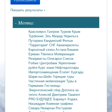
- Метки:
Красноярск
Газпром
Туризм
Крым
Турбизнес
Эль Мюрид
Норильск
Путорана
Кандинский
Фильм
"Территория"
СНГ
Авиаперелеты
Бархатный сезон
Астана
Бишкек
Ереван
Тбилиси
Мобиризация
Резервисты
Олигархи
Список
Forbes
Центробанк
Укрепление
рубля
Курс юаня
Нефтедоллары
Импортозамещение
Египет
Хургада
Шарм-эш-Шейх
Горящие туры
Частичная мобилизация
Туры в
Германию
Гостиницы
Энергетический сбор
Доплата за
тепло
Алексей Дмитриев
Ташкент
PRO БУДУЩЕЕ
Барнаул
Ходжа
Насреддин
Книжная графика
Севара Назархан
Ростуризм