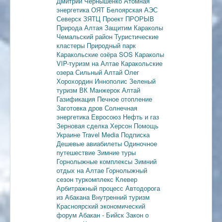
Дмитрий Чернышенко
Атомная
энергетика
ОЯТ
Белоярская АЭС
Северск
ЗЯТЦ
Проект ПРОРЫВ
Природа Алтая
Защитим Караколы
Чемальский район
Туристические
кластеры
Природный парк
Каракольские озёра
SOS Караколы
VIP-туризм на Алтае
Каракольские
озера
Сильный Алтай
Олег
Хорохордин
Иннополис
Зеленый
туризм
ВК Манжерок
Алтай
Газификация
Печное отопление
Заготовка дров
Солнечная
энергетика
Евросоюз
Нефть и газ
Зерновая сделка
Херсон
Помощь
Украине
Travel Media
Подписка
Дешевые авиабилеты
Одиночное
путешествие
Зимние туры
Горнолыжные комплексы
Зимний
отдых на Алтае
Горнолыжный
сезон
туркомплекс Клевер
Арбитражный процесс
Автодорога
из Абакана
Внутренний туризм
Красноярский экономический
форум
Абакан - Бийск
Закон о