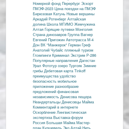
Номерной фонд
Перербург
Эскорт
ПМЭФ-2023
Цена поездки на ПМЭФ
Бирюзовая Катунь
Новые вершины
Аркадий Ротенберг
Алтайская
долина
Школа МГИМО
Жемчужина
Алтая
Горящие путевки
Монголия
Страна динозавров
Группа Вагнер
Евгений Пригожин
Автотрасса М-4
Дон
ВК "Манжерок"
Герман Греф
Анатолий Чубайс
пляжный туризм
Глэмпинги
Криминал
Экстрим
Р-286
Популярные направления
Дагестан
Урал
Фототур
озеро Тургояк
Зимние
грибы
Дебетовая карта
Tinkoff
преимущества
удобство
безопасность
мобильное
приложение
разнообразие
предложений
финансовая
независимость
Денисова пещера
Неандертальцы
Денисовцы
Майма
Комментарий в интернете
Оскорбление
Лингвистическая
экспертиза
Выставка-форум
Россия
Большая Майма
Мастер-
план
Куршевель
Эко Алтай Нить