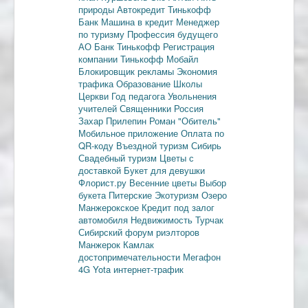
природы
Автокредит
Тинькофф
Банк
Машина в кредит
Менеджер
по туризму
Профессия будущего
АО Банк Тинькофф
Регистрация
компании
Тинькофф Мобайл
Блокировщик рекламы
Экономия
трафика
Образование
Школы
Церкви
Год педагога
Увольнения
учителей
Священники
Россия
Захар Прилепин
Роман "Обитель"
Мобильное приложение
Оплата по
QR-коду
Въездной туризм
Сибирь
Свадебный туризм
Цветы с
доставкой
Букет для девушки
Флорист.ру
Весенние цветы
Выбор
букета
Питерские
Экотуризм
Озеро
Манжерокское
Кредит под залог
автомобиля
Недвижимость
Турчак
Сибирский форум риэлторов
Манжерок
Камлак
достопримечательности
Мегафон
4G
Yota
интернет-трафик