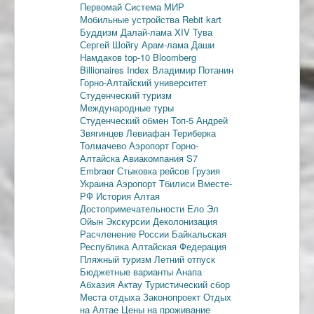
Первомай
Система МИР
Мобильные устройства
Rebit kart
Буддизм
Далай-лама XIV
Тува
Сергей Шойгу
Арам-лама
Даши
Намдаков
top-10
Bloomberg
Billionaires Index
Владимир Потанин
Горно-Алтайский университет
Студенческий туризм
Международные туры
Студенческий обмен
Топ-5
Андрей
Звягинцев
Левиафан
Териберка
Толмачево
Аэропорт Горно-
Алтайска
Авиакомпания S7
Embraer
Стыковка рейсов
Грузия
Украина
Аэропорт Тбилиси
Вместе-
РФ
История Алтая
Достопримечательности
Ело
Эл
Ойын
Экскурсии
Деколонизация
Расчленение России
Байкальская
Республика
Алтайская Федерация
Пляжный туризм
Летний отпуск
Бюджетные варианты
Анапа
Абхазия
Актау
Туристический сбор
Места отдыха
Законопроект
Отдых
на Алтае
Цены на проживание