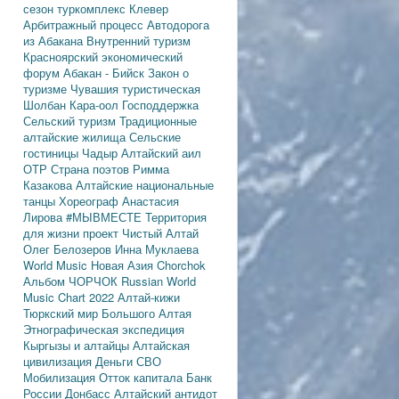
сезон
туркомплекс Клевер
Арбитражный процесс
Автодорога
из Абакана
Внутренний туризм
Красноярский экономический
форум
Абакан - Бийск
Закон о
туризме
Чувашия туристическая
Шолбан Кара-оол
Господдержка
Сельский туризм
Традиционные
алтайские жилища
Сельские
гостиницы
Чадыр
Алтайский аил
ОТР
Страна поэтов
Римма
Казакова
Алтайские национальные
танцы
Хореограф Анастасия
Лирова
#МЫВМЕСТЕ
Территория
для жизни
проект Чистый Алтай
Олег Белозеров
Инна Муклаева
World Music
Новая Азия
Chorchok
Альбом ЧОРЧОК
Russian World
Music Chart 2022
Алтай-кижи
Тюркский мир Большого Алтая
Этнографическая экспедиция
Кыргызы и алтайцы
Алтайская
цивилизация
Деньги
СВО
Мобилизация
Отток капитала
Банк
России
Донбасс
Алтайский антидот