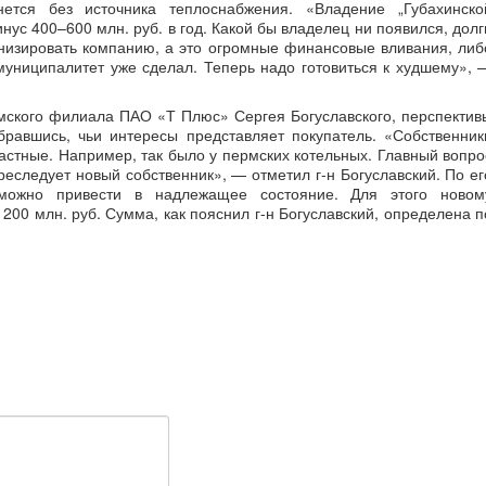
нется без источника теплоснабжения. «Владение „Губахинско
нус 400–600 млн. руб. в год. Какой бы владелец ни появился, долг
рнизировать компанию, а это огромные финансовые вливания, либ
муниципалитет уже сделал. Теперь надо готовиться к худшему», 
ского филиала ПАО «Т Плюс» Сергея Богуславского, перспектив
бравшись, чьи интересы представляет покупатель. «Собственник
астные. Например, так было у пермских котельных. Главный вопро
реследует новый собственник», — отметил г-н Богуславский. По ег
зможно привести в надлежащее состояние. Для этого новом
200 млн. руб. Сумма, как пояснил г-н Богуславский, определена п