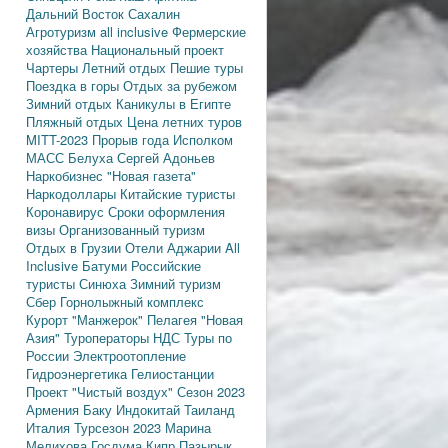
Дальний Восток
Сахалин
Агротуризм
all inclusive
Фермерские
хозяйства
Национальный проект
Чартеры
Летний отдых
Пешие туры
Поездка в горы
Отдых за рубежом
Зимний отдых
Каникулы в Египте
Пляжный отдых
Цена летних туров
MITT-2023
Прорыв года
Исполком
МАСС
Белуха
Сергей Адоньев
Наркобизнес
"Новая газета"
Наркодоллары
Китайские туристы
Коронавирус
Сроки оформления
визы
Организованный туризм
Отдых в Грузии
Отели Аджарии
All
Inclusive
Батуми
Российские
туристы
Синюха
Зимний туризм
Сбер
Горнолыжный комплекс
Курорт "Манжерок"
Пелагея
"Новая
Азия"
Туроператоры
НДС
Туры по
России
Электроотопление
Гидроэнергетика
Гелиостанции
Проект "Чистый воздух"
Сезон 2023
Армения
Баку
Индокитай
Таиланд
Италия
Турсезон 2023
Марина
Мелихова
Госдума
Кипр
Пазырык