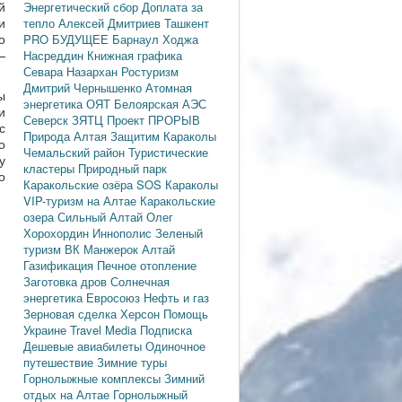
й
Энергетический сбор
Доплата за
и
тепло
Алексей Дмитриев
Ташкент
о
PRO БУДУЩЕЕ
Барнаул
Ходжа
—
Насреддин
Книжная графика
Севара Назархан
Ростуризм
Дмитрий Чернышенко
Атомная
ы
энергетика
ОЯТ
Белоярская АЭС
и
Северск
ЗЯТЦ
Проект ПРОРЫВ
с
Природа Алтая
Защитим Караколы
о
Чемальский район
Туристические
у
кластеры
Природный парк
о
Каракольские озёра
SOS Караколы
VIP-туризм на Алтае
Каракольские
озера
Сильный Алтай
Олег
Хорохордин
Иннополис
Зеленый
туризм
ВК Манжерок
Алтай
Газификация
Печное отопление
Заготовка дров
Солнечная
энергетика
Евросоюз
Нефть и газ
Зерновая сделка
Херсон
Помощь
Украине
Travel Media
Подписка
Дешевые авиабилеты
Одиночное
путешествие
Зимние туры
Горнолыжные комплексы
Зимний
отдых на Алтае
Горнолыжный