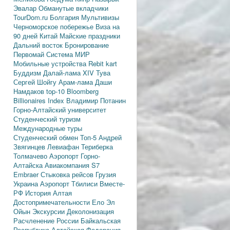
Эвалар
Обманутые вкладчики
TourDom.ru
Болгария
Мультивизы
Черноморское побережье
Виза на
90 дней
Китай
Майские праздники
Дальний восток
Бронирование
Первомай
Система МИР
Мобильные устройства
Rebit kart
Буддизм
Далай-лама XIV
Тува
Сергей Шойгу
Арам-лама
Даши
Намдаков
top-10
Bloomberg
Billionaires Index
Владимир Потанин
Горно-Алтайский университет
Студенческий туризм
Международные туры
Студенческий обмен
Топ-5
Андрей
Звягинцев
Левиафан
Териберка
Толмачево
Аэропорт Горно-
Алтайска
Авиакомпания S7
Embraer
Стыковка рейсов
Грузия
Украина
Аэропорт Тбилиси
Вместе-
РФ
История Алтая
Достопримечательности
Ело
Эл
Ойын
Экскурсии
Деколонизация
Расчленение России
Байкальская
Республика
Алтайская Федерация