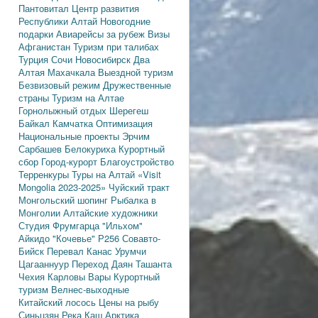
Пантовитал
Центр развития
Республики Алтай
Новогодние
подарки
Авиарейсы за рубеж
Визы
Афганистан
Туризм при талибах
Турция
Сочи
Новосибирск
Два
Алтая
Махачкала
Выездной туризм
Безвизовый режим
Дружественные
страны
Туризм на Алтае
Горнолыжный отдых
Шерегеш
Байкал
Камчатка
Оптимизация
Национальные проекты
Эрчим
Сарбашев
Белокуриха
Курортный
сбор
Город-курорт
Благоустройство
Терренкуры
Туры на Алтай
«Visit
Mongolia 2023-2025»
Чуйский тракт
Монгольский шопинг
Рыбалка в
Монголии
Алтайские художники
Студия Фрумгарца
"Ильхом"
Айкидо
"Кочевье"
Р256
Совавто-
Бийск
Перевал Канас
Урумчи
Цагааннуур
Переход Даян
Ташанта
Чехия
Карловы Вары
Курортный
туризм
Велнес-выходные
Китайский лосось
Цены на рыбу
Синьцзян
Река Каш
Арктика