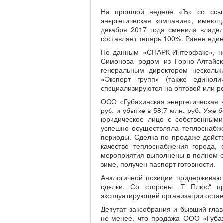
На прошлой неделе «Ъ» со ссыл
энергетическая компания», имеющ
декабря 2017 года сменила владе
составляет теперь 100%. Ранее еди
По данным «СПАРК-Интерфакс», но
Симонова родом из Горно-Алтайск
генеральным директором несколь
«Эксперт групп» (также едино
специализируются на оптовой или ро
ООО «Губахинская энергетическая к
руб. и убытке в 58,7 млн. руб. Уже
юридическое лицо с собственным
успешно осуществляла теплоснабж
периоды. Сделка по продаже действ
качество теплоснабжения города,
мероприятия выполнены в полном о
зиме, получен паспорт готовности.
Аналогичной позиции придерживают
сделки. Со стороны „Т Плюс“ пр
эксплуатирующей организации остает
Депутат заксобрания и бывший глав
не менее, что продажа ООО «Губахи