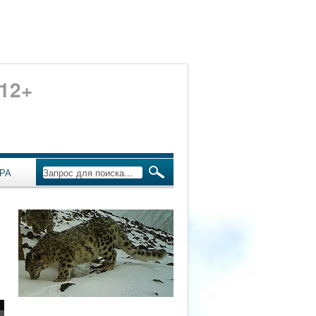
12+
РА