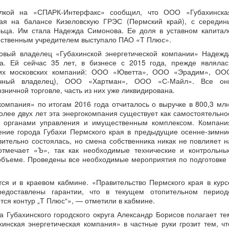
кой на «СПАРК-Интерфакс» сообщил, что ООО «Губахинска
ая на балансе Кизеловскую ГРЭС (Пермский край), с середин
льца. Им стала Надежда Симонова. Ее доля в уставном капитал
нственным учредителем выступало ПАО «Т Плюс».
вый владелец «Губахинской энергетической компании» Надежд
а. Ей сейчас 35 лет, в бизнесе с 2015 года, прежде являлас
ких московских компаний: ООО «Юветта», ООО «Эрадим», ОО
личный владелец), ООО «Хартман», ООО «С-Майл». Все он
зничной торговле, часть из них уже ликвидирована.
омпания» по итогам 2016 года отчиталось о выручке в 800,3 млн
 более двух лет эта энергокомпания существует как самостоятельно
и органами управления и имущественным комплексом. Компани
ение города Губахи Пермского края в предыдущие осенне-зимни
ительно состоялась, но смена собственника никак не повлияет н
 отмечает «Ъ», так как необходимые технические и контрольны
бъеме. Проведены все необходимые мероприятия по подготовке 
ся и в краевом кабмине. «Правительство Пермского края в курс
едоставлены гарантии, что в текущем отопительном период
ся контур „Т Плюс“», — отметили в кабмине.
а Губахинского городского округа Александр Борисов полагает те
нская энергетическая компания» в частные руки грозит тем, чт