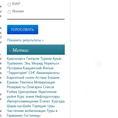
ЮАР
я
ы
Япония
е
а
ь
О
и
- Метки:
.
е
Красноярск
Газпром
Туризм
Крым
я
Турбизнес
Эль Мюрид
Норильск
е
Путорана
Кандинский
Фильм
а
"Территория"
СНГ
Авиаперелеты
е
Бархатный сезон
Астана
Бишкек
к
Ереван
Тбилиси
Мобиризация
Резервисты
Олигархи
Список
Forbes
Центробанк
Укрепление
е
рубля
Курс юаня
Нефтедоллары
е
Импортозамещение
Египет
Хургада
Шарм-эш-Шейх
Горящие туры
м
Частичная мобилизация
Туры в
о
Германию
Гостиницы